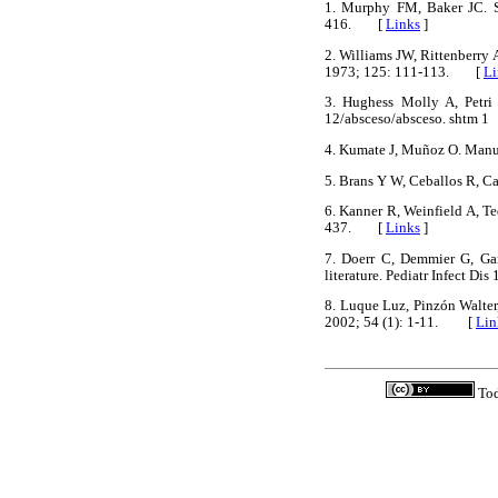
1. Murphy FM, Baker JC. So
416. [
Links
]
2. Williams JW, Rittenberry 
1973; 125: 111-113. [
Li
3. Hughess Molly A, Petri 
12/absceso/absceso. shtm
4. Kumate J, Muñoz O. Manu
5. Brans Y W, Ceballos R, C
6. Kanner R, Weinfield A, Te
437. [
Links
]
7. Doerr C, Demmier G, Garc
literature. Pediatr Infect D
8. Luque Luz, Pinzón Walter
2002; 54 (1): 1-11. [
Lin
Tod