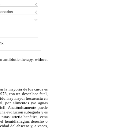
s
cionados
nk
 antibiotic therapy, without
n la mayoría de los casos es
973, con un desenlace fatal,
acido, hay mayor frecuencia en
ral, por alimentos y/o aguas
fícil. Anatómicamente puede
e una evolución subaguda y es
rutas: arteria hepática, vena
n del hemidiafragma derecho o
vidad del absceso y, a veces,