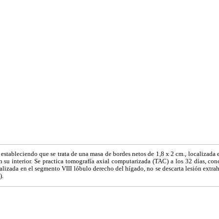
stableciendo que se trata de una masa de bordes netos de 1,8 x 2 cm., localizada
n su interior. Se practica tomografía axial computarizada (TAC) a los 32 días, co
alizada en el segmento VIII lóbulo derecho del hígado, no se descarta lesión extrah
).