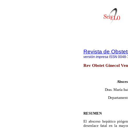
Revista de Obstet
versión impresa
ISSN
0048-
Rev Obstet Ginecol Ven
Absces
Dras. María Is
Departamento
RESUMEN
El absceso hepático piógen
desenlace fatal en la mayor