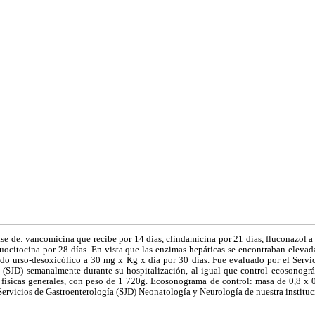
e de: vancomicina que recibe por 14 días, clindamicina por 21 días, fluconazol a
uocitocina por 28 días. En vista que las enzimas hepáticas se encontraban elevada
ido urso-desoxicólico a 30 mg x Kg x día por 30 días. Fue evaluado por el Servic
 (SJD) semanalmente durante su hospitalización, al igual que control ecosonográf
físicas generales, con peso de 1 720g. Ecosonograma de control: masa de 0,8 x 0,4
Servicios de Gastroenterología (SJD) Neonatología y Neurología de nuestra instituc