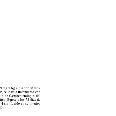
 9 mg x Kg x día por 28 días,
s, se instala tratamiento con
io de Gastroenterología, del
ico. Egresa a los 73 días de
 sin líquido en su interior.
ión.