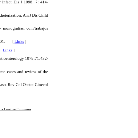
 Infect Dis J 1998; 7: 414-
theterization. Am J Dis Child
w monografías. com/trabajos
; 2001. [
Links
]
 [
Links
]
Gastroenterology 1979;71:432-
hree cases and review of the
caso. Rev Col Obstet Ginecol
cia Creative Commons