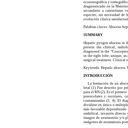
ecosonográfica y tomográfica
diagnosticado en la Materni
secundario a cateterismo v
espectro, sin necesidad de 
evolución clínica satisfactori
Palabras claves: Absceso hep
SUMMARY
Hepatic pyogen abscess in th
present the clinical, radio
diagnosed in the "Conceptio
in the right lobe, unique, 
surgical treatment. Clinical 
Keywords: Hepatic abscess. U
INTRODUCCIÓN
La formación de un absceso 
letal (1) Fue descrito por 
para el RN (2). Es el primero
preescolares y escolares, c
contaminadas (3, 4). El di
dividirse en único o múltipl
más favorable dependiendo de
umbilical, invasión directa 
imagen de neumonitis y/o ple
imágenes de neumatosis porta