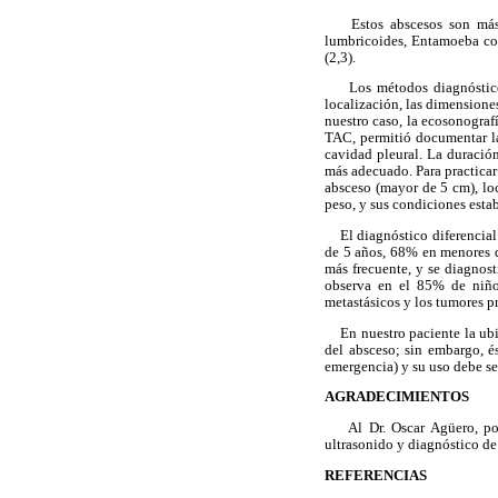
Estos abscesos son más fr
lumbricoides, Entamoeba co
(2,3).
Los métodos diagnósticos 
localización, las dimensiones
nuestro caso, la ecosonogra
TAC, permitió documentar la 
cavidad pleural. La duración
más adecuado. Para practicar
absceso (mayor de 5 cm), loc
peso, y sus condiciones estab
El diagnóstico diferencial 
de 5 años, 68% en menores d
más frecuente, y se diagnos
observa en el 85% de niños
metastásicos y los tumores p
En nuestro paciente la ubic
del absceso; sin embargo, é
emergencia) y su uso debe se
AGRADECIMIENTOS
Al Dr. Oscar Agüero, por s
ultrasonido y diagnóstico de
REFERENCIAS