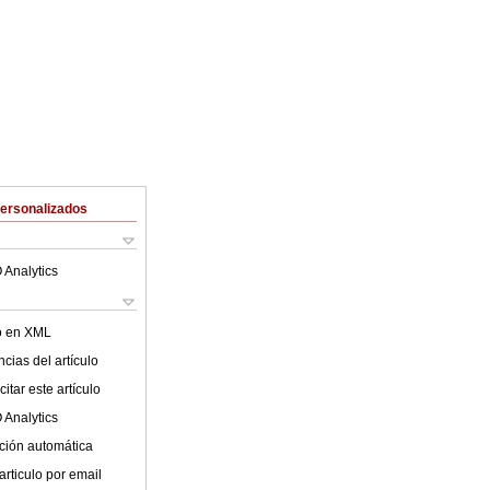
Personalizados
 Analytics
lo en XML
cias del artículo
itar este artículo
 Analytics
ción automática
articulo por email