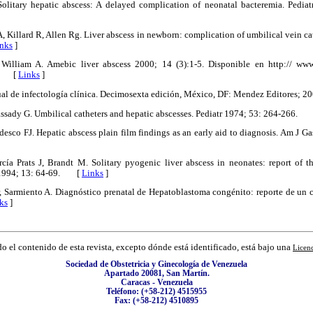
litary hepatic abscess: A delayed complication of neonatal bacteremia. Pediatr
A, Killard R, Allen Rg. Liver abscess in newborn: complication of umbilical vein ca
nks
]
William A. Amebic liver abscess 2000; 14 (3):1-5. Disponible en http:// ww
 1 [
Links
]
al de infectología clínica. Decimosexta edición, México, DF: Mendez Editores
assady G. Umbilical catheters and hepatic abscesses. Pediatr 1974; 53: 264-266.
desco FJ. Hepatic abscess plain film findings as an early aid to diagnosis. Am J 
ía Prats J, Brandt M. Solitary pyogenic liver abscess in neonates: report of t
is 1994; 13: 64-69. [
Links
]
, Sarmiento A. Diagnóstico prenatal de Hepatoblastoma congénito: reporte de un 
ks
]
o el contenido de esta revista, excepto dónde está identificado, está bajo una
Licen
Sociedad de Obstetricia y Ginecología de Venezuela
Apartado 20081, San Martín.
Caracas - Venezuela
Teléfono: (+58-212) 4515955
Fax: (+58-212) 4510895