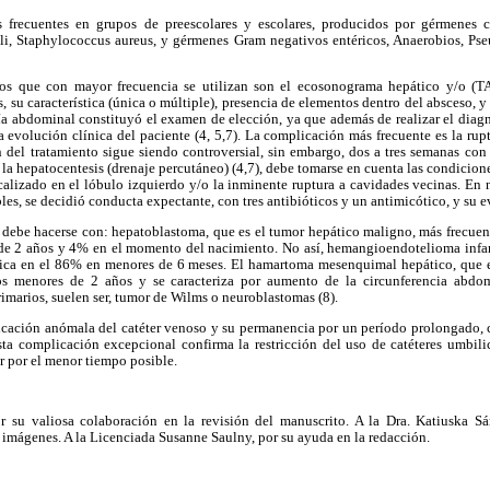
ecuentes en grupos de preescolares y escolares, producidos por gérmenes com
li, Staphylococcus aureus, y gérmenes Gram negativos entéricos, Anaerobios, Ps
que con mayor frecuencia se utilizan son el ecosonograma hepático y/o (TA
, su característica (única o múltiple), presencia de elementos dentro del absceso, y 
fía abdominal constituyó el examen de elección, ya que además de realizar el diag
evolución clínica del paciente (4, 5,7). La complicación más frecuente es la rupt
 del tratamiento sigue siendo controversial, sin embargo, dos a tres semanas con 
 la hepatocentesis (drenaje percutáneo) (4,7), debe tomarse en cuenta las condicione
alizado en el lóbulo izquierdo y/o la inminente ruptura a cavidades vecinas. En 
les, se decidió conducta expectante, con tres antibióticos y un antimicótico, y su ev
debe hacerse con: hepatoblastoma, que es el tumor hepático maligno, más frecue
e 2 años y 4% en el momento del nacimiento. No así, hemangioendotelioma infan
tica en el 86% en menores de 6 meses. El hamartoma mesenquimal hepático, que 
 menores de 2 años y se caracteriza por aumento de la circunferencia abdom
rimarios, suelen ser, tumor de Wilms o neuroblastomas (8).
ación anómala del catéter venoso y su permanencia por un período prolongado, 
sta complicación excepcional confirma la restricción del uso de catéteres umbilic
r por el menor tiempo posible.
u valiosa colaboración en la revisión del manuscrito. A la Dra. Katiuska Sán
 imágenes. A la Licenciada Susanne Saulny, por su ayuda en la redacción.