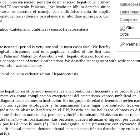
 de un recién nacido portador de un absceso hepático, el primero
Indicadore
dad "Concepción Palacios", localizado en lóbulo derecho, único
enoso. Se describe el manejo con antibióticoterapia de amplio
Links rela
hepatocentesis (drenaje percutáneo), ni abordaje quirúrgico. Con
Compartir
a.
Otros
ático. Cateterismo umbilical venoso. Hepatocentesis.
Otros
Permali
e neonatal period is very rare and in most cases fatal. We hereby
logical, ultrasound and tomographical studies of the first case
n Palacios" Maternity. A newborn with hepatic abscess, localized
as a consequence of venous catheterism. We describe management with wide spectrum
evolution was satisfactory.
mbilical vein catheterization. Hepatocentesis.
hepático en el período neonatal es una condición infrecuente y su pronóstico e
primera vez como complicación excepcional del cateterismo venoso umbilical en 1
 diagnosticado en nuestra institución. En los grupos de edad diferentes al recién n
on otros agentes etiológicos y la transmisión tiene lugar por contacto fecal-o
agnóstico de absceso hepático en el RN, basado en los hallazgos clínicos es di
e, este último es más común, pero de evolución fulminante. El absceso único tien
l tamaño y su localización. Las bacterias pueden alcanzar el hígado, por cuatro 
y por los ductos biliares (5). En la radiografía, suele presentarse con elevació
uritis basal derecha, derrame pleural en seno costo-frénico derecho, aire en la ca
l (6).