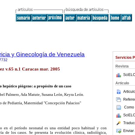
ricia y Ginecología de Venezuela
Servicios 
7732
Revista
ez v.65 n.1 Caracas mar. 2005
SciELO
Articulo
o hepático piógeno: a propósito de un caso
Articu
abel Palmero, Ada Matute, Susana León, Keyra León.
Referen
 de Pediatría, Maternidad "Concepción Palacios"
Como c
SciELO
Traduc
o en el período neonatal es una entidad poco habitual y con
Enviar 
ía de los casos. Se presenta la evolución clínica, radiológica,