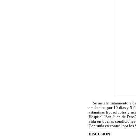
Se instala tratamiento a bas
amikacina por 10 días y 5-fl
vitaminas liposolubles y ác
Hospital "San Juan de Dios"
vida en buenas condiciones 
Continúa en control por los 
DISCUSIÓN