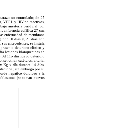
barazo no controlado; de 27
 +, VDRL y HIV no reactivos,
ajo anestesia peridural, por
ircunferencia cefálica 27 cm.
oria: enfermedad de membrana
) por 10 días y, 21 días con
sus antecedentes, se instala
presenta deterioro clínico y
día lesiones blanquecinas en
s. Al 11o día nuevo deterioro
se retiran catéteres: arterial
 x Kg x día durante 14 días,
factoria; sin embargo por su
borde hepático doloroso a la
atoblastoma (se toman nuevos