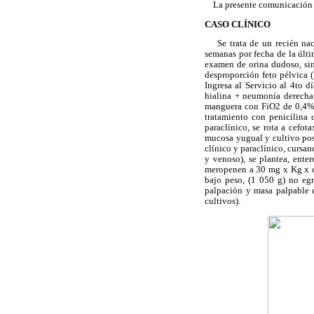
La presente comunicación se
CASO CLÍNICO
Se trata de un recién naci
semanas por fecha de la últ
examen de orina dudoso, sin
desproporción feto pélvica (
Ingresa al Servicio al 4to 
hialina + neumonía derecha,
manguera con FiO2 de 0,4% y
tratamiento con penicilina 
paraclínico, se rota a cefo
mucosa yugual y cultivo posi
clínico y paraclínico, cursan
y venoso), se plantea, ente
meropenen a 30 mg x Kg x dí
bajo peso, (1 050 g) no egr
palpación y masa palpable 
cultivos).