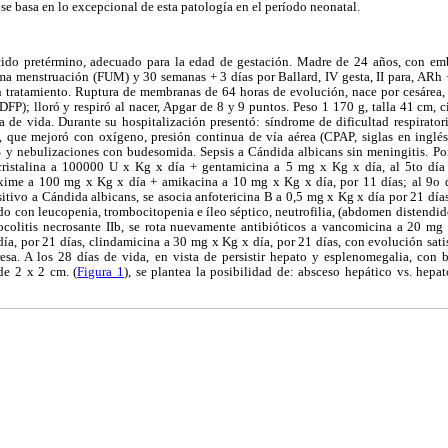
 basa en lo excepcional de esta patología en el período neonatal.
do pretérmino, adecuado para la edad de gestación. Madre de 24 años, con em
ima menstruación (FUM) y 30 semanas + 3 días por Ballard, IV gesta, II para, ARh
 tratamiento. Ruptura de membranas de 64 horas de evolución, nace por cesárea, b
DFP); lloró y respiró al nacer, Apgar de 8 y 9 puntos. Peso 1 170 g, talla 41 cm, c
día de vida. Durante su hospitalización presentó: síndrome de dificultad respirat
 que mejoró con oxígeno, presión continua de vía aérea (CPAP, siglas en inglés
 nebulizaciones con budesomida. Sepsis a Cándida albicans sin meningitis. Por 
cristalina a 100000 U x Kg x día + gentamicina a 5 mg x Kg x día, al 5to día 
taxime a 100 mg x Kg x día + amikacina a 10 mg x Kg x día, por 11 días; al 9o 
tivo a Cándida albicans, se asocia anfotericina B a 0,5 mg x Kg x día por 21 día
do con leucopenia, trombocitopenia e íleo séptico, neutrofilia, (abdomen distendido, 
rocolitis necrosante IIb, se rota nuevamente antibióticos a vancomicina a 20 mg
a, por 21 días, clindamicina a 30 mg x Kg x día, por 21 días, con evolución satis
esa. A los 28 días de vida, en vista de persistir hepato y esplenomegalia, con 
de 2 x 2 cm. (
Figura 1
), se plantea la posibilidad de: absceso hepático vs. hep