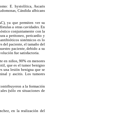
o: E. hystolítica, Ascaris
eudomonas, Cándida albicans
C), ya que permiten ver su
fístulas a otras cavidades. En
nóstico conjuntamente con la
ura a peritoneo, pericardio y
antibióticos sistémicos es lo
s del paciente, el tamaño del
nuestro paciente, debido a su
olución fue satisfactoria.
nte en niños, 90% en menores
til, que es el tumor benigno
es una lesión benigna que se
inal y ascitis. Los tumores
contribuyeron a la formación
ales (sólo en situaciones de
chez, en la realización del