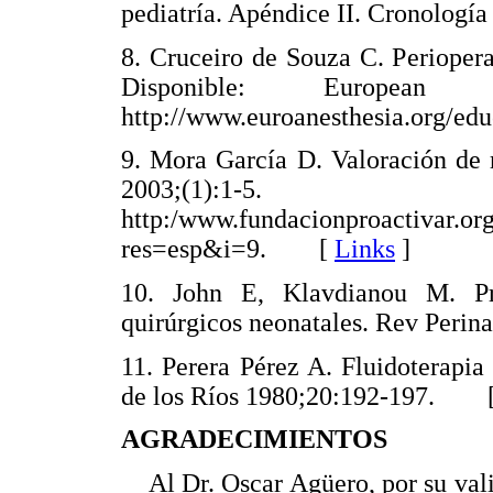
pediatría. Apéndice II. Cronolo
8. Cruceiro de Souza C. Periopera
Disponible: European s
http://www.euroanesthesia.org/
9. Mora García D. Valoración de 
2003;(1):1-
http:/www.fundacionproactivar.o
res=esp&i=9. [
Links
]
10. John E, Klavdianou M. Pro
quirúrgicos neonatales. Rev Per
11. Perera Pérez A. Fluidoterapi
de los Ríos 1980;20:192-197. 
AGRADECIMIENTOS
Al Dr. Oscar Agüero, por su valio