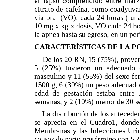
el lapso comprendido entre marz
citrato de cafeína, como coadyuvan
vía oral (VO), cada 24 horas ( un
10 mg x kg x dosis, VO cada 24 hora
la apnea hasta su egreso, en un pe
CARACTERÍSTICAS DE LA 
De los 20 RN, 15 (75%), provení
5 (25%) tuvieron un adecuado c
masculino y 11 (55%) del sexo fe
1500 g, 6 (30%) un peso adecuado
edad de gestación estaba entr
semanas, y 2 (10%) menor de 30 s
La distribución de los antecedent
se aprecia en el Cuadro1, dond
Membranas y las Infecciones Urin
causas de parto pretérmino con 5