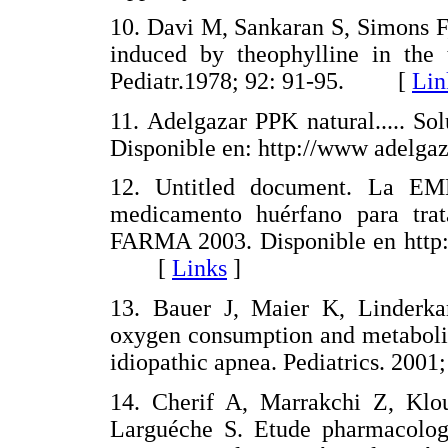
10. Davi M, Sankaran S, Simons F
induced by theophylline in the 
Pediatr.1978; 92: 91-95. [
Lin
11. Adelgazar PPK natural..... So
Disponible en: http://www adel
12. Untitled document. La EM
medicamento huérfano para tra
FARMA 2003. Disponible en http:
[
Links
]
13. Bauer J, Maier K, Linderka
oxygen consumption and metabolic 
idiopathic apnea. Pediatrics. 2
14. Cherif A, Marrakchi Z, Klo
Larguéche S. Etude pharmacolog