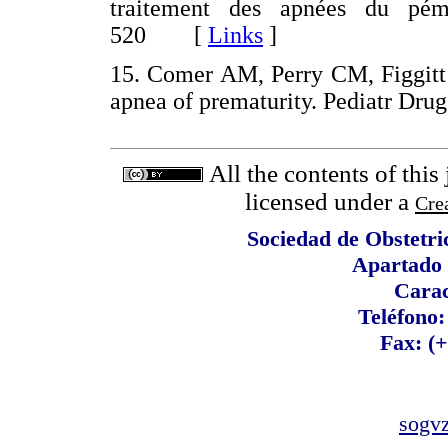
traitement des apnées du pém
520 [
Links
]
15. Comer AM, Perry CM, Figgitt D
apnea of prematurity. Pediatr Dr
All the contents of this
licensed under a
Cre
Sociedad de Obstetri
Apartado 
Carac
Teléfono:
Fax: (
sogv