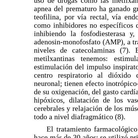
uso de drogas como las metilxant
apnea del prematuro ha ganado gr
teofilina, por vía rectal, vía en
como inhibidores no específicos d
inhibiendo la fosfodiesterasa y
adenosin-monofosfato (AMP), a tr
niveles de catecolaminas (7). 
metilxantinas tenemos: estim
estimulación del impulso inspirato
centro respiratorio al dióxido
neuronal; tienen efecto inotrópic
de su oxigenación, del gasto cardí
hipóxicos, dilatación de los vas
cerebrales y relajación de los mús
todo a nivel diafragmático (8).
El tratamiento farmacológico co
hace más de 30 años; se utilizó pr