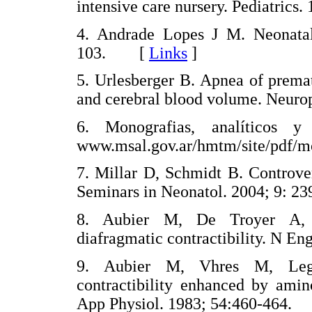
intensive care nursery. Pediatrics.
4. Andrade Lopes J M. Neonatal 
103. [
Links
]
5. Urlesberger B. Apnea of prema
and cerebral blood volume. Neur
6. Monografias, analíticos y 
www.msal.gov.ar/hmtm/site/pdf
7. Millar D, Schmidt B. Controver
Seminars in Neonatol. 2004; 9:
8. Aubier M, De Troyer A, 
diafragmatic contractibility. N
9. Aubier M, Vhres M, Lego
contractibility enhanced by amino
App Physiol. 1983; 54:460-464