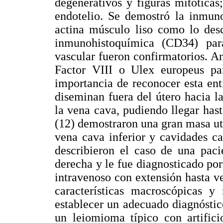
degenerativos y figuras mitóticas
endotelio. Se demostró la inmuno
actina músculo liso como lo descr
inmunohistoquímica (CD34) para
vascular fueron confirmatorios. An
Factor VIII o Ulex europeus par
importancia de reconocer esta en
diseminan fuera del útero hacia l
la vena cava, pudiendo llegar has
(12) demostraron una gran masa ute
vena cava inferior y cavidades c
describieron el caso de una paci
derecha y le fue diagnosticado po
intravenoso con extensión hasta v
características macroscópicas y
establecer un adecuado diagnóstico
un leiomioma típico con artifici