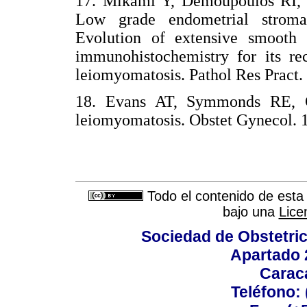
17. Mikami Y, Demoupoulos RI, B
Low grade endometrial stromal
Evolution of extensive smooth m
immunohistochemistry for its rec
leiomyomatosis. Pathol Res Prac
18. Evans AT, Symmonds RE, Ga
leiomyomatosis. Obstet Gynecol
Todo el contenido de esta 
bajo una
Lice
Sociedad de Obstetric
Apartado 
Carac
Teléfono: