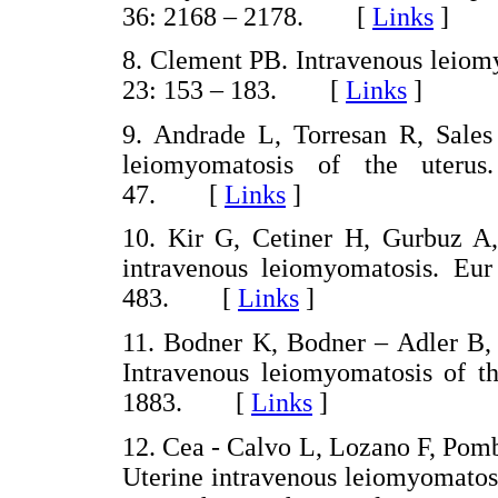
36: 2168 – 2178. [
Links
]
8. Clement PB. Intravenous leiomy
23: 153 – 183. [
Links
]
9. Andrade L, Torresan R, Sales
leiomyomatosis of the uteru
47. [
Links
]
10. Kir G, Cetiner H, Gurbuz A,
intravenous leiomyomatosis. Eu
483. [
Links
]
11. Bodner K, Bodner – Adler B,
Intravenous leiomyomatosis of th
1883. [
Links
]
12. Cea - Calvo L, Lozano F, Pomb
Uterine intravenous leiomyomatosi