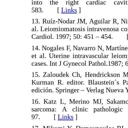
into the right cardiac cavi
583. [
Links
]
13. Ruíz-Nodar JM, Aguilar R, Ni
al. Leiomiomatosis intravenosa co
Cardiol. 1997; 50: 451 – 454. 
14. Nogales F, Navarro N, Martín
et al. Uterine intravascular lei
cases. Int J Gynecol Pathol.1987
15. Zaloudek Ch, Hendrickson M
Kurman R. editor. Blaustein´s P
edición. Springer – Verlag Nuev
16. Katz L, Merino MJ, Sakamo
sarcoma: A clinic pathologic
97. [
Links
]