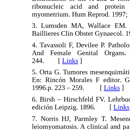
ribonucleic acid and protein
myometrium. Hum Reprod. 1997;
3. Lumsden MA, Wallace EM. Cli
Baillieres Clin Obstet Gynaecol.
4. Tavassoli F, Devilee P. Patho
And Female Genital Organs
244. [
Links
]
5. Orta G. Tumores mesenquimático
En: Rincón Morales F editor. Gi
1996.p. 223 – 259. [
Links
]
6. Birsh – Hirschfeld FV. Lehrbu
edición Leipzig. 1896. [
Links
7. Norris HJ, Parmley T. Mesenc
leiomyomatosis. A clinical and pa