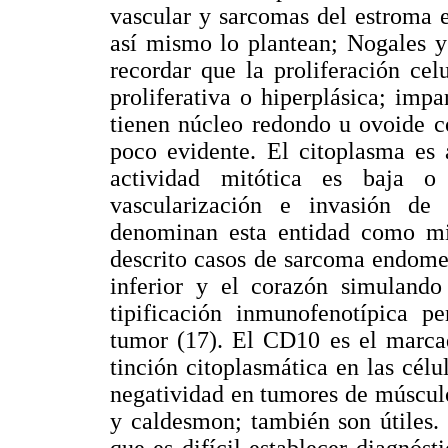
vascular y sarcomas del estroma e
así mismo lo plantean; Nogales y 
recordar que la proliferación cel
proliferativa o hiperplásica; imp
tienen núcleo redondo u ovoide c
poco evidente. El citoplasma es 
actividad mitótica es baja o
vascularización e invasión de 
denominan esta entidad como mio
descrito casos de sarcoma endomet
inferior y el corazón simulando
tipificación inmunofenotípica pe
tumor (17). El CD10 es el marcad
tinción citoplasmática en las célu
negatividad en tumores de múscul
y caldesmon; también son útiles. 
que es difícil establecer diagnósti