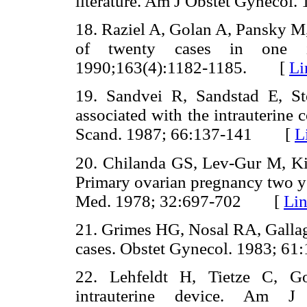
literature. Am J Obstet Gynec
18. Raziel A, Golan A, Pansky M,
of twenty cases in one i
1990;163(4):1182-1185. [
Li
19. Sandvei R, Sandstad E, St
associated with the intrauterine
Scand. 1987; 66:137-141 [
L
20. Chilanda GS, Lev-Gur M, K
Primary ovarian pregnancy two yea
Med. 1978; 32:697-702 [
Li
21. Grimes HG, Nosal RA, Gallagh
cases. Obstet Gynecol. 1983;
22. Lehfeldt H, Tietze C, Go
intrauterine device. Am J