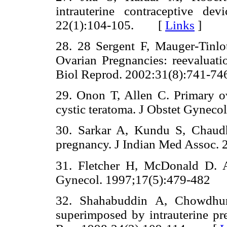
intrauterine contraceptive de
22(1):104-105. [
Links
]
28. 28 Sergent F, Mauger-Tinlo
Ovarian Pregnancies: reevaluatio
Biol Reprod. 2002:31(8):741
29. Onon T, Allen C. Primary o
cystic teratoma. J Obstet Gyne
30. Sarkar A, Kundu S, Chaudh
pregnancy. J Indian Med Assoc
31. Fletcher H, McDonald D. A
Gynecol. 1997;17(5):479-48
32. Shahabuddin A, Chowdhur
superimposed by intrauterine pr