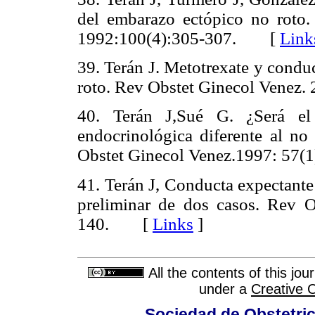
del embarazo ectópico no roto
1992:100(4):305-307. [
Link
39. Terán J. Metotrexate y condu
roto. Rev Obstet Ginecol Vene
40. Terán J,Sué G. ¿Será el
endocrinológica diferente al no
Obstet Ginecol Venez.1997: 57
41. Terán J, Conducta expectante
preliminar de dos casos. Rev O
140. [
Links
]
All the contents of this jo
under a
Creative 
Sociedad de Obstetric