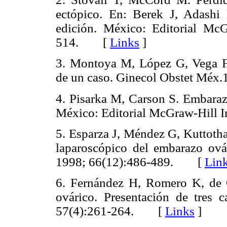
ectópico. En: Berek J, Adashi
edición. México: Editorial McG
514. [
Links
]
3. Montoya M, López G, Vega F
de un caso. Ginecol Obstet Mé
4. Pisarka M, Carson S. Embaraz
México: Editorial McGraw-Hill
5. Esparza J, Méndez G, Kuttotha
laparoscópico del embarazo ová
1998; 66(12):486-489. [
Lin
6. Fernández H, Romero K, de
ovárico. Presentación de tres 
57(4):261-264. [
Links
]