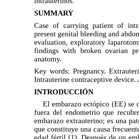
intrauterinos.
SUMMARY
Case of carrying patient of intr
present genital bleeding and abdomi
evaluation, exploratory laparoto
findings with broken ovarian pr
anatomy.
Key words: Pregnancy. Extrauteri
Intrauterine contraceptive device.
INTRODUCCIÓN
El embarazo ectópico (EE) se def
fuera del endometrio que recubr
embarazo extrauterino; es una pato
que constituye una causa frecuent
edad fértil (1). Después de un em