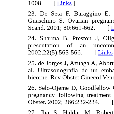
1008 [
Links
]
23. De Seta F, Baraggino E, 
Guaschino S. Ovarian pregnanc
Scand. 2001; 80:661-662. [
L
24. Sharma B, Preston J, Oli
presentation of an uncom
2002;22(5):565-566. [
Links
25. de Jorges J, Azuaga A, Abbru
al. Ultrasonografia de un emb
bicorne. Rev Obstet Ginecol V
26. Selo-Ojeme D, Goodfellow C
pregnancy following treatment
Obstet. 2002; 266:232-234. 
27. Jha S, Haldar M, Robert