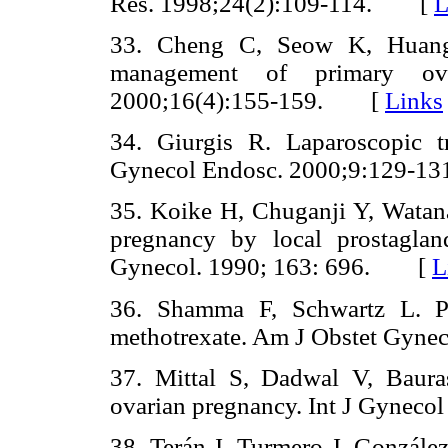
Res. 1998;24(2):109-114. [
L
33. Cheng C, Seow K, Huang
management of primary ov
2000;16(4):155-159. [
Links
34. Giurgis R. Laparoscopic t
Gynecol Endosc. 2000;9:129-
35. Koike H, Chuganji Y, Watana
pregnancy by local prostaglan
Gynecol. 1990; 163: 696. [
L
36. Shamma F, Schwartz L. Pr
methotrexate. Am J Obstet Gy
37. Mittal S, Dadwal V, Baura
ovarian pregnancy. Int J Gyne
38. Terán J, Turmero J, González