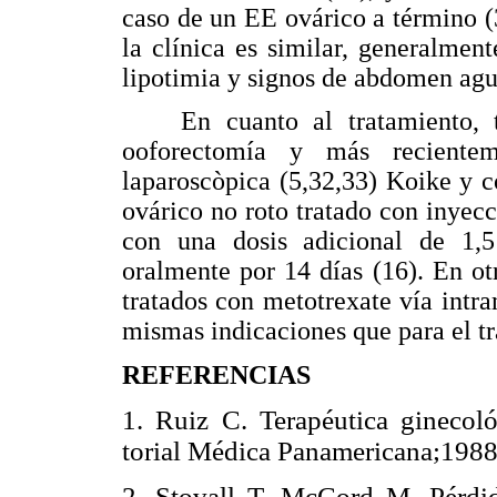
caso de un EE ovárico a término (3
la clínica es similar, generalmen
lipotimia y signos de abdomen agu
En cuanto al tratamiento, te
ooforectomía y más recientem
laparoscòpica (5,32,33) Koike y c
ovárico no roto tratado con inyec
con una dosis adicional de 1,
oralmente por 14 días (16). En ot
tratados con metotrexate vía intr
mismas indicaciones que para el tr
REFERENCIAS
1. Ruiz C. Terapéutica ginecoló
torial Médica Panamericana;1
2. Stovall T, McCord M. Pérdi