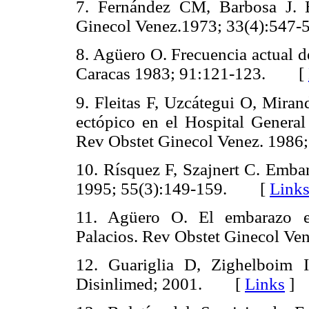
7. Fernández CM, Barbosa J. 
Ginecol Venez.1973; 33(4):54
8. Agüero O. Frecuencia actual d
Caracas 1983; 91:121-123. [
9. Fleitas F, Uzcátegui O, Mira
ectópico en el Hospital Genera
Rev Obstet Ginecol Venez. 19
10. Rísquez F, Szajnert C. Emba
1995; 55(3):149-159. [
Link
11. Agüero O. El embarazo e
Palacios. Rev Obstet Ginecol 
12. Guariglia D, Zighelboim I.
Disinlimed; 2001. [
Links
]