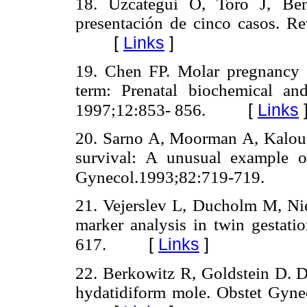
18. Uzcátegui O, Toro J, Ben
presentación de cinco casos. R
[
Links
]
19. Chen FP. Molar pregnancy a
term: Prenatal biochemical a
[
Links
1997;12:853- 856.
20. Sarno A, Moorman A, Kalouse
survival: A unusual example o
Gynecol.1993;82:719-719.
21. Vejerslev L, Ducholm M, Ni
marker analysis in twin gestat
[
Links
]
617.
22. Berkowitz R, Goldstein D. 
hydatidiform mole. Obstet Gyne