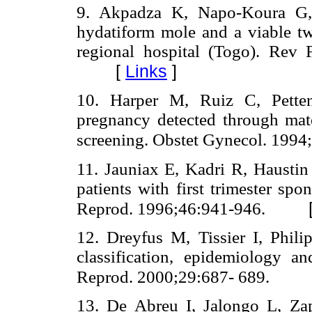
9. Akpadza K, Napo-Koura G, 
hydatiform mole and a viable tw
regional hospital (Togo). Rev 
[
Links
]
10. Harper M, Ruiz C, Petten
pregnancy detected through mat
screening. Obstet Gynecol. 199
11. Jauniax E, Kadri R, Haustin 
patients with first trimester sp
Reprod. 1996;46:941-946.
12. Dreyfus M, Tissier I, Philip
classification, epidemiology a
Reprod. 2000;29:687- 689.
13. De Abreu I, Jalongo L, Za