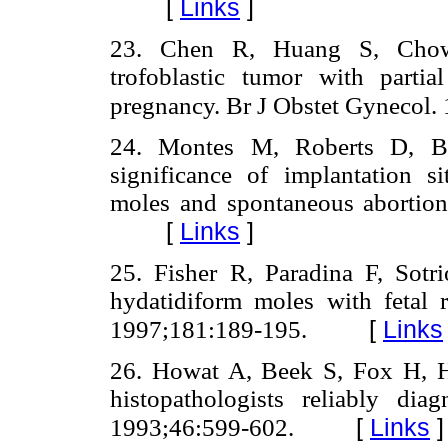
[
Links
]
23. Chen R, Huang S, Chow S
trofoblastic tumor with parti
pregnancy. Br J Obstet Gynecol
24. Montes M, Roberts D, Be
significance of implantation si
moles and spontaneous abortion
[
Links
]
25. Fisher R, Paradina F, Sot
hydatidiform moles with fetal r
[
Links
1997;181:189-195.
26. Howat A, Beek S, Fox H, Ha
histopathologists reliably di
[
Links
]
1993;46:599-602.