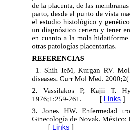
de la placenta, de las membranas
parto, desde el punto de vista m
el estudio histológico y genétic
un diagnóstico certero y tener e
en cuanto a la mola hidatiforme
otras patologías placentarias.
REFERENCIAS
1. Shih IeM, Kurgan RV. Molecu
diseases. Curr Mol Med. 2000;2(
2. Vassilakos P, Kajii T. Hy
[
Links
]
1976;1:259-261.
3. Jones HW. Enfermedad trof
Ginecología de Novak. México: E
[
Links
]