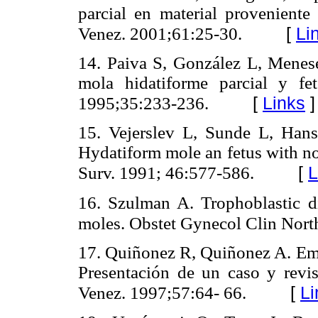
parcial en material proveniente
[
Li
Venez. 2001;61:25-30.
14. Paiva S, González L, Mene
mola hidatiforme parcial y f
[
Links
]
1995;35:233-236.
15. Vejerslev L, Sunde L, Hans
Hydatiform mole an fetus with n
[
L
Surv. 1991; 46:577-586.
16. Szulman A. Trophoblastic di
moles. Obstet Gynecol Clin Nor
17. Quiñonez R, Quiñonez A. Emba
Presentación de un caso y revis
[
Li
Venez. 1997;57:64- 66.