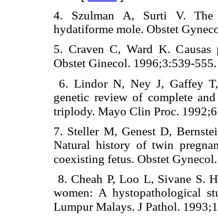
4. Szulman A, Surti V. The c
hydatiforme mole. Obstet Gyneco
5. Craven C, Ward K. Causas pl
Obstet Ginecol. 1996;3:539-555.
6. Lindor N, Ney J, Gaffey T
genetic review of complete and
triplody. Mayo Clin Proc. 1992;
7. Steller M, Genest D, Bernste
Natural history of twin pregn
coexisting fetus. Obstet Gynecol
8. Cheah P, Loo L, Sivane S. H
women: A hystopathological stu
Lumpur Malays. J Pathol. 1993;