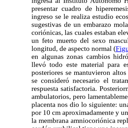
ingresa al Instituto Autónomo H
presentar cuadro de hiperemesi
ingreso se le realiza estudio ec
sugestivas de un embarazo molar
coriónicas, las cuales estaban el
un feto muerto del sexo masc
longitud, de aspecto normal (
Figu
en algunas zonas cambios hidróp
llevó todo este material para e
posteriores se mantuvieron altos
se consideró necesario el trat
respuesta satisfactoria. Posterio
ambulatorios, pero lamentablemen
placenta nos dio lo siguiente: u
por 10 cm aproximadamente y un p
la membrana amniocoriónica repleg