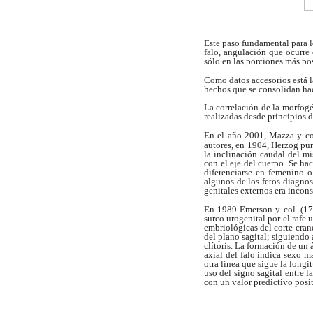
Este paso fundamental para 
falo,
angulación que ocurre 
sólo en las
porciones más pos
Como datos accesorios está 
hechos
que se consolidan ha
La correlación de la morfogé
realizadas
desde principios 
En el año 2001, Mazza y c
autores, en
1904, Herzog pun
la inclinación caudal
del mi
con el eje del cuerpo. Se h
diferenciarse en femenino 
algunos de los fetos
diagnos
genitales externos era incon
En 1989 Emerson y col. (17)
surco
urogenital por el rafe u
embriológicas
del corte cran
del plano sagital; siguiendo
clítoris. La formación de u
axial del falo indica sexo 
otra línea que
sigue la longi
uso del signo sagital entre
l
con un valor predictivo posi