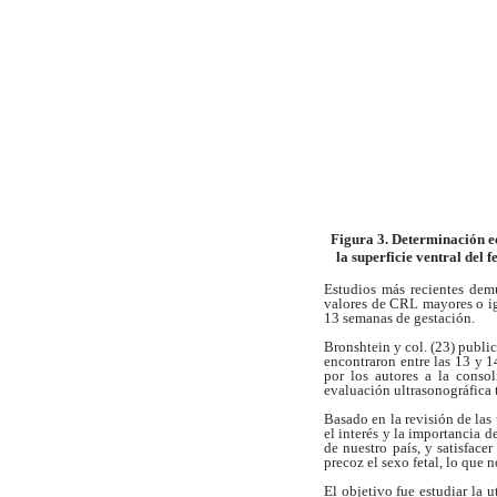
Figura 3. Determinación ec
la superficie ventral del f
Estudios más recientes dem
valores de
CRL mayores o ig
13 semanas de gestación.
Bronshtein y col. (23) publi
encontraron
entre las 13 y 
por los autores a la
consol
evaluación ultrasonográfica
Basado en la revisión de las
el interés y
la importancia d
de nuestro país,
y satisface
precoz el sexo fetal, lo que 
El objetivo fue estudiar la u