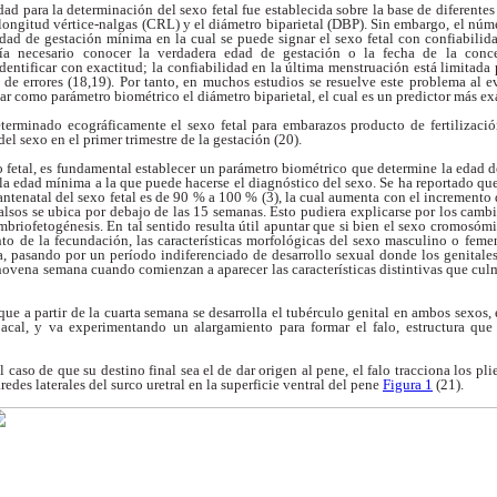
edad para la
determinación del sexo fetal fue establecida sobre la
base de diferente
longitud vértice-nalgas
(CRL) y el diámetro biparietal (DBP). Sin embargo,
el núme
 edad de gestación mínima en la cual se
puede signar el sexo fetal con confiabilid
ría
necesario conocer la verdadera edad de gestación o
la fecha de la conc
identificar con exactitud;
la confiabilidad en la última menstruación está
limitada 
 de errores (18,19). Por tanto, en muchos
estudios se resuelve este problema al e
izar como
parámetro biométrico el diámetro biparietal, el cual
es un predictor más exa
eterminado ecográficamente
el sexo fetal para embarazos producto de
fertilizac
del sexo en el primer trimestre de
la gestación (20).
 fetal, es fundamental
establecer un parámetro biométrico que determine
la edad d
 la edad mínima a la que
puede hacerse el diagnóstico del sexo. Se ha
reportado que
ntenatal del sexo fetal es
de 90 % a 100 % (3), la cual aumenta con el incremento
falsos se ubica por debajo de las 15
semanas. Esto pudiera explicarse por los camb
mbriofetogénesis. En tal sentido resulta útil apuntar
que si bien el sexo cromosóm
nto de la
fecundación, las características morfológicas del
sexo masculino o femen
na, pasando por un período
indiferenciado de desarrollo sexual donde los
genitale
a novena semana cuando comienzan a
aparecer las características distintivas que cu
que a partir de la cuarta
semana se desarrolla el tubérculo genital en ambos
sexos, 
acal, y va experimentando un
alargamiento para formar el falo, estructura qu
el caso de que su destino
final sea el de dar origen al pene, el falo tracciona
los pl
aredes laterales del surco uretral en
la superficie ventral del pene
Figura 1
(21).