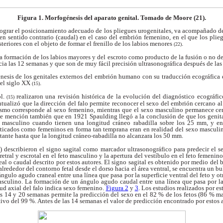
Figura 1. Morfogénesis del aparato genital. Tomado de Moore (21).
lograr el posicionamiento
adecuado de los pliegues urogenitales, va
acompañado de 
en sentido contrario (caudal)
en el caso del embrión femenino, en el que los
plie
teriores con el objeto de formar el
frenillo de los labios menores
.
(22)
la formación de los
labios mayores y del escroto como producto de la
fusión o no de
cia las 12 semanas y que son de
muy fácil precisión ultrasonográfica después de la
nesis de los genitales
externos del embrión humano con su traducción
ecográfica 
del siglo XX
.
(15)
ol.
realizaron una
revisión histórica de la evolución del diagnóstico
ecográfic
(15)
tualizó que la dirección del falo
permite reconocer el sexo del embrión cercano a
smo corresponde al sexo femenino, mientras
que el sexo masculino permanece ce
ace mención
también que en 1921 Spaulding llegó a la conclusión
de que los genit
o masculino cuando tienen
una longitud cráneo rabadilla sobre los 25 mm, y e
ticados como femeninos en forma tan
temprana eran en realidad del sexo masculi
stante
hasta que la longitud cráneo-rabadilla no alcanzara
los 50 mm.
 describieron el signo sagital como marcador ultrasonográfico para
predecir el s
retral y escrotal en el feto
masculino y la apertura del vestíbulo en el feto
femenino 
eal o caudal descrito por estos autores.
El signo sagital es obtenido por medio del 
alrededor del contorno fetal desde el dorso hacia el
área ventral, se encuentra un bu
n ángulo agudo
craneal entre una línea que pasa por la superficie
ventral del feto y o
masculino. La formación
de un ángulo agudo caudal entre una línea que pasa
por l
tud axial del falo indica sexo femenino.
Figura 2
y
3
. Los estudios realizados por es
as 14 y 20 semanas permite la predicción del sexo
en el 82 % de los fetos (86 % 
tivo del
99 %. Antes de las 14 semanas el valor de predicción
encontrado por estos a