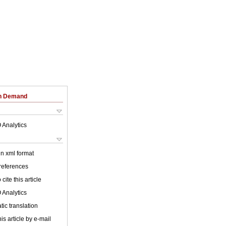
on Demand
 Analytics
 in xml format
 references
cite this article
 Analytics
ic translation
is article by e-mail