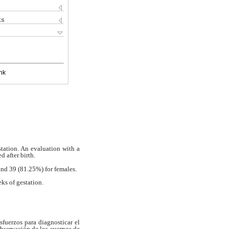
ks
nk
tation. An evaluation with a
d after birth.
and 39 (81.25%) for females.
ks of gestation.
Esfuerzos para diagnosticar el
observación de los cuerpos de