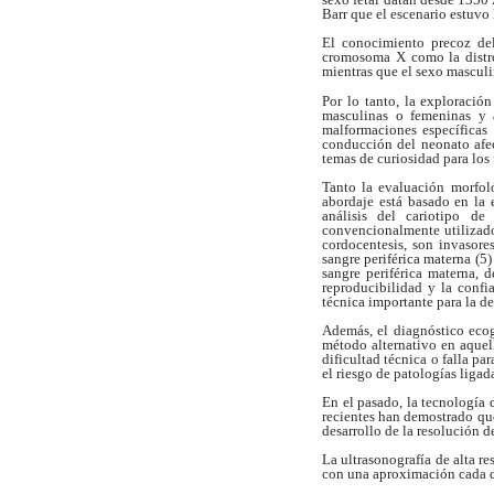
Barr que el
escenario estuvo 
El conocimiento precoz del
cromosoma X como la
dist
mientras que el sexo mascul
Por lo tanto, la exploración
masculinas
o femeninas y 
malformaciones específica
conducción del neonato afe
temas de
curiosidad para los 
Tanto la evaluación morfol
abordaje está
basado en la 
análisis del cariotipo de
convencionalmente utilizado
cordocentesis, son
invasore
sangre periférica materna (5)
sangre periférica materna,
reproducibilidad
y la confi
técnica importante para
la d
Además, el diagnóstico ecog
método
alternativo en aque
dificultad técnica o
falla pa
el riesgo de patologías ligad
En el pasado, la tecnología 
recientes
han demostrado que
desarrollo de la
resolución d
La ultrasonografía de alta r
con
una aproximación cada d