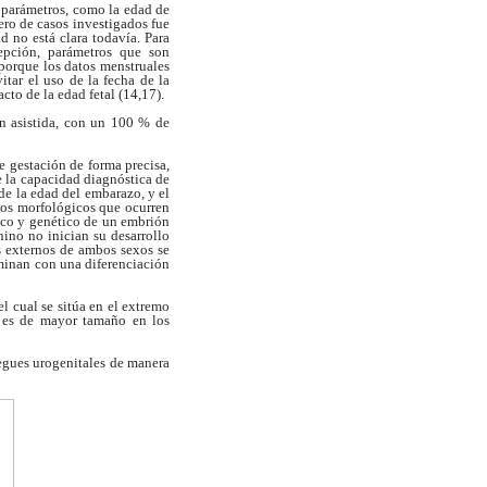
s parámetros, como la edad de
ro de casos investigados fue
ad no está
clara todavía. Para
epción, parámetros que son
porque los datos menstruales
vitar el uso de
la fecha de la
cto de la edad fetal (14,17).
ión asistida, con un 100 % de
e gestación de forma precisa,
 la capacidad diagnóstica de
de la edad del embarazo, y el
ios
morfológicos que ocurren
ico y genético de un
embrión
ino no inician su desarrollo
s externos de ambos sexos se
lminan
con una diferenciación
el cual se sitúa en el extremo
e es
de mayor tamaño en los
iegues urogenitales de manera