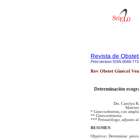
Revista de Obstet
Print version
ISSN
0048-773
Rev Obstet Ginecol Ven
Determinación ecográf
Drs. Carolyn R
Materni
* Ginecoobstetra, con ampli
** Ginecoobstetra.
*** Perinatólogo, adjunto al
RESUMEN
Objetivo
:
Determinar preco