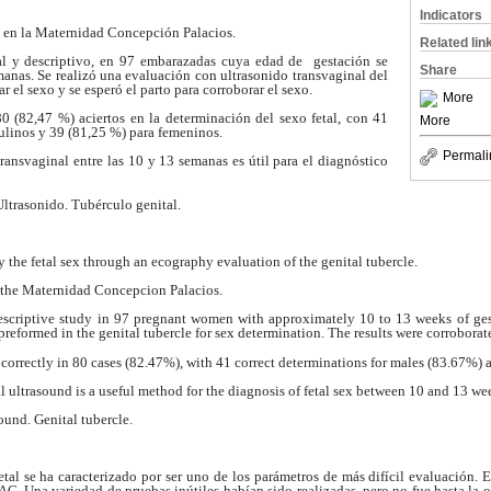
Indicators
en la Maternidad Concepción Palacios.
Related lin
al y descriptivo, en 97 embarazadas cuya edad de gestación se
Share
anas. Se realizó una evaluación con ultrasonido transvaginal del
r el sexo y se esperó el parto para corroborar el sexo.
More
0 (82,47 %) aciertos en la determinación del sexo fetal, con 41
More
ulinos y 39 (81,25 %) para femeninos.
Permali
transvaginal entre las 10 y 13 semanas es útil para el diagnóstico
Ultrasonido. Tubérculo genital.
y the fetal sex through an ecography evaluation of the genital tubercle.
t the Maternidad Concepcion Palacios.
scriptive study in 97 pregnant women with approximately 10 to 13 weeks of ges
reformed in the genital tubercle for sex determination. The results were corroborate
correctly in 80 cases (82.47%), with 41 correct determinations for males (83.67%) 
 ultrasound is a useful method for the diagnosis of fetal sex between 10 and 13 wee
sound. Genital tubercle.
etal se ha caracterizado por ser uno de los parámetros de más
difícil evaluación. 
 AC. Una variedad de
pruebas inútiles habían sido realizadas, pero no fue
hasta la 