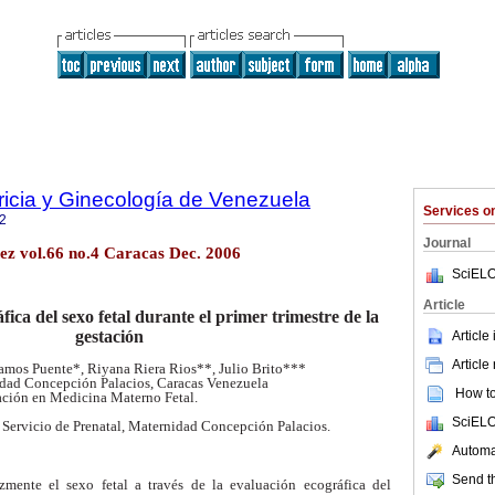
ricia y Ginecología de Venezuela
Services 
2
Journal
ez vol.66 no.4 Caracas Dec. 2006
SciELO
Article
ica del sexo fetal durante el primer
trimestre de la
gestación
Article
Article
amos Puente*, Riyana Riera Rios**, Julio Brito***
dad Concepción Palacios, Caracas Venezuela
How to 
ación en Medicina Materno Fetal.
SciELO
 Servicio de Prenatal, Maternidad Concepción Palacios.
Automat
Send th
zmente el sexo fetal a través de la evaluación ecográfica del