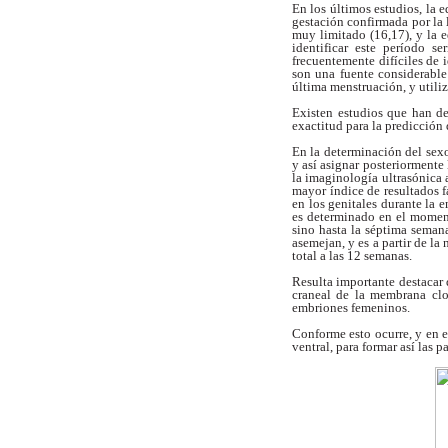
En los últimos estudios, la 
gestación confirmada por la 
muy limitado
(16,17), y la
identificar este período se
frecuentemente difíciles de 
son una fuente
considerable
última menstruación, y util
Existen estudios que han d
exactitud
para la predicción 
En la determinación del sexo
y así
asignar posteriormente
la
imaginología ultrasónica a
mayor índice de
resultados 
en los genitales durante la
e
es determinado en el mome
sino hasta la séptima sema
asemejan, y es
a partir de l
total a las 12 semanas.
Resulta importante destacar 
craneal de la
membrana clo
embriones femeninos.
Conforme esto ocurre, y en 
ventral, para
formar así las p