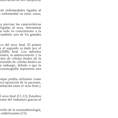
n
de enfermedades ligadas al
la enfermedad en
estos casos,
a precisar las características
 ligadas
al sexo, determinar
ar todo lo concerniente a
la
s también uno de los grandes
ico del sexo fetal. El primer
ue el
segundo es dado por el
o (ADN) fetal. Los métodos
oriales, la amniocentesis y la
iento de células
fetales de la
 extraído de células fetales
en
Sin embargo, debido a que la
ecosonografía representa una
orque podría utilizarse como
por oposición de la paciente,
rrelación entre
el sexo fetal y
l sexo fetal (11,12). Estudios
mestre del embarazo gracias al
rrollo de la sonoembriología,
s embrionarias (15).