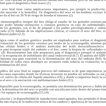
listo para el diagnóstico fetal exacto
(1).
 sexo fetal tiene varias
implicaciones importantes, por ejemplo la predicció
rofia muscular o la hemofilia. Un diagnóstico
del sexo en las hembras excluye 
ino da al
feto un 50 % de riesgo de heredar el trastorno (2).
 ultrasonográfica integral
del feto obliga al estudio de los genitales
externos par
así poder brindar orientación o
consejos genéticos en caso de enfermedades
s de
los genitales, con el fin de preparar a los padres
psicológicamente y orden
ctado (2,3). Además
de las implicaciones clínicas, el conocer el sexo del
feto, e
futuros padres (2,3).
ógica como el análisis
genético pueden ser empleados para realizar el
diagnóst
evaluación de los genitales externos
por medio de la ecosonografía, mientras q
 las
células fetales o el análisis molecular del ácido
desoxirribonucleic
s para recuperar tejido
del embrión o el feto, como la biopsia de vellosidades
c
s (4). Recientemente han sido propuestos
para el diagnóstico prenatal el aislam
 y la
recuperación de trofoblastos del canal endocervical
(6,7). El análisis del ADN
 demuestra una gran
exactitud en la determinación del sexo del embrión
(8,9). 
abilidad de todos estos abordajes no
invasores están todavía en evaluación, la
eterminación del sexo.
ráfico del sexo fetal
en etapas precoces del embarazo es de gran
importancia, p
llos casos especiales donde las
técnicas invasoras no pueden ser utilizadas ya sea
ra el cultivo de células del líquido amniótico
(10), y donde es imperioso hacer la co
as al sexo
o la asociación con malformaciones fetales (11).
disponible para la
ecosonografía, no permitía una determinación precoz
y fiable de
 la determinación del sexo es
posible con una alta precisión dentro del primer
tri
e los equipos de ecosonografía (13,14).
esolución y la
disponibilidad de transductores transvaginales, han
permitido el desa
ía más exacta de la
traducción sónica de los cambios y apariencia de las
estructura