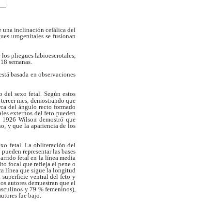
una inclinación cefálica del
gues urogenitales se fusionan
 los pliegues labioescrotales,
s
18 semanas.
está basada en observaciones
o del sexo fetal. Según estos
l
tercer mes, demostrando que
rca del ángulo
recto formado
ales externos del feto pueden
n
1926 Wilson demostró que
no, y que
la apariencia de los
exo fetal. La obliteración del
pueden representar las bases
barrido
fetal en la línea media
lto focal que refleja
el pene o
tra línea que sigue la longitud
a superficie ventral del feto y
tos
autores demuestran que el
masculinos y 79 %
femeninos),
utores fue bajo.