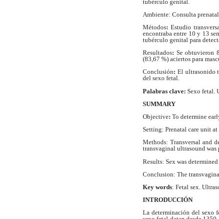
tubérculo genital.
Ambiente: Consulta prenatal 
Métodos
:
Estudio transvers
encontraba entre 10 y 13 sem
tubérculo genital para detecta
Resultados
:
Se obtuvieron 8
(83,67 %) aciertos para masc
Conclusión
:
El ultrasonido 
del sexo fetal.
Palabras clave:
Sexo fetal. 
SUMMARY
Objective
:
To determine earl
Setting: Prenatal care unit a
Methods: Transversal and de
transvaginal ultrasound was p
Results: Sex was determined 
Conclusion: The transvaginal
Key words
: Fetal sex. Ultra
INTRODUCCIÓN
La determinación del sexo f
sexo fetal datan desde 1350