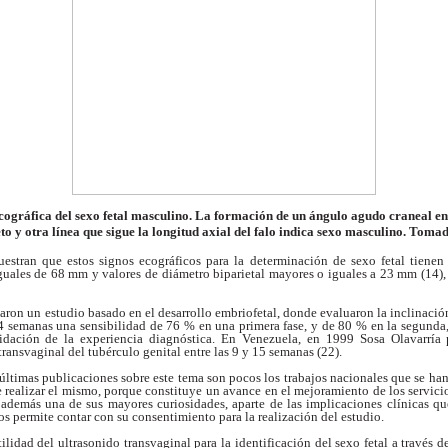
ográfica del sexo fetal masculino.
La formación de un ángulo agudo craneal en
eto y otra línea que sigue la longitud axial del falo indica sexo masculino.
Tomado
uestran que estos
signos ecográficos para la determinación de sexo
fetal tiene
uales de 68 mm y valores de
diámetro biparietal mayores o iguales a 23 mm (14)
caron un estudio
basado en el desarrollo embriofetal, donde evaluaron
la inclinació
14 semanas una sensibilidad de
76 % en una primera fase, y de 80 % en la segunda
idación de la experiencia diagnóstica.
En Venezuela, en 1999 Sosa Olavarría
 transvaginal
del tubérculo genital entre las 9 y 15 semanas
(22).
 últimas publicaciones
sobre este tema son pocos los trabajos nacionales
que se han
e realizar el mismo, porque
constituye un avance en el mejoramiento de los
servici
r además una de sus mayores curiosidades,
aparte de las implicaciones clínicas q
nos
permite contar con su consentimiento para la
realización del estudio.
tilidad del ultrasonido
transvaginal para la identificación del sexo fetal a
través d