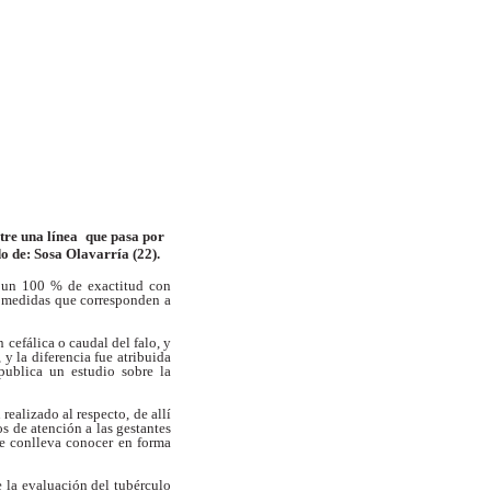
tre una línea
que pasa por
 de: Sosa Olavarría (22).
n un 100 % de exactitud con
,
medidas que corresponden a
n cefálica o caudal del falo, y
,
y la diferencia fue atribuida
 publica
un estudio sobre la
 realizado al respecto, de allí
os de atención a las gestantes
ue conlleva
conocer en forma
e la evaluación del tubérculo