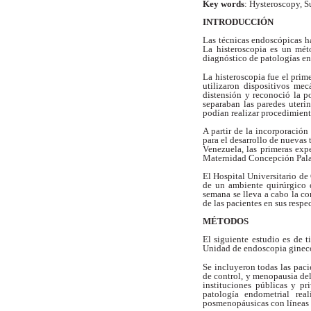
Key words
: Hysteroscopy, S
INTRODUCCIÓN
Las técnicas endoscópicas 
La
histeroscopia es un mé
diagnóstico de patologías
en
La histeroscopia fue el pri
utilizaron dispositivos mec
distensión y reconoció
la p
separaban las paredes
uteri
podían realizar procedimien
A partir de la incorporació
para el
desarrollo de nuevas
Venezuela, las
primeras exp
Maternidad Concepción
Pala
El Hospital Universitario d
de un ambiente
quirúrgico
semana se lleva a cabo la
co
de las pacientes en sus respe
MÉTODOS
El siguiente estudio es de 
Unidad de
endoscopia ginec
Se incluyeron todas las pac
de
control, y menopausia del
instituciones
públicas y pr
patología endometrial rea
posmenopáusicas con líneas