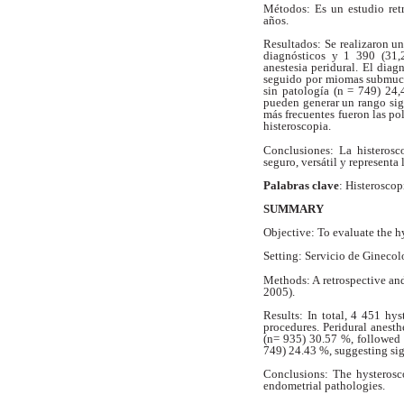
Métodos: Es un estudio retr
años.
Resultados: Se realizaron u
diagnósticos
y 1 390 (31,2
anestesia peridural. El
diagn
seguido por miomas submu
sin patología (n = 749) 24
pueden generar un rango sig
más frecuentes fueron las po
histeroscopia.
Conclusiones: La histerosc
seguro,
versátil y representa
Palabras clave
: Histeroscop
SUMMARY
Objective: To evaluate the h
Setting: Servicio de Ginecol
Methods: A retrospective an
2005).
Results: In total, 4 451 hy
procedures. Peridural anest
(n= 935) 30.57 %, followed
749) 24.43 %, suggesting sign
Conclusions: The hysterosco
endometrial pathologies.