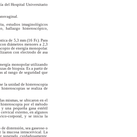
a del Hospital Universitario
ansvaginal.
ta, estudios imaginológicos
nto,
hallazgo histeroscópico,
tica de 5,3 mm (16 Fr.). Para
con diámetros menores a 2,3
scopio de energía monopolar.
alizaron con electrodo de asa
nergía monopolar utilizando
zas de biopsia. Es a partir de
as al
rango de seguridad que
rse la unidad de histeroscopia
e
histeroscopias se realiza de
las mismas, se ubicaron en el
 histeroscopia por el método
ro y una
pequeña gasa estéril
o cervical
externo, en algunos
vico-corporal, y se inicia la
 de distensión, sea gaseoso o
de
la mucosa intracervical. La
ser superado
cuidadosamente,