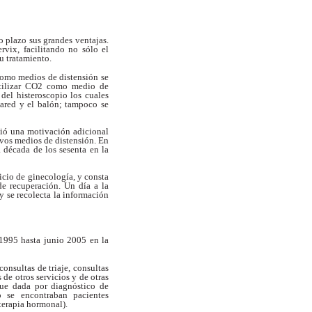
o plazo sus grandes ventajas.
ervix,
facilitando no sólo el
u tratamiento.
como medios de distensión se
tilizar CO2 como medio de
r del
histeroscopio los cuales
pared y el balón;
tampoco se
ió una motivación adicional
vos medios de distensión. En
a
década de los sesenta en la
vicio de ginecología, y consta
de recuperación. Un día a la
 y se recolecta
la información
 1995 hasta junio 2005 en la
consultas de triaje, consultas
s de otros servicios y de otras
 fue dada
por diagnóstico de
 se encontraban pacientes
erapia hormonal).