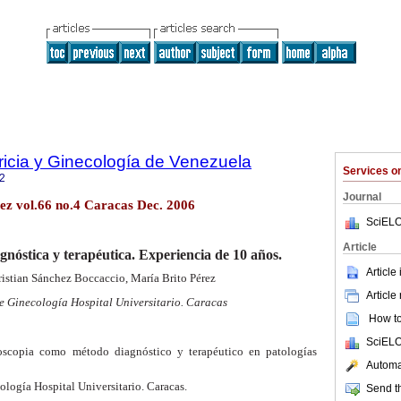
ricia y Ginecología de Venezuela
Services 
2
Journal
ez vol.66 no.4 Caracas Dec. 2006
SciELO
Article
gnóstica y terapéutica. Experiencia de 10 años.
Article
ristian Sánchez Boccaccio, María Brito Pérez
Article
de Ginecología Hospital Universitario. Caracas
How to 
SciELO
roscopia como método diagnóstico y terapéutico en patologías
Automat
logía Hospital Universitario. Caracas.
Send th