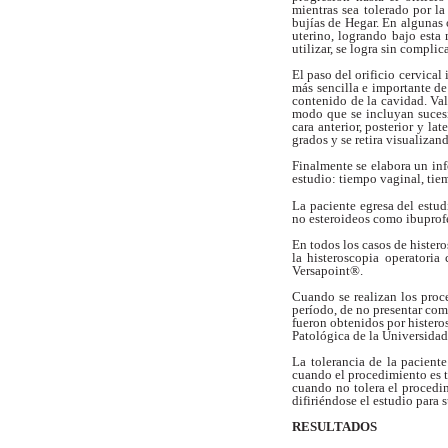
mientras sea tolerado por l
bujías de Hegar. En algunas
uterino, logrando bajo esta
utilizar, se logra sin
complica
El paso del orificio cervical
más sencilla
e importante de
contenido de la cavidad.
Val
modo que se incluyan suce
cara
anterior, posterior y late
grados y se retira
visualizand
Finalmente se elabora un in
estudio:
tiempo vaginal, tie
La paciente egresa del estu
no esteroideos
como ibuprof
En todos los casos de hister
la histeroscopia
operatoria
Versapoint®.
Cuando se realizan los pro
período, de no presentar co
fueron
obtenidos por histero
Patológica de la
Universidad
La tolerancia de la pacient
cuando
el procedimiento es 
cuando no tolera el
procedi
difiriéndose el estudio para 
RESULTADOS