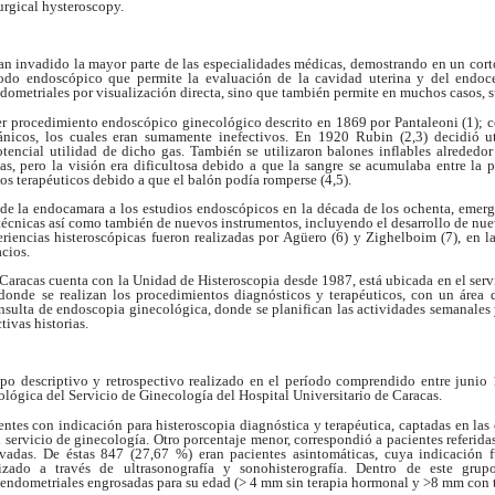
urgical hysteroscopy.
han invadido la mayor
parte de las especialidades médicas, demostrando
en un cort
todo endoscópico que permite
la evaluación de la cavidad uterina y del endoc
dometriales por visualización directa, sino que
también permite en muchos casos, s
mer procedimiento
endoscópico ginecológico descrito en 1869 por
Pantaleoni (1); 
ánicos, los cuales eran
sumamente inefectivos. En 1920 Rubin (2,3) decidió
u
otencial utilidad de dicho gas. También se
utilizaron balones inflables alrededo
nas, pero la visión era dificultosa debido a que
la sangre se acumulaba entre la 
tos
terapéuticos debido a que el balón podía romperse
(4,5).
n de la endocamara a
los estudios endoscópicos en la década de los
ochenta, emerg
 técnicas así como también de
nuevos instrumentos, incluyendo el desarrollo de
nue
eriencias histeroscópicas fueron
realizadas por Agüero (6) y Zighelboim (7), en l
cios.
e Caracas cuenta con
la Unidad de Histeroscopia desde 1987, está ubicada
en el ser
 donde se realizan los procedimientos
diagnósticos y terapéuticos, con un área 
nsulta de endoscopia ginecológica, donde se
planifican las actividades semanales
ctivas
historias.
tipo descriptivo y
retrospectivo realizado en el período comprendido
entre junio
ológica del Servicio de Ginecología
del Hospital Universitario de Caracas.
ientes con indicación
para histeroscopia diagnóstica y terapéutica,
captadas en las 
 servicio de ginecología.
Otro porcentaje menor, correspondió a pacientes
referida
ivadas. De éstas 847 (27,67 %) eran
pacientes asintomáticas, cuya indicación
lizado
a través de ultrasonografía y sonohisterografía.
Dentro de este grupo
 endometriales
engrosadas para su edad (> 4 mm sin terapia hormonal
y >8 mm con t