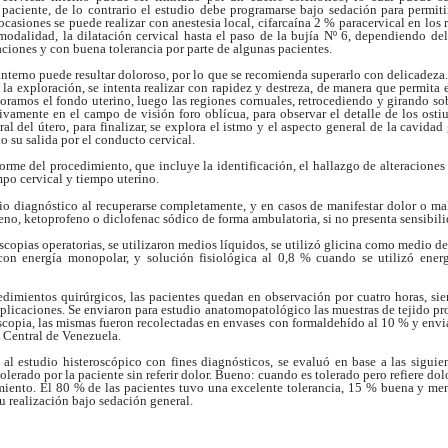
a
paciente, de lo contrario el estudio debe programarse
bajo sedación para permiti
 ocasiones se puede
realizar con anestesia local, cifarcaína 2 %
paracervical en los 
 modalidad, la dilatación
cervical hasta el paso de la bujía Nº 6, dependiendo
del
ciones y con buena tolerancia por parte de
algunas pacientes.
 interno puede resultar
doloroso, por lo que se recomienda superarlo con
delicadeza.
 la exploración, se intenta realizar
con rapidez y destreza, de manera que permita 
oramos el fondo uterino, luego las regiones
cornuales, retrocediendo y girando so
sivamente
en el campo de visión foro oblícua, para observar el
detalle de los osti
ral del útero, para finalizar,
se explora el istmo y el aspecto general de la cavidad
o su salida por el conducto cervical.
forme del procedimiento,
que incluye la identificación, el hallazgo de
alteraciones
mpo cervical y tiempo uterino.
dio diagnóstico al
recuperarse completamente, y en casos de manifestar
dolor o mal
eno, ketoprofeno o diclofenac
sódico de forma ambulatoria, si no presenta
sensibil
oscopias operatorias,
se utilizaron medios líquidos, se utilizó glicina como
medio de
 con energía monopolar, y solución
fisiológica al 0,8 % cuando se utilizó ener
cedimientos
quirúrgicos, las pacientes quedan en observación
por cuatro horas, sie
mplicaciones. Se enviaron
para estudio anatomopatológico las muestras de
tejido pr
scopia, las mismas fueron
recolectadas en envases con formaldehído al 10 % y
envi
 Central de Venezuela.
e al estudio
histeroscópico con fines diagnósticos, se evaluó en
base a las siguie
tolerado por la paciente sin
referir dolor. Bueno: cuando es tolerado pero refiere
dol
miento. El 80 % de las pacientes tuvo una
excelente tolerancia, 15 % buena y m
su
realización bajo sedación general.