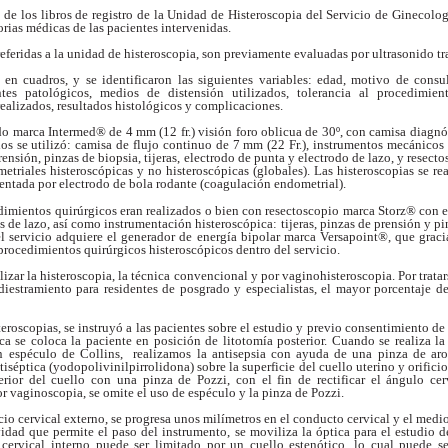
 de los libros de
registro de la Unidad de Histeroscopia del Servicio
de Ginecologí
orias médicas de las
pacientes intervenidas.
referidas a la unidad
de histeroscopia, son previamente evaluadas por
ultrasonido tr
n en cuadros, y se
identificaron las siguientes variables: edad, motivo
de consul
entes patológicos, medios de
distensión utilizados, tolerancia al procedimie
realizados, resultados histológicos y complicaciones.
gido marca Intermed®
de 4 mm (12 fr.) visión foro oblicua de 30º, con
camisa diagnós
os se utilizó: camisa de
flujo continuo de 7 mm (22 Fr.), instrumentos
mecánicos 
ensión, pinzas de biopsia, tijeras,
electrodo de punta y electrodo de lazo, y
resecto
etriales histeroscópicas y no
histeroscópicas (globales). Las histeroscopias se
re
ntada por electrodo de bola rodante
(coagulación endometrial).
edimientos
quirúrgicos eran realizados o bien con resectoscopio
marca Storz® con e
os de lazo, así como
instrumentación histeroscópica: tijeras, pinzas de
prensión y pin
l servicio adquiere el generador de
energía bipolar marca Versapoint®, que graci
procedimientos quirúrgicos histeroscópicos dentro
del servicio.
lizar la histeroscopia,
la técnica convencional y por vaginohisteroscopia.
Por trata
diestramiento para residentes de
posgrado y especialistas, el mayor porcentaje d
steroscopias, se
instruyó a las pacientes sobre el estudio y previo
consentimiento de 
ca se coloca la paciente
en posición de litotomía posterior. Cuando se realiza
la
 espéculo de Collins, realizamos la
antisepsia con ayuda de una pinza de a
tiséptica (yodopolivinilpirrolidona) sobre la
superficie del cuello uterino y orifici
erior
del cuello con una pinza de Pozzi, con el fin de
rectificar el ángulo cer
or vaginoscopia, se
omite el uso de espéculo y la pinza de Pozzi.
icio cervical externo,
se progresa unos milímetros en el conducto cervical
y el medio
vidad que permite el paso del
instrumento, se moviliza la óptica para el estudio 
o cervical interno puede ser limitado por un
cuello estenótico, lo cual puede 