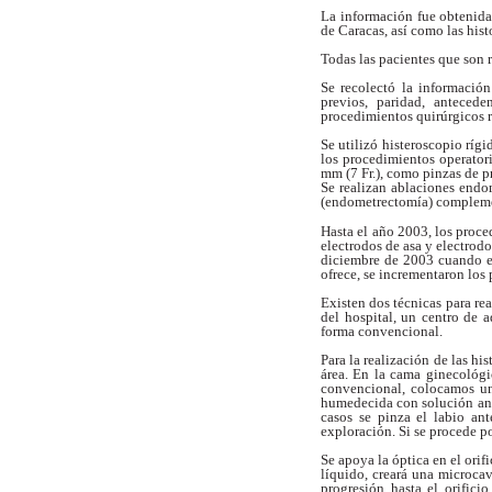
La información fue obtenida
de
Caracas, así como las hist
Todas las pacientes que son 
Se recolectó la informació
previos,
paridad, anteced
procedimientos quirúrgicos
Se utilizó histeroscopio rí
los
procedimientos operatori
mm (7 Fr.),
como pinzas de pr
Se realizan
ablaciones endom
(endometrectomía)
compleme
Hasta el año 2003, los proc
electrodos de asa y electrod
diciembre
de 2003 cuando e
ofrece, se incrementaron los
Existen dos técnicas para rea
del hospital,
un centro de a
forma convencional.
Para la realización de las hi
área. En la cama ginecológi
convencional,
colocamos un
humedecida con solución
an
casos se pinza el labio ant
exploración. Si se procede p
Se apoya la óptica en el orif
líquido,
creará una microca
progresión hasta el
orifici