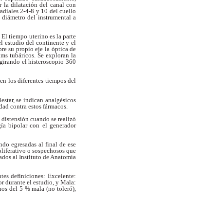
r la dilatación del canal
con
radiales 2-4-8 y 10 del cuello
 diámetro del instrumental a
 El tiempo uterino es la parte
el
estudio del continente y el
bre su propio
eje la óptica de
ums tubáricos. Se exploran la
 girando el histeroscopio 360
 en los diferentes tiempos del
estar, se indican analgésicos
idad contra estos fármacos.
 distensión cuando se realizó
gía bipolar
con el generador
ndo egresadas al final de ese
oliferativo o sospechosos que
ados al Instituto de Anatomía
ntes definiciones: Excelente:
or durante el estudio, y Mala:
enos del 5 %
mala (no toleró),