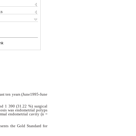
ks
nk
last ten years (June1995-June
nd 1 390 (31.22 %) surgical
nosis was endometrial polyps
ormal endometrial cavity
(n =
esents the Gold Standard for