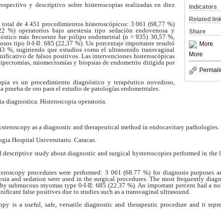
ospectivo y descriptivo sobre histeroscopias realizadas en diez
Indicators
Related lin
n total de 4 451 procedimientos histeroscópicos: 3 061 (68,77 %)
2 %) operatorios bajo anestesia tipo sedación endovenosa y
Share
óstico más frecuente fue pólipo endometrial (n = 935) 30,57 %,
cosos
tipo 0-I-II: 685 (22,37 %). Un porcentaje importante resultó
More
,43 %,
sugiriendo que estudios como el ultrasonido transvaginal
More
nificativo de
falsos positivos. Las intervenciones histeroscópicas
lipectomías,
miomectomías y biopsias de endometrio dirigida por
Permali
opia es un procedimiento diagnóstico y terapéutico novedoso,
 la prueba de oro para el estudio de patologías endometriales.
ia diagnostica. Histeroscopia operatoria.
ysteroscopy as a diagnostic and therapeutical method in endocavitary
pathologies.
ogia Hospital Universitario. Caracas.
d descriptive study about diagnostic and surgical hysteroscopies performed
in the 
steroscopy procedures were performed: 3 061 (68.77 %) for diagnosis
purposes a
hesia and sedation were used in the
surgical procedures. The most frequently diag
by submucous myomas type 0-I-II: 685 (22.37 %). An important percent had a n
ificant false positives due to studies such as a transvaginal
ultrasound.
py is a useful, safe, versatile diagnostic and therapeutic procedure and it
repr