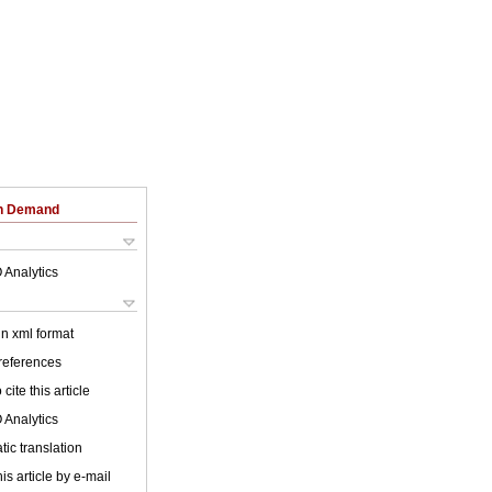
on Demand
 Analytics
 in xml format
 references
cite this article
 Analytics
ic translation
is article by e-mail