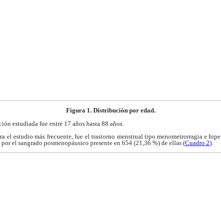
Figura 1. Distribución por edad.
ción estudiada fue
entre 17 años hasta 88 años.
ara el estudio más
frecuente, fue el trastorno menstrual tipo menometrorragia
e hipe
 por el sangrado
posmenopáusico presente en 654 (21,36 %) de ellas
(
Cuadro 2
).