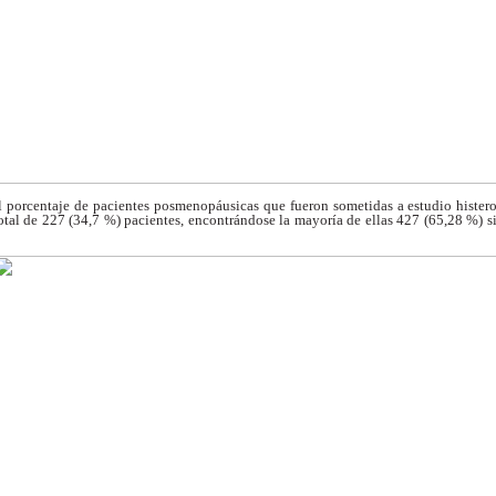
l porcentaje de
pacientes posmenopáusicas que fueron sometidas a
estudio hister
otal de 227 (34,7 %)
pacientes, encontrándose la mayoría de ellas 427
(65,28 %) s