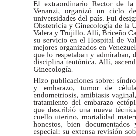
El extraordinario Rector de la
Venanzi, organizó un ciclo
d
universidades
del país. Fui desi
Obstetricia y Ginecología de la
U
Valera y
Trujillo. Allí, Briceño C
su servicio en el Hospital de Va
mejores
organizados en Venezuel
que lo respetaban y admiraban,
disciplina
teutónica. Allí, ascen
Ginecología.
Hizo publicaciones sobre: sínd
y embarazo, tumor de
célu
endometriosis,
amibiasis vaginal
tratamiento del embarazo ectóp
que describió
una nueva técnica
cuello uterino, mortalidad mate
honestos, bien
documentados 
especial: su extensa revisión s