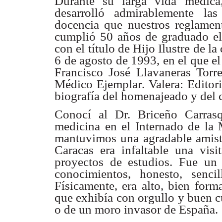
Durante su larga vida médic
desarrolló
admirablemente las
docencia que nuestros reglame
cumplió 50
años de graduado el
con el título de Hijo Ilustre de l
6 de agosto de
1993, en el que el
Francisco José Llavaneras Torr
Médico
Ejemplar. Valera: Edito
biografía del homenajeado y del 
Conocí al Dr. Briceño Carras
medicina en el Internado de la
mantuvimos una agradable amis
Caracas era infaltable una
visi
proyectos
de estudios. Fue un
conocimientos, honesto, senc
Físicamente, era alto, bien
forma
que
exhibía con orgullo y buen c
o de un moro invasor de
España.