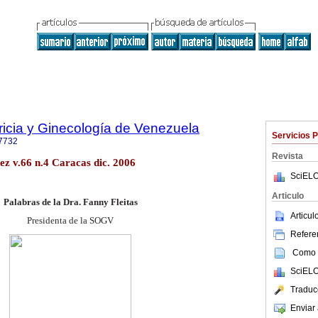
ricia y Ginecología de Venezuela
Servicios 
7732
Revista
ez v.66 n.4 Caracas dic. 2006
SciELO
Articulo
Palabras de la Dra. Fanny Fleitas
Articu
Presidenta de la SOGV
Referen
Como c
SciELO
Traduc
Enviar 