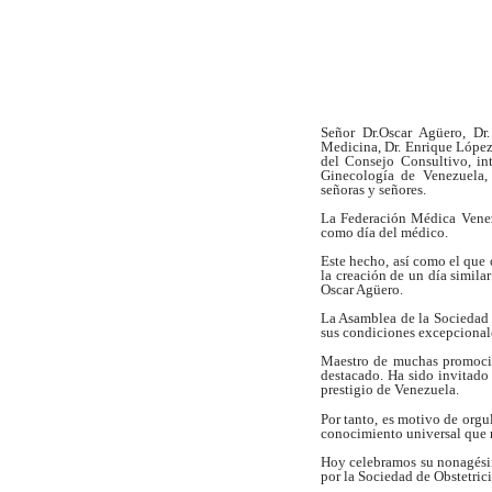
Señor Dr.Oscar Agüero, Dr
Medicina, Dr. Enrique López
del Consejo Consultivo, int
Ginecología de Venezuela, 
señoras y señores.
La Federación Médica Venezo
como día del médico.
Este hecho, así como el que o
la creación de un día simila
Oscar Agüero.
La Asamblea de la Sociedad 
sus condiciones excepcionales
Maestro de muchas promocio
destacado. Ha sido invitado
prestigio de Venezuela.
Por tanto, es motivo de orgu
conocimiento universal que n
Hoy celebramos su nonagésimo
por la Sociedad de Obstetri