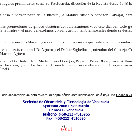
 lugares prominentes como su Presidencia, dirección de la Revista desde 1948 ha
.
 pasó a formar parte de la nuestra, la Manuel Antonio Sánchez Carvajal, para
mas promociones de gineco-obstetras del país mantener vivo este día, con todo gén
de la madre y el niño venezolanos y ¿por qué no? también sociales donde se destaq
e vida a nuestro Maestro, en excelentes condiciones y que todos traten de emular 
ctiva que existe entre el Dr. Agüero y el Dr. Itic Zighelboim, miembro del Consejo 
 Maestro Agüero.
er a los Drs. Judith Toro Merlo, Luisa Obregón, Rogelio Pérez DGregorio y William
ta Directiva, y a todos los que de una forma u otra colaboraron en la organizaci
l país.
Todo el contenido de esta revista, excepto dónde está identificado, está bajo una
Licencia 
Sociedad de Obstetricia y Ginecología de Venezuela
Apartado 20081, San Martín.
Caracas - Venezuela
Teléfono: (+58-212) 4515955
Fax: (+58-212) 4510895