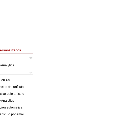
Personalizados
 Analytics
lo en XML
cias del artículo
itar este artículo
 Analytics
ción automática
articulo por email