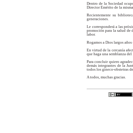
Dentro de la Sociedad ocupó
Director Emérito de la misma
Recientemente su biblioteca
generaciones.
Le corresponderá a las próxi
promoción para la salud de 
labor.
Rogamos a Dios largos años d
En virtud de la cercanía afe
que haga una semblanza del
Para concluir quiero agradec
demás integrantes de la Jun
todos los gineco-obstetras de
A todos, muchas gracias.