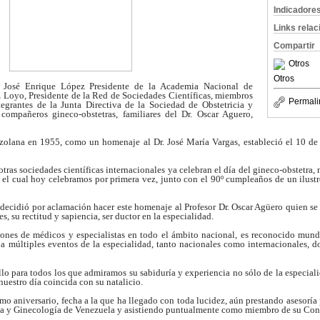
Indicadore
Links rela
Compartir
Otros
Otros
. José Enrique López Presidente de la Academia Nacional de
 Loyo, Presidente de la Red de Sociedades Científicas, miembros
Permali
egrantes de la Junta Directiva de la Sociedad de Obstetricia y
compañeros gineco-obstetras, familiares del Dr. Oscar Aguero,
lana en 1955, como un homenaje al Dr. José María Vargas, estableció el 10 de 
tras sociedades científicas internacionales ya celebran el día del gineco-obstetra, 
r el cual hoy celebramos por primera vez, junto con el 90º cumpleaños de un ilustr
decidió por aclamación hacer este homenaje al Profesor Dr. Oscar Agüero quien se 
, su rectitud y sapiencia, ser ductor en la especialidad.
nes de médicos y especialistas en todo el ámbito nacional, es reconocido mund
 a múltiples eventos de la especialidad, tanto nacionales como internacionales, d
llo para todos los que admiramos su sabiduría y experiencia no sólo de la especiali
uestro día coincida con su natalicio.
 aniversario, fecha a la que ha llegado con toda lucidez, aún prestando asesoría
cia y Ginecología de Venezuela y asistiendo puntualmente como miembro de su Con