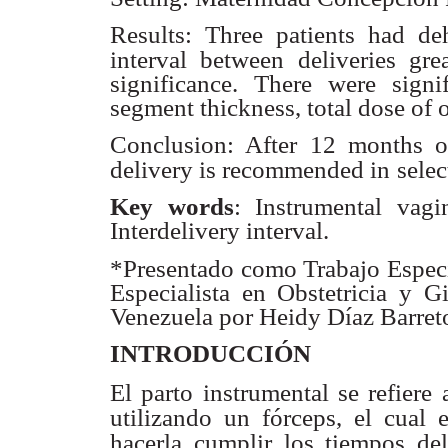
Results: Three patients had de
interval between deliveries grea
significance. There were signif
segment thickness, total dose of 
Conclusion: After 12 months of
delivery is recommended in
selec
Key words
: Instrumental vagi
Interdelivery interval.
*Presentado como Trabajo Especia
Especialista en Obstetricia y G
Venezuela por Heidy Díaz Barret
INTRODUCCIÓN
El parto instrumental se refiere
utilizando un fórceps, el
cual 
hacerla
cumplir los tiempos de