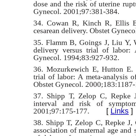
dose and the risk of uterine
rupt
Gynecol.
2001;97:381-384.
34. Cowan R, Kinch R, Ellis B
cesarean delivery. Obstet Gyneco
35. Flamm B, Goings J, Liu Y, 
delivery versus trial of labor:
Gynecol.
1994;83:927-932.
36. Mozurkewich E, Hutton E. E
trial of labor: A meta-analysis o
Obstet Gynecol.
2000;183:1187-
37. Shipp T, Zelop C, Repke 
interval and risk of symptoma
[
Links
]
2001;97:175-177.
38. Shipp T, Zelop C, Repke J
association of maternal age and