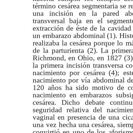
término cesárea segmentaria se re
una incisión en
la pared ab
transversal baja en el segmento
extracción de éste de la
cavidad 
un
embarazo abdominal (1). Histó
realizaba la cesárea porque lo
má
de la
parturienta (2). La prime
Richmond, en Ohio, en 1827 (3)
la primera
incisión transversa co
nacimiento por cesárea (4); est
nacimiento por
vía abdominal de
120 años ha sido motivo de co
nacimiento en embarazos
subsi
cesárea.
Dicho debate continu
seguridad relativa del nacimi
vaginal en presencia de una
cic
una
vez hecha una cesárea, siemp
convirtió en uno de los aforism