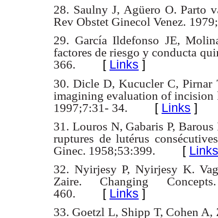
28. Saulny J, Agüero O. Parto v
Rev Obstet Ginecol Venez.
1979;
29. García Ildefonso JE, Molin
factores de riesgo y conducta qui
[
Links
]
366.
30. Dicle D, Kucucler C, Pirnar 
imagining evaluation of incision
[
Links
]
1997;7:31-
34.
31. Louros N, Gabaris P, Barous 
ruptures de lutérus consécutive
[
Link
Ginec. 1958;53:399.
32. Nyirjesy P, Nyirjesy K. Vagi
Zaire. Changing Concept
[
Links
]
460.
33. Goetzl L, Shipp T, Cohen A, 