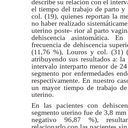
describe su
relación con el interv
el tiempo del trabajo de parto y 
col. (19), quienes
reportan la m
no haber realizado sistemáticame
uterino poste-
rior al parto vagi
dehiscencia asintomática. En 
frecuencia de
dehiscencia superi
(11,76 %), Louros y col. (31) 
atribuyendo sus
resultados a: la
intervalo interparto menor de 24
segmento por
enfermedades endé
respectivamente. En nuestro cas
un mayor
tiempo de trabajo de
uterino.
En las pacientes con dehiscen
segmento uterino fue de 3,8
mm (
negativo 96,87 %), resultan
relacionarlo con las pacientes sin