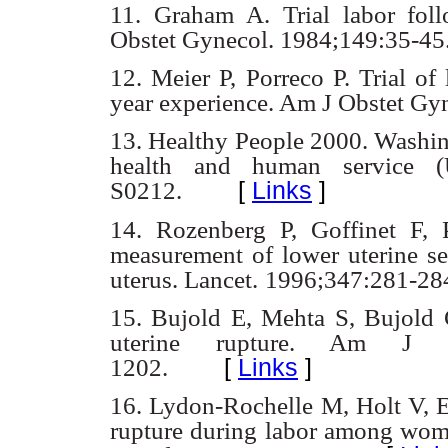
11. Graham A. Trial labor foll
Obstet Gynecol. 1984;149:35-45
12. Meier P, Porreco P. Trial of
year experience. Am J Obstet Gy
13. Healthy People 2000. Washing
health and human service (
[
Links
]
S0212.
14. Rozenberg P, Goffinet F, 
measurement of lower uterine s
uterus. Lancet.
1996;347:281-28
15. Bujold E, Mehta S, Bujold C
uterine rupture. Am J O
[
Links
]
1202.
16. Lydon-Rochelle M, Holt V, E
rupture during labor among wo