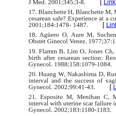
[
Link
J Med.
2001;345:3-8.
17. Blanchette H, Blanchette M, 
cesarean safe? Experience at a 
[
Lin
2001;184:1478-
1487.
18. Agüero O, Aure M, Sucheni
Obstet Ginecol Venez. 1977;37:
19. Flamm B, Lim O, Jones Ch,
birth after cesarean section: Res
Gynecol.
1988;158:1079-1084.
20. Huang W, Nakashima D, Ru
interval and the success of vag
[
Gynecol.
2002;99:41-43.
21. Esposito M, Menihan C, M
interval with uterine scar failure i
Gynecol.
2002;183:1180-1183.