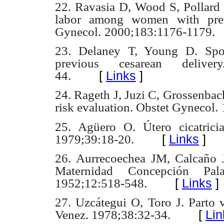
22. Ravasia D, Wood S, Pollard 
labor among women with pre
Gynecol.
2000;183:1176-1179.
23. Delaney T, Young D. Spo
previous cesarean deliver
[
Links
]
44.
24. Rageth J, Juzi C, Grossenbach
risk evaluation. Obstet Gynecol.
25. Agüero O. Útero cicatrici
[
Links
]
1979;39:18-20.
26. Aurrecoechea JM, Calcaño J
Maternidad Concepción Pal
[
Links
]
1952;12:518-548.
27. Uzcátegui O, Toro J. Parto 
[
Lin
Venez. 1978;38:32-34.