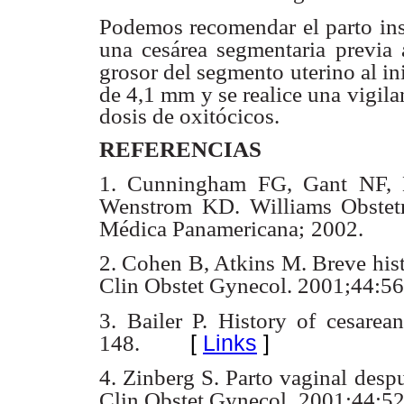
Podemos recomendar el parto ins
una cesárea segmentaria
previa 
grosor del segmento uterino al ini
de 4,1 mm y se realice una
vigila
dosis de oxitócicos.
REFERENCIAS
1. Cunningham FG, Gant NF, L
Wenstrom KD. Williams Obstetr
Médica Panamericana;
2002.
2. Cohen B, Atkins M. Breve hist
Clin Obstet Gynecol. 2001;44:56
3. Bailer P. History of cesarea
[
Links
]
148.
4. Zinberg S. Parto vaginal desp
Clin Obstet Gynecol.
2001;44:52