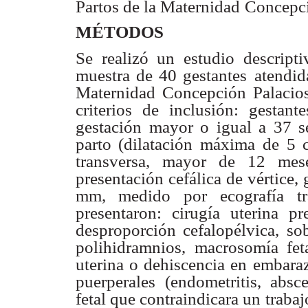
Partos de la Maternidad
Concepci
MÉTODOS
Se realizó un estudio descripti
muestra de 40 gestantes
atendid
Maternidad Concepción Palacios
criterios de inclusión:
gestant
gestación mayor o igual a 37 s
parto (dilatación máxima
de 5 c
transversa, mayor de 12 mes
presentación cefálica de vértice, 
mm, medido por
ecografía 
presentaron: cirugía uterina p
desproporción cefalopélvica,
sob
polihidramnios, macrosomía feta
uterina o dehiscencia en
embaraz
puerperales (endometritis, absce
fetal que contraindicara un
trabaj