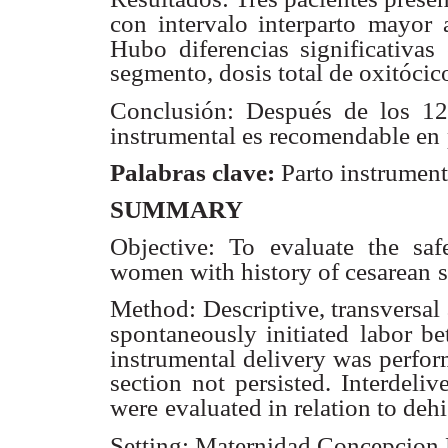
con intervalo interparto
mayor a
Hubo diferencias significativas 
segmento, dosis total de oxitócico
Conclusión: Después de los 12
instrumental es recomendable en
Palabras clave:
Parto instrumenta
SUMMARY
Objective: To evaluate the saf
women with history of cesarean
Method: Descriptive, transversal 
spontaneously initiated
labor b
instrumental delivery was perform
section not persisted. Interdeli
were
evaluated in relation to deh
Setting: Maternidad Concepcion P