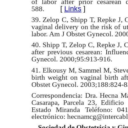
of labor after
prior cesarean 
[
Links
]
588.
39. Zelop C, Shipp T, Repke J,
vaginal delivery on the risk of
u
labor. Am
J Obstet Gynecol. 200
40. Shipp T, Zelop C, Repke J,
after previous cesarean: Influen
Gynecol.
2000;95:913-916.
41. Elkousy M, Sammel M, Steve
birth weight on vaginal birth aft
Obstet Gynecol.
2003;188:824-8
Correspondencia: Dra. Hecna Mar
Casarapa, Parcela 23, Edificio
Estado Miranda
Teléfono: 04
electrónico: hecnamcg@intercabl
Sociedad de Obstetricia y Gi