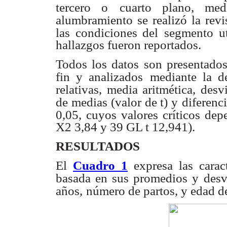
tercero o
cuarto plano, medi
alumbramiento se realizó la revi
las condiciones del
segmento ut
hallazgos fueron reportados.
Todos los datos son presentados
fin y analizados
mediante la d
relativas, media aritmética, desv
de medias (valor de t) y
diferenc
0,05, cuyos valores críticos dep
X2 3,84 y 39 GL t 12,941).
RESULTADOS
El
Cuadro 1
expresa las carac
basada en sus promedios y
desv
años,
número de partos, y edad d