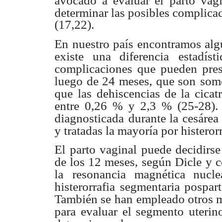
avocado a evaluar el
parto vag
determinar las posibles complicac
(17,22).
En nuestro país encontramos alg
existe una diferencia
estadís
complicaciones que pueden pres
luego de 24 meses, que son
some
que
las dehiscencias de la cicat
entre 0,26 % y 2,3 % (25-28).
diagnosticada
durante la cesárea 
y tratadas la mayoría por histeror
El parto vaginal puede decidirse
de los 12 meses, según Dicle
y c
la
resonancia magnética nucl
histerorrafia segmentaria pospar
También se
han empleado otros m
para evaluar el segmento uterin