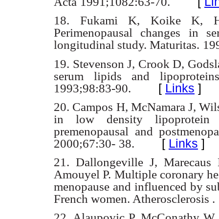
[
Li
Acta
1991;1082:63-70.
18. Fukami K, Koike K, H
Perimenopausal changes in ser
longitudinal study. Maturitas.
19
19. Stevenson J, Crook D, Godsla
serum lipids and lipoprotein
[
Links
]
1993;98:83-90.
20. Campos H, McNamara J, Wilso
in low density lipoprotein s
premenopausal and postmenopa
[
Links
]
2000;67:30-
38.
21. Dallongeville J, Marecaus
Amouyel P. Multiple coronary hea
menopause and
influenced by su
French women. Atherosclerosis .
22. Alaupovic P, McConathy W, 