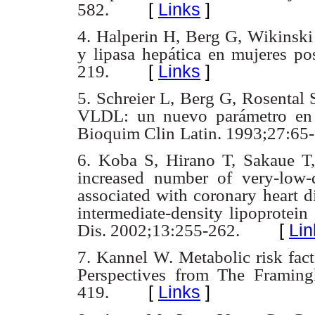
[
Links
]
582.
4. Halperin H, Berg G, Wikinski
y lipasa hepática en mujeres po
[
Links
]
219.
5. Schreier L, Berg G, Rosental 
VLDL: un nuevo parámetro en
Bioquim Clin
Latin. 1993;27:65-
6. Koba S, Hirano T, Sakaue T
increased number of very-low-
associated with coronary
heart d
intermediate-density lipoprotein 
[
Lin
Dis. 2002;13:255-262.
7. Kannel W. Metabolic risk fact
Perspectives from The Framin
[
Links
]
419.