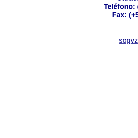
Teléfono:
Fax: (+
sogvz