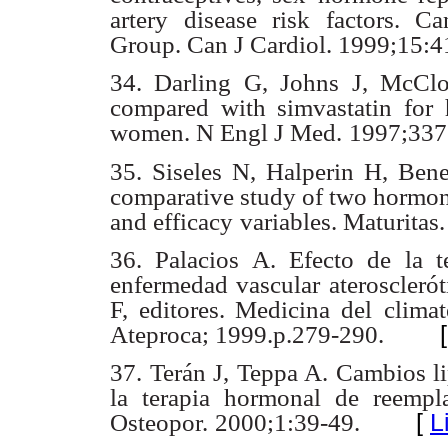
artery disease risk factors. C
Group. Can J Cardiol. 1999;15:4
34. Darling G, Johns J, McClo
compared with simvastatin for 
women. N Engl J Med.
1997;337
35. Siseles N, Halperin H, Bene
comparative study of two hormo
and efficacy
variables. Maturitas
36. Palacios A. Efecto de la 
enfermedad vascular aterosclerót
F, editores. Medicina del
climat
Ateproca; 1999.p.279-290.
37. Terán J, Teppa A. Cambios li
la terapia hormonal de reempl
[
L
Osteopor.
2000;1:39-49.