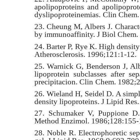
apolipoproteins and apolipoprot
dyslipoproteinemias.
Clin Chem.
23. Cheung M, Albers J. Characte
by immunoaffinity. J Biol Chem.
24. Barter P, Rye K. High densit
Atherosclerosis. 1996;121:1-12.
25. Warnick G, Benderson J, Alb
lipoprotein subclasses after sep
precipitacion. Clin
Chem. 1982;2
26. Wieland H, Seidel D. A simpl
density lipoproteins. J Lipid Res.
27. Schumaker V, Puppione D. Se
Method Enzimol. 1986;128:155-
28. Noble R. Electrophoretic sep