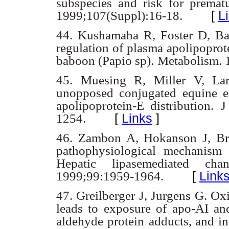
subspecies and risk for premat
[
L
1999;107(Suppl):16-18.
44. Kushamaha R, Foster D, Ba
regulation of plasma apolipoprot
baboon (Papio sp).
Metabolism. 
45. Muesing R, Miller V, Lar
unopposed conjugated equine e
apolipoprotein-E distribution.
J
[
Links
]
1254.
46. Zambon A, Hokanson J, Br
pathophysiological mechanism 
Hepatic lipasemediated
cha
[
Link
1999;99:1959-1964.
47. Greilberger J, Jurgens G. Ox
leads to exposure of apo-AI an
aldehyde protein
adducts, and i