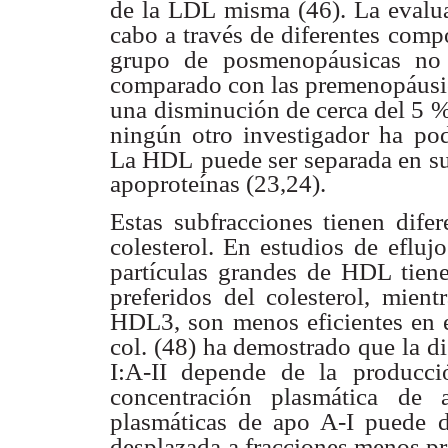
de la LDL misma
(46)
. La evalu
cabo a través de diferentes
compo
grupo de posmenopáusicas no 
comparado con las premenopáusi
una
disminución de cerca del 5 
ningún otro investigador ha
pod
La HDL
puede ser separada en s
apoproteínas
(23,24)
.
Estas subfracciones tienen difer
colesterol. En estudios de
efluj
partículas grandes de HDL tie
preferidos del colesterol, mientr
HDL3, son
menos eficientes en 
col.
(48)
ha demostrado que la di
I:A-II depende de la
producci
concentración plasmática de 
plasmáticas de apo A-I puede
desplazada
a fracciones menos pr