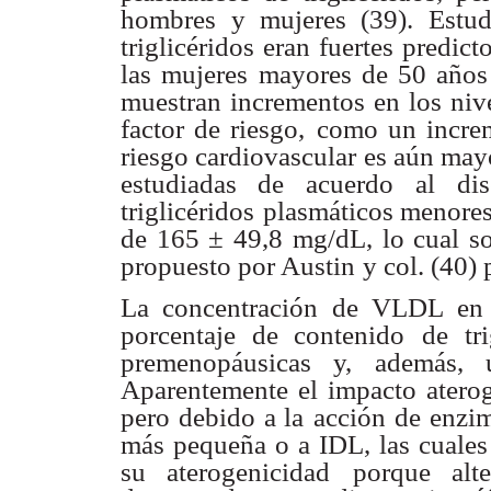
hombres
y mujeres (39). Estud
triglicéridos eran fuertes predict
las mujeres
mayores de 50 años
muestran incrementos en los niv
factor de riesgo,
como un incre
riesgo cardiovascular es aún may
estudiadas de acuerdo
al di
triglicéridos
plasmáticos menores
de 165 ± 49,8 mg/dL, lo cual so
propuesto por Austin
y col. (40) 
La concentración de VLDL en 
porcentaje de contenido
de tr
premenopáusicas y, además, 
Aparentemente el impacto atero
pero debido a la
acción de enzim
más pequeña o a IDL, las cuale
su aterogenicidad
porque alt