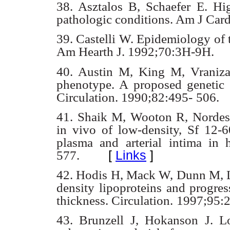
38. Asztalos B, Schaefer E. Hig
pathologic conditions. Am J Card
39. Castelli W. Epidemiology of 
Am Hearth J. 1992;70:3H-9H.
40. Austin M, King M, Vraniza
phenotype. A proposed genetic 
Circulation. 1990;82:495-
506.
41. Shaik M, Wooton R, Nordest
in vivo of low-density, Sf 12-6
plasma and arterial
intima in 
[
Links
]
577.
42. Hodis H, Mack W, Dunn M, Li
density lipoproteins and progres
thickness. Circulation.
1997;95:
43. Brunzell J, Hokanson J. L