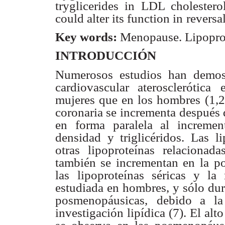
tryglicerides in LDL cholester
could alter its function in
reversal
Key words:
Menopause. Lipoprote
INTRODUCCIÓN
Numerosos estudios han demos
cardiovascular aterosclerótica
mujeres que en los hombres (1,2
coronaria se incrementa
después d
en forma paralela al increment
densidad y triglicéridos. Las
l
otras
lipoproteínas relacionad
también se incrementan en la
po
las
lipoproteínas séricas y la 
estudiada en hombres, y sólo dur
posmenopáusicas,
debido a la
investigación lipídica (7). El alt