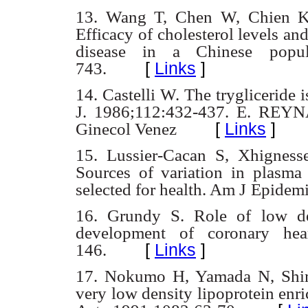
13. Wang T, Chen W, Chien K
Efficacy of cholesterol levels and
disease in a Chinese
popu
[
Links
]
743.
14. Castelli W. The trygliceride 
J. 1986;112:432-437.
E. REYN
[
Links
]
Ginecol Venez
15. Lussier-Cacan S, Xhignes
Sources of variation in plasma
selected for health. Am J
Epidemi
16. Grundy S. Role of low den
development of coronary hear
[
Links
]
146.
17. Nokumo H, Yamada N, Shi
very low density lipoprotein enr