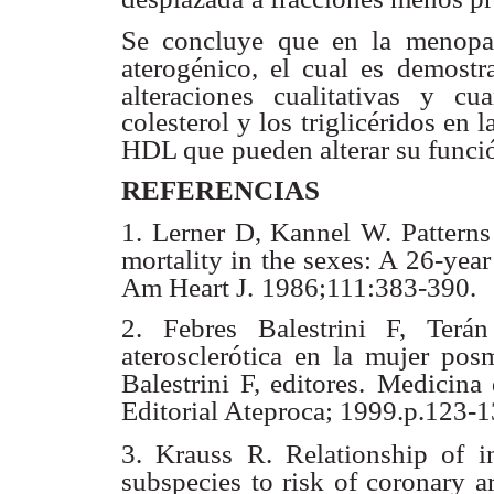
Se concluye que en la menopau
aterogénico, el cual es
demostra
alteraciones cualitativas y cu
colesterol y los triglicéridos en
HDL que
pueden alterar su funci
REFERENCIAS
1. Lerner D, Kannel W. Patterns
mortality in the sexes: A 26-yea
Am Heart J.
1986;111:383-390.
2. Febres Balestrini F, Terá
aterosclerótica en la mujer pos
Balestrini F, editores.
Medicina 
Editorial Ateproca; 1999.p.123-1
3. Krauss R. Relationship of i
subspecies to risk of coronary a