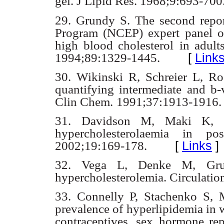
gel. J Lipid Res. 1968;9:693-700
29. Grundy S. The second repor
Program (NCEP) expert panel on
high blood cholesterol
in adult
[
Link
1994;89:1329-1445.
30. Wikinski R, Schreier L, R
quantifying intermediate and b-
Clin Chem.
1991;37:1913-1916.
31. Davidson M, Maki K, 
hypercholesterolaemia in po
[
Links
]
2002;19:169-178.
32. Vega L, Denke M, Grun
hypercholesterolemia. Circulatio
33. Connelly P, Stachenko S, 
prevalence of hyperlipidemia in
contraceptives, sex
hormone rep