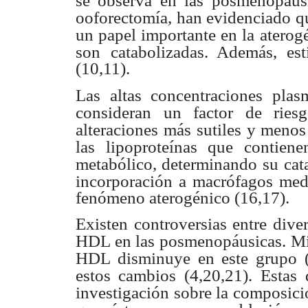
se observa en las
posmenopáusi
ooforectomía, han evidenciado q
un papel importante en la
aterog
son
catabolizadas. Además, est
(10,11).
Las altas concentraciones pla
consideran un factor de ries
alteraciones más
sutiles y meno
las lipoproteínas que contie
metabólico, determinando su
cat
incorporación a macrófagos med
fenómeno aterogénico (16,17).
Existen controversias entre dive
HDL en las posmenopáusicas.
Mi
HDL disminuye en este grupo (
estos cambios (4,20,21).
Estas 
investigación sobre la composici