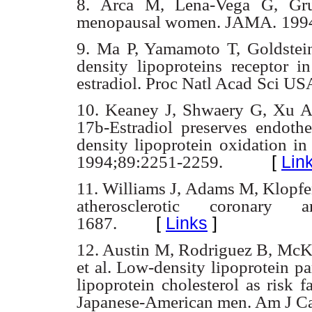
8. Arca M, Lena-Vega G, Gru
menopausal women. JAMA.
199
9. Ma P, Yamamoto T, Goldstei
density lipoproteins receptor in
estradiol. Proc Natl Acad
Sci US
10. Keaney J, Shwaery G, Xu A,
17b-Estradiol preserves endothe
density lipoprotein
oxidation in
[
Lin
1994;89:2251-2259.
11. Williams J, Adams M, Klopfe
atherosclerotic coronary art
[
Links
]
1687.
12. Austin M, Rodriguez B, Mc
et al. Low-density lipoprotein
pa
lipoprotein
cholesterol as risk f
Japanese-American men. Am J Ca