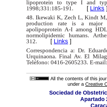
lipoprotein to type I and typ
[
Links
1998;331:185-191.
48. Ikewaki K, Zech L, Kindt M
production rate is a major 
apolipoprotein A-I among
HDL 
normolipidemic humans. Arthe
[
Links
]
312.
Correspondencia a: Dr. Eduardo
Urquinaona. Final Av. El
Milag
Teléfono: 0416-2605233.
E-mail
All the contents of this jo
under a
Creative 
Sociedad de Obstetric
Apartado 
Carac