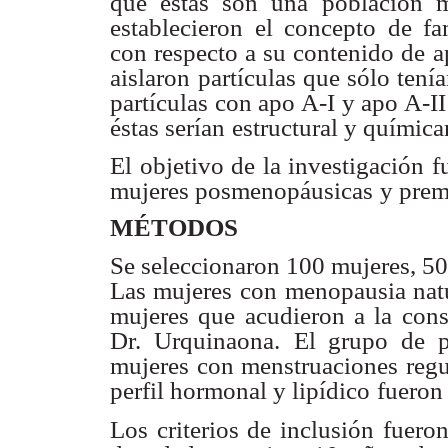
que éstas son una
población m
establecieron el concepto de fa
con respecto a su contenido de
a
aislaron
partículas que sólo tení
partículas con apo A-I y apo A-I
éstas serían
estructural y química
El objetivo de la investigación f
mujeres posmenopáusicas
y prem
MÉTODOS
Se seleccionaron 100 mujeres, 5
Las mujeres con
menopausia natu
mujeres que acudieron a la cons
Dr. Urquinaona.
El grupo de p
mujeres con menstruaciones regu
perfil hormonal y lipídico
fueron 
Los criterios de inclusión fuero