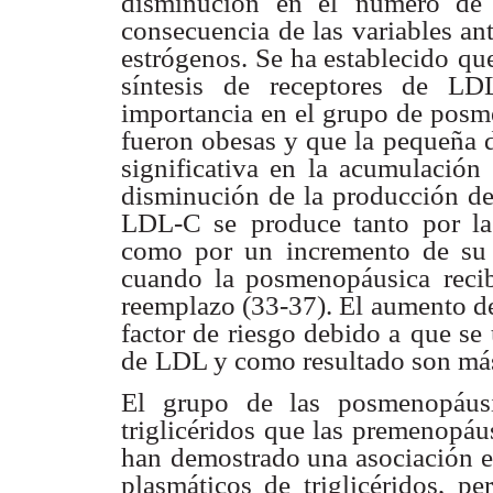
disminución en el
número de 
consecuencia de las variables a
estrógenos. Se ha establecido
que
síntesis
de receptores de L
importancia en el grupo de posm
fueron obesas y que la
pequeña d
significativa en la acumulación 
disminución de la producción d
LDL-C se
produce tanto por l
como por un incremento de su 
cuando la posmenopáusica
reci
reemplazo (33-37). El aumento de 
factor de riesgo debido a
que se 
de
LDL y como resultado son más
El grupo de las posmenopáusi
triglicéridos que las premenopáu
han
demostrado una asociación en
plasmáticos de triglicéridos,
pe