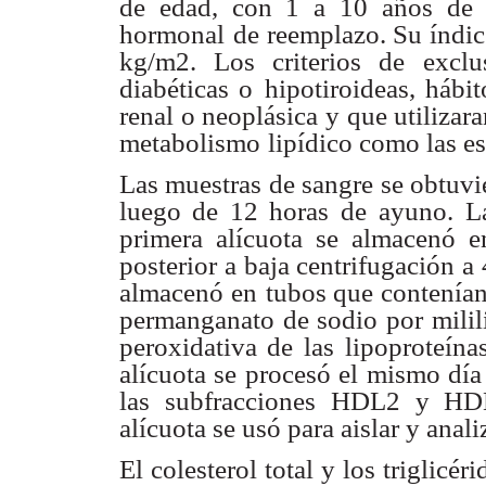
de edad, con 1 a 10 años
de 
hormonal
de reemplazo. Su índic
kg/m2. Los criterios de exclu
diabéticas o
hipotiroideas, hábi
renal o neoplásica y que utilizar
metabolismo
lipídico como las es
Las muestras de sangre se obtuvi
luego de 12 horas de
ayuno. La
primera alícuota se almacenó 
posterior a baja centrifugación a 
almacenó en
tubos que contenía
permanganato de sodio por milil
peroxidativa de
las lipoproteína
alícuota se procesó el mismo día
las subfracciones
HDL2 y HDL3
alícuota se usó para aislar y ana
El colesterol total y los triglicéri