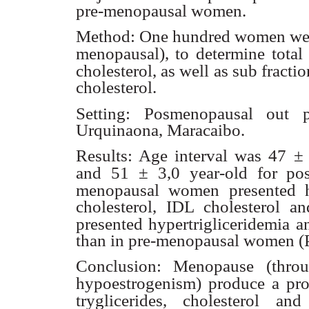
pre-menopausal women.
Method: One hundred women were
menopausal), to determine
total
cholesterol, as well as sub frac
cholesterol.
Setting: Posmenopausal out pa
Urquinaona, Maracaibo.
Results: Age interval was 47
±
and 51 ±
3,0 year-old for po
menopausal women presented hig
cholesterol, IDL cholesterol an
presented hypertrigliceridemia
a
than in pre-menopausal women (P
Conclusion: Menopause (thro
hypoestrogenism) produce a pro
tryglicerides, cholesterol an