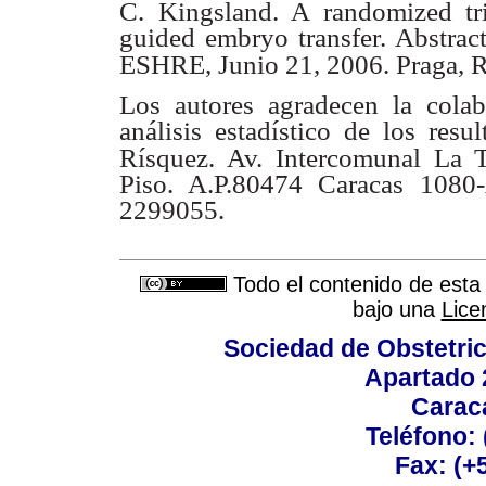
C. Kingsland. A randomized tr
guided embryo transfer.
Abstrac
ESHRE,
Junio 21, 2006. Praga, 
Los autores agradecen la cola
análisis estadístico de los
resu
Rísquez. Av.
Intercomunal La T
Piso. A.P.80474 Caracas 108
2299055.
Todo el contenido de esta 
bajo una
Lice
Sociedad de Obstetric
Apartado 
Carac
Teléfono:
Fax: (+