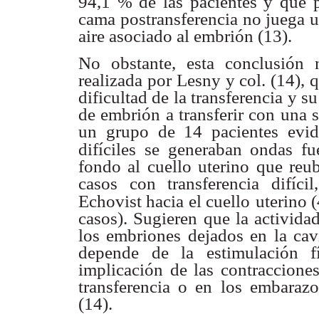
94,1 % de
las pacientes y que p
cama postransferencia no juega 
aire asociado
al embrión (13).
No obstante, esta conclusió
realizada por Lesny y col. (14),
q
dificultad
de la transferencia y s
de embrión a transferir con una
un grupo
de 14 pacientes evi
difíciles se generaban ondas fu
fondo al cuello
uterino que reu
casos con transferencia difíc
Echovist hacia el cuello
uterino 
casos). Sugieren que la activid
los embriones dejados en
la cav
depende de la estimulación f
implicación de las contraccione
transferencia o en
los embarazo
(14).