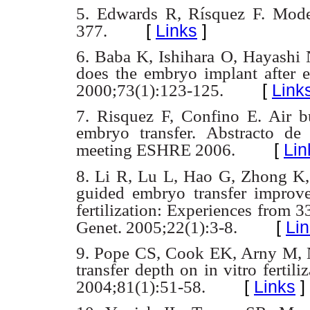
5. Edwards R, Rísquez F. Mode
[
Links
]
377.
6. Baba K, Ishihara O, Hayashi 
does the embryo implant after
e
[
Link
2000;73(1):123-125.
7. Risquez F, Confino E. Air b
embryo transfer. Abstracto d
[
Lin
meeting ESHRE
2006.
8. Li R, Lu L, Hao G, Zhong 
guided embryo transfer improve
fertilization: Experiences
from 33
[
Li
Genet. 2005;22(1):3-8.
9. Pope CS, Cook EK, Arny M,
transfer depth on in vitro fertili
[
Links
]
2004;81(1):51-58.