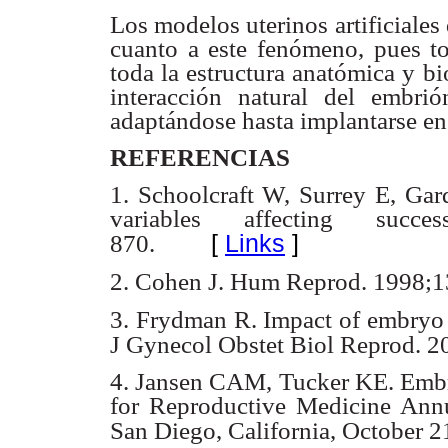
Los modelos uterinos artificiales
cuanto a este fenómeno,
pues t
toda
la estructura anatómica y b
interacción natural del embri
adaptándose hasta
implantarse en
REFERENCIAS
1. Schoolcraft W, Surrey E, Gar
variables affecting succ
[
Links
]
870.
2. Cohen J. Hum Reprod. 1998;1
3. Frydman R. Impact of embryo 
J Gynecol Obstet Biol Reprod.
2
4. Jansen CAM, Tucker KE. Embr
for Reproductive Medicine An
San Diego, California,
October 2