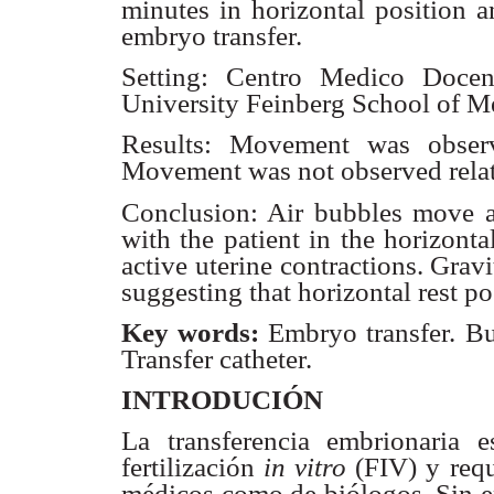
minutes in horizontal position 
embryo transfer.
Setting: Centro Medico Docen
University Feinberg School of
Me
Results: Movement was observ
Movement was not observed rela
Conclusion: Air bubbles move an
with the patient in the
horizonta
active uterine contractions. Grav
suggesting that horizontal rest p
Key words:
Embryo transfer. Bu
Transfer catheter.
INTRODUCIÓN
La transferencia embrionaria 
fertilización
in vitro
(FIV) y
req
médicos
como de biólogos. Sin 