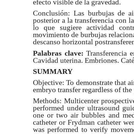
efecto visible de la gravedad.
Conclusión: Las burbujas de a
posterior a la transferencia con
l
lo que sugiere actividad con
movimiento de burbujas relaciona
descanso
horizontal postransfere
Palabras clave:
Transferencia e
Cavidad uterina. Embriones.
Caté
SUMMARY
Objective: To demonstrate that ai
embryo transfer regardless
of the
Methods: Multicenter prospective
performed under ultrasound
gui
one or two air bubbles and me
catheter or Frydman catheter wer
was
performed to verify moveme