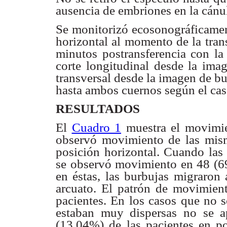
ausencia de embriones en
la cánu
Se monitorizó ecosonográficame
horizontal al momento
de la tra
minutos postransferencia con la
corte longitudinal desde la
imag
transversal
desde la imagen de bu
hasta ambos cuernos según el
cas
RESULTADOS
El
Cuadro 1
muestra el movimi
observó movimiento
de las mis
posición horizontal. Cuando las
se observó movimiento en 48
(6
en éstas,
las burbujas migraron
arcuato. El patrón de movimien
pacientes. En los
casos que no s
estaban muy dispersas no se a
(13,04%) de las
pacientes en p