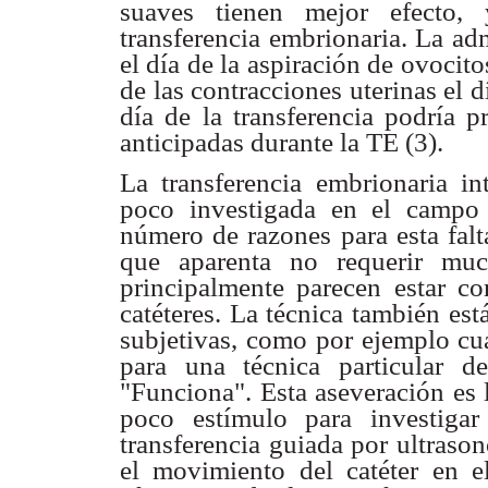
suaves tienen mejor efecto
transferencia embrionaria.
La adm
el día de la aspiración de ovocit
de las
contracciones uterinas el 
día de la transferencia podría
p
anticipadas
durante la TE (3).
La transferencia embrionaria in
poco investigada en el camp
número de
razones para esta fal
que aparenta no requerir mu
principalmente parecen
estar c
catéteres. La técnica también est
subjetivas, como por ejemplo
cu
para una
técnica particular 
"Funciona". Esta aseveración es
poco
estímulo para investig
transferencia guiada por ultraso
el
movimiento del catéter en e