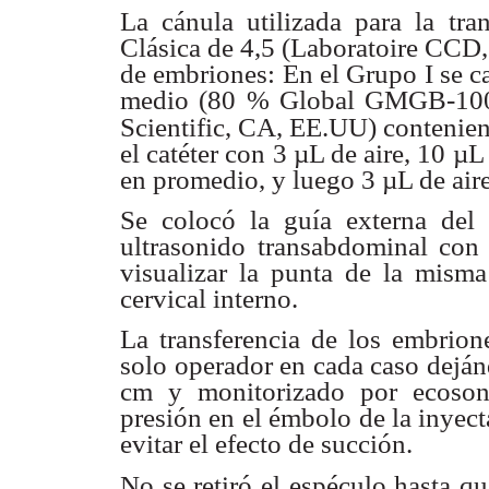
La cánula utilizada para la tra
Clásica de 4,5 (Laboratoire
CCD, 
de
embriones: En el Grupo I se ca
medio (80 % Global GMGB-
10
Scientific,
CA, EE.UU) conteniend
el catéter con 3 µL de aire, 10 µ
en
promedio, y luego 3 µL de aire
Se colocó la guía externa del 
ultrasonido transabdominal co
visualizar la
punta de la misma
cervical interno.
La transferencia de los embrion
solo operador en cada caso
deján
cm y
monitorizado por ecoson
presión en el émbolo de la inyec
evitar el efecto
de succión.
No se retiró el espéculo hasta q