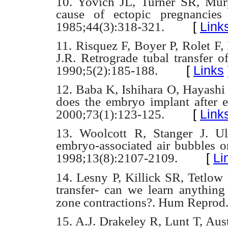
10. Yovich JL, Turner SR, Mu
cause of ectopic pregnancie
[
Link
1985;44(3):318-321.
11. Risquez F, Boyer P, Rolet 
J.R. Retrograde tubal transfer 
[
Links
1990;5(2):185-188.
12. Baba K, Ishihara O, Hayashi
does the embryo implant after
e
[
Link
2000;73(1):123-125.
13. Woolcott R, Stanger J. U
embryo-associated air bubbles 
[
Li
1998;13(8):2107-2109.
14. Lesny P, Killick SR, Tetlo
transfer- can we learn anythi
zone contractions?. Hum
Reprod.
15. A.J. Drakeley R, Lunt T, Au