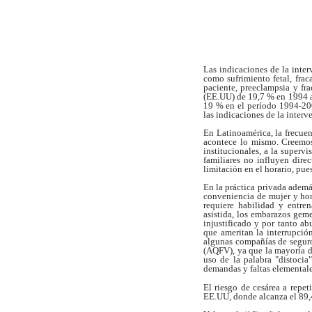
Las indicaciones de la int
como
sufrimiento fetal, fra
paciente, preeclampsia
y fr
(EE.UU) de 19,7 % en 1994 
19 %
en el período 1994-200
las indicaciones de la
interv
En Latinoamérica, la frecue
acontece lo mismo. Creemo
institucionales, a
la supervi
familiares no influyen
dire
limitación en el horario, pue
En la práctica privada ademá
conveniencia de mujer y ho
requiere
habilidad y entre
asistida, los embarazos
geme
injustificado y por tanto a
que ameritan la interrupció
algunas compañías de segur
(AQFV),
ya que la mayoría 
uso de la palabra
"distocia
demandas y faltas elemental
El riesgo de cesárea a repe
EE.UU, donde alcanza el 89,