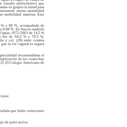
un estudio
multicéntrico que
nadas en grupos la
mitad para
cantemente menor mortalidad
lar
morbilidad materna. Esto
 % a 80 %, acompañada de
 a 0,08 %.
En Suecia también
 el lapso 1972-2003 de
14,5 %
as fue de 64,5 % y 79,5 %,
ila y col. (28)
entre cesárea
 que la vía vaginal es segura
specialidad recomendaban el
 duplicación
de los costes hay
32). El Colegio
Americano de
ciente.
 señala que hubo violaciones
ajo de parto activa.