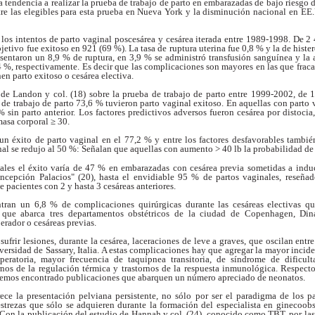
a tendencia a realizar
la prueba de trabajo de parto en embarazadas de bajo
riesgo 
re las elegibles para esta prueba en
Nueva York y la disminución nacional en EE
 los intentos de parto
vaginal poscesárea y cesárea iterada entre 1989-1998. De 2 
bjetivo fue exitoso en 921 (69 %).
La tasa de ruptura uterina fue 0,8 % y la de
histe
esentaron un 8,9 % de ruptura, en 3,9 % se
administró transfusión sanguínea y la
,4 %,
respectivamente. Es decir que las complicaciones
son mayores en las que fraca
nen parto
exitoso o cesárea electiva.
o de Landon y col. (18)
sobre la prueba de trabajo de parto entre 1999-2002,
de 1
 de trabajo de parto 73,6 % tuvieron parto
vaginal exitoso. En aquellas con parto
 %
sin parto anterior. Los factores predictivos adversos
fueron cesárea por distoci
masa corporal
≥
30.
 un éxito de parto
vaginal en el 77,2 % y entre los factores desfavorables
también
nal se redujo al 50 %: Señalan que aquellas
con aumento > 40 lb la probabilidad de
ales el éxito varía de
47 % en embarazadas con cesárea previa sometidas
a indu
cepción Palacios" (20), hasta el
envidiable 95 % de partos vaginales, reseña
ye
pacientes con 2 y hasta 3 cesáreas anteriores.
entran un 6,8 % de
complicaciones quirúrgicas durante las cesáreas
electivas q
 que abarca tres departamentos
obstétricos de la ciudad de Copenhagen, Di
perador
o cesáreas previas.
sufrir lesiones, durante
la cesárea, laceraciones de leve a graves, que
oscilan entr
versidad de Sassary, Italia. A estas
complicaciones hay que agregar la mayor incid
operatoria, mayor frecuencia de taquipnea
transitoria, de síndrome de dificult
rnos de la
regulación térmica y trastornos de la respuesta
inmunológica. Respecto 
hemos encontrado
publicaciones que abarquen un número apreciado de
neonatos.
ece la presentación
pelviana persistente, no sólo por ser el paradigma de
los p
estrezas que sólo se adquieren durante
la formación del especialista en ginecoobs
Con la publicación del estudio de
Hannah y col. (24), conocido como TBT, por la