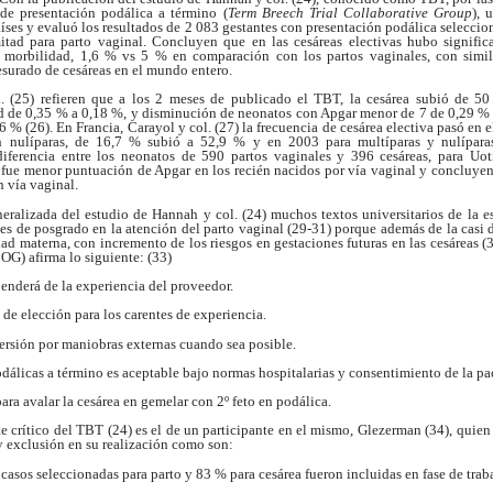
de presentación podálica a término (
Term
Breech Trial Collaborative Group
), 
aíses
y evaluó los resultados de 2 083 gestantes con
presentación podálica seleccio
mitad para parto
vaginal. Concluyen que en las cesáreas electivas
hubo signifi
r morbilidad, 1,6 % vs 5 % en
comparación con los partos vaginales, con simi
surado de cesáreas en el mundo entero.
. (25) refieren que a
los 2 meses de publicado el TBT, la cesárea subió de
50
d de 0,35 % a 0,18 %, y disminución de
neonatos con Apgar menor de 7 de 0,29 %
86 %
(26). En Francia, Carayol y col. (27) la frecuencia de
cesárea electiva pasó en
n nulíparas, de
16,7 % subió a 52,9 % y en 2003 para multíparas y
nulípar
iferencia entre los neonatos de 590 partos
vaginales y 396 cesáreas, para Uot
, fue menor
puntuación de Apgar en los recién nacidos por vía
vaginal y concluyen
n vía vaginal.
neralizada del estudio
de Hannah y col. (24) muchos textos universitarios
de la e
tes de posgrado en la atención del parto
vaginal (29-31) porque además de la casi
dad
materna, con incremento de los riesgos en
gestaciones futuras en las cesáreas (
ACOG)
afirma lo siguiente: (33)
penderá de la experiencia del
proveedor.
a de elección para los carentes
de experiencia.
 versión por maniobras externas
cuando sea posible.
odálicas a término es aceptable
bajo normas hospitalarias y consentimiento de la
pa
ara avalar la cesárea en
gemelar con 2º feto en podálica.
te crítico del TBT
(24) es el de un participante en el mismo, Glezerman
(34), quien
 y exclusión en su realización
como son:
 casos seleccionadas para
parto y 83 % para cesárea fueron incluidas en
fase de trab