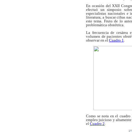
En ocasión del XXII Congr
efectuó un simposio sob
especialistas
nacionales e i
literatura, a buscar cifras
nac
este tema. Fruto de lo ante
problemática obstétrica.
La frecuencia de cesárea e
volumen de
pacientes obsté
observar en el
Cuadro 1
.
Como se nota en el cuadro 
empleo
juicioso y altamente
el
Cuadro 2
.