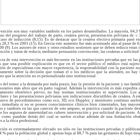
ervención son muy
variables también en los países desarrollados. La
mayoría, 64,3 
caso del progreso del trabajo
de parto, cesárea previa, presentación pelviana de
≥
acaso de inducción (8,15). Es de destacar que la
cesárea electiva primaria pasó 
a 28,3 % en
2001 (15). En Grecia este aumento fue más acentuado
aún al pasar de 
0 (9). Los autores de estos y
otros estudios sostienen que se deben reducir estas
ención y tratar de reducir, mediante persuasión
convincente, las cesáreas a solicitud
ncia de esta
intervención es más frecuente en las instituciones
privadas que en las 
s que una posible explicación
es que en el sector público el médico está
sujet
sión de especialistas con mayor
experiencia, la responsabilidad con la paciente n
ctamente sobre la decisión que toman el o los
médicos que la atienden, no hay
sto
que la atención no es personalizada sino institucional.
s del temor a la
demanda por mala praxis, hay la presión de la
paciente y sus famili
norarios más altos que
en parto vaginal. Además la intervención es más
expedita q
namiento obstétrico previo, no hay
normas institucionales ni supervisión. Los
lares y las presentaciones pelvianas son
indicaciones discutibles de cesárea. A e
busivo
de procedimientos como eco, 3D, eco Doppler, y
monitoreo continuo suele
n inmediata si
no se poseen conocimientos clínicos bien
cimentados, hay mayor
os y también en las que
carecen de este amparo, se practica cuando la
paciente des
de los seguros de maternidad no
cubren intervención y por solicitud de paciente. 
" como parabán detrás del cual se suelen
ocultar además de una formación obs
es
a la ética profesional.
tición es extremadamente
elevado no sólo en las instituciones
privadas y pública
4 % para la población
global y apenas baja al 88,7 % para las gestantes de
bajo ries