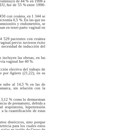
disminuyó de 44 % en 1998 a
.UU,
fue de 55 % entre 1996-
450 con cesárea, en 1 344 se
rectomía 0,5 %. En las que no
 amnionitis y
endometritis, se
san en tener parto
vaginal en
4 529 pacientes con cesárea
 vaginal
previo tuvieron éxito
a, necesidad de inducción
del
 incluyen las obesas, en las
 vía vaginal
fue 40 %.
cción electiva del trabajo de
do por
Agüero (21,22), en su
ue sube al 14,5 % en las de
namarca,
sin relación con la
e 3,12 % como lo demuestran
encia
de prematurez, debida a
ad respiratoria,
hipertensión
a la cuantificación de estas
artos distócicos, sino porque
tetricia
para los cuales estos
s
siglas en inglés de Grupo de