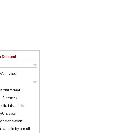
on Demand
 Analytics
 in xml format
 references
cite this article
 Analytics
ic translation
is article by e-mail