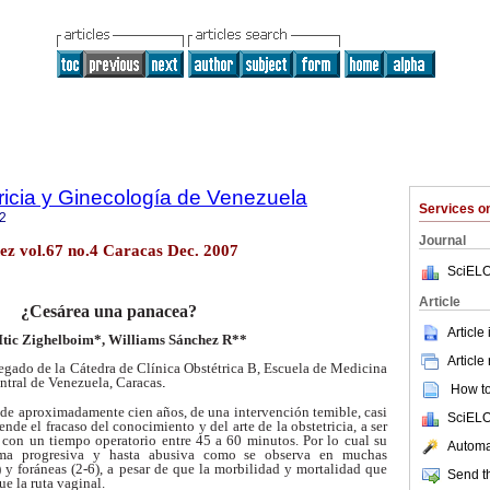
ricia y Ginecología de Venezuela
Services 
2
Journal
ez vol.67 no.4 Caracas Dec. 2007
SciELO
Article
¿Cesárea una panacea?
Article
 Itic Zighelboim*, Williams Sánchez R**
Article
regado de la Cátedra de Clínica Obstétrica B, Escuela de Medicina
ntral de Venezuela, Caracas
.
How to 
so de aproximadamente
cien años, de una intervención temible, casi
SciELO
ende el fracaso del
conocimiento y del arte de la obstetricia, a ser
, con un tiempo operatorio
entre 45 a 60 minutos. Por lo cual su
Automat
rma progresiva y hasta abusiva como se
observa en muchas
) y
foráneas (2-6), a pesar de que la morbilidad y
mortalidad que
Send th
que la
ruta vaginal.