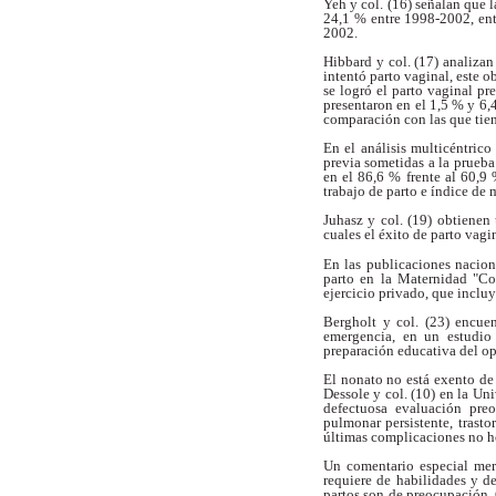
Yeh y col. (16) señalan que l
24,1 % entre
1998-2002, ent
2002.
Hibbard y col. (17) analizan
intentó parto
vaginal, este o
se logró el parto
vaginal pr
presentaron en el 1,5 % y 6
comparación con las que tie
En el análisis multicéntric
previa sometidas a
la prueba
en el 86,6 % frente al 60,9
trabajo de parto e índice de 
Juhasz y col. (19) obtienen
cuales el éxito de
parto vagi
En las publicaciones nacion
parto en la
Maternidad "Con
ejercicio privado, que inclu
Bergholt y col. (23) encu
emergencia,
en un estudio
preparación educativa del o
El nonato no está exento de 
Dessole y
col. (10) en la Uni
defectuosa evaluación
pre
pulmonar persistente, trasto
últimas complicaciones no 
Un comentario especial mer
requiere de
habilidades y d
partos son de
preocupación. 