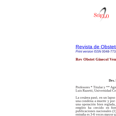
Revista de Obstet
Print version
ISSN
0048-773
Rev Obstet Ginecol Ven
Drs.
Profesores * Titular y ** Ag
Luis Razetti,
Universidad Ce
La cesárea pasó, en un lap
una
condena a muerte y por 
una
operación bien reglada
empleo ha
crecido en fo
publicaciones nacionales (1
entraña es 3-6 veces mayor 