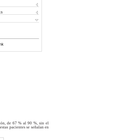
ks
nk
ión, de 67 % al 90 %, sin el
 estas
pacientes se señalan en