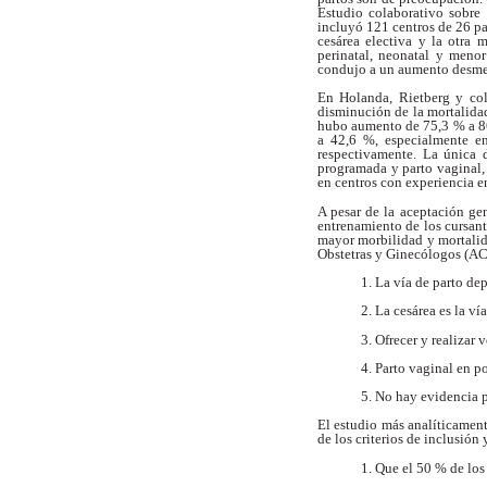
Estudio colaborativo
sobre 
incluyó 121 centros de 26 p
cesárea electiva y la otra 
perinatal,
neonatal y meno
condujo a un aumento
desme
En Holanda, Rietberg y col
disminución de la
mortalida
hubo aumento de 75,3 % a 
a 42,6 %, especialmente e
respectivamente.
La única d
programada y parto vaginal
en
centros con experiencia e
A pesar de la aceptación ge
entrenamiento
de los cursan
mayor morbilidad y mortali
Obstetras y Ginecólogos (
1. La vía de parto de
2. La cesárea es la ví
3. Ofrecer y realizar
4. Parto vaginal en p
5. No hay evidencia p
El estudio más analíticamen
de los
criterios de inclusión
1. Que el 50 % de los