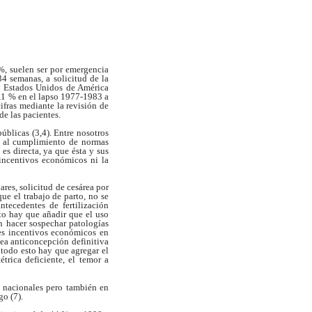
%, suelen ser por emergencia
34 semanas, a solicitud de la
en Estados Unidos de
América
6,1 % en el lapso 1977-1983 a
cifras mediante la revisión de
 de las pacientes.
públicas (3,4). Entre nosotros
o al cumplimiento de normas
o es
directa, ya que ésta y sus
 incentivos
económicos ni la
ares, solicitud de cesárea por
ue el trabajo de parto, no se
antecedentes de fertilización
sto hay que
añadir que el uso
n hacer sospechar
patologías
es incentivos económicos en
ea anticoncepción definitiva
A
todo esto hay que agregar el
tétrica
deficiente, el temor a
s nacionales pero también en
go (7).