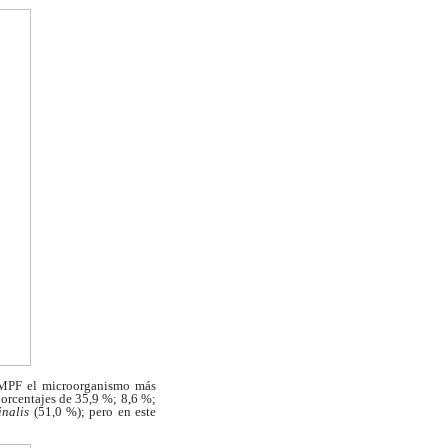
 MPF el microorganismo más
orcentajes de 35,9 %; 8,6 %;
inalis
(51,0 %); pero en este