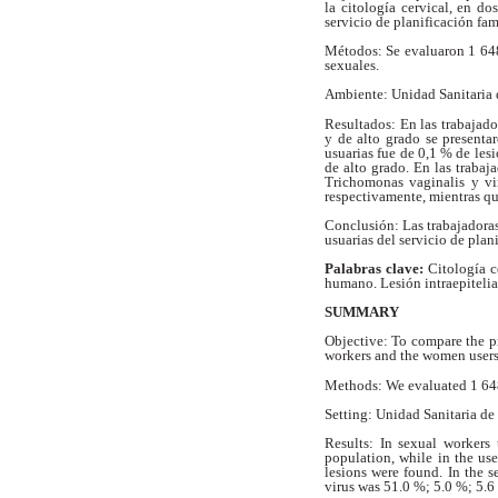
la
citología cervical, en do
servicio de
planificación fami
Métodos: Se evaluaron 1 648 
sexuales.
Ambiente: Unidad Sanitaria 
Resultados: En las trabajado
y de alto
grado se presenta
usuarias fue de 0,1 %
de les
de alto grado. En las
trabaj
Trichomonas vaginalis y v
respectivamente, mientras qu
Conclusión: Las trabajadoras
usuarias del servicio de plani
Palabras clave:
Citología c
humano. Lesión intraepitelia
SUMMARY
Objective: To compare the pr
workers and the women users 
Methods: We evaluated 1 648
Setting: Unidad Sanitaria de
Results: In sexual workers
population, while in the u
lesions were found. In the 
virus was 51.0 %; 5.0 %; 5.6