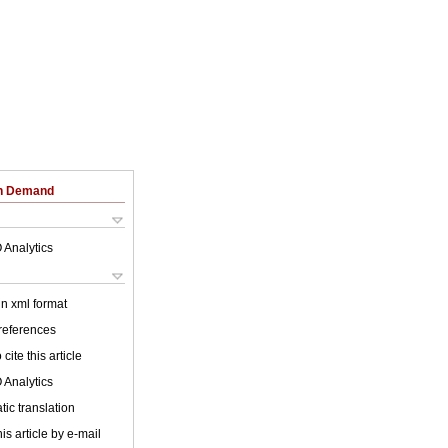
on Demand
 Analytics
 in xml format
 references
cite this article
 Analytics
ic translation
is article by e-mail