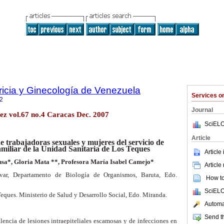
ricia y Ginecología de Venezuela
Services 
2
Journal
ez vol.67 no.4 Caracas Dec. 2007
SciELO
Article
de trabajadoras sexuales y mujeres del servicio de
familiar de la Unidad Sanitaria de Los Teques
Article
usa*, Gloria Mata **, Profesora María Isabel Camejo*
Article
var, Departamento de Biología de Organismos, Baruta, Edo.
How to 
SciELO
eques. Ministerio de Salud y Desarrollo Social, Edo. Miranda.
Automat
Send th
encia de lesiones intraepiteliales escamosas y de infecciones en