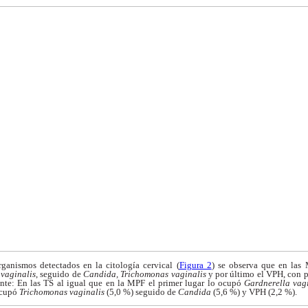
organismos detectados
en la citología cervical (
Figura 2
) se observa que en
las
 vaginalis
, seguido de
Candida, Trichomonas
vaginalis
y por último el VPH, con
p
nte: En las TS al igual que en la MPF el
primer lugar lo ocupó
Gardnerella vag
cupó
Trichomonas vaginalis
(5,0 %) seguido de
Candida
(5,6 %) y VPH (2,2 %).