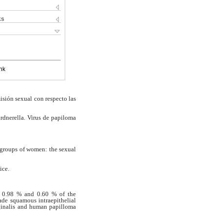
ks
nk
isión sexual con respecto las
rdnerella. Virus de papiloma
 groups of women: the sexual
ice.
n 0.98 % and 0.60 % of the
rade squamous intraepithelial
ginalis and human papilloma