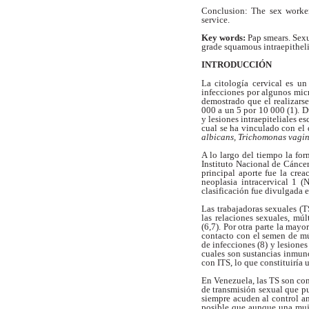
Conclusion: The sex workers
service.
Key words:
Pap smears. Sex
grade squamous intraepitheli
INTRODUCCIÓN
La citología cervical es u
infecciones
por algunos mic
demostrado que el realizarse
000 a un 5 por 10 000 (1). D
y lesiones intraepiteliales 
cual se ha vinculado con el 
albicans,
Trichomonas vagin
A lo largo del tiempo la for
Instituto
Nacional de Cánce
principal aporte
fue la crea
neoplasia intracervical 1 
clasificación fue divulgada
Las trabajadoras sexuales (
las relaciones
sexuales, múl
(6,7). Por otra parte la mayo
contacto con el semen de mú
de infecciones
(8) y lesione
cuales son sustancias
inmuno
con ITS, lo que constituiría 
En Venezuela, las TS son c
de
transmisión sexual que p
siempre acuden al control a
posible
que aunque una muje