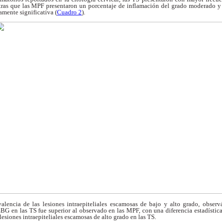
tras que las MPF presentaron
un porcentaje de inflamación del grado moderado 
amente significativa (
Cuadro 2
).
alencia de las lesiones
intraepiteliales escamosas de bajo y alto grado,
observ
EBG en las TS fue superior al
observado en las MPF, con una diferencia
estadístic
lesiones intraepiteliales
escamosas de alto grado en las TS.