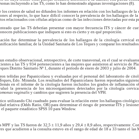
rsonas incluyendo a las TS, como lo han
demostrado algunas investigaciones (8).
e los centros de
salud no difunden los informes en relación con los
hallazgos de la 
ones al respecto, lo que hace
difícil conocer la prevalencia de los hallazgos de l
tos relacionados con células atípicas como de
las infecciones detectadas por esta 
anteado que las TS
deberían presentar con mayor frecuencia ITS y cáncer
de cue
conocen publicaciones que indiquen si
esto es cierto y en qué proporción.
igación fue determinar
la prevalencia de los hallazgos de la citología cervical
e
anificación familiar, de la Unidad
Sanitaria de Los Teques y comparar los resultado
 un estudio observacional,
retrospectivo, de corte transversal, en el
cual se evaluaro
cientes a las TS y 934
pertenecientes a las mujeres que asistieron al servicio
de Pla
ques Distrito Sanitario Nº 1, durante
el período de enero de 2003 y julio de 2004.
ueron teñidas por Papanicolaou
y evaluadas por el personal del
laboratorio de cito
 Teques, Edo. Miranda.
Los resultados del Papanicolaou fueron reportados
siguien
emás en el informe de la citología
fueron incluidos los grados de inflamación
o
valuó la presencia de los microorganismos
detectados por la citología cervic
chomonas
vaginalis
y cambios que sugieren la presencia del
VPH.
stico utilizando Chi
cuadrado para evaluar la relación entre los hallazgos
citológic
dad relativa (Odds Ratio, OR)
para determinar el riesgo de presentar ITS y lesion
o el paquete estadístico SPSS 10 para Window.
as MPF y las TS
fueron de 32,5 ± 11,9 años y 29,4 ± 8,9 años,
respectivamente. Co
res que acudieron a la
consulta estuvo en el rango de edad de 18 a 33 tanto
el las