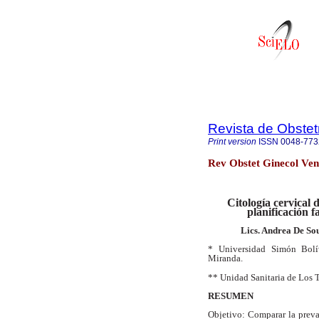
Revista de Obstet
Print version
ISSN
0048-773
Rev Obstet Ginecol Ven
Citología cervical 
planificación 
Lics. Andrea De So
* Universidad Simón Bolí
Miranda.
** Unidad Sanitaria de Los T
RESUMEN
Objetivo: Comparar la preval