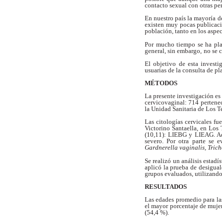
contacto sexual con otras
pe
En nuestro país la mayoría d
existen
muy pocas publicaci
población, tanto en los
aspec
Por mucho tiempo se ha pl
general, sin embargo,
no se 
El objetivo de esta invest
usuarias de la
consulta de pl
MÉTODOS
La presente investigación es
cervicovaginal: 714 pertene
la Unidad Sanitaria
de Los Te
Las citologías cervicales f
Victorino Santaella, en Los
(10,11): LIEBG
y LIEAG. Ad
severo. Por otra parte
se e
Gardnerella vaginalis, Tri
Se realizó un análisis estadí
aplicó la
prueba de desigual
grupos evaluados,
utilizand
RESULTADOS
Las edades promedio para l
el
mayor porcentaje de muje
(54,4 %).