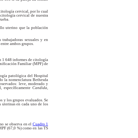
citología cervical, por lo cual
a
citología cervical de nuestra
prueba.
llo uterino que la población
n trabajadoras sexuales y en
s
entre ambos grupos.
n 1 648 informes de citología
nificación Familiar (MPF) de
logía patológica del Hospital
do la nomenclatura Bethesda
bservados: leve, moderado y
al, específicamente
Candida,
os y los grupos evaluados. Se
es
uterinas en cada uno de los
mo se observa en el
Cuadro 1
 MPF (67,0 %) como en las TS