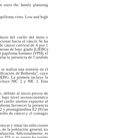
 users the family planning
pilloma virus. Low and high
áncer del cuello del útero e
cionar hacia el cáncer. Se ha
de cáncer cervical de 4 por 1
camosas de bajo grado (LIEBG)
del papiloma humano (VPH),
el
elar la presencia de
Candida
 se realiza una reunión en el
sificación de Bethesda", cuyo
LIEBG. La
primera incluye la
ncluye NIC 2 y NIC 3. Esta
o, debido al inicio precoz de
y bajo nivel
socioeconómico
el cuello uterino expuesto al
dieran favorecer la presencia
-2 y
prostaglandina E2 (9) las
rrollo de cáncer y
el contagio
ticar y tratar las infecciones
, de la población general, no
aluación. Adicionalmente, es
aer
ITS si su pareja ha tenido