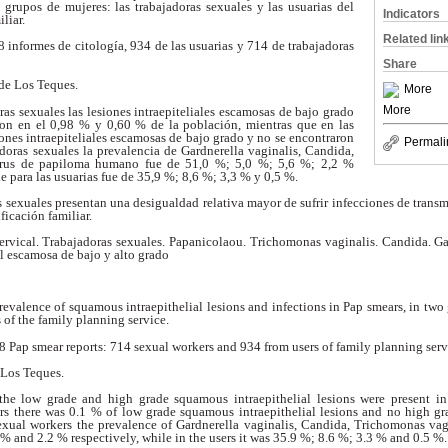
s grupos de mujeres: las trabajadoras sexuales y las usuarias del
Indicators
liar.
Related lin
informes de citología, 934 de las usuarias y 714 de trabajadoras
Share
de Los Teques.
More
More
ras sexuales las lesiones intraepiteliales escamosas de bajo grado
ron en el 0,98 % y 0,60 % de la población, mientras que en las
iones intraepiteliales escamosas de bajo grado y no se encontraron
Permali
adoras sexuales la prevalencia de Gardnerella vaginalis, Candida,
irus
de papiloma humano fue de 51,0 %; 5,0 %; 5,6 %; 2,2 %
e para las usuarias
fue de 35,9 %; 8,6 %; 3,3 % y 0,5 %.
 sexuales presentan una desigualdad relativa mayor de sufrir infecciones
de transm
ficación familiar.
ervical. Trabajadoras sexuales. Papanicolaou. Trichomonas vaginalis.
Candida. Ga
l escamosa de bajo y alto grado
evalence of squamous intraepithelial lesions and infections in Pap smears,
in two
of the family planning service.
 Pap smear reports: 714 sexual workers and 934 from users of family
planning serv
 Los Teques.
 the low grade and high grade squamous intraepithelial lesions were present
i
sers there was 0.1 % of low grade squamous
intraepithelial lesions and no high g
sexual
workers the prevalence of Gardnerella vaginalis, Candida, Trichomonas va
 % and 2.2 % respectively, while in the users it was 35.9 %; 8.6 %;
3.3 % and 0.5 %.