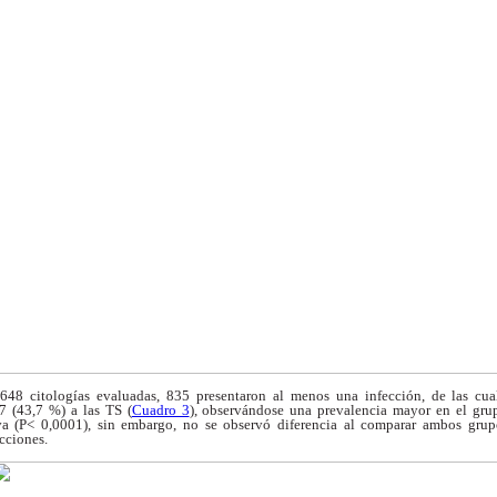
 648 citologías
evaluadas, 835 presentaron al menos una infección,
de las cua
 (43,7 %) a las TS (
Cuadro 3
),
observándose una prevalencia mayor en el gr
iva
(P< 0,0001), sin embargo, no se observó diferencia
al comparar ambos grupo
cciones.