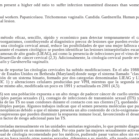
 present a higher odd ratio to suffer infection transmitted diseases than
women
ual workers. Papanicolaou. Trichomonas vaginalis. Candida. Gardnerella.
Human pa
al lesion.
n método eficaz,
sencillo, rápido y económico para detectar tempranamente
el c
roorganismos, contribuyendo al
diagnóstico precoz de lesiones que pueden evolu-
 una citología cervical anual, reduce las posibilidades de que una mujer fallezca 
urante el examen citológico se pueden identificar las lesiones intraepiteliales es
escamosas de alto grado (LIEAG), así como la presencia de
infecciones por el virus 
desarrollo de cáncer
cervical (2,3). Adicionalmente, la citología cervical
puede rev
alis
y
Gardnerella vaginalis
.
ma de reportar las
citologías cervicales ha sufrido modificaciones. En
el año 1988
r de Estados Unidos en Bethesda
(Maryland) donde surge el sistema llamado
"cla
ción de un sistema binario, formado por
dos categorías denominadas LIEAG y 
(NIC 1)
y alteraciones celulares producidas por VPH,
mientras que la segunda i
 ese mismo año,
modificada un poco en 1991 y actualizada en 2001
(4,5).
TS) son una población
expuesta a un alto riesgo de padecer cáncer de cuello
uterin
tiples parejas sexuales (1), contagio de
infecciones de transmisión sexual (ITS) 
ría de
las TS no usan condones durante el contacto con sus
clientes (7), quedando 
ltiples parejas. Algunos
trabajos indican que el semen presenta moléculas
que pu
s neoplásicas debido a que el mismo
presenta un alto contenido de ciclo-oxigenasa
supresoras que pueden disminuir la respuesta
inmune local, favoreciendo el desa
un factor de
riesgo adicional para las TS.
ontroladas mensualmente
en las unidades sanitarias regionales, lo
que permite diagnos
uedan adquirir en un
momento dado. Por otra parte las mujeres
sexualmente activas
nual de citología
recomendado por los médicos, pudiendo pasar varios
años sin ev
r no haya tenido otras parejas
sexuales, diferentes a su marido, ella pueda contr