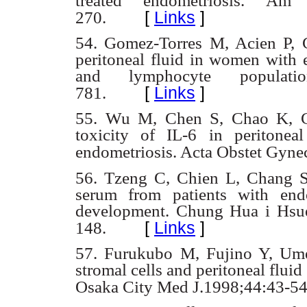
treated endometriosis.
Am J
[
Links
]
270.
54. Gomez-Torres M, Acien P, 
peritoneal fluid in women with 
and lymphocyte
popula
[
Links
]
781.
55. Wu M, Chen S, Chao K, 
toxicity of IL-6 in periton
endometriosis. Acta Obstet Gyne
56. Tzeng C, Chien L, Chang S
serum from patients with end
development. Chung Hua i
Hsu
[
Links
]
148.
57. Furukubo M, Fujino Y, Ume
stromal cells and peritoneal fluid 
Osaka City Med J.1998;44:43-54