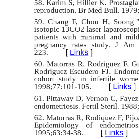
58. Karim S, Hillier K. Prostagla
reproduction. Br Med Bull.
1979
59. Chang F, Chou H, Soong 
isotopic 13CO2 laser laparoscop
patients with minimal
and mild
pregnancy
rates study. J Am
[
Links
]
223.
60. Matorras R, Rodriguez F, Gu
Rodriguez-Escudero FJ. Endome
cohort study in infertile
women
[
Links
]
1998;77:101-105.
61. Pittaway D, Vernon C, Fayez
endometriosis. Fertil Steril.
1988;
62. Matorras R, Rodiquez F, Pij
Epidemiology of endometri
[
Links
]
1995;63:34-38.