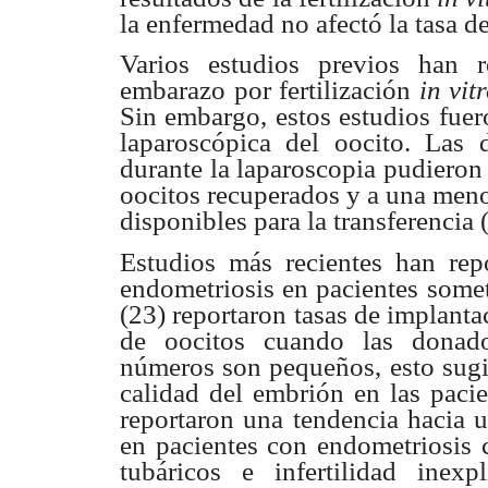
la enfermedad no afectó la
tasa d
Varios estudios previos han 
embarazo por fertilización
in
vit
Sin
embargo, estos estudios fuer
laparoscópica del oocito. Las
durante la
laparoscopia pudieron
oocitos recuperados y a una men
disponibles
para la transferencia 
Estudios más recientes han re
endometriosis en pacientes
somet
(23)
reportaron tasas de implant
de oocitos cuando las dona
números son
pequeños, esto sugi
calidad del embrión en las paci
reportaron una
tendencia hacia 
en pacientes con endometriosis
tubáricos e infertilidad
inexp