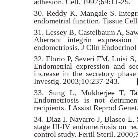
adhesion. Cell. 1992;69:11-25.
30. Reddy K, Mangale S. Integr
endometrial function. Tissue Cell
31. Lessey B, Castelbaum A, Saw
Aberrant integrin expressio
endometriosis. J Clin
Endocrinol
32. Florio P, Severi FM, Luisi S
Endometrial expression and se
increase in the secretory
phase
Investig. 2003;10:237-243.
33. Sung L, Mukherjee T, Ta
Endometriosis is not detrime
recipients. J Assist
Reprod Genet
34. Diaz I, Navarro J, Blasco L,
stage III-IV endometriosis on
re
control
study. Fertil Steril. 2000