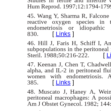
Studies in
fertile and infertil
Hum Reprod. 1997;12:1794-179
45. Wang Y, Sharma R, Falcone 
reactive oxygen species in 
endometriosis or idiopathic i
[
Links
]
830.
46. Hill J, Faris H, Schiff I, 
subpopulations in the peritoneal 
[
L
Steril. 1988;50:216-222.
47. Keenan J, Chen T, Chadwell
alpha, and IL-2 in peritoneal fl
women with endometriosis.
A
[
Links
]
385.
48. Muscato J, Haney A, Wei
peritoneal macrophages: A poss
Am J Obstet Gynecol.
1982; 144