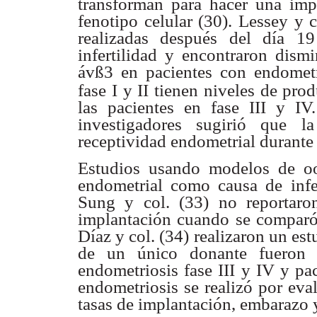
transforman para hacer una imp
fenotipo celular (30). Lessey y
c
realizadas
después del día 19
infertilidad y encontraron dis
ávß3 en pacientes con
endometr
fase I y II tienen niveles de pro
las pacientes en fase III y I
investigadores
sugirió que l
receptividad endometrial durante
Estudios usando modelos de o
endometrial como causa de
inf
Sung y
col. (33) no reportaro
implantación cuando se comparó
Díaz y col. (34)
realizaron un est
de un único donante fueron
endometriosis fase III y IV
y pa
endometriosis
se realizó por ev
tasas de implantación, embarazo