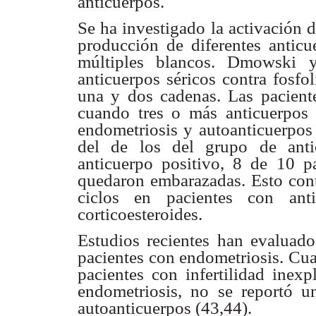
anticuerpos.
Se ha investigado la activación 
producción de diferentes
anticu
múltiples blancos. Dmowski 
anticuerpos séricos contra
fosfo
una y
dos cadenas. Las pacien
cuando tres o más anticuerpo
endometriosis
y autoanticuerpos
del de los del grupo de ant
anticuerpo positivo,
8 de 10 pa
quedaron embarazadas. Esto con
ciclos en pacientes con
ant
corticoesteroides.
Estudios recientes han evaluad
pacientes con endometriosis.
Cua
pacientes con infertilidad inex
endometriosis, no se reportó 
autoanticuerpos
(43,44).