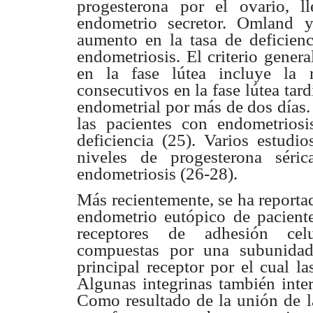
progesterona por el ovario, 
endometrio secretor. Omland 
aumento en la tasa
de deficien
endometriosis. El criterio genera
en la fase lútea incluye la
consecutivos
en la fase lútea ta
endometrial por más de dos día
las pacientes con
endometrios
deficiencia (25). Varios estud
niveles de progesterona sér
endometriosis (26-28).
Más recientemente, se ha report
endometrio eutópico de
pacient
receptores de adhesión ce
compuestas por una subunid
principal receptor
por el cual la
Algunas integrinas también inte
Como resultado de la
unión de la