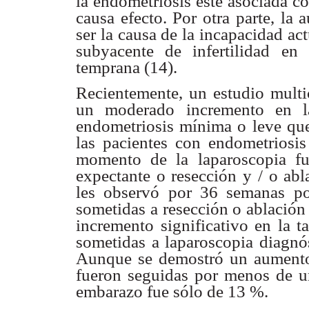
la endometriosis
esté asociada co
causa efecto. Por otra parte, la
a
ser la
causa de la incapacidad act
subyacente de infertilidad en
temprana (14).
Recientemente, un estudio multi
un moderado incremento
en l
endometriosis mínima o leve qu
las pacientes con endometriosi
momento de la laparoscopia fu
expectante o resección y / o ab
les observó por
36 semanas pos
sometidas a resección o ablación
incremento significativo
en la t
sometidas a laparoscopia diagn
Aunque se demostró un
aumento
fueron seguidas por menos de 
embarazo fue sólo de 13 %.