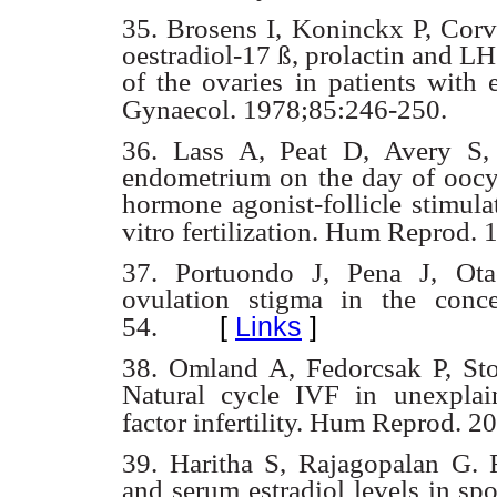
35. Brosens I, Koninckx P, Cor
oestradiol-17 ß, prolactin and LH
of the ovaries in
patients with 
Gynaecol. 1978;85:246-250.
36. Lass A, Peat D, Avery S,
endometrium on the day of oocyt
hormone agonist-
follicle stimu
vitro fertilization. Hum Reprod.
37. Portuondo J, Pena J, Ot
ovulation stigma in the conc
[
Links
]
54.
38. Omland A, Fedorcsak P, S
Natural cycle IVF in unexplain
factor infertility. Hum
Reprod. 2
39. Haritha S, Rajagopalan G. 
and serum estradiol levels in s