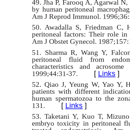
49. Jha P, Farooq A, Agarwal N,
by human peritoneal macropha
Am J Reprod
Immunol. 1996;36:
50. Awadalla S, Friedman C,
peritoneal factors: Their role in 
Am J Obstet Gynecol.
1987;157:
51. Sharma R, Wang Y, Falco
peritoneal fluid from endom
characteristics and acrosome
[
Links
]
1999;44:31-37.
52. Qiao J, Yeung W, Yao Y, H
patients with different indicati
human spermatozoa
to the zon
[
Links
]
131.
53. Taketani Y, Kuo T, Mizun
embryo toxicity in peritoneal fl