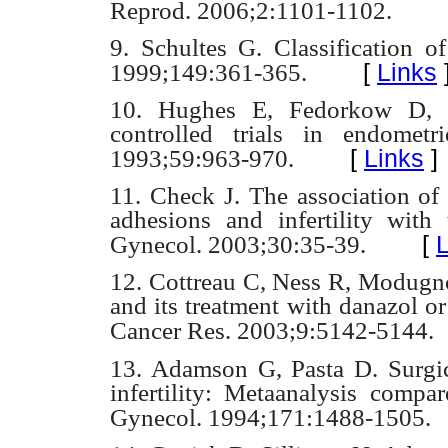
Reprod.
2006;2:1101-1102.
9. Schultes G. Classification 
[
Links
1999;149:361-365.
10. Hughes E, Fedorkow D, C
controlled trials in endometri
[
Links
]
1993;59:963-970.
11. Check J. The association o
adhesions and infertility with
[
L
Gynecol. 2003;30:35-39.
12. Cottreau C, Ness R, Modug
and its treatment with danazol o
Cancer Res.
2003;9:5142-5144.
13. Adamson G, Pasta D. Surgica
infertility: Metaanalysis comp
Gynecol.
1994;171:1488-1505.