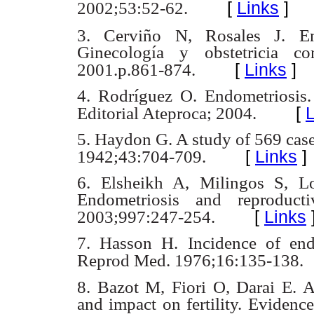
[
Links
]
2002;53:52-62.
3. Cerviño N, Rosales J. En
Ginecología y obstetricia c
[
Links
]
2001.p.861-874.
4. Rodríguez O. Endometriosis
[
L
Editorial Ateproca; 2004.
5. Haydon G. A study of 569 cas
[
Links
]
1942;43:704-709.
6. Elsheikh A, Milingos S, Lo
Endometriosis and reproduct
[
Links
2003;997:247-254.
7. Hasson H. Incidence of end
Reprod Med. 1976;16:135-138.
8. Bazot M, Fiori O, Darai E. 
and impact on fertility. Eviden