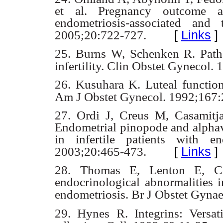
et al. Pregnancy outcome 
endometriosis-associated
and t
[
Links
]
2005;20:722-727.
25. Burns W, Schenken R. Patho
infertility. Clin Obstet Gynecol.
1
26. Kusuhara K. Luteal function 
Am J Obstet Gynecol. 1992;167:
27. Ordi J, Creus M, Casamitj
Endometrial pinopode and alph
in infertile patients
with en
[
Links
]
2003;20:465-473.
28. Thomas E, Lenton E, Co
endocrinological abnormalities 
endometriosis. Br J Obstet
Gynae
29. Hynes R. Integrins: Versat