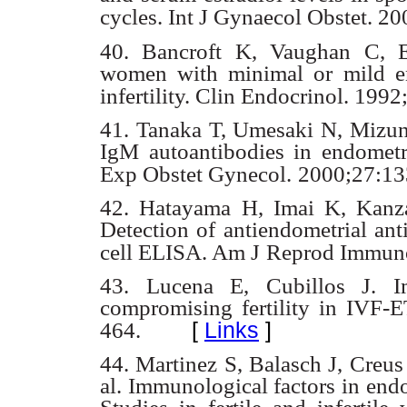
cycles. Int J
Gynaecol Obstet. 20
40. Bancroft K, Vaughan C, El
women with minimal or mild e
infertility. Clin Endocrinol.
1992;
41. Tanaka T, Umesaki N, Mizun
IgM autoantibodies in endomet
Exp Obstet Gynecol.
2000;27:13
42. Hatayama H, Imai K, Kanz
Detection of antiendometrial ant
cell ELISA. Am J
Reprod Immuno
43. Lucena E, Cubillos J. Im
compromising fertility in IVF-E
[
Links
]
464.
44. Martinez S, Balasch J, Cre
al. Immunological factors in endo