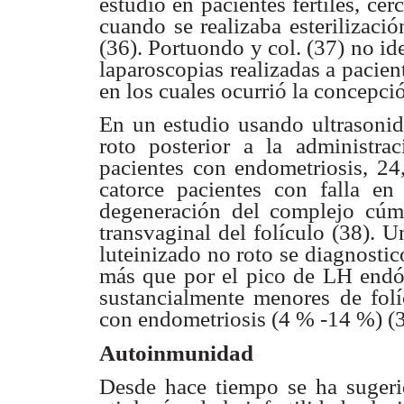
estudio en pacientes fértiles, cer
cuando se
realizaba esterilizaci
(36). Portuondo y col. (37) no id
laparoscopias
realizadas a pacien
en los cuales ocurrió la concepci
En un estudio usando ultrasonid
roto posterior a la
administr
pacientes con endometriosis, 
catorce pacientes con falla e
degeneración
del complejo cúm
transvaginal del folículo (38). U
luteinizado no roto
se diagnostic
más que por el pico de LH end
sustancialmente
menores de folí
con endometriosis (4 % -14 %) (3
Autoinmunidad
Desde hace tiempo se ha suger