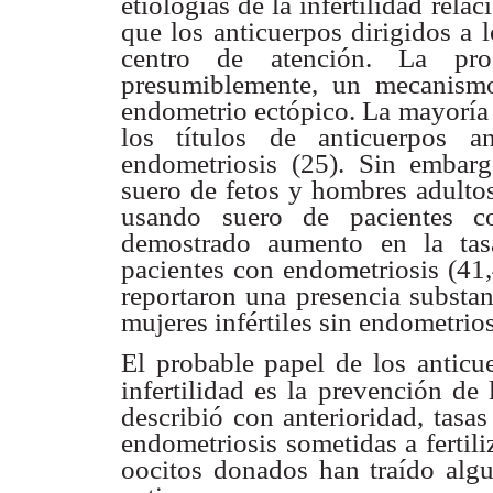
etiologías de la
infertilidad rela
que los anticuerpos dirigidos a 
centro de
atención. La pro
presumiblemente, un mecanism
endometrio ectópico. La mayorí
los títulos
de anticuerpos a
endometriosis (25). Sin emba
suero de fetos y hombres
adulto
usando suero de pacientes co
demostrado aumento en la t
pacientes con
endometriosis (41
reportaron una presencia substa
mujeres infértiles
sin endometrios
El probable papel de los anticu
infertilidad es la
prevención de 
describió con anterioridad, tasa
endometriosis sometidas
a fertil
oocitos donados han traído alg