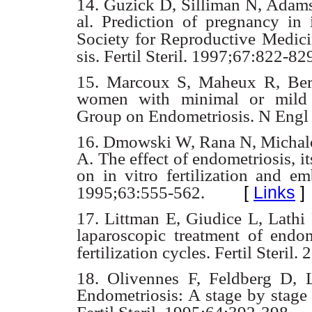
14. Guzick D, Silliman N, Adam
al. Prediction of pregnancy in 
Society for Reproductive
Medici
sis. Fertil Steril. 1997;67:822-82
15. Marcoux S, Maheux R, Ber
women with minimal or mild 
Group on Endometriosis.
N Engl
16. Dmowski W, Rana N, Michalo
A. The effect of endometriosis,
i
on in vitro
fertilization and em
[
Links
]
1995;63:555-562.
17. Littman E, Giudice L, Lathi
laparoscopic treatment of endo
fertilization
cycles. Fertil Steril
18. Olivennes F, Feldberg D,
Endometriosis: A stage by stage