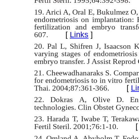
Fertil Steril.
1995;64:392-398.
19. Arici A, Oral E, Bukulmez O
endometriosis on implantation:
fertilization and
embryo transf
[
Links
]
607.
20. Pal L, Shifren J, Isaacson
varying stages of endometriosi
embryo transfer. J
Assist Reprod 
21. Cheewadhanaraks S. Compari
for endometriosis to in vitro fert
[
Li
Thai.
2004;87:361-366.
22. Dokras A, Olive D. Endo
technologies. Clin Obstet Gynec
23. Harada T, Iwabe T, Terakaw
Fertil Steril. 2001;76:1-10.
24. Omland A, Abyholm T, Fedor