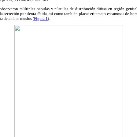
bservaron múltiples pápulas y pústulas de distribución difusa en región genit
a secreción purulenta fétida, así como también placas eritemato-escamosas de bor
rna de ambos muslos (
Figura 1
).