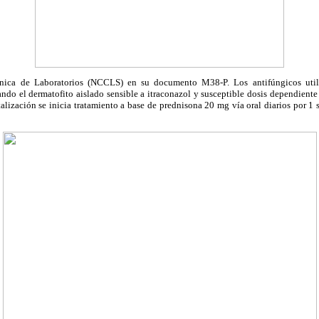
ínica de Laboratorios (NCCLS) en su documento M38-P. Los antifúngicos util
tando el dermatofito aislado sensible a itraconazol y susceptible dosis dependiente
alización se
inicia tratamiento a base de prednisona 20 mg vía oral diarios por 1