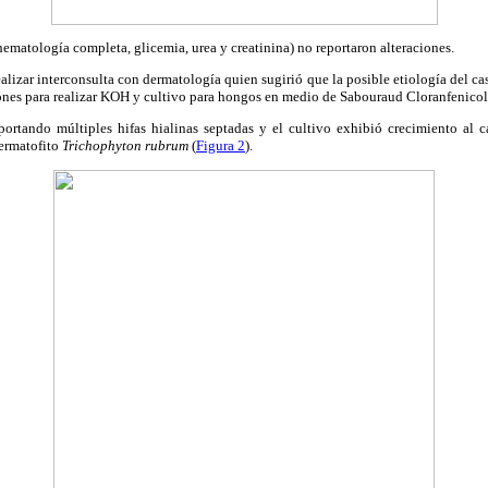
(hematología
completa, glicemia, urea y creatinina) no reportaron alteraciones.
ealizar interconsulta con dermatología quien sugirió que la posible etiología del cas
iones para realizar KOH y cultivo para hongos
en medio de Sabouraud Cloranfenicol
eportando múltiples
hifas hialinas septadas y el cultivo exhibió crecimiento al 
dermatofito
Trichophyton rubrum
(
Figura 2
).