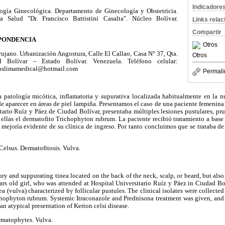
Indicadore
ogía Ginecológica. Departamento de Ginecología y Obstetricia.
 Salud "Dr. Francisco Battistini Casalta". Núcleo Bolívar.
Links rela
Compartir
PONDENCIA
Otros
ujano. Urbanización Angostura, Calle El Callao, Casa N° 37, Qta.
Otros
 Bolívar – Estado Bolívar. Venezuela. Teléfono celular:
oslimamedical@hotmail.com
Permali
 patología micótica, inflamatoria y supurativa localizada habitualmente en la n
 aparecer en áreas de piel lampiña. Presentamos el caso de una paciente femenina
itario Ruíz y Páez de Ciudad Bolívar, presentaba múltiples lesiones pustulares, pru
n ellas el dermatofito Trichophyton rubrum. La paciente recibió tratamiento a base
ejoría evidente de su clínica de ingreso. Por tanto concluimos que se trataba de
Celsus. Dermatofitosis. Vulva.
ory and suppurating tinea located on the back of the neck, scalp, or beard, but als
ars old girl, who was attended at Hospital Universitario Ruíz y Páez in Ciudad B
ea (vulva) characterized by follicular pustules. The clinical isolates were collect
hophyton rubrum. Systemic Itraconazole and Prednisona treatment was given, and i
 an atypical presentation of Kerion celsi disease.
ermatophytes. Vulva.