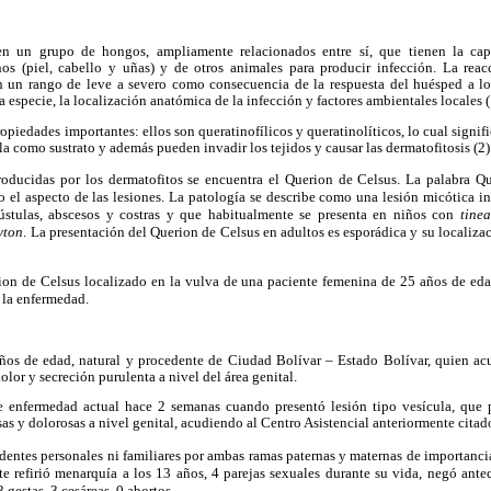
en un grupo de hongos, ampliamente relacionados entre sí, que tienen la cap
os (piel, cabello y uñas) y de otros animales para producir infección. La reac
n un rango de leve a severo como consecuencia de la respuesta del huésped a l
 especie, la localización anatómica de la infección y factores ambientales locales (
piedades importantes: ellos son queratinofílicos y queratinolíticos, lo cual signif
arla como sustrato y además pueden invadir los tejidos y causar las dermatofitosis (2)
roducidas por los dermatofitos se encuentra el Querion de Celsus. La palabra Q
o el aspecto de las lesiones. La patología se describe como una lesión micótica inf
pústulas, abscesos y costras y que habitualmente se presenta en niños con
tine
yton
. La presentación del Querion de Celsus en adultos es esporádica y su localizac
ion de Celsus localizado
en la vulva de una paciente femenina de 25 años de edad
 la enfermedad.
años de edad, natural y procedente de Ciudad Bolívar – Estado Bolívar, quien acu
olor y secreción purulenta a nivel del área genital.
de enfermedad actual hace 2 semanas cuando presentó lesión tipo vesícula, que
sas y dolorosas a nivel genital, acudiendo al Centro Asistencial anteriormente citad
edentes personales ni familiares por ambas ramas paternas y maternas de importanci
nte refirió menarquía a los 13 años, 4 parejas sexuales durante su vida, negó ant
 3
gestas, 3 cesáreas, 0 abortos.