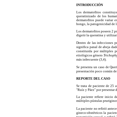
INTRODUCCIÓN
Los dermatofitos constituy
queratinizado de los human
dermatofitos puede variar e
hongo, la patogenicidad de la
Los dermatofitos poseen 2 pro
digerir la queratina y utiliz
Dentro de las infecciones p
significa panal de abeja dad
constituida por múltiples 
etiológicos género
Trichoph
más infrecuente (3,4).
Se presenta un caso de Quer
presentación poco común de
REPORTE DEL CASO
Se trata de paciente de 25 
"Ruíz y Páez" por presentar d
La paciente refiere inicio 
múltiples pústulas prurigino
La paciente no refirió antec
gineco-obstétricos la pacie
transmisión sexual, y refirió