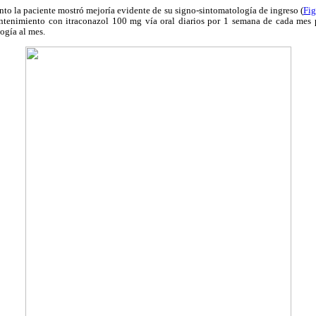
nto la paciente mostró mejoría evidente de su signo-sintomatología de ingreso (
Fig
ntenimiento con itraconazol 100 mg vía oral diarios por 1 semana de cada mes 
ogía al mes.