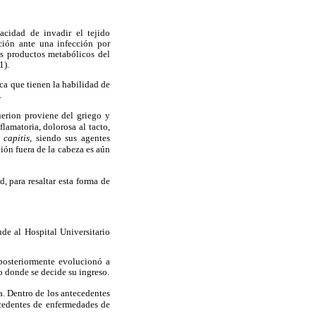
acidad de invadir el tejido
ción ante una infección por
os productos metabólicos del
1).
ica que tienen la habilidad de
.
uerion proviene del griego y
lamatoria, dolorosa al tacto,
a capitis,
siendo sus agentes
ión fuera de la cabeza es aún
, para resaltar esta forma de
de al Hospital Universitario
 posteriormente evolucionó a
o donde se decide su ingreso.
a. Dentro de los antecedentes
ecedentes de enfermedades de