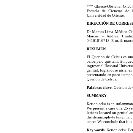
*** Gineco-Obstetra. Oncol
Escuela de Ciencias de la
Universidad de Oriente.
DIRECCIÓN DE CORRES
Dr. Marcos Lima. Médico Cir
Marcos – Andrés. Ciudad
04161816713. E-mail: marc
RESUMEN
El Querion de Celsus es una
barba pero que también puede
ingresar al Hospital Univers
genital, lográndose aislar e
presentando en poco tiempo m
Querion de Celsus.
Palabras clave
: Querion de 
SUMMARY
Kerion celsi is an inflammat
We present a case of a 25 ye
lesions located on genital ar
the dermatophyte fungi Tric
better. We conclude that it is
Key words
: Kerion celsi. D