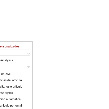
Personalizados
 Analytics
lo en XML
cias del artículo
itar este artículo
 Analytics
ción automática
articulo por email