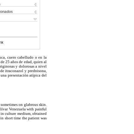
s
cionados
nk
uca, cuero cabelludo o en la
 de 25 años de edad, quien al
riginosas y dolorosas a nivel
 de itraconazol y prednisona,
 una presentación atípica del
o sometimes on glabrous skin.
olívar Venezuela with painful
ed in culture medium, obtained
n short time the patient was