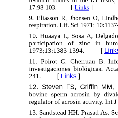
residual bodies in the rat testis
17:98-103. [
Links
]
9. Eliasson R, Jhonsen O, Lind
respiration. Lif. Sci 1971; 10:
10. Huaaya L, Sosa A, Delgado
participation of zinc in h
1973;13:1383-1394.
[
Link
11. Poirot C, Cherruau B. Infe
investigaciones biológicas. Ac
241.
[
Links
]
12. Steven FS, Griffin MM, 
bovine sperm acrosin by divale
regulator of acrosin activity. In
13. Sandstead HH, Prasad As, Sc