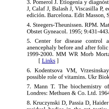
3. Pomerol J. Etiogenia y diagnóst
J, Calaf J, Balash J, Viscasilla P, 
edición. Barcelona. Edit Masso
4. Steegers-Theunissen. RPM. Mate
Obstet Gyneacol. 1995; 9:431
5. Center for disease control 
anencephaly before and after foli
1999-2000. MM WR Morb Mortal
[
Links
]
6. Kodentsova VM, Vrzesinskay
possible role of vitamins. Ukr 
7. Mann T. The biochemistry of
Londres: Methuen & Co. Ltd. 
8. Kruczynski D, Passia D, Haide