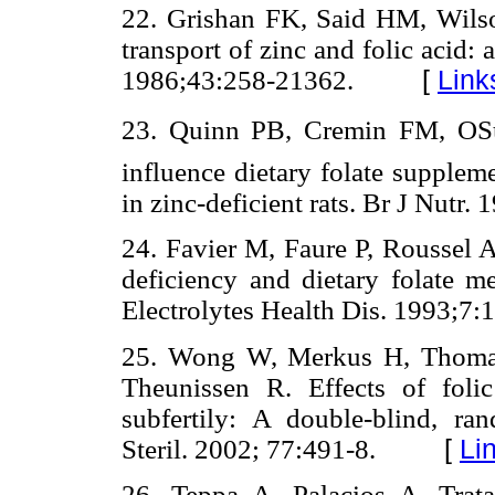
22. Grishan FK, Said HM, Wilso
transport of zinc and folic acid: 
1986;43:258-21362.
[
Link
23. Quinn PB, Cremin FM, O
influence dietary folate supplem
in zinc-deficient rats.
Br J Nutr. 
24. Favier M, Faure P, Roussel
deficiency and dietary folate
me
Electrolytes Health Dis. 1993;7:
25. Wong W, Merkus H, Thomas
Theunissen R. Effects of foli
subfertily: A double-blind, rand
Steril. 2002; 77:491-8.
[
Li
26. Teppa A, Palacios A. Trat