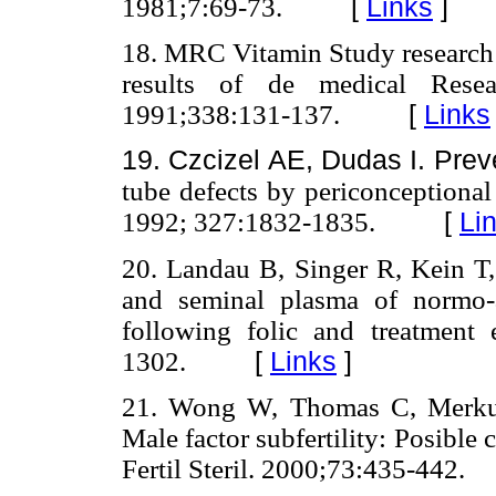
1981;7:69-73.
[
Links
]
18. MRC Vitamin Study research G
results of de medical Resea
1991;338:131-137.
[
Links
19. Czcizel AE, Dudas I. Preve
tube defects by periconceptiona
1992; 327:1832-1835.
[
Li
20. Landau B, Singer R, Kein T, 
and seminal plasma of normo-a
following folic and treatment e
1302.
[
Links
]
21. Wong W, Thomas C, Merkus 
Male factor subfertility: Posible 
Fertil Steril. 2000;73:435-442.