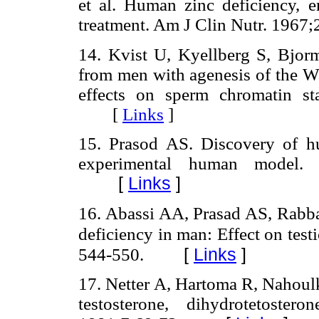
et al. Human zinc deficiency, e
treatment. Am J Clin Nutr. 19
14. Kvist U, Kyellberg S, Bjorm
from men with agenesis of the Wo
effects on sperm chromatin sta
[
Links
]
15. Prasod AS. Discovery of 
experimental human model.
[
Links
]
16. Abassi AA, Prasad AS, Rabba
deficiency in man: Effect on test
544-550.
[
Links
]
17. Netter A, Hartoma R, Nahoulk
testosterone, dihydrotetoste