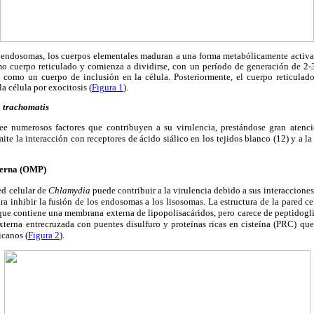
os endosomas, los cuerpos elementales maduran a una forma metabólicamente activa
cuerpo reticulado y comienza a dividirse, con un período de generación de 2-3
a como un cuerpo de inclusión en la célula. Posteriormente, el cuerpo reticulado
la célula por exocitosis (
Figura 1
).
. trachomatis
ee numerosos factores que contribuyen a su virulencia, prestándose gran atenc
mite la interacción con receptores de ácido siálico en los tejidos blanco (12) y a 
terna (OMP)
ed celular de
Chlamydia
puede contribuir a la virulencia debido a sus interacciones
ra inhibir la fusión de los endosomas a los lisosomas. La estructura de la pared cel
ue contiene una membrana externa de lipopolisacáridos, pero carece de peptidogli
terna entrecruzada con puentes disulfuro y proteínas ricas en cisteína (PRC) que
icanos (
Figura 2
).