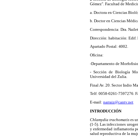
Gómez". Facultad de Medicin
a. Doctora en Ciencias Bioló
b. Doctor en Ciencias Médica
Correspondencia: Dra. Nailet
Dirección: habitación: Edif.
Apartado Postal: 4002.
Oficina:
-Departamento de Morfofisiop
- Sección de Biología Mol
Universidad del Zulia.
Final Av. 20. Sector Indio Ma
Telf: 0058-0261-7597276. 
E-mail:
narraiz@cantv.net
INTRODUCCIÓN
Chlamydia trachomatis
es u
(1-5). Las infecciones uroge
y enfermedad inflamatoria pé
salud reproductiva de la muj