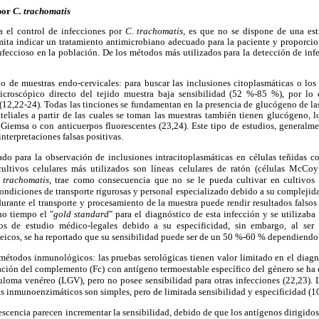
 por
C. trachomatis
a el control de infecciones por
C. trachomatis
, es que no se dispone de una estr
mita indicar un tratamiento antimicrobiano adecuado para la paciente y proporcion
nfeccioso en la población. De los métodos más utilizados para la detección de in
 de muestras endo-cervicales: para buscar las inclusiones citoplasmáticas o los 
icroscópico directo del tejido muestra baja sensibilidad (52 %-85 %), por lo
(12,22-24). Todas las tinciones se fundamentan en la presencia de glucógeno de la
iteliales a partir de las cuales se toman las muestras también tienen glucógeno, 
n Giemsa o con anticuerpos fluorescentes (23,24). Este tipo de estudios, generalm
interpretaciones falsas positivas.
izado para la observación de inclusiones intracitoplasmáticas en células teñidas 
cultivos celulares más utilizados son líneas celulares de ratón (células McCo
 trachomatis
, trae como consecuencia que no se le pueda cultivar en cultivos 
 condiciones de transporte rigurosas y personal especializado debido a su compleji
 durante el transporte y procesamiento de la muestra puede rendir resultados falsos 
ho tiempo el "
gold standard
" para el diagnóstico de esta infección y se utilizaba
tos de estudio médico-legales debido a su especificidad, sin embargo, al s
eicos, se ha reportado que su sensibilidad puede ser de un 50 %-60 % dependiendo 
métodos inmunológicos: las pruebas serológicas tienen valor limitado en el diagnó
jación del complemento (Fc) con antígeno termoestable específico del género se ha
nuloma venéreo (LGV), pero no posee sensibilidad para otras infecciones (22,23).
is inmunoenzimáticos son simples, pero de limitada sensibilidad y especificidad (1
cencia parecen incrementar la sensibilidad, debido de que los antígenos dirigido