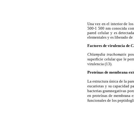
Una vez en el interior de l
500-1 500 nm conocida como 
pared celular y es detectad
elementales y es liberado de 
Factores de virulencia de
C
Chlamydia trachomatis
pos
superficie celular que le per
virulencia (13)
.
Proteínas de membrana ex
La estructura única de la par
eucariotas y su capacidad pa
bacterias gramnegativas porq
en proteínas de membrana ex
funcionales de los peptidogl