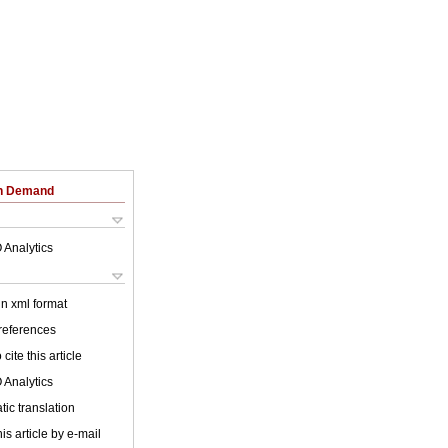
on Demand
 Analytics
 in xml format
 references
cite this article
 Analytics
ic translation
is article by e-mail