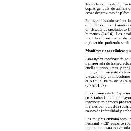
Todas las cepas de
C. trac
copias/genoma, de manera que
cepas desprovistas de plásmi
En este plásmido se han lo
diferentes cepas. El análisi
un sistema de crecimiento l
humanos (14-16). Los prod
identificado un marco de l
replicación, pudiendo ser de 
Manifestaciones clínicas y s
Chlamydia trachomatis
se 
transportada de las secrecio
cuello uterino, uretra y conj
incluyen incremento en la secr
u ocasional y en infecciones
el 50 % al 60 % de las muje
(5,7,9,11,17).
Los síntomas de EIP, que res
en Estados Unidos un mayor 
trachomatis
parecen produci
mujeres con oclusión tubárica
causas de infertilidad y emb
Las mujeres embarazadas i
neonatal y EIP posparto (10
importancia para evitar toda