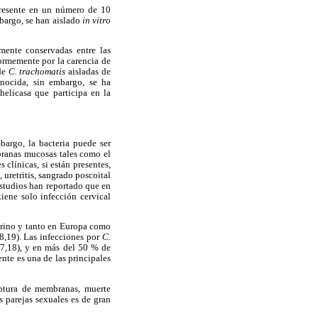
presente en un número de 10
mbargo, se han aislado
in vitro
mente conservadas entre las
ormemente por la carencia de
 de
C. trachomatis
aisladas de
nocida, sin embargo, se ha
 helicasa que participa en la
bargo, la bacteria puede ser
mbranas mucosas tales como el
 clínicas, si están presentes,
, uretritis, sangrado poscoital
estudios han reportado que en
iene solo infección cervical
terino y tanto en Europa como
8,19). Las infecciones por
C.
17,18), y en más del 50 % de
ente es una de las principales
uptura de membranas, muerte
 parejas sexuales es de gran