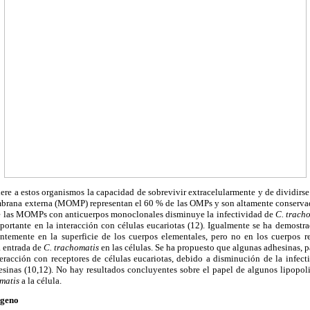
iere a estos organismos la capacidad de sobrevivir extracelularmente y de dividirse
mbrana externa (MOMP) representan el 60 % de las OMPs y son altamente conserv
de las MOMPs con anticuerpos monoclonales disminuye la infectividad de
C. trach
portante en la interacción con células eucariotas (12). Igualmente se ha demostra
ntemente en la superficie de los cuerpos elementales, pero no en los cuerpos re
a entrada de
C. trachomatis
en las células. Se ha propuesto que algunas adhesinas, 
eracción con receptores de células eucariotas, debido a disminución de la infecti
sinas (10,12). No hay resultados concluyentes sobre el papel de algunos lipopolis
omatis
a la célula.
ógeno