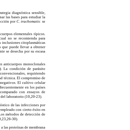
ategia diagnóstica sensible,
ar las bases para estudiar la
fección por
C. trachomatis
: se
cuerpos elementales típicos.
 cual no se recomienda para
s inclusiones citoplasmáticas
lo que puede llevar a obtener
ente se desecha por su escasa
con anticuerpos monoclonales
y). La condición de parásito
convencionales, requiriendo
dad técnica. El compromiso de
negativos. El cultivo celular
 frecuentemente en los países
er comparado con ensayos de
del laboratorio (10,20-23)
.
stico de las infecciones por
 empleado con cierto éxito en
 Los métodos de detección de
0,23,26-30)
.
s a las proteínas de membrana