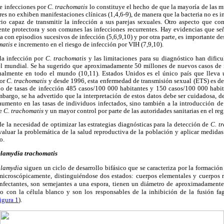
de infecciones por
C. trachomatis
lo constituye el hecho de que la mayoría de las 
es no exhiben manifestaciones clínicas (1,4,6-9), de manera que la bacteria no es i
rio capaz de transmitir la infección a sus parejas sexuales. Otro aspecto que com
nte protectora y son comunes las infecciones recurrentes. Hay evidencias que se
 con episodios sucesivos de infección (5,6,9,10) y por otra parte, es importante de
matis
e incremento en el riesgo de infección por VIH (7,9,10).
 la infección por
C. trachomatis
y las limitaciones para su diagnóstico han dific
el mundial. Se ha sugerido que aproximadamente 50 millones de nuevos casos de
almente en todo el mundo (10,11). Estados Unidos es el único país que lleva u
por
C. trachomatis
y desde 1996, esta enfermedad de transmisión sexual (ETS) es de 
io de tasas de infección 485 casos/100 000 habitantes y 150 casos/100 000 habi
mbargo, se ha advertido que la interpretación de estos datos debe ser cuidadosa, 
 aumento en las tasas de individuos infectados, sino también a la introducción d
de
C. trachomatis
y un mayor control por parte de las autoridades sanitarias en el reg
 de la necesidad de optimizar las estrategias diagnósticas para la detección de
C. t
valuar la problemática de la salud reproductiva de la población y aplicar medidas
o.
lamydia trachomatis
lamydia
siguen un ciclo de desarrollo bifásico que se caracteriza por la formación
icroscópicamente, distinguiéndose dos estados: cuerpos elementales y cuerpos r
infectantes, son semejantes a una espora, tienen un diámetro de aproximadament
to con la célula blanco y son los responsables de la inhibición de la fusión fa
igura 1
).