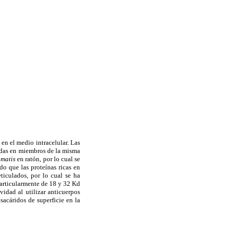
 en el medio intracelular. Las
adas en miembros de la misma
omatis
en ratón, por lo cual se
do que las proteínas ricas en
ticulados, por lo cual se ha
particularmente de 18 y 32 Kd
vidad al utilizar anticuerpos
acáridos de superficie en la