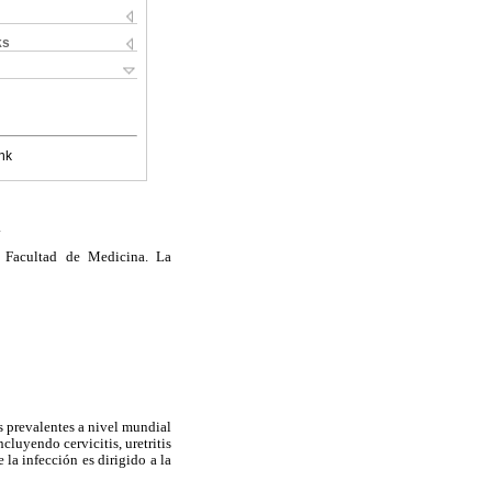
ks
nk
.
, Facultad de Medicina. La
s prevalentes a nivel mundial
cluyendo cervicitis, uretritis
la infección es dirigido a la