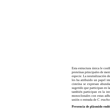
Esta estructura única le conf
proteínas principales de me
especie. La neutralización 
les ha atribuido un papel im
cisteína se expresan abunda
sugerido que participan en l
también participan en la int
monoclonales con estas adhe
unión o entrada de
C. trach
Presencia de plásmido end