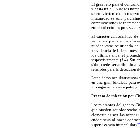
El gran reto para el control 
y hasta un 50 % de los hombr
se convierten en un reservo
inmunidad es solo parcialme
complicaciones se incrementa
entre infecciones por
tracho
El carácter asintomático de
verdadera prevalencia a niv
pueden estar ocurriendo anu
prevalencia de infecciones 
los últimos años, el promed
respectivamente (3,4). Sin e
sólo puede ser atribuido al
sensibles para la detección 
Estos datos son ilustrativos
en una gran fortaleza para e
propagación de este patógen
Proceso de infección por
Ch
Los miembros del género
Ch
que pueden ser observadas m
elementales son las formas 
endocitosis al hacer contac
supervivencia intracelular (
F