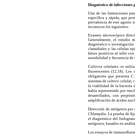
Diagnóstico de infecciones
Una de las limitaciones par
específica y rápida, que per
prevalencia de este agente i
reconocen los siguientes:
Examen microscópico directo
Generalmente, el estudio m
diagnóstico o investigación 
clamidiales y las células ep
falsos positivos al teñir co
sensibilidad y frecuencia de 
Cultivos celulares: es util
fluorescentes (12,18). Los 
obligatorio que presenta
C.
sistemas de cultivo celular,
la viabilidad de la bacteria
había representado por muc
desarrollados, con propósi
amplificación de ácidos nucl
Detección de antígenos por 
Chlamydia
. La prueba de fi
el diagnóstico del linfogra
antígenos, basados en anális
Los ensayos de inmunofluores