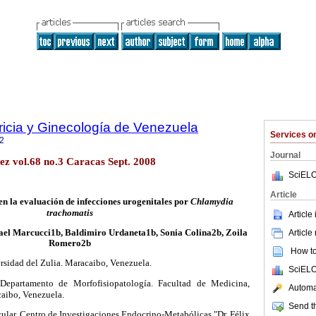
ricia y Ginecología de Venezuela
Services 
2
Journal
ez vol.68 no.3 Caracas Sept. 2008
SciELO
Article
n la evaluación de infecciones urogenitales por
Chlamydia
trachomatis
Article
Article
fael Marcucci1b, Baldimiro Urdaneta1b, Sonia Colina2b, Zoila
Romero2b
How to 
rsidad del Zulia. Maracaibo, Venezuela.
SciELO
 Departamento de Morfofisiopatología. Facultad de Medicina,
Automat
caibo, Venezuela.
Send th
ular. Centro de Investigaciones Endocrino-Metabólicas "Dr. Félix