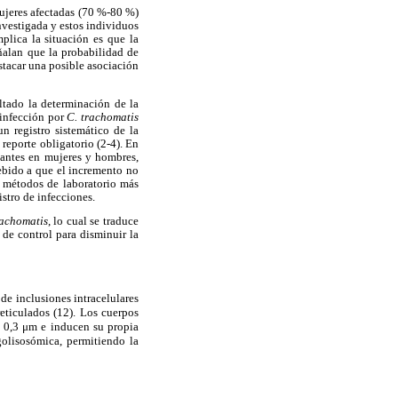
mujeres afectadas (70 %-80 %)
nvestigada y estos individuos
plica la situación es que la
ñalan que la probabilidad de
stacar una posible asociación
ultado la determinación de la
 infección por
C. trachomatis
n registro sistemático de la
reporte obligatorio (2-4). En
tantes en mujeres y hombres,
debido a que el incremento no
e métodos de laboratorio más
istro de infecciones.
rachomatis
, lo cual se traduce
 de control para disminuir la
 de inclusiones intracelulares
eticulados (12). Los cuerpos
e 0,3 μm e inducen su propia
golisosómica, permitiendo la