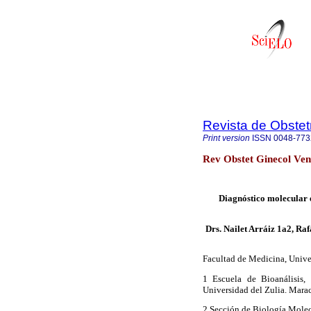
Revista de Obstet
Print version
ISSN
0048-773
Rev Obstet Ginecol Ven
Diagnóstico molecular e
Drs. Nailet Arráiz 1a2, Ra
Facultad de Medicina, Unive
1 Escuela de Bioanálisis,
Universidad del Zulia. Mara
2 Sección de Biología Molec