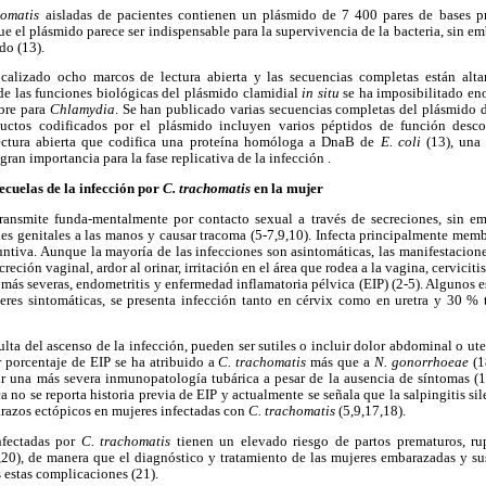
homatis
aisladas de pacientes contienen un plásmido de 7 400 pares de bases 
 el plásmido parece ser indispensable para la supervivencia de la bacteria, sin e
do (13).
calizado ocho marcos de lectura abierta y las secuencias completas están alta
s de las funciones biológicas del plásmido clamidial
in situ
se ha imposibilitado en
ibre para
Chlamydia
. Se han publicado varias secuencias completas del plásmido
uctos codificados por el plásmido incluyen varios péptidos de función desco
ectura abierta que codifica una proteína homóloga a DnaB de
E. coli
(13), una
gran importancia para la fase replicativa de la infección .
ecuelas de la infección por
C. trachomatis
en la mujer
transmite funda-mentalmente por contacto sexual a través de secreciones, sin em
nes genitales a las manos y causar tracoma (5-7,9,10). Infecta principalmente me
untiva. Aunque la mayoría de las infecciones son asintomáticas, las manifestaciones
eción vaginal, ardor al orinar, irritación en el área que rodea a la vagina, cervicitis
 más severas, endometritis y enfermedad inflamatoria pélvica (EIP) (2-5). Algunos 
res sintomáticas, se presenta infección tanto en cérvix como en uretra y 30 % t
ulta del ascenso de la infección, pueden ser sutiles o incluir dolor abdominal o u
porcentaje de EIP se ha atribuido a
C. trachomatis
más que a
N. gonorrhoeae
(1
r una más severa inmunopatología tubárica a pesar de la ausencia de síntomas (
 no se reporta historia previa de EIP y actualmente se señala que la salpingitis sil
arazos ectópicos en mujeres infectadas con
C. trachomatis
(5,9,17,18).
nfectadas por
C. trachomatis
tienen un elevado riesgo de partos prematuros, r
,20), de manera que el diagnóstico y tratamiento de las mujeres embarazadas y sus
s estas complicaciones (21).