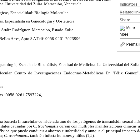
a. Universidad del Zulia. Maracaibo, Venezuela.
Indicators
Related lin
gicas, Especialidad: Biología Molecular.
Share
s. Especialista en Ginecología y Obstetricia
More
 Arráiz Rodríguez. Maracaibo, Estado Zulia.
More
 Bellas Artes, Apto 8 A Telf: 0058-0261-7923996.
Permali
atología, Escuela de Bioanálisis, Facultad de Medicina. La Universidad del Zulia
ecular. Centro de Investigaciones Endocrino-Metabólicas Dr. "Félix Gomez"
ra.
Fax: 0058-0261-7597224,
na bacteria intracelular considerada uno de los patógenos de transmisión sexual má
nitales causadas por
C. trachomatis
cursan con múltiples manifestaciones clínicas in
lvica que puede conducir a abortos e infertilidad y aunque el principal impacto de 
er,
C. trachomatis
también infecta hombres y niños (1,5).