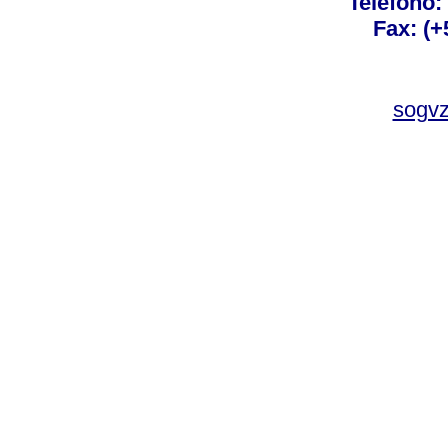
Teléfono:
Fax: (+
sogv