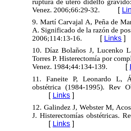
ruptura de útero didelfo grávido
Venez. 2006;66:29-32.
[
Li
9. Martí Carvajal A, Peña de M
A. Significado de la razón
de pos
2006;114:13-16.
[
Links
]
10. Díaz Bolaños J, Lucenko L,
Torres P. Histerectomía por comp
Venez. 1984;44:134-139.
[
11. Faneite P, Leonardo L, Á
obstétrica (1984-1995). Rev O
[
Links
]
12. Galindez J, Webster M, Aco
J. Histerectomías obstétricas. 
[
Links
]