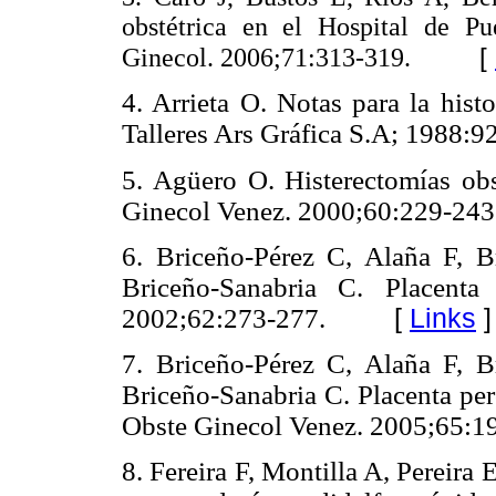
obstétrica en el Hospital de P
[
Ginecol. 2006;71:313-319.
4. Arrieta O. Notas para la hist
Talleres Ars Gráfica S.A;
1988:9
5. Agüero O. Histerectomías obs
Ginecol Venez. 2000;60:229-243
6. Briceño-Pérez C, Alaña F, B
Briceño-Sanabria C. Placenta
2002;62:273-277.
[
Links
]
7. Briceño-Pérez C, Alaña F, B
Briceño-Sanabria C. Placenta per
Obste Ginecol Venez. 2005;65:1
8. Fereira F, Montilla A, Pereira