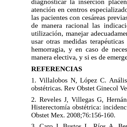
diagnosticar la inserción placen
atención en centros especializad
las pacientes con cesáreas previ
de manera racional las indicac
utilización, manejar adecuadamen
usar otras medidas terapéuticas 
hemorragia, y en caso de neces
manera electiva, y si es de emerg
REFERENCIAS
1. Villalobos N, López C. Anális
obstétricas. Rev Obstet Ginecol V
2. Reveles J, Villegas G, Herná
Histerectomía obstétrica: inciden
Obstet Mex. 2008;76:156-160.
3. Caro J, Bustos L, Ríos A, Be