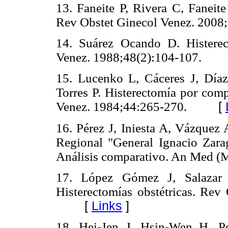
13. Faneite P, Rivera C, Faneite
Rev Obstet Ginecol Venez. 2008
14. Suárez Ocando D. Histerec
Venez. 1988;48(2):104-107.
15. Lucenko L, Cáceres J, Díaz
Torres P. Histerectomía por comp
Venez. 1984;44:265-270.
[
16. Pérez J, Iniesta A, Vázquez 
Regional "General Ignacio Zara
Análisis comparativo. An Med (
17. López Gómez J, Salazar
Histerectomías obstétricas. Rev
[
Links
]
18. Hei-Jen J, Hsin-Wen H, P