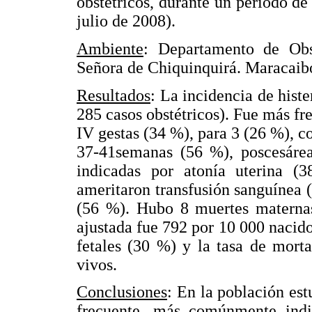
obstétricos, durante un período de
julio de 2008).
Ambiente
: Departamento de Obst
Señora de Chiquinquirá. Maracaib
Resultados
: La incidencia de hist
285 casos obstétricos). Fue más fr
IV gestas (34 %), para 3 (26 %), c
37-41semanas (56 %), poscesárea 
indicadas por atonía uterina 
ameritaron transfusión sanguínea 
(56 %). Hubo 8 muertes maternas
ajustada fue 792 por 10 000 nacid
fetales (30 %) y la tasa de mort
vivos.
Conclusiones
: En la población est
frecuente, más comúnmente indi