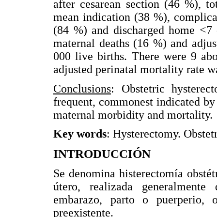
after cesarean section (46 %), t
mean indication (38 %), complica
(84 %) and discharged home <7 d
maternal deaths (16 %) and adjus
000 live births. There were 9 ab
adjusted perinatal mortality rate w
Conclusions
: Obstetric hysterec
frequent, commonest indicated by
maternal morbidity and mortality.
Key words
: Hysterectomy. Obstet
INTRODUCCIÓN
Se denomina histerectomía obstétr
útero, realizada generalmente
embarazo, parto o puerperio,
preexistente.