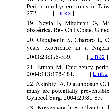
Peripartum hysterectomy in Taiw
272.
[
Links
]
19. Navia F, Mitelman G, Mar
obstétrica. Rev Chil Obstet Gin
20. Okogbenin S, Gharoro E, Ok
years experience in a Nigeri
2003;23:356-359.
[
Links
]
21. Erman M. Emergency peripa
2004;113:178-181.
[
Links
22. Akinbiyi A, Olatunbosun O. 
many are potentially preventable
Gynecol Surg. 2004;20:81-87.
23. Kovavisarach E. Obstetric 