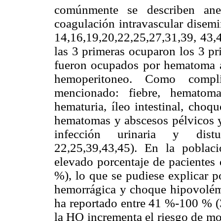
comúnmente se describen ane
coagulación intravascular disemi
14,16,19,20,22,25,27,31,39, 43,47
las 3 primeras ocuparon los 3 pr
fueron ocupados por hematoma a
hemoperitoneo. Como compl
mencionado:
fiebre, hematom
hematuria, íleo intestinal, cho
hematomas y abscesos pélvicos y 
infección
urinaria y distur
22,25,39,43,45). En la poblac
elevado porcentaje de pacientes 
%), lo que se pudiese explicar p
hemorrágica y choque hipovolémic
ha reportado entre 41 %-100 % (
la HO incrementa el riesgo de mo