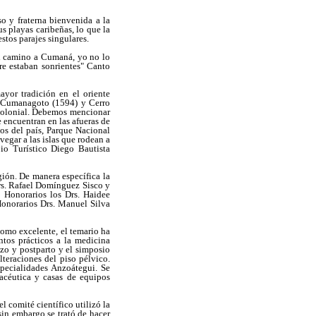
o y fraterna bienvenida a la
us playas caribeñas, lo que la
tos parajes singulares.
el camino a Cumaná, yo no lo
re estaban sonrientes" Canto
yor tradición en el oriente
e Cumanagoto (1594) y Cerro
colonial. Debemos mencionar
e encuentran en las afueras de
sos del país, Parque Nacional
egar a las islas que rodean a
io Turístico Diego Bautista
gión. De manera específica la
Drs. Rafael Domínguez Sisco y
 Honorarios los Drs. Haidee
Honorarios Drs. Manuel Silva
como excelente, el temario ha
tos prácticos a la medicina
azo y postparto y el simposio
lteraciones del piso pélvico.
pecialidades Anzoátegui. Se
acéutica y casas de equipos
l comité científico utilizó la
sin embargo se trató de hacer