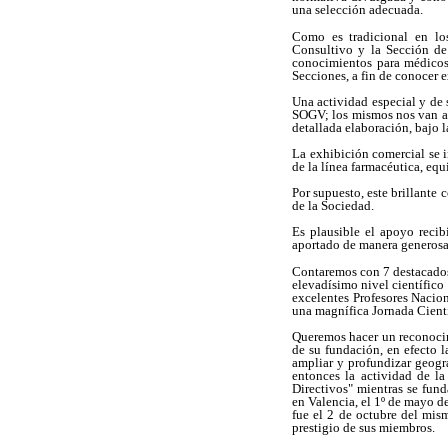
una selección adecuada.
Como es tradicional en lo
Consultivo y la Sección de
conocimientos para médicos 
Secciones, a fin de conocer e
Una actividad especial y de
SOGV; los mismos nos van a p
detallada elaboración, bajo l
La exhibición comercial se i
de la línea farmacéutica, eq
Por supuesto, este brillante
de la Sociedad.
Es plausible el apoyo recib
aportado de manera generosa 
Contaremos con 7 destacados
elevadísimo nivel científico
excelentes Profesores Nacion
una magnífica Jornada Cientí
Queremos hacer un reconocim
de su fundación, en efecto l
ampliar y profundizar geogr
entonces la actividad de la
Directivos" mientras se fun
en Valencia, el 1º de mayo de
fue el 2 de octubre del mis
prestigio de sus miembros.