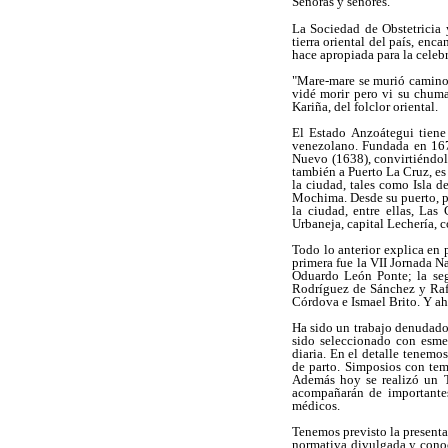
Señoras y señores.
La Sociedad de Obstetricia 
tierra oriental del país, enc
hace apropiada para la celeb
"Mare-mare se murió camino 
vidé morir pero vi su chuma
Kariña, del folclor oriental.
El Estado Anzoátegui tiene
venezolano. Fundada en 167
Nuevo (1638), convirtiéndo
también a Puerto La Cruz, es 
la ciudad, tales como Isla d
Mochima. Desde su puerto, pa
la ciudad, entre ellas, La
Urbaneja, capital Lechería, c
Todo lo anterior explica en 
primera fue la VII Jornada N
Oduardo León Ponte; la seg
Rodríguez de Sánchez y Rafa
Córdova e Ismael Brito. Y ah
Ha sido un trabajo denudado 
sido seleccionado con esme
diaria. En el detalle tenemo
de parto. Simposios con tema
Además hoy se realizó un T
acompañarán de importantes
médicos.
Tenemos previsto la presentac
normativa divulgada y conoci