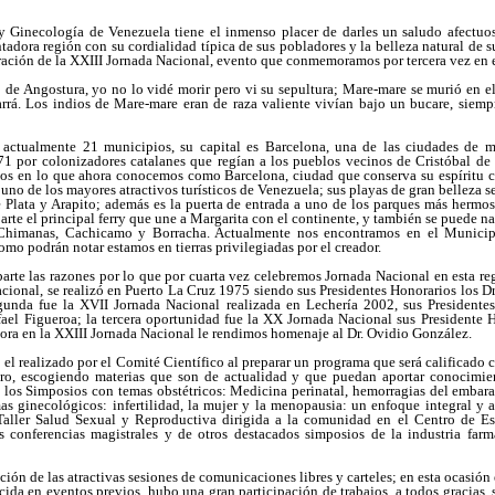
y Ginecología de Venezuela tiene el inmenso placer de darles un saludo afectuos
antadora región con su cordialidad típica de sus pobladores y la belleza natural de s
ración de la XXIII Jornada Nacional, evento que conmemoramos por tercera vez en es
de Angostura, yo no lo vidé morir pero vi su sepultura; Mare-mare se murió en 
rrá. Los indios de Mare-mare eran de raza valiente vivían bajo un bucare, siemp
 actualmente 21 municipios, su capital es Barcelona, una de las ciudades de ma
1 por colonizadores catalanes que regían a los pueblos vecinos de Cristóbal d
los en lo que ahora conocemos como Barcelona, ciudad que conserva su espíritu 
uno de los mayores atractivos turísticos de Venezuela; sus playas de gran belleza s
e Plata y Arapito; además es la puerta de entrada a uno de los parques más hermo
rte el principal ferry que une a Margarita con el continente, y también se puede nav
s Chimanas, Cachicamo y Borracha. Actualmente nos encontramos en el Municip
omo podrán notar estamos en tierras privilegiadas por el creador.
parte las razones por lo que por cuarta vez celebremos Jornada Nacional en esta re
acional, se realizó en Puerto La Cruz 1975 siendo sus Presidentes Honorarios los 
unda fue la XVII Jornada Nacional realizada en Lechería 2002, sus Presidentes
el Figueroa; la tercera oportunidad fue la XX Jornada Nacional sus Presidente 
ora en la XXIII Jornada Nacional le rendimos homenaje al Dr. Ovidio González.
el realizado por el Comité Científico al preparar un programa que será calificado 
ro, escogiendo materias que son de actualidad y que puedan aportar conocimien
s los Simposios con temas obstétricos: Medicina perinatal, hemorragias del embar
s ginecológicos: infertilidad, la mujer y la menopausia: un enfoque integral y a
aller Salud Sexual y Reproductiva dirigida a la comunidad en el Centro de Es
 conferencias magistrales y de otros destacados simposios de la industria farm
ión de las atractivas sesiones de comunicaciones libres y carteles; en esta ocasión e
da en eventos previos, hubo una gran participación de trabajos, a todos gracias, 