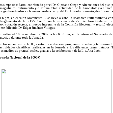
los simposios: Parto, coordinado por el Dr. Cipriano Grego y Alteraciones del piso 
magistrales: Sufrimiento y/o asfixia fetal: actualidad de la fisiopatología clínica
os genitourinarios en la menopausia a cargo del Dr. Antonio Lomanto, de Colombia
2 a 6 pm, en el salón Maremares B, se llevó a cabo la Asamblea Extraordinaria c
 Reglamento de la SOGV. Contó con la asistencia de 27 miembros titulares. En 
por votación secreta, al nuevo integrante de la Comisión Electoral, y resultó ele
nte fallecido Dr. Edgar Jiménez Villegas.
 realizó el 16 de octubre de 2009, a las 6:00 pm; en la misma el Secretario de
ontecido durante toda la Jornada.
e los miembros de la JD, asistieron a diversos programas de radio y televisión l
 actividades científicas realizadas en la Jornada y los diferentes temas tratados
los medios de prensa locales, gracias a la colaboración de la Lic. Ana León.
ornada Nacional de la SOGV.