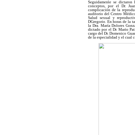
Seguidamente se dictaron l
conceptos, por el Dr. Ju
complicación de la reprodu
auditorio del Centro Médico
Salud sexual y reproducti
DGregorio. En horas de la ta
la Dra. María Dolores Gonzá
dictado por el Dr. Mario Pa
cargo del Dr. Domenico Guari
de la especialidad y el cual