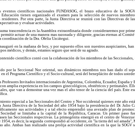
s eventos científicos nacionales FUNDASOG, el brazo educativo de la SOGV,
 Educación tienen organizado el examen para la selección de nuevos miembros 
residentes. Por otra parte, la Junta Directiva se reunirá con las Directivas de l
xpectativas y evaluar actividades.
 suma trascendencia es la Asamblea extraordinaria donde consideraremos por prime
ermitir actuar de una manera mas razonada y diligente, gracias eternas al Comité 
a coordinación de la Dra. Ofelia Uzcátegui.
nauguró en la mañana de hoy, y por supuesto ellos son nuestros auspiciantes, han
uipos médicos, y demás, estamos seguro que será de su agrado.
 contenido científico contó con la colaboración de los miembros de las Seccionale
ido por la Seccional Nor oriental, sus dinámicos miembros nos han dado el sop
en el Programa Científico y el Socio-cultural, será del beneplácito de todos ustede
 Profesores Invitados internacionales de Argentina, Colombia, Ecuador, España y 
 con amplia experiencia en los campos ginecológicos, obstétricos y perinatales. E
ales, que van a demostrar una vez mas el alto tenor de la ciencia del país. Este es
fica.
iento especial a las Seccionales del Centro y Nor occidental quienes este año est
a Junta Directiva de la Sociedad del año 1954 bajo la presidencia del Dr. Julio C
áficamente sus actividades y a tal efecto emprendió una avezado plan de promoci
 Sociedad se limitaba a la capital de la República, Caracas. Un primer paso fu
dasen las Seccionales respectivas. La primogénita emergió en el centro de Venezue
 1954, es decir, la segunda correspondió al occidente, en "la tierra del sol amada",
mo año. Ambas han realizado una prolija actividad científica en la que la SOGV