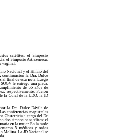
ios satélites: el Simposio
ia, el Simposio Astrazeneca:
o vaginal.
imno Nacional y el Himno del
A continuación la Dra. Dulce
 al final de esta nota. Luego
la SOGV le entrego una placa.
 cumplimiento de 55 años de
ez, respectivamente. Fueron
de la Coral de la UDO, la JD
por la Dra. Dulce Dávila de
Las conferencias magistrales
 Obstetricia a cargo del Dr.
o dos simposios satélites: el
aria en la mujer. En la tarde
sentaron 5 médicos y todos
do Molina. La JD Nacional se
ada.