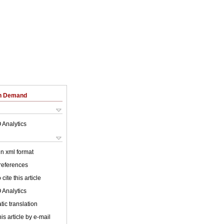
on Demand
 Analytics
 in xml format
 references
cite this article
 Analytics
ic translation
is article by e-mail