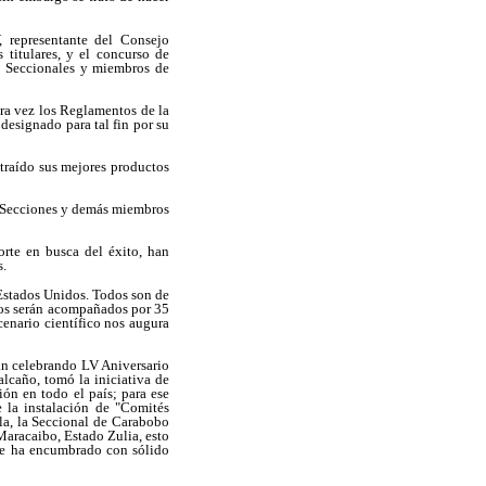
 representante del Consejo
titulares, y el concurso de
as Seccionales y miembros de
ra vez los Reglamentos de la
designado para tal fin por su
 traído sus mejores productos
s, Secciones y demás miembros
orte en busca del éxito, han
s.
Estados Unidos. Todos son de
llos serán acompañados por 35
cenario científico nos augura
án celebrando LV Aniversario
alcaño, tomó la iniciativa de
ón en todo el país; para ese
e la instalación de "Comités
la, la Seccional de Carabobo
 Maracaibo, Estado Zulia, esto
 se ha encumbrado con sólido