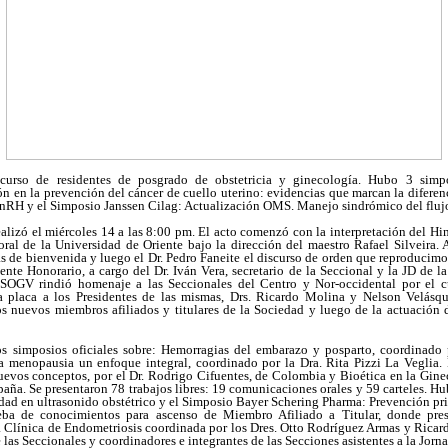
rso de residentes de posgrado de obstetricia y ginecología. Hubo 3 simpos
 en la prevención del cáncer de cuello uterino: evidencias que marcan la diferenc
GnRH y el Simposio Janssen Cilag: Actualización OMS. Manejo sindrómico del fluj
ealizó el miércoles 14 a las 8:00 pm. El acto comenzó con la interpretación del H
ral de la Universidad de Oriente bajo la dirección del maestro Rafael Silveira. 
s de bienvenida y luego el Dr. Pedro Faneite el discurso de orden que reproducimos
ente Honorario, a cargo del Dr. Iván Vera, secretario de la Seccional y la JD de 
 SOGV rindió homenaje a las Seccionales del Centro y Nor-occidental por el
a placa a los Presidentes de las mismas, Drs. Ricardo Molina y Nelson Velásqu
os nuevos miembros afiliados y titulares de la Sociedad y luego de la actuación 
os simposios oficiales sobre: Hemorragias del embarazo y posparto, coordinado 
a menopausia un enfoque integral, coordinado por la Dra. Rita Pizzi La Veglia. 
vos conceptos, por el Dr. Rodrigo Cifuentes, de Colombia y Bioética en la Gineco
paña. Se presentaron 78 trabajos libres: 19 comunicaciones orales y 59 carteles. Hub
dad en ultrasonido obstétrico y el Simposio Bayer Schering Pharma: Prevención prim
a de conocimientos para ascenso de Miembro Afiliado a Titular, donde pre
la Clínica de Endometriosis coordinada por los Dres. Otto Rodríguez Armas y Ricar
 las Seccionales y coordinadores e integrantes de las Secciones asistentes a la Jorn