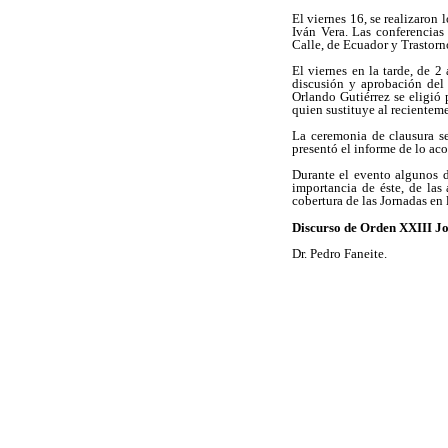
El viernes 16, se realizaron 
Iván Vera. Las conferencias 
Calle, de Ecuador y Trastorn
El viernes en la tarde, de 
discusión y aprobación del
Orlando Gutiérrez se eligió 
quien sustituye al recienteme
La ceremonia de clausura se
presentó el informe de lo ac
Durante el evento algunos d
importancia de éste, de las
cobertura de las Jornadas en 
Discurso de Orden XXIII J
Dr. Pedro Faneite.