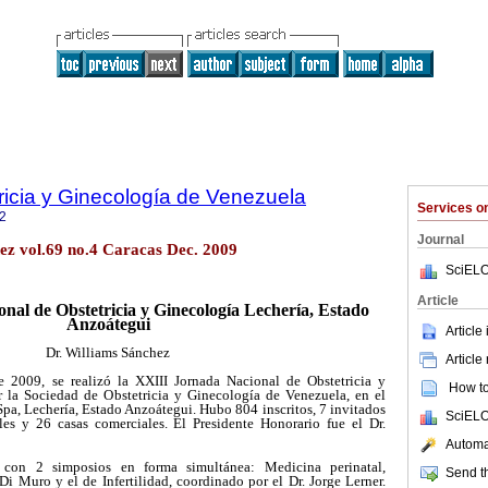
ricia y Ginecología de Venezuela
Services 
2
Journal
ez vol.69 no.4 Caracas Dec. 2009
SciELO
Article
nal de Obstetricia y Ginecología Lechería, Estado
Anzoátegui
Article
Dr. Williams Sánchez
Article
 2009, se realizó la XXIII Jornada Nacional de Obstetricia y
How to 
r la Sociedad de Obstetricia y Ginecología de Venezuela, en el
a, Lechería, Estado Anzoátegui. Hubo 804 inscritos, 7 invitados
SciELO
les y 26 casas comerciales. El Presidente Honorario fue el Dr.
Automat
con 2 simposios en forma simultánea: Medicina perinatal,
Send th
Di Muro y el de Infertilidad, coordinado por el Dr. Jorge Lerner.