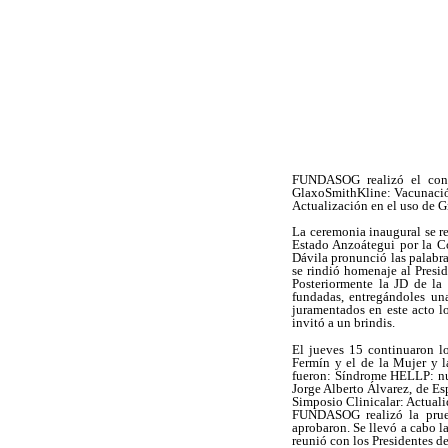
FUNDASOG realizó el concu
GlaxoSmithKline: Vacunación
Actualización en el uso de 
La ceremonia inaugural se r
Estado Anzoátegui por la Co
Dávila pronunció las palabra
se rindió homenaje al Presid
Posteriormente la JD de la
fundadas, entregándoles un
juramentados en este acto l
invitó a un brindis.
El jueves 15 continuaron l
Fermín y el de la Mujer y l
fueron: Síndrome HELLP: nue
Jorge Alberto Álvarez, de Es
Simposio Clinicalar: Actuali
FUNDASOG realizó la prueb
aprobaron. Se llevó a cabo 
reunió con los Presidentes de