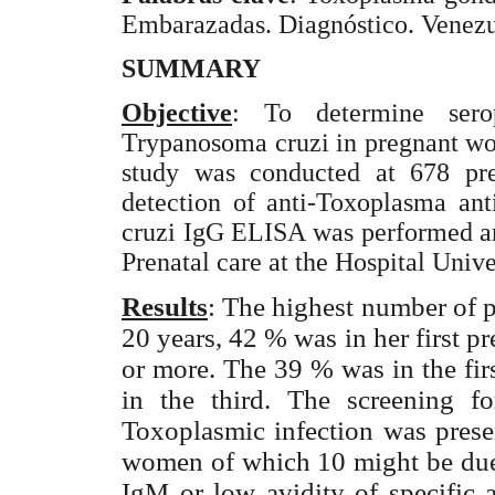
Embarazadas. Diagnóstico. Venezu
SUMMARY
Objective
: To determine sero
Trypanosoma cruzi in pregnant 
study was conducted at 678 p
detection of anti-Toxoplasma ant
cruzi IgG ELISA was performed an
Prenatal care at the Hospital Unive
Results
: The highest number of p
20 years, 42 % was in her first 
or more. The 39 % was in the fir
in the third. The screening f
Toxoplasmic infection was pres
women of which 10 might be due t
IgM or low avidity of specific a