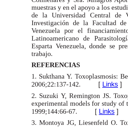
muestras y en el apoyo a los estud
de la Universidad Central de
Investigación de la Facultad d
Venezuela por el financiamient
Latinoamericano de Parasitolog
Esparta Venezuela, donde se pres
trabajo.
REFERENCIAS
1. Sukthana Y. Toxoplasmosis: Be
[
Links
]
2006;22:137-142.
2. Suzuki Y, Remington JS. Toxop
experimental models for study of 
[
Links
]
1999;144:66-67.
3. Montoya JG, Liesenfeld O. To