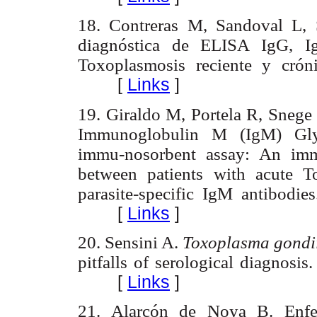
18. Contreras M, Sandoval L, 
diagnóstica de ELISA IgG, 
Toxoplasmosis reciente y cróni
[
Links
]
19. Giraldo M, Portela R, Snege
Immunoglobulin M (IgM) Glyc
immu-nosorbent assay: An imm
between patients with acute T
parasite-specific IgM antibodie
[
Links
]
20. Sensini A.
Toxoplasma gondi
pitfalls of serological diagnosi
[
Links
]
21. Alarcón de Noya B. Enfe