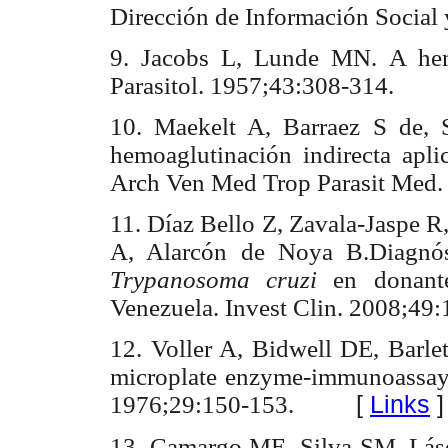
Dirección de Información Social 
9. Jacobs L, Lunde MN. A hemo
Parasitol. 1957;43:308-314.
10. Maekelt A, Barraez S de, 
hemoaglutinación indirecta apli
Arch Ven Med Trop Parasit Med.
11. Díaz Bello Z, Zavala-Jaspe R
A, Alarcón de Noya B.Diagnóst
Trypanosoma cruzi
en donant
Venezuela. Invest Clin. 2008;49
12. Voller A, Bidwell DE, Barle
microplate enzyme-immunoassa
1976;29:150-153.
[
Links
]
13. Camargo ME, Silva SM, Lás