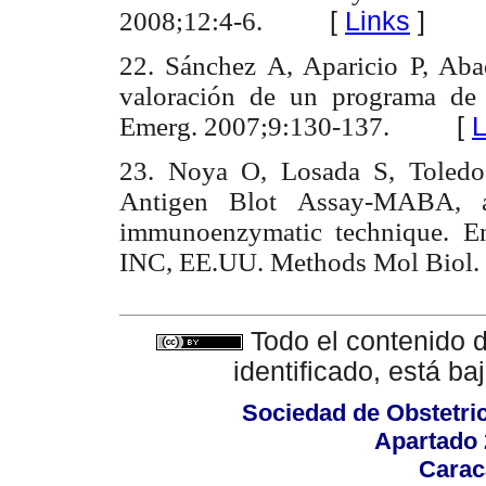
2008;12:4-6.
[
Links
]
22. Sánchez A, Aparicio P, Ab
valoración de un programa de 
Emerg. 2007;9:130-137.
[
L
23. Noya O, Losada S, Toledo
Antigen Blot Assay-MABA, a 
immunoenzymatic technique. E
INC, EE.UU. Methods Mol Biol.
Todo el contenido d
identificado, está b
Sociedad de Obstetric
Apartado 
Carac