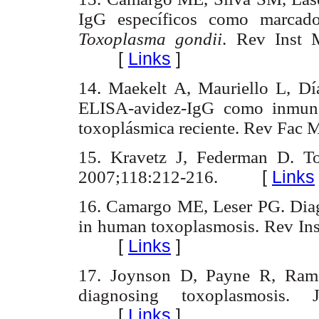
IgG específicos como marcado
Toxoplasma gondii
. Rev Inst 
[
Links
]
14. Maekelt A, Mauriello L, Dí
ELISA-avidez-IgG como inmunod
toxoplásmica reciente. Rev Fac
15. Kravetz J, Federman D. T
2007;118:212-216.
[
Links
16. Camargo ME, Leser PG. Diagn
in human toxoplasmosis. Rev In
[
Links
]
17. Joynson D, Payne R, Ramal
diagnosing toxoplasmosis. 
[
Links
]