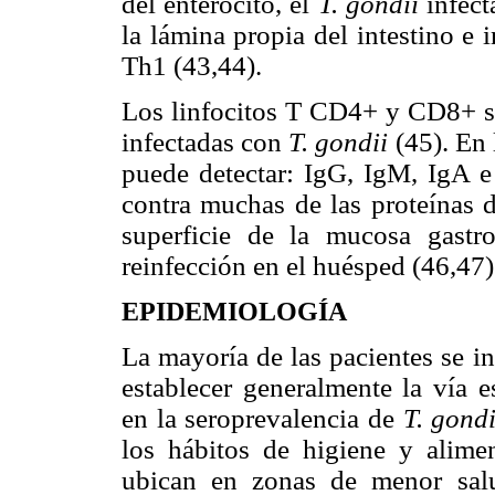
del enterocito, el
T. gondii
infect
la lámina propia del intestino e 
Th1 (43,44).
Los linfocitos T CD4+ y CD8+ sen
infectadas con
T. gondii
(45). En 
puede detectar: IgG, IgM, IgA e
contra muchas de las proteínas 
superficie de la mucosa gastro
reinfección en el huésped (46,47)
EPIDEMIOLOGÍA
La mayoría de las pacientes se i
establecer generalmente la vía e
en la seroprevalencia de
T. gond
los hábitos de higiene y alimen
ubican en zonas de menor sal