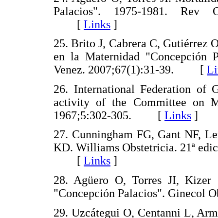
Palacios". 1975-1981. Rev O
[
Links
]
25. Brito J, Cabrera C, Gutiérrez 
en la Maternidad "Concepción P
Venez. 2007;67(1):31-39. [
Li
26. International Federation of 
activity of the Committee on Ma
1967;5:302-305. [
Links
]
27. Cunningham FG, Gant NF, Lev
KD. Williams Obstetricia. 21ª edi
[
Links
]
28. Agüero O, Torres JI, Kizer
"Concepción Palacios". Ginecol
29. Uzcátegui O, Centanni L, Arm