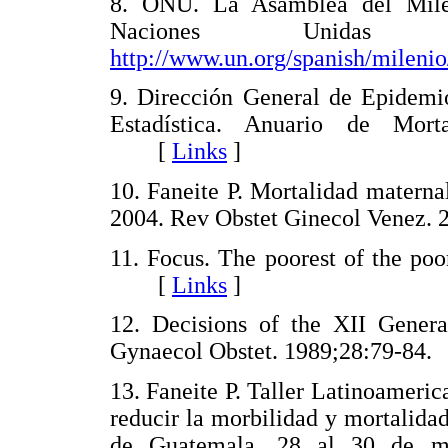
8. ONU. La Asamblea del Mile
Naciones Unidas 
http://www.un.org/spanish/milenio
9. Dirección General de Epidemio
Estadística. Anuario de Mort
[
Links
]
10. Faneite P. Mortalidad materna
2004. Rev Obstet Ginecol Venez. 
11. Focus. The poorest of the poo
[
Links
]
12. Decisions of the XII Gene
Gynaecol Obstet. 1989;28:79-84.
13. Faneite P. Taller Latinoamerica
reducir la morbilidad y mortalid
de Guatemala, 28 al 30 de ma