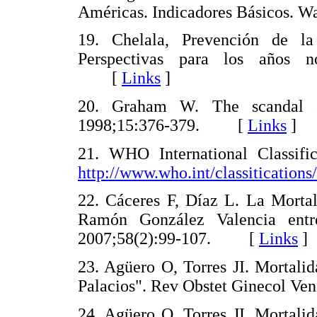
Américas. Indicadores Básicos. W
19. Chelala, Prevención de l
Perspectivas para los años n
[
Links
]
20. Graham W. The scandal o
1998;15:376-379.
[
Links
]
21. WHO International Classific
http://www.who.int/classitications/
22. Cáceres F, Díaz L. La Mortal
Ramón González Valencia entr
2007;58(2):99-107. [
Links
]
23. Agüero O, Torres JI. Mortali
Palacios". Rev Obstet Ginecol 
24. Agüero O, Torres JI. Mortali