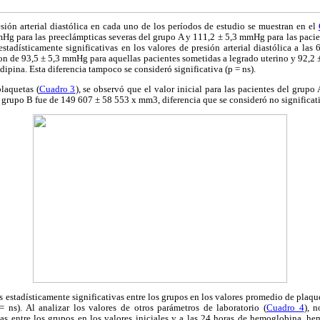
sión arterial diastólica en cada uno de los períodos de estudio se muestran en el
mHg para las preeclámpticas severas del grupo A y 111,2 ± 5,3 mmHg para las pacie
estadísticamente significativas en los valores de presión arterial diastólica a las 
on de 93,5 ± 5,3 mmHg para aquellas pacientes sometidas a legrado uterino y 92,2
dipina. Esta diferencia tampoco se consideró significativa (p = ns).
laquetas (
Cuadro 3
), se observó que el valor inicial para las pacientes del grup
 grupo B fue de 149 607 ± 58 553 x mm3, diferencia que se consideró no significati
 estadísticamente significativas entre los grupos en los valores promedio de plaque
= ns). Al analizar los valores de otros parámetros de laboratorio (
Cuadro 4
), n
vas entre los grupos en los valores iniciales y a las 24 horas de hemoglobina, hema