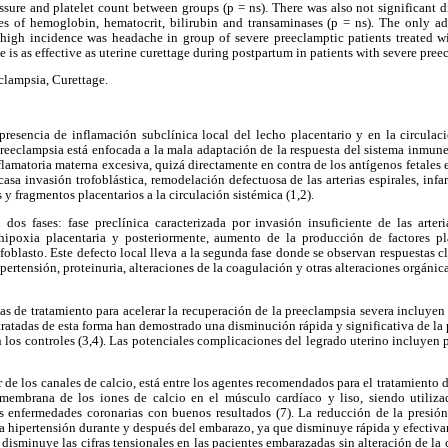
essure and platelet count between groups (p = ns). There was also not significant 
ues of hemoglobin, hematocrit, bilirubin and transaminases (p = ns). The only adv
a high incidence was headache in group of severe preeclamptic patients treated wi
e is as effective as uterine curettage during postpartum in patients with severe pree
eclampsia, Curettage.
presencia de inflamación subclínica local del lecho placentario y en la circulaci
 preeclampsia está enfocada a la mala adaptación de la respuesta del sistema inmune 
flamatoria materna excesiva, quizá directamente en contra de los antígenos fetales
asa invasión trofoblástica, remodelación defectuosa de las arterias espirales, infar
 y fragmentos placentarios a la circulación sistémica (1,2).
dos fases: fase preclínica caracterizada por invasión insuficiente de las arteri
 hipoxia placentaria y posteriormente, aumento de la producción de factores pl
ofoblasto. Este defecto local lleva a la segunda fase donde se observan respuestas c
ipertensión, proteinuria, alteraciones de la coagulación y otras alteraciones orgánic
as de tratamiento para acelerar la recuperación de la preeclampsia severa incluyen
 tratadas de esta forma han demostrado una disminución rápida y significativa de la
 los controles (3,4). Las potenciales complicaciones del legrado uterino incluyen p
 de los canales de calcio, está entre los agentes recomendados para el tratamiento 
smembrana de los iones de calcio en el músculo cardíaco y liso, siendo utiliza
as enfermedades coronarias con buenos resultados (7). La reducción de la presión
la hipertensión durante y después del embarazo, ya que disminuye rápida y efectivam
disminuye las cifras tensionales en las pacientes embarazadas sin alteración de la c