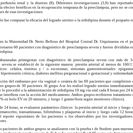
perfusión renal y la diuresis (8). Diferentes investigaciones (3,9) han reportad
a efectos benéficos en la recuperación temprana de la preeclampsia, pero no se co
es de esas investigaciones.
ón fue comparar la eficacia del legrado uterino o la nifedipina durante el posparto
en la Maternidad Dr. Nerio Belloso del Hospital Central Dr. Urquinaona en el
ionaron 60 pacientes con diagnóstico de preeclampsia severa y fueron divididas en
fedipina.
mbarazadas primigestas con diagnóstico de preeclampsia severa con más de 3
 severa se estableció de la siguiente manera: presión arterial al menos de 160
cos: cefalea, tinnitus y / o escotomas; síntomas gastrointestinales: epigastr
 hipertensión crónica, diabetes mellitus pregestacional o gestacional y enfermedade
pción del embarazo por vía vaginal o cesárea de las 60 pacientes que cumplieron c
dos grupos de 30 pacientes. Al grupo A se les realizó legrado uterino inmediatament
e le procedió a la administración de nifedipina 10 mg vía oral cada 8 horas por 24 h
 interfiera con la acción del medicamento. Ambos grupos recibieron tratamiento 
0 % en bolo EV en 20 minutos, y luego 1 gramo/hora según monitoreo clínico).
e 24 horas, se evaluaron parámetros clínicos: la presión arterial al inicio y luego
matocrito, transaminasas, bilirrubina y plaquetas al inicio y luego cada 12 hora
l reporte espontáneo de los pacientes o los observables por los investigadores
ores.
as pacientes de ambos grupos se analizaron con la prueba t de Student para muestra