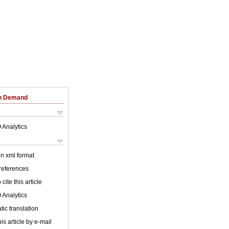
on Demand
 Analytics
 in xml format
 references
cite this article
 Analytics
ic translation
is article by e-mail