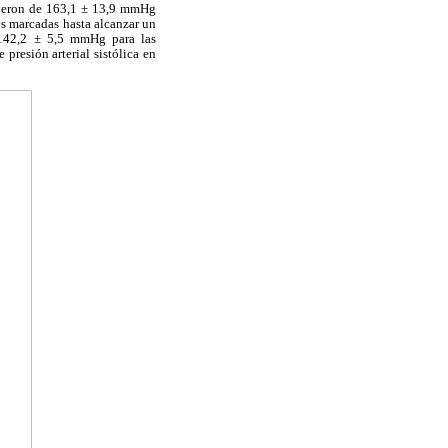
s fueron de 163,1 ± 13,9 mmHg
es marcadas hasta alcanzar un
 142,2 ± 5,5 mmHg para las
presión arterial sistólica en