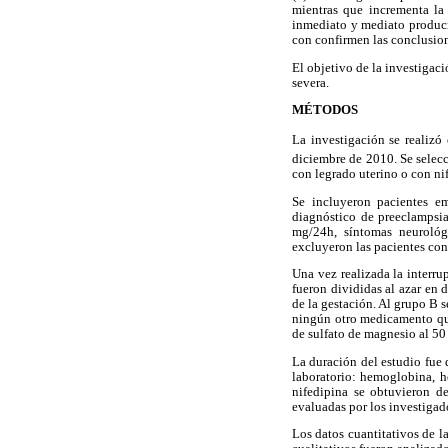
mientras que incrementa la 
inmediato y mediato producí
con confirmen las conclusion
El objetivo de la investigaci
severa.
MÉTODOS
La investigación se realizó 
diciembre de 2010. Se selecc
con legrado uterino o con ni
Se incluyeron pacientes e
diagnóstico de preeclampsia
mg/24h, síntomas neurológi
excluyeron las pacientes con
Una vez realizada la interru
fueron divididas al azar en 
de la gestación. Al grupo B s
ningún otro medicamento que
de sulfato de magnesio al 5
La duración del estudio fue d
laboratorio: hemoglobina, he
nifedipina se obtuvieron de
evaluadas por los investigad
Los datos cuantitativos de l