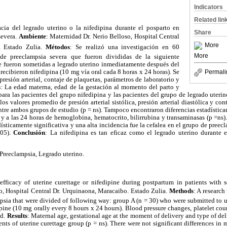
Indicators
Related lin
acia del legrado uterino o la nifedipina durante el posparto en
Share
severa.
Ambiente
: Maternidad Dr. Nerio Belloso, Hospital Central
More
o. Estado Zulia.
Métodos
: Se realizó una investigación en 60
More
de preeclampsia severa que fueron divididas de la siguiente
e fueron sometidas a legrado uterino inmediatamente después del
recibieron nifedipina (10 mg vía oral cada 8 horas x 24 horas). Se
Permali
resión arterial, contaje de plaquetas, parámetros de laboratorio y
s
: La edad materna, edad de la gestación al momento del parto y
 para las pacientes del grupo nifedipina y las pacientes del grupo de legrado uterin
 los valores promedio de presión arterial sistólica, presión arterial diastólica y c
ntre ambos grupos de estudio (p = ns). Tampoco encontraron diferencias estadísticam
l y a las 24 horas de hemoglobina, hematocrito, bilirrubina y transaminasas (p =ns)
ísticamente significativa y una alta incidencia fue la cefalea en el grupo de preec
,05).
Conclusión
: La nifedipina es tan eficaz como el legrado uterino durante 
 Preeclampsia, Legrado uterino.
efficacy of uterine curettage or nifedipine during postpartum in patients with 
o, Hospital Central Dr. Urquinaona, Maracaibo. Estado Zulia.
Methods
: A research
psia that were divided of following way: group A (n = 30) who were submitted to 
pine (10 mg orally every 8 hours x 24 hours). Blood pressure changes, platelet cou
ed.
Results
: Maternal age, gestational age at the moment of delivery and type of del
ents of uterine curettage group (p = ns). There were not significant differences in 