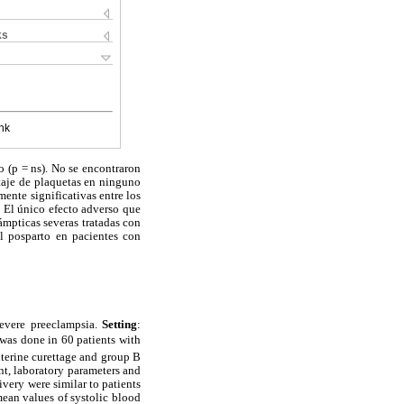
ks
nk
o (p = ns). No se encontraron
ontaje de plaquetas en ninguno
ente significativas entre los
. El único efecto adverso que
lámpticas severas tratadas con
el posparto en pacientes con
severe preeclampsia.
Setting
:
 was done in 60 patients with
uterine curettage and group B
nt, laboratory parameters and
ivery were similar to patients
mean values of systolic blood