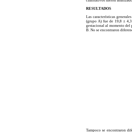
cualitativos fueron analizad
RESULTADOS
Las características generale
(grupo A) fue de 19,8 ± 4,3
gestacional al momento del p
B. No se encontraron diferenc
Tampoco se encontraron dife