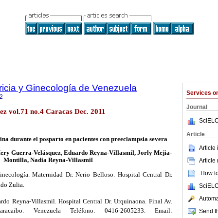
ricia y Ginecología de Venezuela
Services 
2
Journal
ez vol.71 no.4 Caracas Dec. 2011
SciELO
Article
ina durante el posparto en pacientes con preeclampsia severa
Article
Mery Guerra-Velásquez, Eduardo Reyna-Villasmil, Jorly Mejia-
Montilla, Nadia Reyna-Villasmil
Article
How to 
necología. Maternidad Dr. Nerio Belloso. Hospital Central Dr.
do Zulia.
SciELO
Automat
do Reyna-Villasmil. Hospital Central Dr. Urquinaona. Final Av.
acaibo. Venezuela Teléfono: 0416-2605233. Email:
Send th