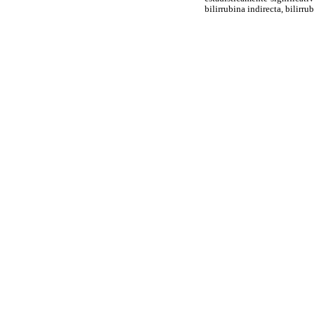
bilirrubina indirecta, bilirru