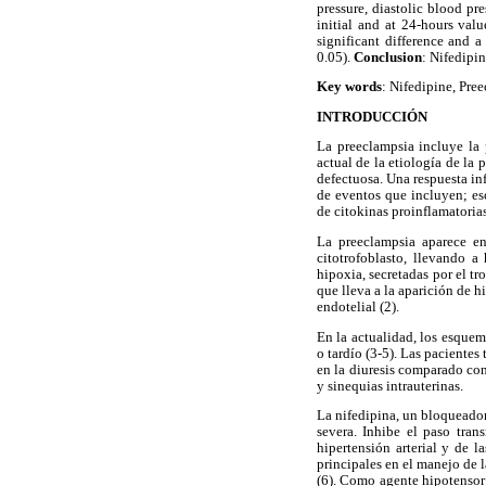
pressure, diastolic blood pr
initial and at 24-hours val
significant difference and 
0.05).
Conclusion
: Nifedipin
Key words
: Nifedipine, Pre
INTRODUCCIÓN
La preeclampsia incluye la 
actual de la etiología de la
defectuosa. Una respuesta in
de eventos que incluyen; esc
de citokinas proinflamatorias
La preeclampsia aparece en 
citotrofoblasto, llevando a
hipoxia, secretadas por el tr
que lleva a la aparición de h
endotelial (2).
En la actualidad, los esquem
o tardío (3-5). Las pacientes
en la diuresis comparado con
y sinequias intrauterinas.
La nifedipina, un bloqueador
severa. Inhibe el paso tran
hipertensión arterial y de l
principales en el manejo de 
(6). Como agente hipotensor 