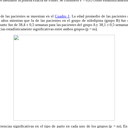
os mediante la prueba exacta de Fisher. Se consideró P < 0,05 como estadísticamente
s de las pacientes se muestran en el
Cuadro 1
. La edad promedio de las pacientes 
 años mientras que la de las pacientes en el grupo de nifedipina (grupo B) fue
arto fue de 38,4 ± 0,5 semanas para las pacientes del grupo A y 38,1 ± 0,5 semanas
ias estadísticamente significativas entre ambos grupos (p = ns).
rencias significativas en el tipo de parto en cada uno de los grupos (p = ns). E