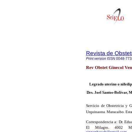
Revista de Obstet
Print version
ISSN
0048-773
Rev Obstet Ginecol Ven
Legrado uterino o nifedip
Drs. Joel Santos-Bolívar, 
Servicio de Obstetricia y Gi
Urquinaona. Maracaibo. Esta
Correspondencia a: Dr. Eduar
El Milagro. 4002 Mar
sippenbauch@gmail.com
.