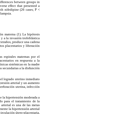
differences between groups in
erse effect that presented a
th nifedipine (26 cases; P <
clampsia.
ón materna (1). La hipótesis
y a la invasión trofoblástica
 extraños, produce una cadena
tos placentarios y liberación
as espirales maternas por el
acentarios en respuesta a la
línicas sistémicas en la madre
as secundarias a la disfunción
 el legrado uterino inmediato
 presión arterial y un aumento
erforación uterina, infección
de la hipertensión moderada a
do para el tratamiento de la
 arterial es una de las metas
ente la hipertensión arterial
irculación útero-placentaria,