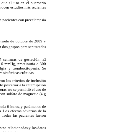
o que el uso en el puerperio
nocen estudios más recientes
 en pacientes con preeclampsia
 período de octubre de 2009 y
 dos grupos para ser tratadas
4 semanas de gestación. El
/110 mmHg, proteinuria ≥ 300
algia y trombocitopenia. Se
s sistémicas crónicas.
on los criterios de inclusión
e posterior a la interrupción
oras, no se permitió el uso de
con sulfato de magnesio (4 g
 cada 6 horas, y parámetros de
s. Los efectos adversos de la
. Todas las pacientes fueron
s no relacionadas y los datos