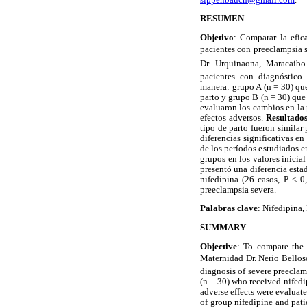
RESUMEN
Objetivo
: Comparar la efic
pacientes con preeclampsia 
Dr. Urquinaona, Maracaib
pacientes con diagnóstico 
manera: grupo A (n = 30) qu
parto y grupo B (n = 30) que 
evaluaron los cambios en la p
efectos adversos.
Resultado
tipo de parto fueron similar
diferencias significativas en
de los períodos estudiados e
grupos en los valores inicia
presentó una diferencia estad
nifedipina (26 casos, P < 0
preeclampsia severa.
Palabras clave
: Nifedipina,
SUMMARY
Objective
: To compare the 
Maternidad Dr. Nerio Bellos
diagnosis of severe preeclam
(n = 30) who received nifedi
adverse effects were evaluat
of group nifedipine and pati