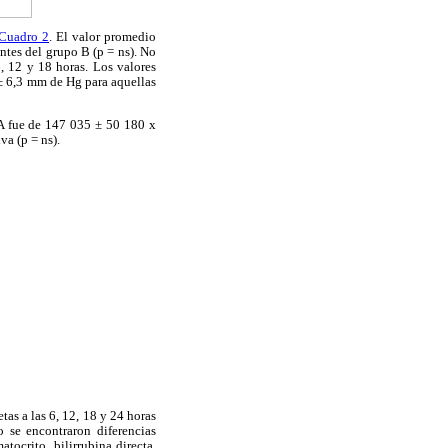
Cuadro 2
. El valor promedio
ntes del grupo B (p = ns). No
6, 12 y 18 horas. Los valores
 ± 6,3 mm de Hg para aquellas
o A fue de 147 035 ± 50 180 x
va (p = ns).
tas a las 6, 12, 18 y 24 horas
o se encontraron diferencias
tocrito, bilirrubina directa,