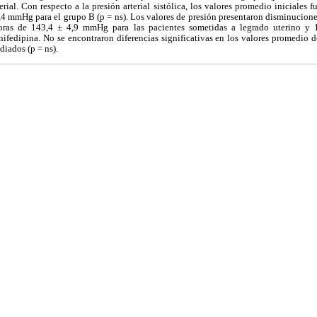
terial. Con respecto a la presión arterial sistólica, los valores promedio iniciale
,4 mmHg para el grupo B (p = ns). Los valores de presión presentaron disminucion
oras de 143,4 ± 4,9 mmHg para las pacientes sometidas a legrado uterino y
nifedipina. No se encontraron diferencias significativas en los valores promedio de 
diados (p = ns).