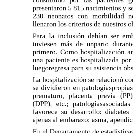
constituido por las pacientes g
presentaron 5 815 nacimientos y s
230 neonatos con morbilidad ne
llenaron los criterios de nuestros o
Para la inclusión debían ser e
tuviesen más de unparto durant
primero. Como hospitalización an
una paciente es hospitalizada por 
luegoregresa para su asistencia obst
La hospitalización se relacionó co
se dividieron en patologíaspropi
prematuro, placenta previa (PP)
(DPP), etc.; patologíasasociada
favorece su desarrollo: diabetes 
ajenas al embarazo: asma, apendicit
En el Departamento de estadísticas