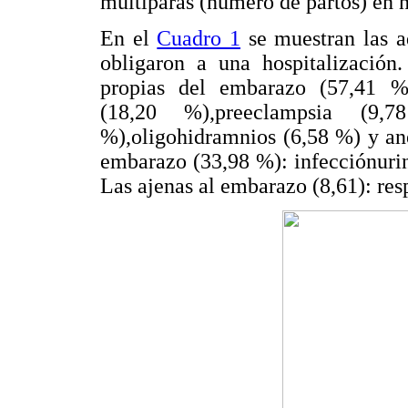
multíparas (número de partos) en 
En el
Cuadro 1
se muestran las a
obligaron a una hospitalización.
propias del embarazo (57,41 %
(18,20 %),preeclampsia (9,7
%),oligohidramnios (6,58 %) y an
embarazo (33,98 %): infecciónurin
Las ajenas al embarazo (8,61): resp