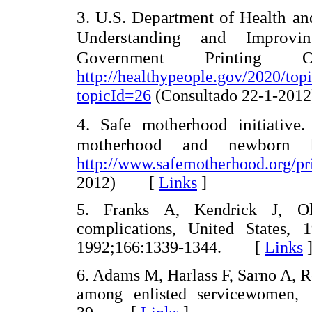
3. U.S. Department of Health a
Understanding and Improvi
Government Printing O
http://healthypeople.gov/2020/topi
topicId=26
(Consultado 22-1-2
4. Safe motherhood initiative
motherhood and newborn 
http://www.safemotherhood.org/pri
2012) [
Links
]
5. Franks A, Kendrick J, Ols
complications, United States
1992;166:1339-1344. [
Links
6. Adams M, Harlass F, Sarno A, Re
among enlisted servicewomen, 