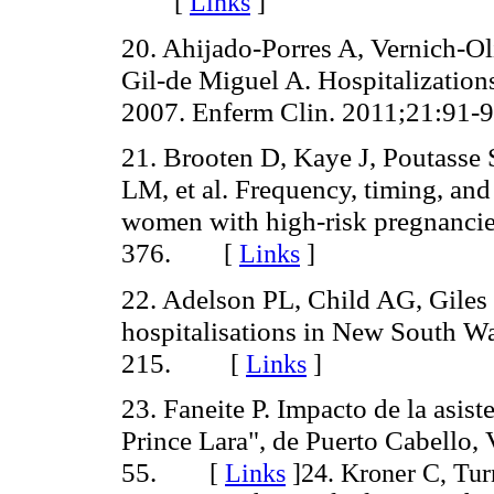
[
Links
]
20. Ahijado-Porres A, Vernich-Ol
Gil-de Miguel A. Hospitalization
2007. Enferm Clin. 2011;21:91-
21. Brooten D, Kaye J, Poutass
LM, et al. Frequency, timing, and
women with high-risk pregnancies
376.
[
Links
]
22. Adelson PL, Child AG, Gile
hospitalisations in New South W
215.
[
Links
]
23. Faneite P. Impacto de la asist
Prince Lara", de Puerto Cabello,
55.
[
Links
]
24. Kroner C, Tur