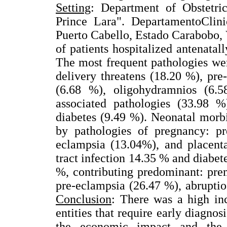
Setting
: Department of Obstetri
Prince Lara". DepartamentoClini
Puerto Cabello, Estado Carabobo,
of patients hospitalized antenatall
The most frequent pathologies we
delivery threatens (18.20 %), pr
(6.68 %), oligohydramnios (6.
associated pathologies (33.98 %
diabetes (9.49 %). Neonatal morb
by pathologies of pregnancy: pr
eclampsia (13.04%), and placenta
tract infection 14.35 % and diabet
%, contributing predominant: pre
pre-eclampsia (26.47 %), abruptio
Conclusion
: There was a high in
entities that require early diagno
the economic impact and the se