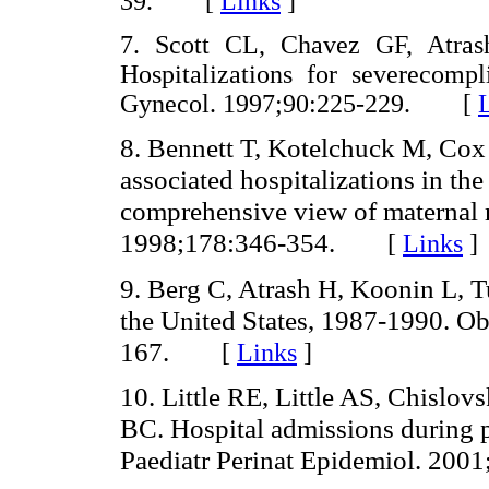
39. [
Links
]
7. Scott CL, Chavez GF, Atra
Hospitalizations for severecompl
Gynecol. 1997;90:225-229. [
8. Bennett T, Kotelchuck M, Cox
associated hospitalizations in th
comprehensive view of maternal 
1998;178:346-354.
[
Links
]
9. Berg C, Atrash H, Koonin L, T
the United States, 1987-1990. O
167.
[
Links
]
10. Little RE, Little AS, Chisl
BC. Hospital admissions during p
Paediatr Perinat Epidemiol. 200