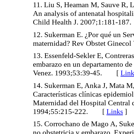
11. Liu S, Heaman M, Sauve R, Li
An analysis of antenatal hospita
Child Health J. 2007;1:181-187.
12. Sukerman E. ¿Por qué un Serv
maternidad? Rev Obstet Ginecol
13. Essenfeld-Sekler E, Contreras
embarazo en un departamento de 
Venez. 1993;53:39-45.
[
Link
14. Sukerman E, Anka J, Mata M, 
Características clínicas epidemio
Maternidad del Hospital Central 
1994;55:215-222.
[
Links
]
15. Corrochano de Mago A, Suker
no obstetricia y embarazo. Expe