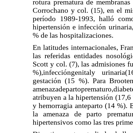
rotura prematura de membranas
Corrochano y col.
, en el m
(15)
período 1989-1993, halló como
hipertensión e infección urinari
% de las hospitalizaciones.
En latitudes internacionales, Fra
las referidas entidades nosológ
Scott y col.
, las admisiones 
(7)
%),infeccióngenitaly urinaria
gestación (15 %). Para Broote
amenazadepartoprematuro,diab
atribuyen a la hipertensión (17,
y hemorragia anteparto (14 %). E
la amenaza de parto prematur
hipertensivos como las tres prime