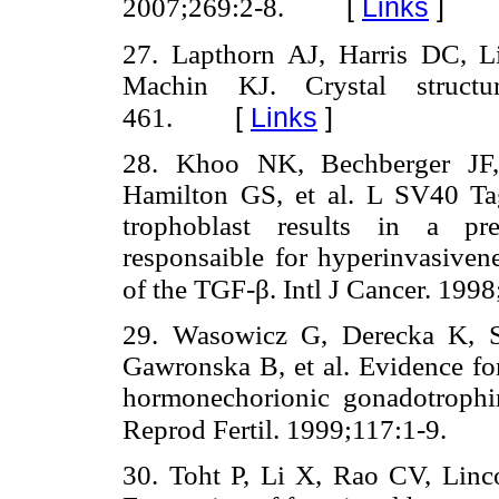
[
Links
]
2007;269:2-8.
27. Lapthorn AJ, Harris DC, L
Machin KJ. Crystal struct
[
Links
]
461.
28. Khoo NK, Bechberger JF
Hamilton GS, et al. L SV40 Tag
trophoblast results in a pr
responsaible for hyperinvasivene
of the TGF-β. Intl J Cancer. 199
29. Wasowicz G, Derecka K, S
Gawronska B, et al. Evidence for
hormonechorionic gonadotrophin
Reprod Fertil. 1999;117:1-9.
30. Toht P, Li X, Rao CV, Linco