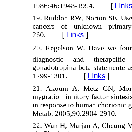
[
Link
1986;46:1948-1954.
19. Ruddon RW, Norton SE. Use o
cancers of unknown primary
[
Links
]
260.
20. Regelson W. Have we found 
diagnostic and therapeiti
gonadotropina-beta statemente a
[
Links
]
1299-1301.
21. Akoum A, Metz CN, Mori
mygration inhitory factor síntes
in response to human chorionic 
Metab. 2005;90:2904-2910.
22. Wan H, Marjan A, Cheung 