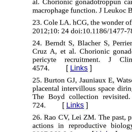
al. Chorionic gonadotroppun ca
macrophage function. J Leukoc B
23. Cole LA. hCG, the wonder of 
2012;10: 24 doi:10.1186/1477-7
24. Berndt S, Blacher S, Perri
Cruz A, et al. Chorionic gonad
pericyte recruitment. J Cl
[
Links
]
4574.
25. Burton GJ, Jauniaux E, Watso
placental intervillous space diri
The Boyd collection revisite
[
Links
]
724.
26. Rao CV, Lei ZM. The past, 
actions in reproductive biolo