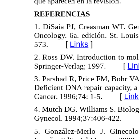
que aparecen en la revisión.
REFERENCIAS
1. DiSaia PJ, Creasman WT. Gen
Oncology. 6a. edición. St. Loui
[
Links
]
573.
2. Ross DW. Introduction to mol
[
Lin
Springer-Verlag; 1997.
3. Parshad R, Price FM, Bohr V
Deficient DNA repair capacity, a 
[
Link
Cancer. 1996;74: 1-5.
4. Mutch DG, Williams S. Biology
Gynecol. 1994;37:406-422.
5. González-Merlo J. Ginecolo