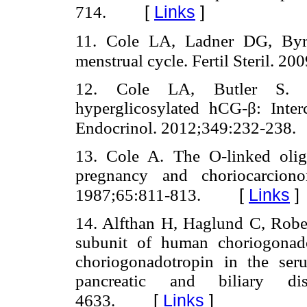
[
Links
]
714.
11. Cole LA, Ladner DG, Byrn
menstrual cycle. Fertil Steril. 2
12. Cole LA, Butler S. H
hyperglicosylated hCG-β: Inte
Endocrinol. 2012;349:232-238.
13. Cole A. The O-linked oligo
pregnancy and choriocarcio
[
Links
]
1987;65:811-813.
14. Alfthan H, Haglund C, Rober
subunit of human choriogonad
choriogonadotropin in the ser
pancreatic and biliary di
[
Links
]
4633.