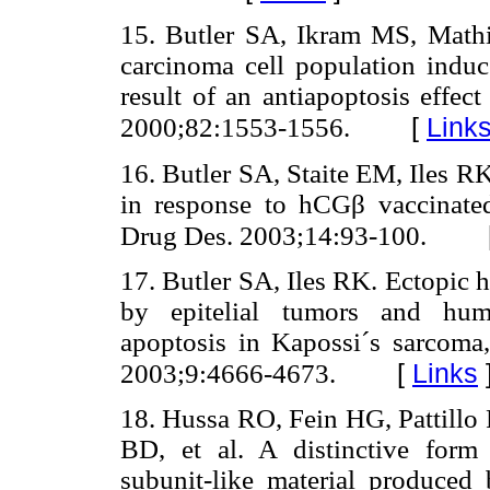
15. Butler SA, Ikram MS, Mathi
carcinoma cell population induc
result of an antiapoptosis effect
[
Link
2000;82:1553-1556.
16. Butler SA, Staite EM, Iles R
in response to hCGβ vaccinat
Drug Des. 2003;14:93-100.
17. Butler SA, Iles RK. Ectopic 
by epitelial tumors and hum
apoptosis in Kapossi´s sarcoma,
[
Links
2003;9:4666-4673.
18. Hussa RO, Fein HG, Pattill
BD, et al. A distinctive for
subunit-like material produced 