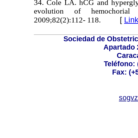
34. Cole LA. hCG and hypergly
evolution of hemochorial
[
Lin
2009;82(2):112- 118.
Sociedad de Obstetric
Apartado 
Carac
Teléfono:
Fax: (+
sogvz