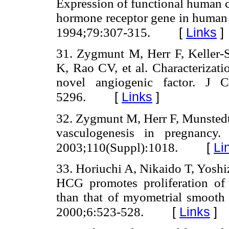
Expression of functional human 
hormone receptor gene in human u
[
Links
]
1994;79:307-315.
31. Zygmunt M, Herr F, Keller-
K, Rao CV, et al. Characterizat
novel angiogenic factor. J C
[
Links
]
5296.
32. Zygmunt M, Herr F, Munsted
vasculogenesis in pregnancy
[
Li
2003;110(Suppl):1018.
33. Horiuchi A, Nikaido T, Yoshiz
HCG promotes proliferation of 
than that of myometrial smooth
[
Links
]
2000;6:523-528.