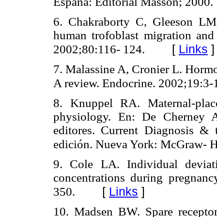
España: Editorial Masson; 2000.
6. Chakraborty C, Gleeson LM
human trofoblast migration and
[
Links
]
2002;80:116- 124.
7. Malassine A, Cronier L. Hormo
A review. Endocrine. 2002;19:3-
8. Knuppel RA. Maternal-placen
physiology. En: De Cherney
editores. Current Diagnosis & 
edición. Nueva York: McGraw- Hi
9. Cole LA. Individual devia
concentrations during pregnan
[
Links
]
350.
10. Madsen BW. Spare recepto