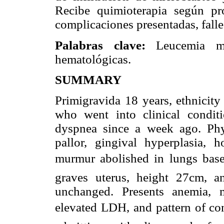
Recibe quimioterapia según p
complicaciones presentadas, falle
Palabras clave:
Leucemia m
hematológicas.
SUMMARY
Primigravida 18 years, ethnicit
who went into clinical conditi
dyspnea since a week ago. Ph
pallor, gingival hyperplasia, ho
murmur abolished in lungs base
graves uterus, height 27cm, an
unchanged. Presents anemia, m
elevated LDH, and pattern of con