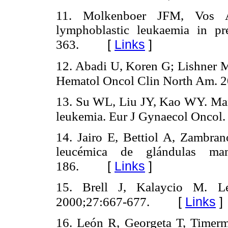
11. Molkenboer JFM, Vos 
lymphoblastic leukaemia in p
[
Links
]
363.
12. Abadi U, Koren G; Lishner 
Hematol Oncol Clin North Am. 20
13. Su WL, Liu JY, Kao WY. Man
leukemia. Eur J Gynaecol Oncol.
14. Jairo E, Bettiol A, Zambran
leucémica de glándulas mam
[
Links
]
186.
15. Brell J, Kalaycio M. L
[
Links
]
2000;27:667-677.
16. León R, Georgeta T, Timerm