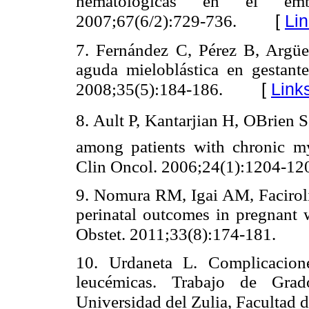
hematológicas en el emb
[
Li
2007;67(6/2):729-736.
7. Fernández C, Pérez B, Argüe
aguda mieloblástica en gestant
[
Link
2008;35(5):184-186.
8. Ault P, Kantarjian H, OBrien
among patients with chronic my
Clin Oncol. 2006;24(1):1204-12
9. Nomura RM, Igai AM, Facirol
perinatal outcomes in pregnant
Obstet. 2011;33(8):174-181.
10. Urdaneta L. Complicacion
leucémicas. Trabajo de Grad
Universidad del Zulia, Facultad 