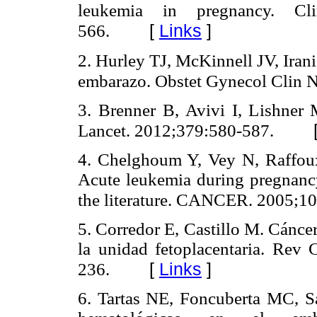
leukemia in pregnancy. Cli
[
Links
]
566.
2. Hurley TJ, McKinnell JV, Iran
embarazo. Obstet Gynecol Clin 
3. Brenner B, Avivi I, Lishner 
Lancet. 2012;379:580-587.
4. Chelghoum Y, Vey N, Raffoux
Acute leukemia during pregnancy
the literature. CANCER. 2005;10
5. Corredor E, Castillo M. Cánce
la unidad fetoplacentaria. Rev
[
Links
]
236.
6. Tartas NE, Foncuberta MC, Sá