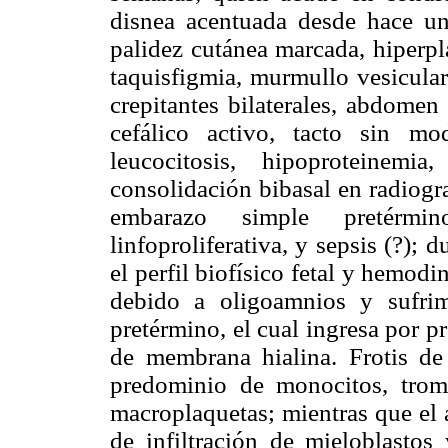
disnea acentuada desde hace u
palidez cutánea marcada, hiperpla
taquisfigmia, murmullo vesicula
crepitantes bilaterales, abdomen
cefálico activo, tacto sin mo
leucocitosis, hipoproteine
consolidación bibasal en radiogr
embarazo simple pretérmin
linfoproliferativa, y sepsis (?); 
el perfil biofísico fetal y hemod
debido a oligoamnios y sufrim
pretérmino, el cual ingresa por 
de membrana hialina. Frotis de 
predominio de monocitos, tromb
macroplaquetas; mientras que el
de infiltración de mieloblastos 