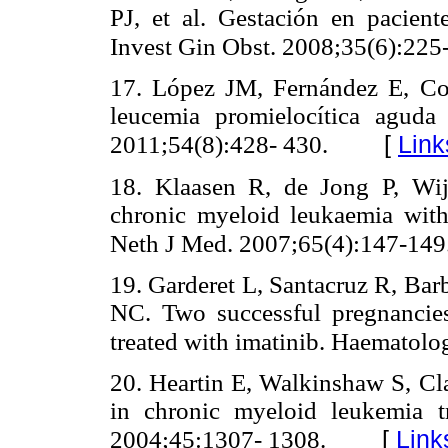
PJ, et al. Gestación en pacient
Invest Gin Obst. 2008;35(6):225
17. López JM, Fernández E, Con
leucemia promielocítica aguda
[
Link
2011;54(8):428- 430.
18. Klaasen R, de Jong P, Wi
chronic myeloid leukaemia with
Neth J Med. 2007;65(4):147-149
19. Garderet L, Santacruz R, Bar
NC. Two successful pregnancies
treated with imatinib. Haematolo
20. Heartin E, Walkinshaw S, Cl
in chronic myeloid leukemia 
[
Link
2004;45:1307- 1308.