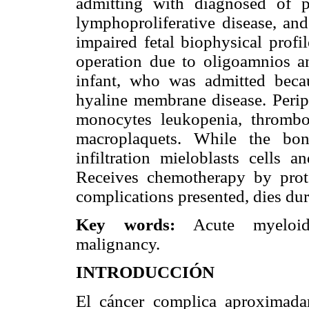
admitting with diagnosed of p
lymphoproliferative disease, and
impaired fetal biophysical prof
operation due to oligoamnios an
infant, who was admitted becau
hyaline membrane disease. Perip
monocytes leukopenia, thromboc
macroplaquets. While the b
infiltration mieloblasts cells a
Receives chemotherapy by pro
complications presented, dies dur
Key words:
Acute myeloid 
malignancy.
INTRODUCCIÓN
El cáncer complica aproximad