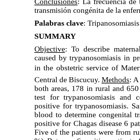
Conclusiones
: La frecuencia de
transmisión congénita de la enfe
Palabras clave
: Tripanosomiasis
SUMMARY
Objective
: To describe materna
caused by trypanosomiasis in pr
in the obstetric service of Mate
Central de Biscucuy.
Methods
: A
both areas, 178 in rural and 65
test for trypanosomiasis and 
positive for trypanosomiasis. S
blood to determine congenital t
positive for Chagas disease 6 pat
Five of the patients were from ru