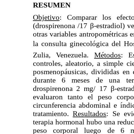
RESUMEN
Objetivo
: Comparar los efect
(drospirenona /17 β-estradiol) v
otras variables antropométricas 
la consulta ginecológica del Hos
Zulia, Venezuela.
Métodos
: E
controles, aleatorio, a simple c
posmenopáusicas, divididas en d
durante 6 meses de una ter
drospirenona 2 mg/ 17 β-estra
evaluaron tanto el peso corp
circunferencia abdominal e índic
tratamiento.
Resultados
: Se evi
terapia hormonal hubo una reducc
peso corporal luego de 6 me