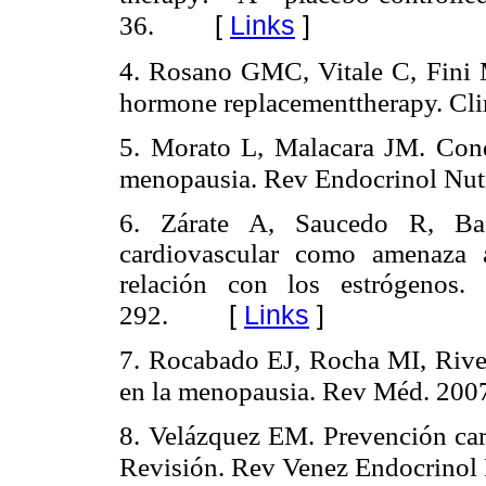
[
Links
]
36.
4. Rosano GMC, Vitale C, Fini 
hormone replacementtherapy. Cli
5. Morato L, Malacara JM. Cond
menopausia. Rev Endocrinol Nut
6. Zárate A, Saucedo R, Ba
cardiovascular como amenaza 
relación con los estrógenos.
[
Links
]
292.
7. Rocabado EJ, Rocha MI, Riv
en la menopausia. Rev Méd. 200
8. Velázquez EM. Prevención car
Revisión. Rev Venez Endocrinol 