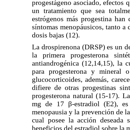
progestágeno asociado, efectos q
un tratamiento que sea totalm
estrógenos más progestina han d
síntomas menopáusicos, tanto a d
dosis bajas (12).
La drospirenona (DRSP) es un der
la primera progesterona sinté
antiandrogénica (12,14,15), la c
para progesterona y mineral o
glucocorticoides, además, carece
difiere de otras progestinas si
progesterona natural (15-17). 
mg de 17 β-estradiol (E2), es 
menopausia y la prevención de la
cual posee la acción deseada s
beneficios del estradiol sobre la 