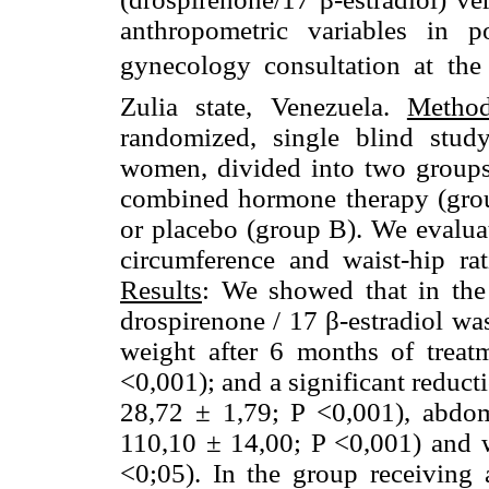
anthropometric variables in 
gynecology consultation at the 
Zulia state, Venezuela.
Metho
randomized, single blind stu
women, divided into two groups 
combined hormone therapy (grou
or placebo (group B). We evalua
circumference and waist-hip rat
Results
: We showed that in the
drospirenone / 17 β-estradiol wa
weight after 6 months of treat
<0,001); and a significant reduc
28,72 ± 1,79; P <0,001), abdom
110,10 ± 14,00; P <0,001) and w
<0;05). In the group receiving 