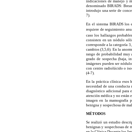
indicaciones de manejo y me
denominado BIRADS: Breast 
introdujo una serie de conce
7).
En el sistema BIRADS los es
requiere de seguimiento anua
caso los hallazgos probabl
consisten en un nódulo sólid
corresponde a la categoría 3
cambios (3,5,6). En la anor
rango de probabilidad muy am
grado de sospecha (baja, i
imágenes pueden ser nódulos
con centro radiolúcido o iso
(4-7).
En la práctica clínica esos
necesidad de una conducta m
diagnóstico adicional para 
atención médica y no están e
imagen en la mamografía por
benigna y sospechosa de mal
MÉTODOS
Se realizó un estudio descr
benignas y sospechosas de 
en la Clínica Docente los Ja