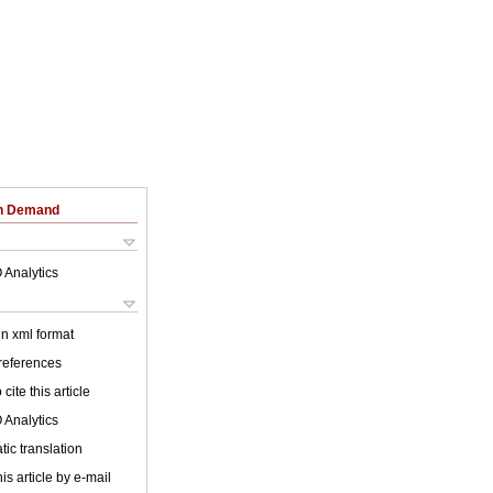
on Demand
 Analytics
 in xml format
 references
cite this article
 Analytics
ic translation
is article by e-mail