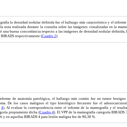
rafía la densidad nodular definida fue el hallazgo más característico y el inform
a nota realizada durante la consulta sobre las imágenes visualizadas en la mamog
ió una buena concordancia respecto a las imágenes de densidad nodular definida, l
ma BIRADS respectivamente (
Cuadro 2
).
l informe de anatomía patológica, el hallazgo más común fue un tumor benigno y
ma. De los casos malignos el tipo histológico frecuente fue el adenocarcinoma
y
4
). Al evaluar la correspondencia entre el informe de la mamografía y el result
egoría propiamente dicha (
Cuadro 4
). El VPP de la mamografía categoría BIRADS 3
 % y en aquellas BIRADS 4 para lesión maligna fue de 90,38 %.