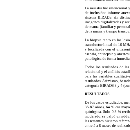
La muestra fue intencional y
de inclusión: informe anex
sistema BIRADS, sin distinc
imágenes digitalizadas y arc
de mama (familiar y persona
de la mama y tiempo transcur
La biopsia tanto en las les
transductor lineal de 10 MHz
y localizada con el ultraso
asepsia, antisepsia y aneste
patológica de forma inmedia
Todos los resultados de las
relacional y el análisis esta
para las variables cualitati
resultados. Asimismo, basado
categoría BIRADS 3 y 4 (corr
RESULTADOS
De los casos estudiados, me
35-87 años), 64 % era mayo
quirúrgica. Solo 9,3 % reci
moderado, se palpó un nódul
las restantes hicieron refer
entre 5 a 8 meses de realizad