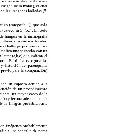
 un sistema de clasificación
imagen de la mama), el cual
 de las imágenes halladas (5-
tivo (categoría 1), que solo
 (categoría 5) (6,7). En todo
 de imagen en la mamografía
milares y asimetrías focales,
ún el hallazgo permanezca sin
 implica una sospecha con un
letras (a,b,c) que indican el
rio. En dicha categoría las
 y distorsión del parénquima
o previo para la comparación)
ienen un impacto debido a la
jecución de un procedimiento
ciente, un mayor costo de la
ción y lectura adecuada de la
o de la imagen probablemente
s con imágenes probablemente
udio a una consulta de mama