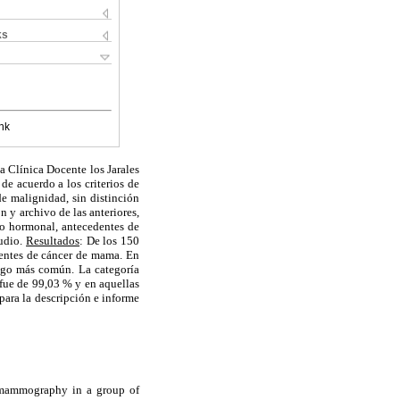
ks
nk
 Clínica Docente los Jarales
de acuerdo a los criterios de
e malignidad, sin distinción
n y archivo de las anteriores,
to hormonal, antecedentes de
tudio.
Resultados
: De los 150
entes de cáncer de mama. En
zgo más común. La categoría
fue de 99,03 % y en aquellas
 para la descripción e informe
f mammography in a group of