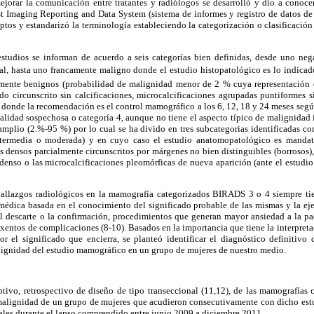
jorar la comunicación entre tratantes y radiólogos se desarrolló y dio a conocer
Imaging Reporting and Data System (sistema de informes y registro de datos de 
ptos y estandarizó la terminología estableciendo la categorización o clasificación
tudios se informan de acuerdo a seis categorías bien definidas, desde uno nega
l, hasta uno francamente maligno donde el estudio histopatológico es lo indicado
emente benignos (probabilidad de malignidad menor de 2 % cuya representación
o circunscrito sin calcificaciones, microcalcificaciones agrupadas puntiformes si
, donde la recomendación es el control mamográfico a los 6, 12, 18 y 24 meses seg
malidad sospechosa o categoría 4, aunque no tiene el aspecto típico de malignidad
plio (2.%-95 %) por lo cual se ha divido en tres subcategorias identificadas con 
ntermedia o moderada) y en cuyo caso el estudio anatomopatológico es mandato
 densos parcialmente circunscritos por márgenes no bien distinguibles (borrosos),
denso o las microcalcificaciones pleomórficas de nueva aparición (ante el estudi
 hallazgos radiológicos en la mamografía categorizados BIRADS 3 o 4 siempre t
édica basada en el conocimiento del significado probable de las mismas y la e
el descarte o la confirmación, procedimientos que generan mayor ansiedad a la pa
xentos de complicaciones (8-10). Basados en la importancia que tiene la interpreta
 el significado que encierra, se planteó identificar el diagnóstico definitiv
ignidad del estudio mamográfico en un grupo de mujeres de nuestro medio.
iptivo, retrospectivo de diseño de tipo transeccional (11,12), de las mamografía
malignidad de un grupo de mujeres que acudieron consecutivamente con dicho est
rales durante el lapso comprendido entre junio 2009 a diciembre 2011.