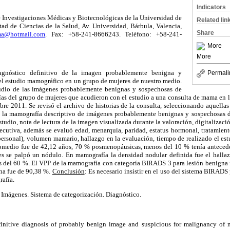
Indicators
e Investigaciones Médicas y Biotecnológicas de la Universidad de
Related lin
d de Ciencias de la Salud, Av. Universidad, Bárbula, Valencia,
Share
ma@hotmail.com
. Fax: +58-241-8666243. Teléfono: +58-241-
More
More
diagnóstico definitivo de la imagen probablemente benigna y
Permali
l estudio mamográfico en un grupo de mujeres de nuestro medio.
tudio de las imágenes probablemente benignas y sospechosas de
as del grupo de mujeres que acudieron con el estudio a una consulta de mama en la
re 2011. Se revisó el archivo de historias de la consulta, seleccionando aquellas 
 la mamografía descriptivo de imágenes probablemente benignas y sospechosas d
estudio, nota de lectura de la imagen visualizada durante la valoración, digitalizació
secutiva, además se evaluó edad, menarquía, paridad, estatus hormonal, tratamien
personal), volumen mamario, hallazgo en la evaluación, tiempo de realizado el es
promedio fue de 42,12 años, 70 % posmenopáusicas, menos del 10 % tenía anteced
es se palpó un nódulo. En mamografía la densidad nodular definida fue el halla
del 60 %. El VPP de la mamografía con categoría BIRADS 3 para lesión benigna 
na fue de 90,38 %.
Conclusión
: Es necesario insistir en el uso del sistema BIRADS
rafía.
 Imágenes. Sistema de categorización. Diagnóstico.
definitive diagnosis of probably benign image and suspicious for malignancy o