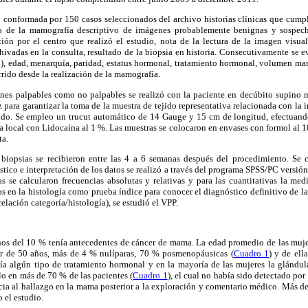
 conformada por 150 casos seleccionados del archivo historias clínicas que cumpli
o de la mamografía descriptivo de imágenes probablemente benignas y sospec
ión por el centro que realizó el estudio, nota de la lectura de la imagen visual
hivadas en la consulta, resultado de la biopsia en historia. Consecutivamente se 
l), edad, menarquía, paridad, estatus hormonal, tratamiento hormonal, volumen ma
rido desde la realización de la mamografía.
iones palpables como no palpables se realizó con la paciente en decúbito supino 
 para garantizar la toma de la muestra de tejido representativa relacionada con la 
nido. Se empleo un trucut automático de 14 Gauge y 15 cm de longitud, efectuando 
sia local con Lidocaína al 1 %. Las muestras se colocaron en envases con formol al 
ta.
 biopsias se recibieron entre las 4 a 6 semanas después del procedimiento. Se
dístico e interpretación de los datos se realizó a través del programa SPSS/PC versión 
vas se calcularon frecuencias absolutas y relativas y para las cuantitativas la med
s en la histología como prueba índice para conocer el diagnóstico definitivo de 
elación categoría/histología), se estudió el VPP.
nos del 10 % tenía antecedentes de cáncer de mama. La edad promedio de las muje
r de 50 años, más de 4 % nulíparas, 70 % posmenopáusicas (
Cuadro 1
) y de ell
bía algún tipo de tratamiento hormonal y en la mayoría de las mujeres la glánd
o en más de 70 % de las pacientes (
Cuadro 1
), el cual no había sido detectado por
encia al hallazgo en la mama posterior a la exploración y comentario médico. Más de
o el estudio.