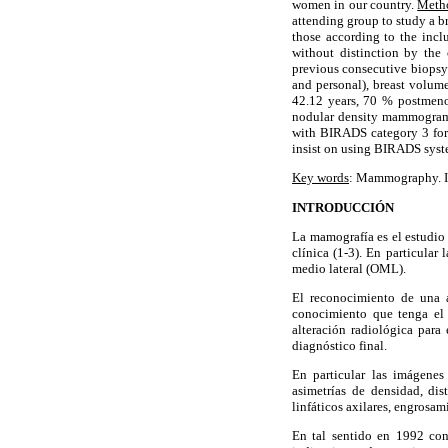
women in our country.
Meth
attending group to study a b
those according to the incl
without distinction by the 
previous consecutive biopsy 
and personal), breast volum
42.12 years, 70 % postmenop
nodular density mammogram
with BIRADS category 3 fo
insist on using BIRADS sys
Key words
: Mammography. Im
INTRODUCCIÓN
La mamografía es el estudio
clínica (1-3). En particula
medio lateral (OML).
El reconocimiento de una 
conocimiento que tenga el 
alteración radiológica para
diagnóstico final.
En particular las imágenes
asimetrías de densidad, di
linfáticos axilares, engrosam
En tal sentido en 1992 con 