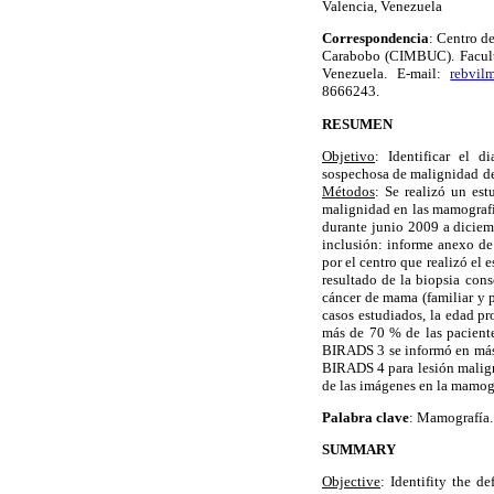
Valencia, Venezuela
Correspondencia
: Centro d
Carabobo (CIMBUC). Faculta
Venezuela. E-mail:
rebvil
8666243.
RESUMEN
Objetivo
: Identificar el 
sospechosa de malignidad de
Métodos
: Se realizó un es
malignidad en las mamografí
durante junio 2009 a diciemb
inclusión: informe anexo de
por el centro que realizó el 
resultado de la biopsia con
cáncer de mama (familiar y 
casos estudiados, la edad 
más de 70 % de las pacient
BIRADS 3 se informó en más 
BIRADS 4 para lesión malig
de las imágenes en la mamog
Palabra clave
: Mamografía.
SUMMARY
Objective
: Identifity the 