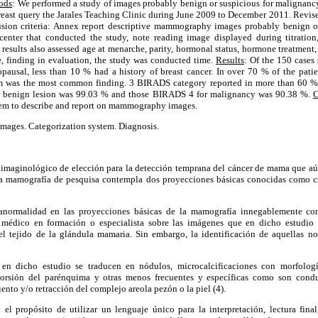
ods
: We performed a study of images probably benign or suspicious for malign
reast query the Jarales Teaching Clinic during June 2009 to December 2011. Revised 
usion criteria: Annex report descriptive mammography images probably benign o
center that conducted the study, note reading image displayed during titratio
results also assessed age at menarche, parity, hormonal status, hormone treatment, 
e, finding in evaluation, the study was conducted time.
Results
: Of the 150 cases
ausal, less than 10 % had a history of breast cancer. In over 70 % of the patien
 was the most common finding. 3 BIRADS category reported in more than 60
r benign lesion was 99.03 % and those BIRADS 4 for malignancy was 90.38 %.
C
tem to describe and report on mammography images.
ages. Categorization system. Diagnosis.
 imaginológico de elección para la detección temprana del cáncer de mama que a
r la mamografía de pesquisa contempla dos proyecciones básicas conocidas como 
anormalidad en las proyecciones básicas de la mamografía innegablemente con
médico en formación o especialista sobre las imágenes que en dicho estudio 
 el tejido de la glándula mamaria. Sin embargo, la identificación de aquellas n
 en dicho estudio se traducen en nódulos, microcalcificaciones con morfología
storsión del parénquima y otras menos frecuentes y específicas como son conduc
iento y/o retracción del complejo areola pezón o la piel (4).
el propósito de utilizar un lenguaje único para la interpretación, lectura fina