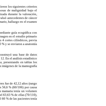
eron los siguientes criterios
hosas de malignidad bajo el
izada durante la valoración,
evaluó antecedentes de cáncer
mario, hallazgo en el examen
mediante guía ecográfica con
imagen en el estudio primario
4 cortes cilíndricos, previa
10 % y se enviaron a anatomía
 construyó una base de datos
12. En el análisis estadístico
ia, presentando en tablas los
las imágenes de la mamografía
res fue de 42,12 años (rango
as 56,6 % (60/106) por causa
ula mamaria tenía un volumen
 el 63,63 % de ellas (70/110),
l 60 % de las pacientes tenía