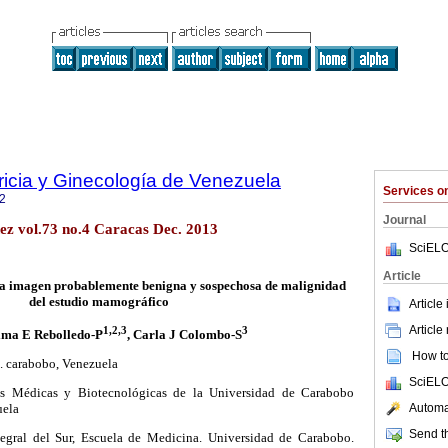
ricia y Ginecología de Venezuela
Services 
2
Journal
ez vol.73 no.4 Caracas Dec. 2013
SciELO
Article
 la imagen probablemente benigna y sospechosa de malignidad
del estudio mamográfico
Article
Article
1,2,3
3
lma E Rebolledo-P
, Carla J Colombo-S
How to 
s. carabobo, Venezuela
SciELO
es Médicas y Biotecnológicas de la Universidad de Carabobo
Automat
uela
Send th
egral del Sur, Escuela de Medicina. Universidad de Carabobo.