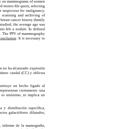
ancy on mammograms of women
stories file query, selecting
r suspicious for malignancy,
n, scanning and archiving of
breast cancer history (family
 studied, the average age was
ts felt a nodule. In defined
 %. The PPV of mammography
onclusion
: It is necessary to
ún no ha alcanzado expresión
cráneo caudal (CC) y oblicua
stituye un hecho ligado al
representan ciertamente una
o es sinónimo, ni implica un
 y distribución específica,
tos galactóforos dilatados,
l, informe de la mamografía,