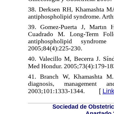
38. Derksen RH, Khamashta MA
antiphospholipid syndrome. Art
39. Gomez-Puerta J, Martın
Cuadrado M. Long-Term Foll
antiphospholipid syndro
2005;84(4):225-230.
40. Valecillo M, Becerra J. Sín
Med Hondur. 2005;73(4):179-18
41. Branch W, Khamashta M. A
diagnosis, management an
[
Lin
2003;101:1333-1344.
Sociedad de Obstetric
Apartado 