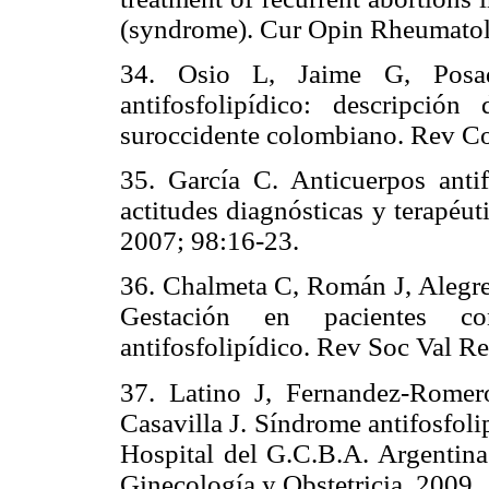
(syndrome). Cur Opin Rheumatol
34. Osio L, Jaime G, Pos
antifosfolipídico: descripci
suroccidente colombiano. Rev C
35. García C. Anticuerpos antif
actitudes diagnósticas y terapéu
2007; 98:16-23.
36. Chalmeta C, Román J, Alegre J
Gestación en pacientes c
antifosfolipídico. Rev Soc Val R
37. Latino J, Fernandez-Romer
Casavilla J. Síndrome antifosfol
Hospital del G.C.B.A. Argentina
Ginecología y Obstetricia. 2009.