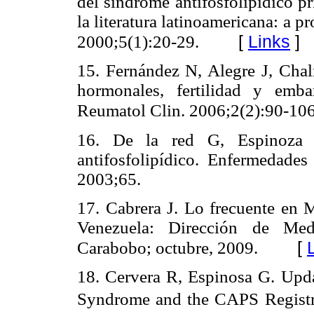
del síndrome antifosfolipídico p
la literatura latinoamericana: a 
[
Links
]
2000;5(1):20-29.
15. Fernández N, Alegre J, Cha
hormonales, fertilidad y emba
Reumatol Clin. 2006;2(2):90-106
16. De la red G, Espinoza 
antifosfolipídico. Enfermedade
2003;65.
17. Cabrera J. Lo frecuente en M
Venezuela: Dirección de Med
[
Carabobo; octubre, 2009.
18. Cervera R, Espinosa G. Upda
Syndrome and the CAPS Regist