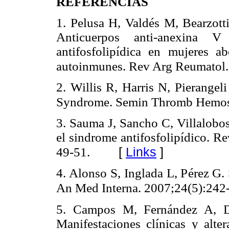
REFERENCIAS
1. Pelusa H, Valdés M, Bearzotti
Anticuerpos anti-anexina 
antifosfolipídica en mujeres a
autoinmunes. Rev Arg Reumatol.
2. Willis R, Harris N, Pierangel
Syndrome. Semin Thromb Hemost
3. Sauma J, Sancho C, Villalobos
el sindrome antifosfolipídico. 
[
Links
]
49-51.
4. Alonso S, Inglada L, Pérez G. 
An Med Interna. 2007;24(5):242
5. Campos M, Fernández A, D
Manifestaciones clínicas y alte