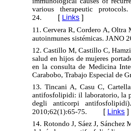
immunological causes of recurren
various therapeutic protoco
[
Links
]
24.
11. Cervera R, Cordero A, Oltra
autoinmunes sistémicas. JANO 2
12. Castillo M, Castillo C, Hamz
salud en hijos de mujeres portad
en la consulta de Medicina Int
Carabobo, Trabajo Especial de G
13. Tincani A, Casu C, Cartella 
antifosfolipidi: il laboratorio, la
degli anticorpi antifosfolipi
[
Links
]
2010;62(1):65-75.
14. Rotondo J, Sáez J, Sánchez 