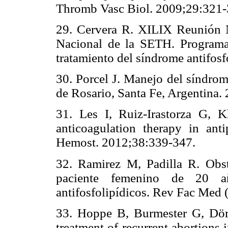
Thromb Vasc Biol. 2009;29:321-
29. Cervera R. XILIX Reunión
Nacional de la SETH. Programa 
tratamiento del síndrome antifos
30. Porcel J. Manejo del síndrom
de Rosario, Santa Fe, Argentina.
31. Les I, Ruiz-Irastorza G, 
anticoagulation therapy in an
Hemost. 2012;38:339-347.
32. Ramirez M, Padilla R. Obst
paciente femenino de 20 a
antifosfolipídicos. Rev Fac Med 
33. Hoppe B, Burmester G, Dörn
treatment of recurrent abortions