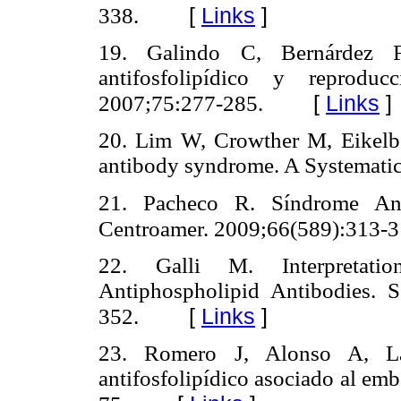
[
Links
]
338.
19. Galindo C, Bernárdez 
antifosfolipídico y reprod
[
Links
]
2007;75:277-285.
20. Lim W, Crowther M, Eikelb
antibody syndrome. A Systemati
21. Pacheco R. Síndrome Ant
Centroamer. 2009;66(589):313-3
22. Galli M. Interpretat
Antiphospholipid Antibodies.
[
Links
]
352.
23. Romero J, Alonso A, La
antifosfolipídico asociado al em