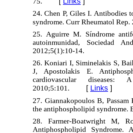
[
Links
]
75.
24. Chen P, Giles I. Antibodies t
syndrome. Curr Rheumatol Rep. 
25. Aguirre M. Síndrome antif
autoinmunidad, Sociedad And
2012;5(1):10-14.
26. Koniari I, Siminelakis S, B
J, Apostolakis E. Antiphosph
cardiovascular diseases:
[
Links
]
2010;5:101.
27. Giannakopoulos B, Passam F
the antiphospholipid syndrome.
28. Farmer-Boatwright M, R
Antiphospholipid Syndrome. Am