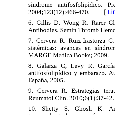
síndrome antifosfolipídico. 
[
Li
2004;123(12):466-470.
6. Gillis D, Wong R. Rarer Cli
Antibodies. Semin Thromb Hemos
7. Cervera R, Ruiz-Irastorza 
sistémicas: avances en síndrom
MARGE Medica Books; 2009.
8. Galarza C, Levy R, Garcí
antifosfolipídico y embarazo. 
España, 2005.
9. Cervera R. Estrategias terap
Reumatol Clin. 2010;6(1):37-42.
10. Shetty S, Ghosh K. Anti