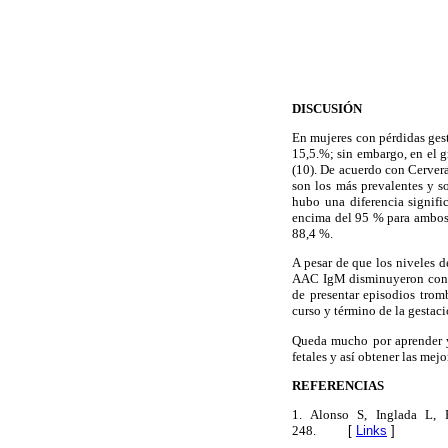
DISCUSIÓN
En mujeres con pérdidas gest
15,5.%; sin embargo, en el g
(10). De acuerdo con Cervera
son los más prevalentes y s
hubo una diferencia signifi
encima del 95 % para ambos 
88,4 %.
A pesar de que los niveles d
AAC IgM disminuyeron con re
de presentar episodios tromb
curso y término de la gestaci
Queda mucho por aprender y
fetales y así obtener las mej
REFERENCIAS
1. Alonso S, Inglada L, P
248.
[
Links
]