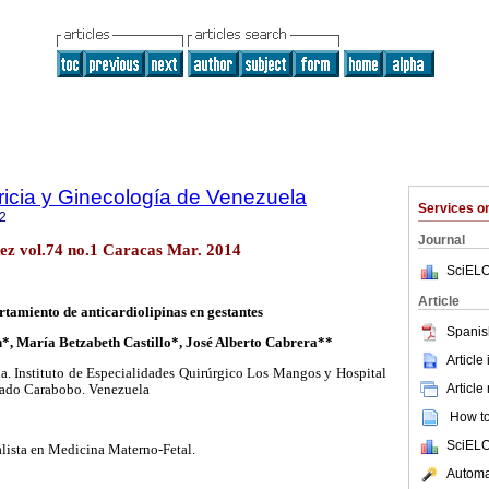
ricia y Ginecología de Venezuela
Services 
2
Journal
ez vol.74 no.1 Caracas Mar. 2014
SciELO
Article
amiento de anticardiolipinas en gestantes
Spanis
*, María Betzabeth Castillo*, José Alberto Cabrera**
Article
a. Instituto de Especialidades Quirúrgico Los Mangos y Hospital
Article
tado Carabobo. Venezuela
How to 
SciELO
alista en Medicina Materno-Fetal.
Automat