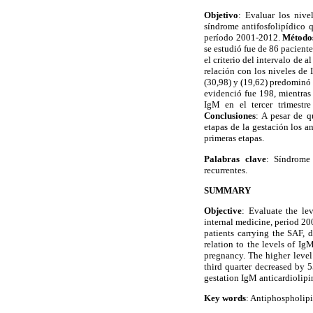
Objetivo
: Evaluar los nive
síndrome antifosfolipídico q
período 2001-2012.
Método
se estudió fue de 86 pacient
el criterio del intervalo de 
relación con los niveles de
(30,98) y (19,62) predominó 
evidenció fue 198, mientras
IgM en el tercer trimestr
Conclusiones
: A pesar de q
etapas de la gestación los a
primeras etapas.
Palabras clave
: Síndrome 
recurrentes.
SUMMARY
Objective
: Evaluate the le
internal medicine, period 2
patients carrying the SAF, d
relation to the levels of Ig
pregnancy. The higher level
third quarter decreased by 5
gestation IgM anticardiolipin
Key words
: Antiphospholipi