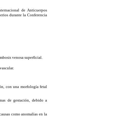
nternacional de Anticuerpos
terios durante la Conferencia
mbosis venosa superficial.
vascular.
ón, con una morfología fetal
nas de gestación, debido a
 causas como anomalías en la