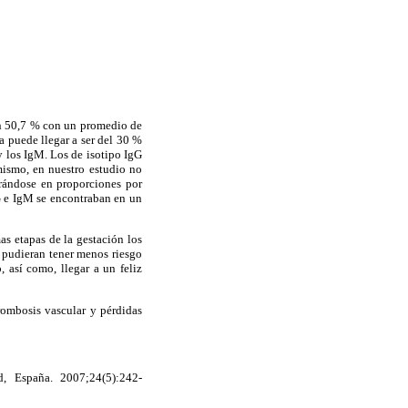
 un 50,7 % con un promedio de
a puede llegar a ser del 30 %
y los IgM. Los de isotipo IgG
mismo, en nuestro estudio no
trándose en proporciones por
G e IgM se encontraban en un
as etapas de la gestación los
 pudieran tener menos riesgo
, así como, llegar a un feliz
ombosis vascular y pérdidas
d, España. 2007;24(5):242-