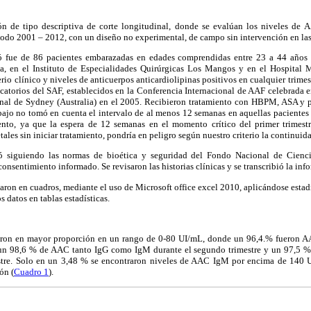
ión de tipo descriptiva de corte longitudinal, donde se evalúan los niveles de
íodo 2001 – 2012, con un diseño no experimental, de campo sin intervención en las
ó fue de 86 pacientes embarazadas en edades comprendidas entre 23 a 44 años 
a, en el Instituto de Especialidades Quirúrgicas Los Mangos y en el Hospital 
erio clínico y niveles de anticuerpos anticardiolipinas positivos en cualquier trime
ificatorios del SAF, establecidos en la Conferencia Internacional de AAF celebrada 
onal de Sydney (Australia) en el 2005. Recibieron tratamiento con HBPM, ASA y 
abajo no tomó en cuenta el intervalo de al menos 12 semanas en aquellas paciente
ento, ya que la espera de 12 semanas en el momento crítico del primer trimest
les sin iniciar tratamiento, pondría en peligro según nuestro criterio la continuid
ó siguiendo las normas de bioética y seguridad del Fondo Nacional de Cienc
nsentimiento informado. Se revisaron las historias clínicas y se transcribió la inf
aron en cuadros, mediante el uso de Microsoft office excel 2010, aplicándose estadí
s datos en tablas estadísticas.
laron en mayor proporción en un rango de 0-80 UI/mL, donde un 96,4.% fueron
e, un 98,6 % de AAC tanto IgG como IgM durante el segundo trimestre y un 97,5 
stre. Solo en un 3,48 % se encontraron niveles de AAC IgM por encima de 140 
ón (
Cuadro 1
).