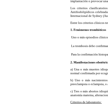
implantación o provocar una 
Los criterios clasificator
Antifosfolipídicos celebrada
Internacional de Sydney (Aust
Entre los criterios clínicos 
1. Fenómenos trombóticos
 Uno o más episodios clínico
 La trombosis debe confirma
 Para la confirmación histop
2. Manifestaciones obstétri
a) Una o más muertes idiopá
normal confirmada por ecogra
b) Uno o más nacimientos 
preeclampsia o eclampsia, o a
c) Tres o más abortos idiop
anatomía materna, alteracio
Criterios de laboratorio: