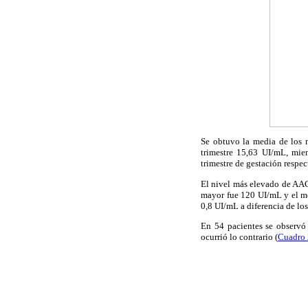
Se obtuvo la media de los n
trimestre 15,63 UI/mL, mie
trimestre de gestación respe
El nivel más elevado de AAC 
mayor fue 120 UI/mL y el men
0,8 UI/mL a diferencia de lo
En 54 pacientes se observó 
ocurrió lo contrario (
Cuadro 