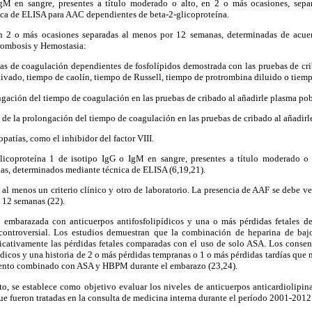
M en sangre, presentes a título moderado o alto, en 2 o más ocasiones, sep
ca de ELISA para AAC dependientes de beta-2-glicoproteína.
en 2 o más ocasiones separadas al menos por 12 semanas, determinadas de acuerd
rombosis y Hemostasia:
bas de coagulación dependientes de fosfolípidos demostrada con las pruebas de cri
tivado, tiempo de caolín, tiempo de Russell, tiempo de protrombina diluido o tiemp
ngación del tiempo de coagulación en las pruebas de cribado al añadirle plasma pob
 de la prolongación del tiempo de coagulación en las pruebas de cribado al añadirle
patías, como el inhibidor del factor VIII.
glicoproteína 1 de isotipo IgG o IgM en sangre, presentes a título moderado o
as, determinados mediante técnica de ELISA (6,19,21).
al menos un criterio clínico y otro de laboratorio. La presencia de AAF se debe ve
 12 semanas (22).
a embarazada con anticuerpos antifosfolipídicos y una o más pérdidas fetales d
 controversial. Los estudios demuestran que la combinación de heparina de b
ficativamente las pérdidas fetales comparadas con el uso de solo ASA. Los consen
ídicos y una historia de 2 o más pérdidas tempranas o 1 o más pérdidas tardías que n
miento combinado con ASA y HBPM durante el embarazo (23,24).
o, se establece como objetivo evaluar los niveles de anticuerpos anticardiolipin
ue fueron tratadas en la consulta de medicina interna durante el período 2001-2012