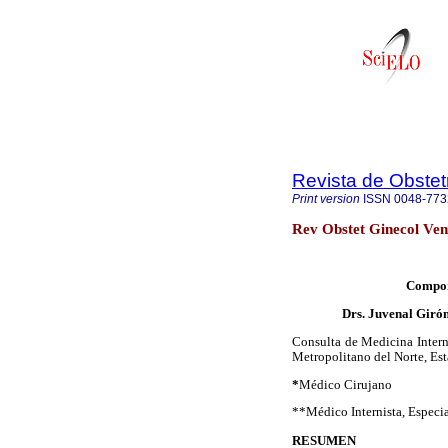
Revista de Obstet
Print version
ISSN
0048-773
Rev Obstet Ginecol Ven
Comport
Drs. Juvenal Girón
Consulta de Medicina Intern
Metropolitano del Norte, Es
*
Médico Cirujano
**Médico Internista, Especi
RESUMEN