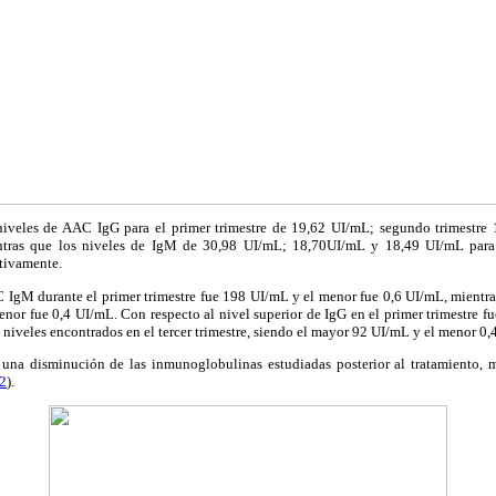
iveles de AAC IgG para el primer trimestre de 19,62 UI/mL; segundo trimestre 
ntras que los niveles de IgM de 30,98 UI/mL; 18,70UI/mL y 18,49 UI/mL para 
ctivamente.
IgM durante el primer trimestre fue 198 UI/mL y el menor fue 0,6 UI/mL, mientras 
or fue 0,4 UI/mL. Con respecto al nivel superior de IgG en el primer trimestre fu
s niveles encontrados en el tercer trimestre, siendo el mayor 92 UI/mL y el menor 0,
una disminución de las inmunoglobulinas estudiadas posterior al tratamiento, 
2
).