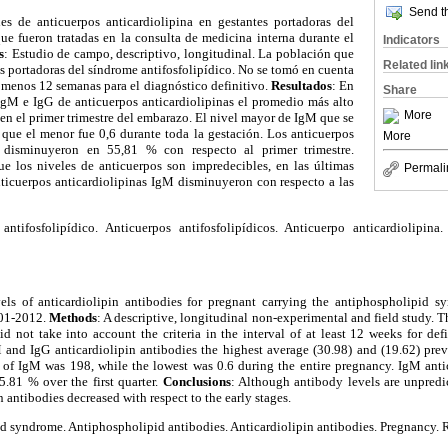
Send th
les de anticuerpos anticardiolipina en gestantes portadoras del
ue fueron tratadas en la consulta de medicina interna durante el
Indicators
s
: Estudio de campo, descriptivo, longitudinal. La población que
Related lin
es portadoras del síndrome antifosfolipídico. No se tomó en cuenta
al menos 12 semanas para el diagnóstico definitivo.
Resultados
: En
Share
 IgM e IgG de anticuerpos anticardiolipinas el promedio más alto
More
en el primer trimestre del embarazo. El nivel mayor de IgM que se
 que el menor fue 0,6 durante toda la gestación. Los anticuerpos
More
e disminuyeron en 55,81 % con respecto al primer trimestre.
ue los niveles de anticuerpos son impredecibles, en las últimas
Permali
nticuerpos anticardiolipinas IgM disminuyeron con respecto a las
antifosfolipídico. Anticuerpos antifosfolipídicos. Anticuerpo anticardiolipina
vels of anticardiolipin antibodies for pregnant carrying the antiphospholipid s
001-2012.
Methods
: A descriptive, longitudinal non-experimental and field study. 
id not take into account the criteria in the interval of at least 12 weeks for def
M and IgG anticardiolipin antibodies the highest average (30.98) and (19.62) prevai
 of IgM was 198, while the lowest was 0.6 during the entire pregnancy. IgM antic
5.81 % over the first quarter.
Conclusions
: Although antibody levels are unpredict
 antibodies decreased with respect to the early stages.
d syndrome. Antiphospholipid antibodies. Anticardiolipin antibodies. Pregnancy. Re