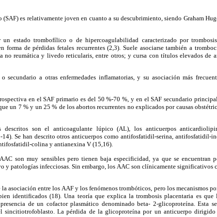
co (SAF) es relativamente joven en cuanto a su descubrimiento, siendo Graham Hug
r un estado trombofílico o de hipercoagulabilidad caracterizado por trombosis
en forma de pérdidas fetales recurrentes (2,3). Suele asociarse también a tromboc
 no reumática y livedo reticularis, entre otros; y cursa con títulos elevados de a
 o secundario a otras enfermedades inflamatorias, y su asociación más frecuen
 prospectiva en el SAF primario es del 50 %-70 %, y en el SAF secundario princip
e que un 7 % y un 25 % de los abortos recurrentes no explicados por causas obstétric
s descritos son el anticoagulante lúpico (AL), los anticuerpos anticardiolip
4). Se han descrito otros anticuerpos como antifosfatidil-serina, antifosfatidil-inos
ntifosfatidil-colina y antianexina V (15,16).
AAC son muy sensibles pero tienen baja especificidad, ya que se encuentran p
ivo y patologías infecciosas. Sin embargo, los AAC son clínicamente significativos
 la asociación entre los AAF y los fenómenos trombóticos, pero los mecanismos por
bien identificados (18). Una teoría que explica la trombosis placentaria es qu
 presencia de un cofactor plasmático denominado beta- 2-glicoproteína. Esta se
l sincitiotrofoblasto. La pérdida de la glicoproteína por un anticuerpo dirigido 