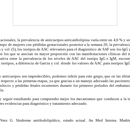
acionales, la prevalencia de anticuerpos anticardiolipina varía entre un 4,6 % y
rupo de mujeres con pérdidas gestacionales posterior a la semana 20, la prevalenci
 y col. (5), los isotipos de AAC relevantes para el diagnóstico de SAF son los IgG 
on los que se asocian en mayor proporción con las manifestaciones clínicas del 
cativa entre la prevalencia de los niveles de AAC del isotipo IgG e IgM, encon
isotipos, a diferencia de Garcia y col. donde los valores de AAC para isotipos Ig
e anticuerpos son impredecibles, podemos inferir para este grupo, que en las últim
specto a las primeras etapas, ya que gracias a un manejo adecuado las pacientes
óticos y pérdidas fetales recurrentes durante los primeros períodos del embarazo
ón.
 seguir estudiando para comprender mejor los mecanismos que conducen a la tr
ores evidencias para diagnóstico y tratamiento adecuado.
érez G. Síndrome antifosfolipídico, estado actual. An Med Interna. Madri