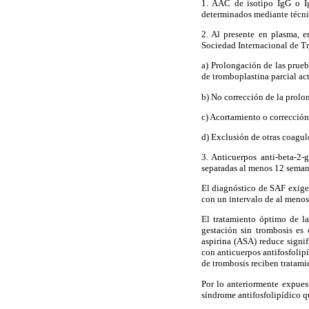
1. AAC de isotipo IgG o Ig
determinados mediante técni
2. Al presente en plasma, 
Sociedad Internacional de T
a) Prolongación de las prue
de tromboplastina parcial ac
b) No corrección de la prolo
c) Acortamiento o corrección
d) Exclusión de otras coagulo
3. Anticuerpos anti-beta-2-
separadas al menos 12 seman
El diagnóstico de SAF exige 
con un intervalo de al menos
El tratamiento óptimo de l
gestación sin trombosis es
aspirina (ASA) reduce signi
con anticuerpos antifosfolip
de trombosis reciben trata
Por lo anteriormente expuest
síndrome antifosfolipídico q