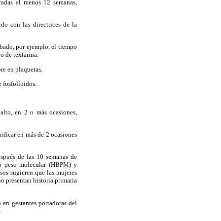
aradas al menos 12 semanas,
o con las directrices de la
bado, por ejemplo, el tiempo
o de textarina.
re en plaquetas.
 fosfolípidos.
 alto, en 2 o más ocasiones,
rificar en más de 2 ocasiones
espués de las 10 semanas de
ajo peso molecular (HBPM) y
sos sugieren que las mujeres
o presentan historia primaria
a en gestantes portadoras del
.