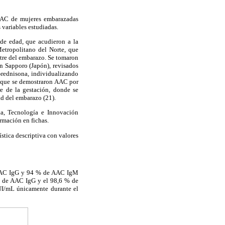
 AAC de mujeres embarazadas
 variables estudiadas.
de edad, que acudieron a la
Metropolitano del Norte, que
stre del embarazo. Se tomaron
en Sapporo (Japón), revisados
prednisona, individualizando
s que se demostraron AAC por
re de la gestación, donde se
ad del embarazo (21).
ia, Tecnología e Innovación
ormación en fichas.
stica descriptiva con valores
 AAC IgG y 94 % de AAC IgM
% de AAC IgG y el 98,6 % de
UI/mL únicamente durante el