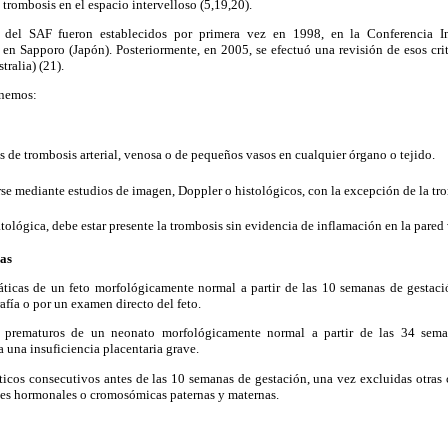
trombosis en el espacio intervelloso (5,19,20).
ios del SAF fueron establecidos por primera vez en 1998, en la Conferencia I
 en Sapporo (Japón). Posteriormente, en 2005, se efectuó una revisión de esos cri
ralia) (21).
tenemos:
s de trombosis arterial, venosa o de pequeños vasos en cualquier órgano o tejido.
rse mediante estudios de imagen, Doppler o histológicos, con la excepción de la tro
atológica, debe estar presente la trombosis sin evidencia de inflamación en la pared 
cas
ticas de un feto morfológicamente normal a partir de las 10 semanas de gestaci
fía o por un examen directo del feto.
prematuros de un neonato morfológicamente normal a partir de las 34 sema
 una insuficiencia placentaria grave.
áticos consecutivos antes de las 10 semanas de gestación, una vez excluidas otras
nes hormonales o cromosómicas paternas y maternas.