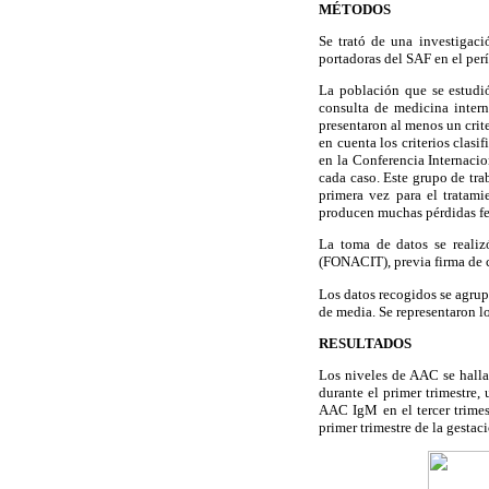
MÉTODOS
Se trató de una investigac
portadoras del SAF en el per
La población que se estudi
consulta de medicina intern
presentaron al menos un crit
en cuenta los criterios clas
en la Conferencia Internaci
cada caso. Este grupo de tr
primera vez para el tratami
producen muchas pérdidas feta
La toma de datos se realiz
(FONACIT), previa firma de co
Los datos recogidos se agrup
de media. Se representaron lo
RESULTADOS
Los niveles de AAC se hal
durante el primer trimestr
AAC IgM en el tercer trime
primer trimestre de la gestaci