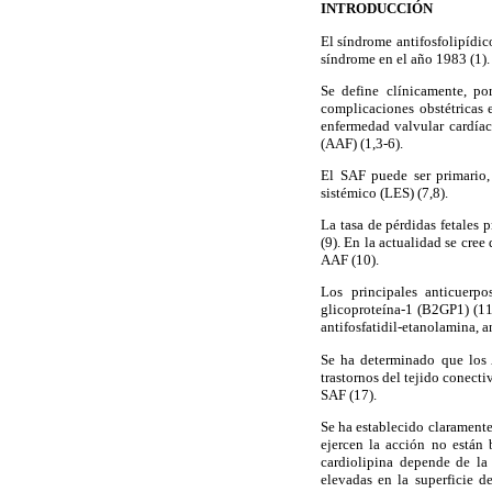
INTRODUCCIÓN
El síndrome antifosfolipídi
síndrome en el año 1983 (1).
Se define clínicamente, po
complicaciones obstétricas 
enfermedad valvular cardíaca
(AAF) (1,3-6).
El SAF puede ser primario,
sistémico (LES) (7,8).
La tasa de pérdidas fetales
(9). En la actualidad se cre
AAF (10).
Los principales anticuerpo
glicoproteína-1 (B2GP1) (11-1
antifosfatidil-etanolamina, a
Se ha determinado que los 
trastornos del tejido conect
SAF (17).
Se ha establecido claramente
ejercen la acción no están 
cardiolipina depende de la
elevadas en la superficie de