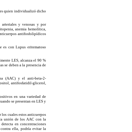
es quien individualizó dicho
 arteriales y venosas y por
itopenia, anemia hemolítica,
nticuerpos antifosfolipídicos
te es con Lupus eritematoso
almente LES, alcanza el 90 %
as se deben a la presencia de
ina (AAC) y el anti-beta-2-
itol, antifosfatidil-glicerol,
ositivos en una variedad de
 cuando se presentan en LES y
 los cuales estos anticuerpos
e la unión de los AAC con la
 detecta en concentraciones
contra ella, podría evitar la