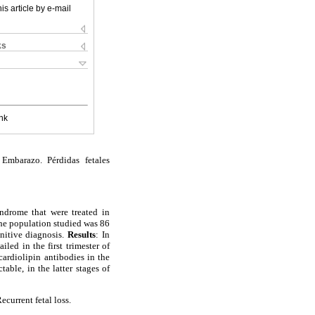
is article by e-mail
ks
nk
. Embarazo. Pérdidas fetales
yndrome that were treated in
The population studied was 86
initive diagnosis.
Results
: In
led in the first trimester of
ardiolipin antibodies in the
able, in the latter stages of
current fetal loss.