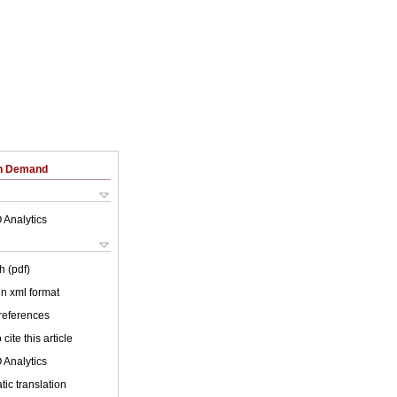
on Demand
 Analytics
h (pdf)
 in xml format
 references
cite this article
 Analytics
ic translation