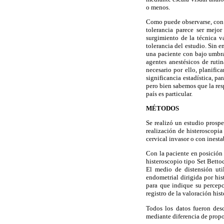
o menos.
Como puede observarse, con l
tolerancia parece ser mejo
surgimiento de la técnica v
tolerancia del estudio. Sin e
una paciente con bajo umbra
agentes anestésicos de ruti
necesario por ello, planifi
significancia estadística, pa
pero bien sabemos que la res
país es particular.
MÉTODOS
Se realizó un estudio prospe
realización de histeroscopia
cervical invasor o con ines
Con la paciente en posición 
histeroscopio tipo Set Betto
El medio de distensión uti
endometrial dirigida por his
para que indique su percepc
registro de la valoración his
Todos los datos fueron des
mediante diferencia de propo