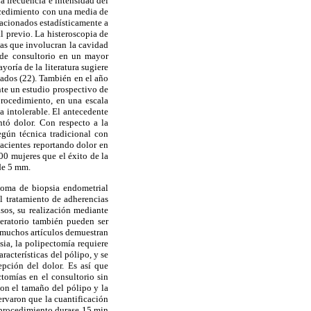
a frecuencia e intensidad del
ocedimiento con una media de
lacionados estadísticamente a
l previo. La histeroscopia de
as que involucran la cavidad
e de consultorio en un mayor
yoría de la literatura sugiere
nados (22). También en el año
nte un estudio prospectivo de
procedimiento, en una escala
 intolerable. El antecedente
tó dolor. Con respecto a la
egún técnica tradicional con
acientes reportando dolor en
00 mujeres que el éxito de la
 de 5 mm.
toma de biopsia endometrial
El tratamiento de adherencias
asos, su realización mediante
peratorio también pueden ser
e muchos artículos demuestran
sia, la polipectomía requiere
racterísticas del pólipo, y se
epción del dolor. Es así que
tomías en el consultorio sin
son el tamaño del pólipo y la
ervaron que la cuantificación
 procedimiento durase 15 min