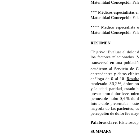
Maternidad Concepción Palac
*** Médicos especialistas en
Maternidad Concepción Palac
**** Médico especialista e
Maternidad Concepción Palac
RESUMEN
Objetivo
: Evaluar el dolor d
los factores relacionados.
M
transversal en una poblaci
acudieron al Servicio de G
antecedentes y datos clínic
análoga de 0 al 10.
Result
moderado: 36,2 %, dolor inte
y la edad, paridad, estado 
presentaron dolor leve, mie
permeable hubo 0,4 % de dol
intolerable presentaban est
mayoría de las pacientes; e
percepción de dolor fue mayo
Palabras clave
: Histeroscop
SUMMARY