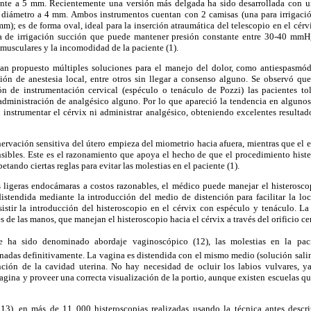
ente a 5 mm. Recientemente una versión más delgada ha sido desarrollada con 
 diámetro a 4 mm. Ambos instrumentos cuentan con 2 camisas (una para irrigació
m); es de forma oval, ideal para la inserción atraumática del telescopio en el cérv
de irrigación succión que puede mantener presión constante entre 30-40 mmHg
 musculares y la incomodidad de la paciente (1).
n propuesto múltiples soluciones para el manejo del dolor, como antiespasmódi
ación de anestesia local, entre otros sin llegar a consenso alguno. Se observó q
ón de instrumentación cervical (espéculo o tenáculo de Pozzi) las pacientes tol
administración de analgésico alguno. Por lo que apareció la tendencia en algunos
n instrumentar el cérvix ni administrar analgésico, obteniendo excelentes resultad
nervación sensitiva del útero empieza del miometrio hacia afuera, mientras que el 
nsibles. Este es el razonamiento que apoya el hecho de que el procedimiento hist
petando ciertas reglas para evitar las molestias en el paciente (1).
 ligeras endocámaras a costos razonables, el médico puede manejar el histerosco
istendida mediante la introducción del medio de distención para facilitar la loca
istir la introducción del histeroscopio en el cérvix con espéculo y tenáculo. L
de las manos, que manejan el histeroscopio hacia el cérvix a través del orificio cer
 ha sido denominado abordaje vaginoscópico (12), las molestias en la pac
nadas definitivamente. La vagina es distendida con el mismo medio (solución salin
ción de la cavidad uterina. No hay necesidad de ocluir los labios vulvares, ya
 vagina y proveer una correcta visualización de la portio, aunque existen escuelas q
,13), en más de 11 000 histeroscopias realizadas usando la técnica antes descr