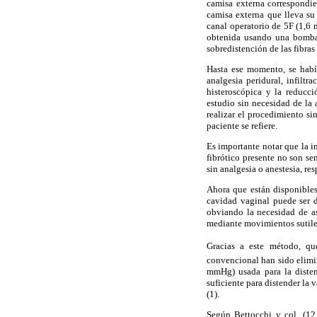
camisa externa correspondi
camisa externa que lleva su
canal operatorio de 5F (1,6 m
obtenida usando una bomba 
sobredistención de las fibras
Hasta ese momento, se había
analgesia peridural, infiltr
histeroscópica y la reducci
estudio sin necesidad de la 
realizar el procedimiento si
paciente se refiere.
Es importante notar que la i
fibrótico presente no son se
sin analgesia o anestesia, res
Ahora que están disponibles
cavidad vaginal puede ser d
obviando la necesidad de as
mediante movimientos sutiles 
Gracias a este método, que
convencional han sido elimi
mmHg) usada para la disten
suficiente para distender la
(1).
Según Bettocchi y col. (12