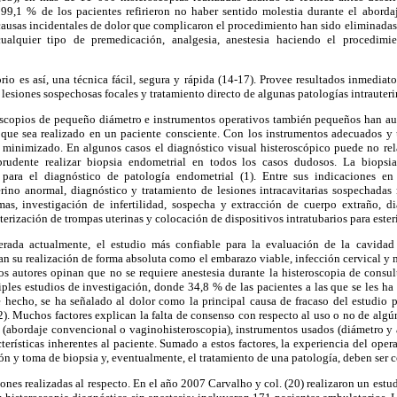
99,1 % de los pacientes refirieron no haber sentido molestia durante el abordaj
 causas incidentales de dolor que complicaron el procedimiento han sido eliminadas.
ualquier tipo de premedicación, analgesia, anestesia haciendo el procedimi
rio es así, una técnica fácil, segura y rápida (14-17). Provee resultados inmediat
n lesiones sospechosas focales y tratamiento directo de algunas patologías intrauteri
oscopios de pequeño diámetro e instrumentos operativos también pequeños han au
que sea realizado en un paciente consciente. Con los instrumentos adecuados y 
r minimizado. En algunos casos el diagnóstico visual histeroscópico puede no rel
 prudente realizar biopsia endometrial en todos los casos dudosos. La biopsia 
para el diagnóstico de patología endometrial (1). Entre sus indicaciones en
rino anormal, diagnóstico y tratamiento de lesiones intracavitarias sospechad
mas, investigación de infertilidad, sospecha y extracción de cuerpo extraño, 
terización de trompas uterinas y colocación de dispositivos intratubarios para esteri
derada actualmente, el estudio más confiable para la evaluación de la cavidad
n su realización de forma absoluta como el embarazo viable, infección cervical y
s autores opinan que no se requiere anestesia durante la histeroscopia de consul
ples estudios de investigación, donde 34,8 % de las pacientes a las que se les ha 
e hecho, se ha señalado al dolor como la principal causa de fracaso del estudio p
). Muchos factores explican la falta de consenso con respecto al uso o no de algún
 (abordaje convencional o vaginohisteroscopia), instrumentos usados (diámetro y a
terísticas inherentes al paciente. Sumado a estos factores, la experiencia del oper
n y toma de biopsia y, eventualmente, el tratamiento de una patología, deben ser c
iones realizadas al respecto. En el año 2007 Carvalho y col. (20) realizaron un estu