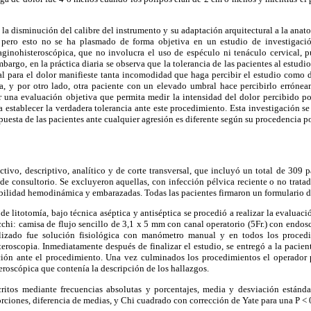
a disminución del calibre del instrumento y su adaptación arquitectural a la anatom
r pero esto no se ha plasmado de forma objetiva en un estudio de investigaci
aginohisteroscópica, que no involucra el uso de espéculo ni tenáculo cervical, 
mbargo, en la práctica diaria se observa que la tolerancia de las pacientes al estudi
l para el dolor manifieste tanta incomodidad que haga percibir el estudio como do
na, y por otro lado, otra paciente con un elevado umbral hace percibirlo errón
car una evaluación objetiva que permita medir la intensidad del dolor percibido p
ra establecer la verdadera tolerancia ante este procedimiento. Esta investigación se
puesta de las pacientes ante cualquier agresión es diferente según su procedencia po
ctivo, descriptivo, analítico y de corte transversal, que incluyó un total de 309 
 de consultorio. Se excluyeron aquellas, con infección pélvica reciente o no trata
tabilidad hemodinámica y embarazadas. Todas las pacientes firmaron un formulario 
de litotomía, bajo técnica aséptica y antiséptica se procedió a realizar la evaluac
cchi: camisa de flujo sencillo de 3,1 x 5 mm con canal operatorio (5Fr.) con endos
lizado fue solución fisiológica con manómetro manual y en todos los procedi
teroscopia. Inmediatamente después de finalizar el estudio, se entregó a la pacien
ión ante el procedimiento. Una vez culminados los procedimientos el operador p
teroscópica que contenía la descripción de los hallazgos.
critos mediante frecuencias absolutas y porcentajes, media y desviación estánd
rciones, diferencia de medias, y Chi cuadrado con corrección de Yate para una P < 