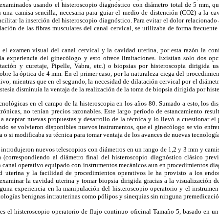
 examinados usando el histeroscopio diagnóstico con diámetro total de 5 mm, qu
 una camisa sencilla, necesaria para guiar el medio de distención (CO2) a la cav
acilitar la inserción del histeroscopio diagnóstico. Para evitar el dolor relacionado
lación de las fibras musculares del canal cervical, se utilizaba de forma frecuente
 el examen visual del canal cervical y la cavidad uterina, por esta razón la conf
la experiencia del ginecólogo y esto ofrece limitaciones. Existían solo dos opci
tación y curetaje, Pipelle, Vabra, etc.) o biopsias por histeroscopia dirigida
obre la óptica de 4 mm. En el primer caso, por la naturaleza ciega del procedimien
tivo, mientras que en el segundo, la necesidad de dilatación cervical por el diámetr
stesia disminuía la ventaja de la realización de la toma de biopsia dirigida por histe
cnológicas en el campo de la histeroscopia en los años 80. Sumado a esto, los di
ónicas, no tenían precios razonables. Este largo período de estancamiento resul
a aceptar nuevas propuestas y desarrollo de la técnica y lo llevó a cuestionar el
ndo se volvieron disponibles nuevos instrumentos, que el ginecólogo se vio enfren
a o si modificaba su técnica para tomar ventaja de los avances de nuevas tecnología
e introdujeron nuevos telescopios con diámetros en un rango de 1,2 y 3 mm y cami
(correspondiendo al diámetro final del histeroscopio diagnóstico clásico previ
n canal operativo equipado con instrumentos mecánicos aun en procedimientos diag
 uterina y la facilidad de procedimientos operativos le ha provisto a los endo
examinar la cavidad uterina y tomar biopsia dirigida gracias a la visualización 
lguna experiencia en la manipulación del histeroscopio operatorio y el instrument
patologías benignas intrauterinas como pólipos y sinequias sin ninguna premedicación
es el histeroscopio operatorio de flujo continuo oficinal Tamaño 5, basado en u