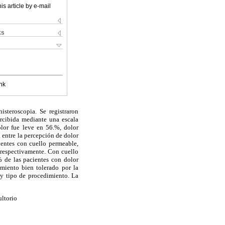
is article by e-mail
ks
nk
steroscopia. Se registraron
ercibida mediante una escala
lor fue leve en 56.%, dolor
 entre la percepción de dolor
ientes con cuello permeable,
 respectivamente. Con cuello
% de las pacientes con dolor
imiento bien tolerado por la
 y tipo de procedimiento. La
ultorio