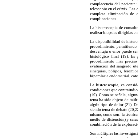
complacencia del paciente: 
telescopio en el cérvix. Las
completa eliminación de c
complicaciones.
La histeroscopia de consulto
realizar biopsias dirigidas e
La disponibilidad de hister
procedimiento, permitiendo 
desventaja o error puede se
histológico final (19). Es
procedimiento más preciso 
evaluación del sangrado ute
sinequias, pólipos, leiomio
hiperplasia endometrial, cate
La histeroscopia, es consi
condiciones que contraindica
(19). Como se señala, alguno
tema ha sido objeto de múlti
algún tipo de dolor (21). D
siendo tema de debate (20,22
mismo, como son: la técnica
medio de distención) y carac
combinación de la exploració
Son múltiples las investigac