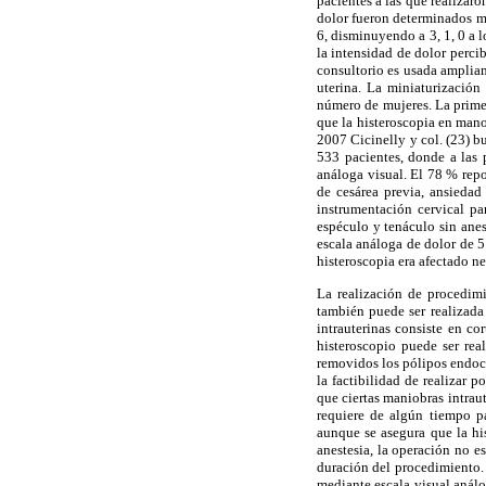
pacientes a las que realizar
dolor fueron determinados m
6, disminuyendo a 3, 1, 0 a 
la intensidad de dolor perci
consultorio es usada amplia
uterina. La miniaturización
número de mujeres. La primera
que la histeroscopia en mano
2007 Cicinelly y col. (23) b
533 pacientes, donde a las 
análoga visual. El 78 % rep
de cesárea previa, ansieda
instrumentación cervical pa
espéculo y tenáculo sin ane
escala análoga de dolor de 5
histeroscopia era afectado ne
La realización de procedim
también puede ser realizada 
intrauterinas consiste en co
histeroscopio puede ser rea
removidos los pólipos endoce
la factibilidad de realizar 
que ciertas maniobras intraut
requiere de algún tiempo pa
aunque se asegura que la hi
anestesia, la operación no e
duración del procedimiento. 
mediante escala visual anál