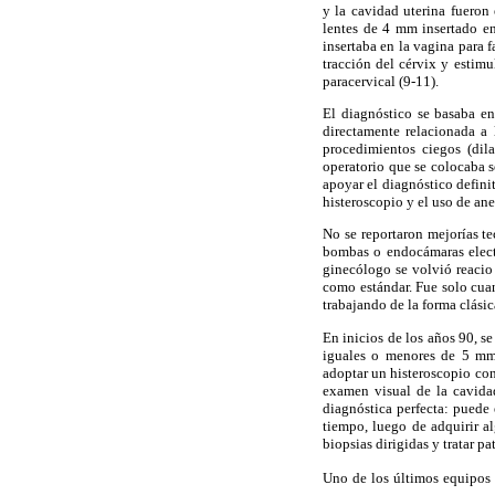
y la cavidad uterina fueron
lentes de 4 mm insertado en
insertaba en la vagina para f
tracción del cérvix y estimu
paracervical (9-11).
El diagnóstico se basaba en
directamente relacionada a 
procedimientos ciegos (dila
operatorio que se colocaba s
apoyar el diagnóstico defini
histeroscopio y el uso de ane
No se reportaron mejorías te
bombas o endocámaras electr
ginecólogo se volvió reacio 
como estándar. Fue solo cua
trabajando de la forma clásic
En inicios de los años 90, s
iguales o menores de 5 mm 
adoptar un histeroscopio co
examen visual de la cavidad
diagnóstica perfecta: puede 
tiempo, luego de adquirir a
biopsias dirigidas y tratar 
Uno de los últimos equipos 