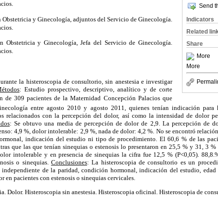
ios.
Send th
 Obstetricia y Ginecología, adjuntos del Servicio de Ginecología.
Indicators
ios.
Related lin
n Obstetricia y Ginecología, Jefa del Servicio de Ginecología.
Share
ios.
More
More
urante la histeroscopia de consultorio, sin anestesia e investigar
Permali
étodos
: Estudio prospectivo, descriptivo, analítico y de corte
ón de 309 pacientes de la Maternidad Concepción Palacios que
inecología entre agosto 2010 y agosto 2011, quienes tenían indicación para hi
os relacionados con la percepción del dolor, así como la intensidad de dolor p
ados
: Se obtuvo una media de percepción de dolor de 2,9. La percepción de do
nso: 4,9 %, dolor intolerable: 2,9 %, nada de dolor: 4,2 %. No se encontró relación
hormonal, indicación del estudio ni tipo de procedimiento. El 60,6 % de las pac
ntras que las que tenían sinequias o estenosis lo presentaron en 25,5 % y 31, 3 %
or intolerable y en presencia de sinequias la cifra fue 12,5 % (P<0,05). 88,8.
enosis o sinequias.
Conclusiones
: La histeroscopia de consultorio es un proced
s independiente de la paridad, condición hormonal, indicación del estudio, edad
r en pacientes con estenosis o sinequias cervicales.
ia. Dolor. Histeroscopia sin anestesia. Histeroscopia oficinal. Histeroscopia de cons