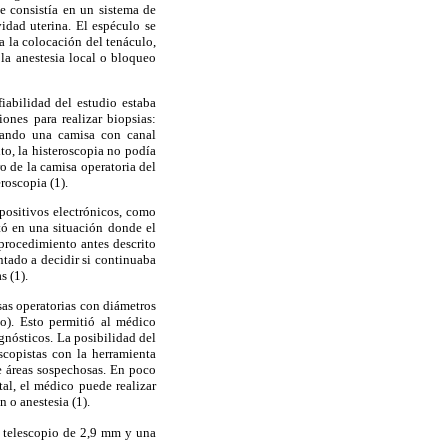
e consistía en un sistema de
idad uterina. El espéculo se
 a la colocación del tenáculo,
 la anestesia local o bloqueo
iabilidad del estudio estaba
ones para realizar biopsias:
 usando una camisa con canal
to, la histeroscopia no podía
o de la camisa operatoria del
roscopia (1).
spositivos electrónicos, como
tó en una situación donde el
 procedimiento antes descrito
tado a decidir si continuaba
s (1).
sas operatorias con diámetros
o). Esto permitió al médico
nósticos. La posibilidad del
scopistas con la herramienta
de áreas sospechosas. En poco
al, el médico puede realizar
 o anestesia (1).
n telescopio de 2,9 mm y una