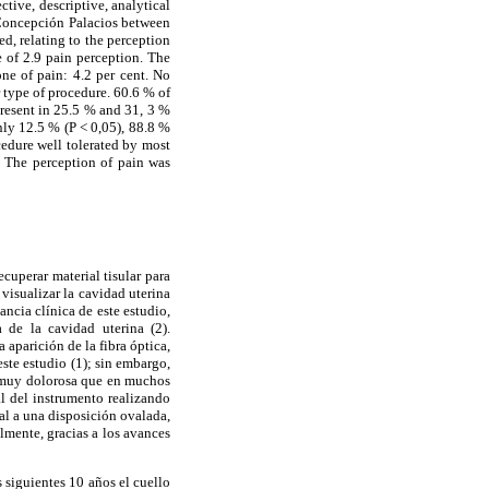
ective, descriptive, analytical
 Concepción Palacios between
, relating to the perception
e of 2.9 pain perception. The
ne of pain: 4.2 per cent. No
r type of procedure. 60.6 % of
present in 25.5 % and 31, 3 %
nly 12.5 % (P < 0,05), 88.8 %
cedure well tolerated by most
e. The perception of pain was
cuperar material tisular para
visualizar la cavidad uterina
ncia clínica de este estudio,
a de la cavidad uterina (2).
 aparición de la fibra óptica,
ste estudio (1); sin embargo,
a muy dolorosa que en muchos
al del instrumento realizando
al a una disposición ovalada,
lmente, gracias a los avances
 siguientes 10 años el cuello