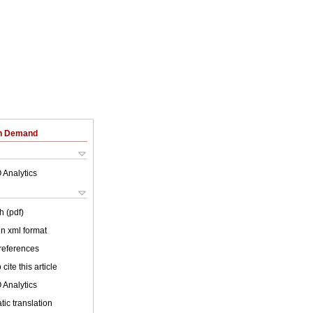
on Demand
 Analytics
h (pdf)
 in xml format
 references
cite this article
 Analytics
ic translation