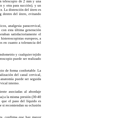
un telescopio de 2 mm y una
n y otra para succión); y un
ix. La distención del útero es
 dentro del útero, evitando
cos, analgesia paracervical,
ue con esta última generación
eraban satisfactoriamente el
 histeroscopistas europeos, a
os en cuanto a tolerancia del
endometrio y cualquier tejido
eroscopio puede ser realizado
pio de forma confortable. La
lización del canal cervical,
a anatomía puede ser seguida
vical interno.
iente asociadas al abordaje
a) a la misma presión (30-40
 que el paso del líquido es
ue si recomiendan su oclusión
ita, confirma que hay mayor