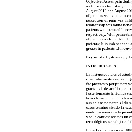
Objective
: Assess pain durin
and cross-section study in 
August 2010 and August 2011
of pain, as well as the inte
perception of pain was mild
relationship was found betwee
patients with permeable cerv
respectively. With permeable
of patients with intolerable 
patients; It is independent 
greater in patients with cervi
Key words:
Hysteroscopy. Pa
INTRODUCCIÓN
La histeroscopia es el estud
su estudio anatomo-patológic
fue propuesto por primera ve
gracias al desarrollo de lo
Posteriormente la técnica ent
la modernización del telesco
aun en ese momento el diáme
casos terminó siendo la caus
modificaciones que le permit
y se le confiere además un c
tecnológicos, se redujo el di
Entre 1970 e inicios de 1980