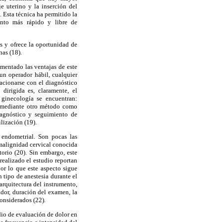
e uterino y la inserción del
 Esta técnica ha permitido la
ento más rápido y libre de
os y ofrece la oportunidad de
nas (18).
mentado las ventajas de este
un operador hábil, cualquier
acionarse con el diagnóstico
dirigida es, claramente, el
 ginecología se encuentran:
as mediante otro método como
diagnóstico y seguimiento de
lización (19).
 endometrial. Son pocas las
 malignidad cervical conocida
torio (20). Sin embargo, este
realizado el estudio reportan
or lo que este aspecto sigue
 tipo de anestesia durante el
rquitectura del instrumento,
ador, duración del examen, la
onsiderados (22).
dio de evaluación de dolor en