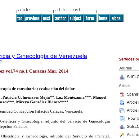
ricia y Ginecología de Venezuela
Services 
2
Journal
ez vol.74 no.1 Caracas Mar. 2014
SciELO
Article
scopia de consultorio: evaluación del dolor
Spanis
*, Patricia Colmenares Mejía**, Luz Montezuma***, Manuel
eses***, Mireya González Blanco****
Article
Article
ernidad Concepción Palacios Caracas, Venezuela.
How to 
bstetricia y Ginecología, adjunto del Servicio de Ginecología
epción Palacios.
SciELO
Automat
Obstetricia y Ginecología, adjunto del Servicio de Prenatal.