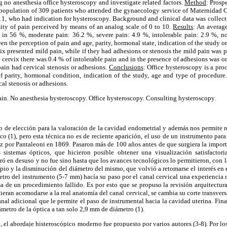
g no anesthesia office hysteroscopy and investigate related factors.
Method
: Prosp
a population of 309 patients who attended the gynaecology service of Maternidad
, who had indication for hysteroscopy. Background and clinical data was collected
nsity of pain perceived by means of an analog scale of 0 to 10.
Results
: An averag
 in 56 %, moderate pain: 36.2 %, severe pain: 4.9 %, intolerable pain: 2.9 %, no
n the perception of pain and age, parity, hormonal state, indication of the study o
ix presented mild pain, while if they had adhesions or stenosis the mild pain was 
 cervix there was 0.4 % of intolerable pain and in the presence of adhesions was o
pain had cervical stenosis or adhesions.
Conclusions
: Office hysteroscopy is a pro
of parity, hormonal condition, indication of the study, age and type of procedur
cal stenosis or adhesions.
in. No anesthesia hysteroscopy. Office hysteroscopy. Consulting hysteroscopy.
io de elección para la valoración de la cavidad endometrial y además nos permite re
o (1), pero esta técnica no es de reciente aparición, el uso de un instrumento para 
z por Pantaleoni en 1869. Pasaron más de 100 años antes de que surgiera la importa
s sistemas ópticos, que hicieron posible obtener una visualización satisfactori
ró en desuso y no fue sino hasta que los avances tecnológicos lo permitieron, con la
pio y la disminución del diámetro del mismo, que volvió a retomarse el interés en e
tro del instrumento (5-7 mm) hacía su paso por el canal cervical una experienci
a de un procedimiento fallido. Es por esto que se propuso la revisión arquitectur
ieran acomodarse a la real anatomía del canal cervical, se cambia su corte transvers
anal adicional que le permite el paso de instrumental hacia la cavidad uterina. Fina
ámetro de la óptica a tan solo 2,9 mm de diámetro (1).
, el abordaje histeroscópico moderno fue propuesto por varios autores (3-8). Por los