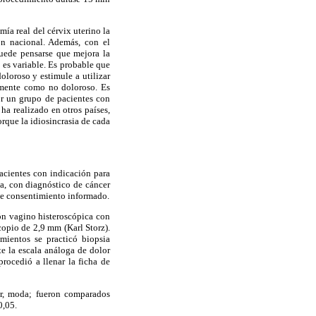
ía real del cérvix uterino la
ón nacional. Además, con el
puede pensarse que mejora la
o es variable. Es probable que
loroso y estimule a utilizar
eamente como no doloroso. Es
or un grupo de pacientes con
 ha realizado en otros países,
rque la idiosincrasia de cada
pacientes con indicación para
da, con diagnóstico de cáncer
de consentimiento informado.
ión vagino histeroscópica con
copio de 2,9 mm (Karl Storz).
mientos se practicó biopsia
te la escala análoga de dolor
rocedió a llenar la ficha de
ar, moda; fueron comparados
0,05.