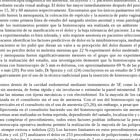
on histeroscopia diagnóstica sin anestesia; incluyeron 171 pacientes ambulatorios. L
ediante escala visual análoga. El dolor fue mayor inmediatamente después del pr
los 15, 30 y 60 minutos respectivamente. Encontraron que los únicos parámetros re
bido fueron la menopausia, la colocación de espéculo y la ausencia de parto vagina
mente como primera línea de estudio del sangrado uterino anormal y otras patologí
 de los instrumentos permite que la histeroscopia sea realizada en un ambient
 limitación de su masificación es el dolor y la baja tolerancia del paciente. La ma
s experimentadas es bien tolerada, y solo requiere anestesia en pacientes seleccio
uscaron identificar los factores predictivos de dolor en la minihisteroscopia, media
pacientes se les pidió que dieran un valor a su percepción del dolor durante el 
ortó no percibir dolor ni molestia mientras que 22 % experimentó dolor moderado a
d y menopausia fueron significativamente menores en el grupo que no experimen
ra la realización del estudio, una investigación demostró que la histeroscopia s
stesia con histeroscopio de 5 mm es dolorosa, con aproximadamente 69 % de las p
 o más (20). Por otro lado, Di Spiezio y col. (24) concluyeron en un estudio de 5 0
gativamente por el uso de la técnica tradicional para la inserción de histeroscopio
ientos dentro de la cavidad endometrial mediante instrumentos de 5F, como la 
sin anestesia, de forma rápida y sin involucrar o estimular la pared miometrial. 
rtar las mismas con tijeras mecánicas o con electrobisturí. En la mayoría de los c
lizada en el consultorio sin el uso de anestesia. Con el uso del histeroscopio o
rvicales en el consultorio sin el uso de anestesia (25,26), sin embargo, a pesar qu
polipectomía en el consultorio haciendo uso del histeroscopio operatorio sin aneste
erinas sean realizadas en forma repetida, dependiendo del tamaño, localización y ca
ra completar el procedimiento, todos estos factores podrían influenciar la perc
steroscopia operativa moderna permite la realización de la mayoría de las polipec
s siempre exitosa e indolora (22). Los factores limitantes en estos procedimientos 
Litta y col. (27) analizaron el dolor en 253 procedimientos de polipectomía y obs
oga de dolor fue 4 o menos cuando los pólipos eran de 2 cm o menos y mientras el