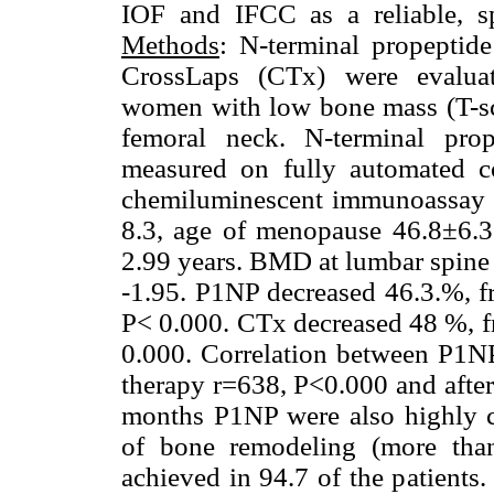
IOF and IFCC as a reliable, sp
Methods
: N-terminal propeptid
CrossLaps (CTx) were evalua
women with low bone mass (T-sco
femoral neck. N-terminal pro
measured on fully automated c
chemiluminescent immunoassay 
8.3, age of menopause 46.8±6.
2.99 years. BMD at lumbar spine 
-1.95. P1NP decreased 46.3.%, f
P< 0.000. CTx decreased 48 %, f
0.000. Correlation between P1NP
therapy r=638, P<0.000 and after
months P1NP were also highly c
of bone remodeling (more th
achieved in 94.7 of the patients