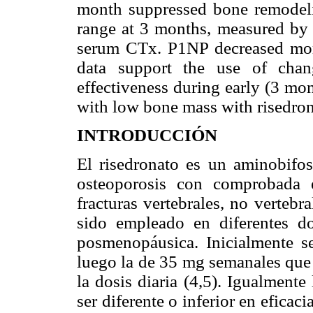
month suppressed bone remodeli
range at 3 months, measured b
serum CTx. P1NP decreased mor
data support the use of cha
effectiveness during early (3 m
with low bone mass with risedro
INTRODUCCIÓN
El risedronato es un aminobifos
osteoporosis con comprobada e
fracturas vertebrales, no verteb
sido empleado en diferentes do
posmenopáusica. Inicialmente se
luego la de 35 mg semanales que 
la dosis diaria (4,5). Igualment
ser diferente o inferior en eficaci