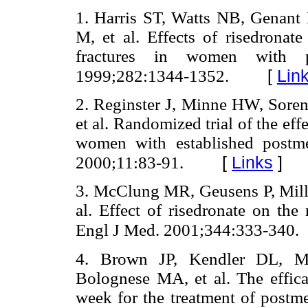
1. Harris ST, Watts NB, Genant
M, et al. Effects of risedronate
fractures in women with p
[
Lin
1999;282:1344-1352.
2. Reginster J, Minne HW, Sor
et al. Randomized trial of the effe
women with established postme
[
Links
]
2000;11:83-91.
3. McClung MR, Geusens P, Mill
al. Effect of risedronate on the
Engl J Med. 2001;344:333-340.
4. Brown JP, Kendler DL, 
Bolognese MA, et al. The efficac
week for the treatment of postme