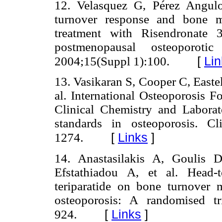
12. Velasquez G, Pérez Angul
turnover response and bone m
treatment with Risendronate
postmenopausal osteoporotic
[
Lin
2004;15(Suppl 1):100.
13. Vasikaran S, Cooper C, Eastel
al. International Osteoporosis F
Clinical Chemistry and Labora
standards in osteoporosis. 
[
Links
]
1274.
14. Anastasilakis A, Goulis 
Efstathiadou A, et al. Head-
teriparatide on bone turnover
osteoporosis: A randomised tr
[
Links
]
924.