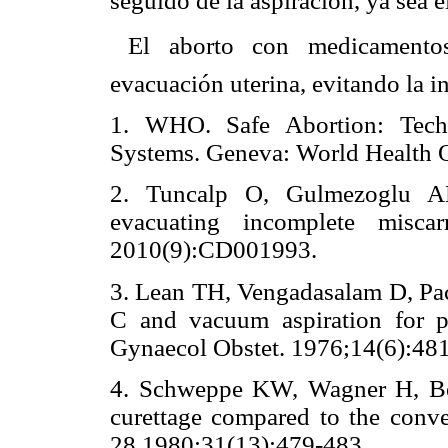
seguido de la aspiración, ya sea e
 El aborto con medicamento
evacuación uterina, evitando la i
1. WHO. Safe Abortion: Techn
Systems. Geneva: World Health O
2. Tuncalp O, Gulmezoglu AM
evacuating incomplete misca
2010(9):CD001993.
3. Lean TH, Vengadasalam D, Pac
C and vacuum aspiration for per
Gynaecol Obstet. 1976;14(6):48
4. Schweppe KW, Wagner H, Bel
curettage compared to the conve
28 1980;31(13):479-483.