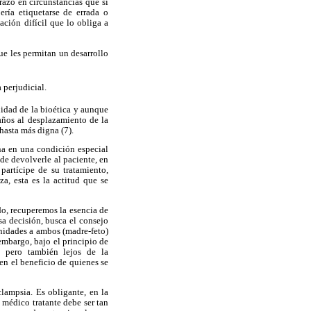
razo en circunstancias que si
ería etiquetarse de errada o
ación difícil que lo obliga a
ue les permitan un desarrollo
 perjudicial.
nidad de la bioética y aunque
años al desplazamiento de la
hasta más digna (7).
na en una condición especial
 de devolverle al paciente, en
partícipe de su tratamiento,
a, esta es la actitud que se
o, recuperemos la esencia de
sa decisión, busca el consejo
unidades a ambos (madre-feto)
 embargo, bajo el principio de
o pero también lejos de la
en el beneficio de quienes se
clampsia. Es obligante, en la
 médico tratante debe ser tan