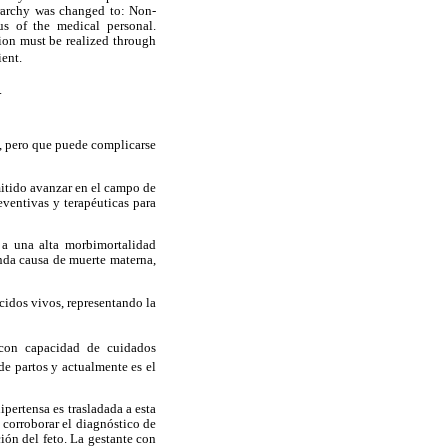
rarchy was changed to: Non-
us of the medical personal.
ion must be realized through
ient.
.
a, pero que puede complicarse
mitido avanzar en el campo de
eventivas y terapéuticas para
 a una alta morbimortalidad
unda causa de muerte materna,
cidos vivos, representando la
 con capacidad de cuidados
e partos y actualmente es el
ipertensa es trasladada a esta
 corroborar el diagnóstico de
ción del feto. La gestante con