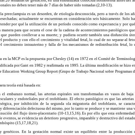
 las 20 semanas de gestación, en una embarazada conocida normotensa antes del ac
sionales no deben tener más de 7 días de haber sido tomadas (2,10-13).
la preeclampsia es un desorden, de etiología desconocida, pero a través de los añ
 desechadas; actualmente se encuentran en consideración seis básicamente. Solo h
ntender por qué la utilización de un período conocido como expectancia y por qué
 manera para que ocurra el cese de la cadena de acontecimientos patológicos qu
 que pueden conllevar a su muerte; y pudiera ocurrir también una disfunción úter
producto y con ello el crecimiento y vitalidad fetal, lo cual de no separar al feto
el crecimiento intrauterino y falla de los mecanismos de redistribución fetal, l
iza en la MCP es la propuesta por Chesley (14) en 1972 en el Comité de Terminol
dificada por Gant en 1982 y reafirmada en 1995. La última modificación se hizo e
re Education Working Group Report (Grupo de Trabajo Nacional sobre Programas d
mera teoría está basada en:
 el embarazo normal, las arterias espirales son transformadas en vasos de baja 
culares y endoteliales por el trofoblasto. El efecto patológico es que las arterias
érgica, por inhibición de la segunda ola migratoria del trofoblasto, se carac
 y diferenciación defectuosa del mismo, por lo tanto se produce y se mantiene una
nución del flujo útero-placentario (10-13,15,16). Es por ello que esta enfermedad
de eventos, se evidencia un deterioro progresivo, imparable y destructivo del estado
 inhóspito (15,17,18,21).
y genéticos. En la gestación normal existe un equilibrio entre la producción d