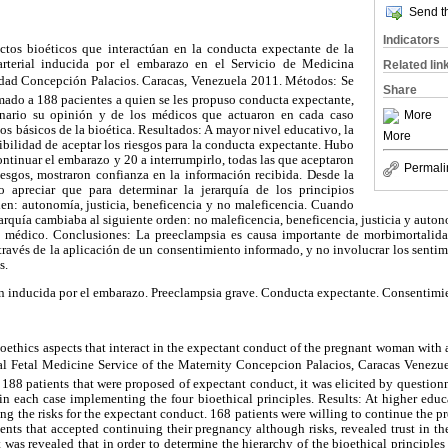
Send th
Indicators
ectos bioéticos que interactúan en la conducta expectante de la
arterial inducida por el embarazo en el Servicio de Medicina
Related lin
dad Concepción Palacios. Caracas, Venezuela 2011. Métodos: Se
Share
mado a 188 pacientes a quien se les propuso conducta expectante,
More
nario su opinión y de los médicos que actuaron en cada caso
os básicos de la bioética. Resultados: A mayor nivel educativo, la
More
bilidad de aceptar los riesgos para la conducta expectante. Hubo
ontinuar el embarazo y 20 a interrumpirlo, todas las que aceptaron
Permali
iesgos, mostraron confianza en la información recibida. Desde la
 apreciar que para determinar la jerarquía de los principios
den: autonomía, justicia, beneficencia y no maleficencia. Cuando
rarquía cambiaba al siguiente orden: no maleficencia, beneficencia, justicia y auton
l médico. Conclusiones: La preeclampsia es causa importante de morbimortalid
 través de la aplicación de un consentimiento informado, y no involucrar los senti
s.
ón inducida por el embarazo. Preeclampsia grave. Conducta expectante. Consentimi
ioethics aspects that interact in the expectant conduct of the pregnant woman with 
l Fetal Medicine Service of the Maternity Concepcion Palacios, Caracas Venez
88 patients that were proposed of expectant conduct, it was elicited by questionn
in each case implementing the four bioethical principles. Results: At higher educa
ing the risks for the expectant conduct. 168 patients were willing to continue the 
atients that accepted continuing their pregnancy although risks, revealed trust in 
 was revealed that in order to determine the hierarchy of the bioethical principles t