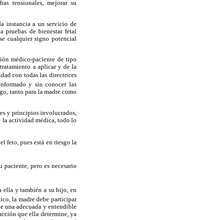
ras tensionales, mejorar su
a instancia a un servicio de
a pruebas de bienestar fetal
se cualquier signo potencial
ción médico-paciente de tipo
 tratamiento a aplicar y de la
idad con todas las directrices
informado y sin conocer las
sgo, tanto para la madre como
es y principios involucrados,
 la actividad médica, todo lo
l feto, pues está en riesgo la
u paciente, pero es necesario
 ella y también a su hijo, en
ico, la madre debe participar
ble una adecuada y entendible
acción que ella determine, ya