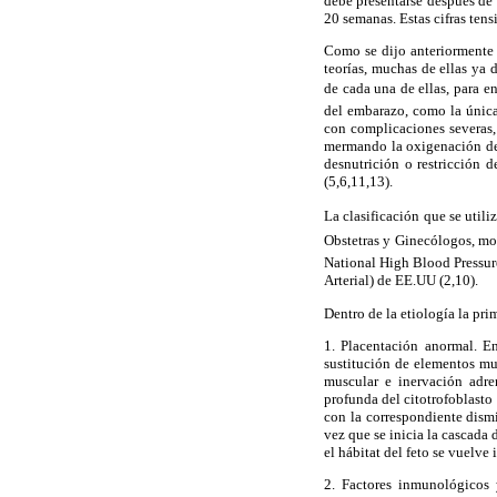
debe presentarse después de
20 semanas. Estas cifras ten
Como se dijo anteriormente 
teorías, muchas de ellas ya
de cada una de ellas, para e
del embarazo, como la única
con complicaciones severas,
mermando la oxigenación del 
desnutrición o restricción d
(5,6,11,13).
La clasificación que se util
Obstetras y Ginecólogos, mo
National High Blood Pressu
Arterial) de EE.UU (2,10).
Dentro de la etiología la pri
1. Placentación anormal. En
sustitución de elementos mus
muscular e inervación adren
profunda del citotrofoblasto
con la correspondiente dismi
vez que se inicia la cascada 
el hábitat del feto se vuelve
2. Factores inmunológicos 