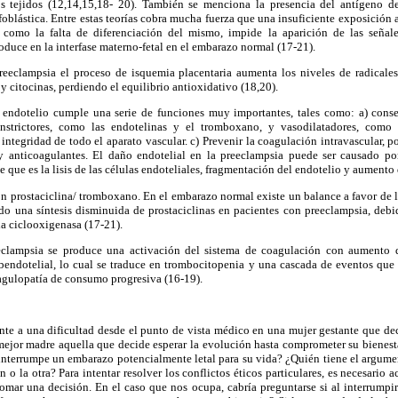
s tejidos (12,14,15,18- 20). También se menciona la presencia del antígeno 
ofoblástica. Entre estas teorías cobra mucha fuerza que una insuficiente exposición
í como la falta de diferenciación del mismo, impide la aparición de las señal
uce en la interfase materno-fetal en el embarazo normal (17-21).
preeclampsia el proceso de isquemia placentaria aumenta los niveles de radicales 
 y citocinas, perdiendo el equilibrio antioxidativo (18,20).
l endotelio cumple una serie de funciones muy importantes, tales como: a) conser
onstrictores, como las endotelinas y el tromboxano, y vasodilatadores, como
a integridad de todo el aparato vascular. c) Prevenir la coagulación intravascular, p
 y anticoagulantes. El daño endotelial en la preeclampsia puede ser causado po
 que es la lisis de las células endoteliales, fragmentación del endotelio y aumento
ión prostaciclina/ tromboxano. En el embarazo normal existe un balance a favor de 
do una síntesis disminuida de prostaciclinas en pacientes con preeclampsia, debid
la ciclooxigenasa (17-21).
eclampsia se produce una activación del sistema de coagulación con aumento
ubendotelial, lo cual se traduce en trombocitopenia y una cascada de eventos que
gulopatía de consumo progresiva (16-19).
ente a una dificultad desde el punto de vista médico en una mujer gestante que de
 mejor madre aquella que decide esperar la evolución hasta comprometer su bienest
interrumpe un embarazo potencialmente letal para su vida? ¿Quién tiene el argume
 o la otra? Para intentar resolver los conflictos éticos particulares, es necesario 
omar una decisión. En el caso que nos ocupa, cabría preguntarse si al interrumpir 