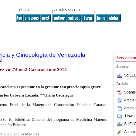
ricia y Ginecología de Venezuela
Services 
2
Journal
ez vol.74 no.2 Caracas June 2014
SciELO
Article
a conducta expectante en la gestante con preeclampsia grave
Spanis
arlos Cabrera Lozada, **Ofelia Uzcátegui
Article
erno Fetal de la Maternidad Concepción Palacios.
Caracas-
Article
How to 
sSc. En Bioética. Director del programa de Medicina Materno
SciELO
epción Palacios.
Automat
ra. En Ciencias Médicas.