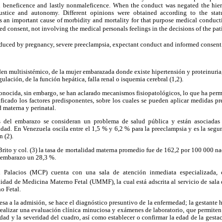
en beneficence and lastly nonmaleficence. When the conduct was negated the hie
justice and autonomy. Different opinions were obtained according to the stat
s an important cause of morbidity and mortality for that purpose medical conduct
ed consent, not involving the medical personals feelings in the decisions of the pat
duced by pregnancy, severe preeclampsia, expectant conduct and informed consent
en multisistémico, de la mujer embarazada donde existe hipertensión y proteinuri
lación, de la función hepática, falla renal o isquemia cerebral (1,2).
onocida, sin embargo, se han aclarado mecanismos fisiopatológicos, lo que ha per
ificado los factores predisponentes, sobre los cuales se pueden aplicar medidas pr
 materna y perinatal.
os del embarazo se consideran un problema de salud pública y están asociadas
idad. En Venezuela oscila entre el 1,5 % y 6,2 % para la preeclampsia y es la seg
n (2).
Brito y col. (3) la tasa de mortalidad materna promedio fue de 162,2 por 100 000 na
l embarazo un 28,3 %.
 Palacios (MCP) cuenta con una sala de atención inmediata especializada,
dad de Medicina Materno Fetal (UMMF), la cual está adscrita al servicio de sala d
o Fetal.
sa a la admisión, se hace el diagnóstico presuntivo de la enfermedad; la gestante h
ealizar una evaluación clínica minuciosa y exámenes de laboratorio, que permiten
edad y la severidad del cuadro, así como establecer o confirmar la edad de la gesta