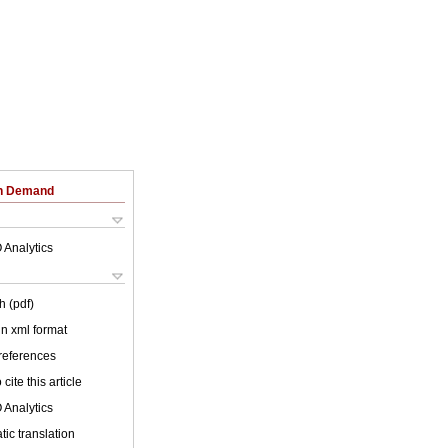
on Demand
 Analytics
h (pdf)
 in xml format
 references
cite this article
 Analytics
ic translation