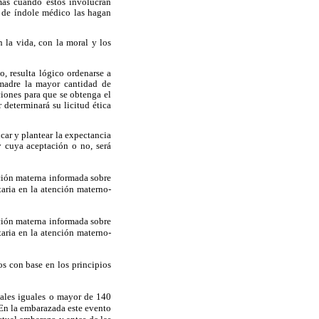
mas cuando estos involucran
s de índole médico las hagan
 la vida, con la moral y los
, resulta lógico ordenarse a
 madre la mayor cantidad de
ciones para que se obtenga el
 determinará su licitud ética
car y plantear la expectancia
y cuya aceptación o no, será
ición materna informada sobre
taria en la atención materno-
ición materna informada sobre
taria en la atención materno-
os con base en los principios
onales iguales o mayor de 140
 En la embarazada este evento