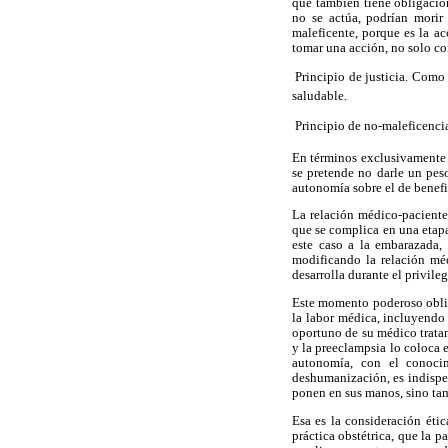
que también tiene obligacion
no se actúa, podrían morir 
maleficente, porque es la ac
tomar una acción, no solo co
 Principio de justicia. Com
saludable.
 Principio de no-maleficencia
En términos exclusivamente b
se pretende no darle un pes
autonomía sobre el de benefi
La relación médico-paciente
que se complica en una etapa 
este caso a la embarazada, 
modificando la relación méd
desarrolla durante el privil
Este momento poderoso oblig
la labor médica, incluyendo 
oportuno de su médico tratan
y la preeclampsia lo coloca e
autonomía, con el conocim
deshumanización, es indispen
ponen en sus manos, sino tamb
Esa es la consideración étic
práctica obstétrica, que la 