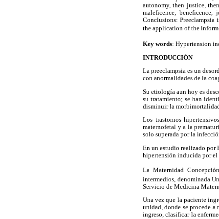
autonomy, then justice, th
maleficence, beneficence, 
Conclusions: Preeclampsia i
the application of the inform
Key words
: Hypertension in
INTRODUCCIÓN
La preeclampsia es un desord
con anormalidades de la coagu
Su etiología aun hoy es desc
su tratamiento; se han ident
disminuir la morbimortalidad
Los trastornos hipertensiv
maternofetal y a la prematur
solo superada por la infecció
En un estudio realizado por 
hipertensión inducida por e
La Maternidad Concepción
intermedios, denominada Uni
Servicio de Medicina Matern
Una vez que la paciente ingre
unidad, donde se procede a r
ingreso, clasificar la enferm