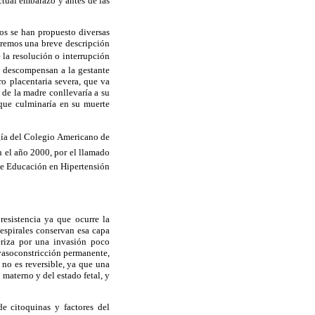
tual embarazo y antes de las
os se han propuesto diversas
aremos una breve descripción
 la resolución o interrupción
e descompensan a la gestante
o placentaria severa, que va
 de la madre conllevaría a su
o que culminaría en su muerte
ogía del Colegio Americano de
n el año 2000, por el llamado
e Educación en Hipertensión
resistencia ya que ocurre la
 espirales conservan esa capa
teriza por una invasión poco
 vasoconstricción permanente,
 no es reversible, ya que una
 materno y del estado fetal, y
e citoquinas y factores del