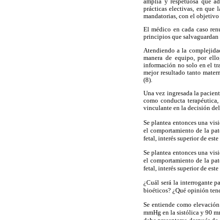
amplia y respetuosa que ad
prácticas electivas, en que
mandatorias, con el objetivo
El médico en cada caso renu
principios que salvaguardan
Atendiendo a la complejidad
manera de equipo, por ello
información no solo en el tr
mejor resultado tanto matern
(8).
Una vez ingresada la pacient
como conducta terapéutica, 
vinculante en la decisión de
Se plantea entonces una visi
el comportamiento de la pato
fetal, interés superior de est
Se plantea entonces una visi
el comportamiento de la pato
fetal, interés superior de est
¿Cuál será la interrogante p
bioéticos? ¿Qué opinión tend
Se entiende como elevación d
mmHg en la sistólica y 90 mm