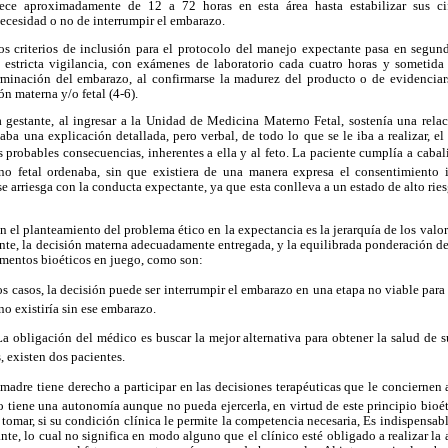
ce aproximadamente de 12 a 72 horas en esta área hasta estabilizar sus cif
necesidad o no de interrumpir el embarazo.
os criterios de inclusión para el protocolo del manejo expectante pasa en segund
 estricta vigilancia, con exámenes de laboratorio cada cuatro horas y sometida 
terminación del embarazo, al confirmarse la madurez del producto o de evidenciar
n materna y/o fetal (4-6).
a gestante, al ingresar a la Unidad de Medicina Materno Fetal, sostenía una rela
zaba una explicación detallada, pero verbal, de todo lo que se le iba a realizar, el
s probables consecuencias, inherentes a ella y al feto. La paciente cumplía a cabal
o fetal ordenaba, sin que existiera de una manera expresa el consentimiento 
se arriesga con la conducta expectante, ya que esta conlleva a un estado de alto rie
n el planteamiento del problema ético en la expectancia es la jerarquía de los valor
ante, la decisión materna adecuadamente entregada, y la equilibrada ponderación de
ementos bioéticos en juego, como son:
os casos, la decisión puede ser interrumpir el embarazo en una etapa no viable para e
no existiría sin ese embarazo.
 La obligación del médico es buscar la mejor alternativa para obtener la salud de s
, existen dos pacientes.
 madre tiene derecho a participar en las decisiones terapéuticas que le conciernen a
o tiene una autonomía aunque no pueda ejercerla, en virtud de este principio bioét
 tomar, si su condición clínica le permite la competencia necesaria, Es indispensa
nte, lo cual no significa en modo alguno que el clínico esté obligado a realizar la 