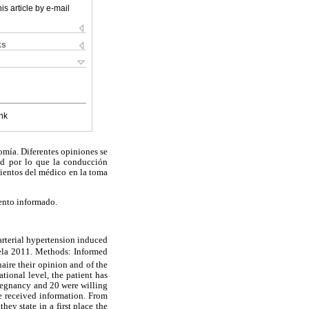
is article by e-mail
ks
nk
omía. Diferentes opiniones se
ad por lo que la conducción
mientos del médico en la toma
ento informado.
arterial hypertension induced
uela 2011. Methods: Informed
aire their opinion and of the
tional level, the patient has
pregnancy and 20 were willing
the received information. From
hey state in a first place the