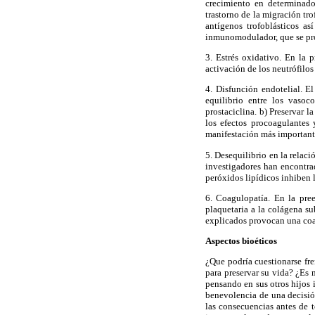
crecimiento en determinado
trastorno de la migración tr
antígenos trofoblásticos as
inmunomodulador, que se prod
3. Estrés oxidativo. En la 
activación de los neutrófilos
4. Disfunción endotelial. E
equilibrio entre los vasoc
prostaciclina. b) Preservar l
los efectos procoagulantes
manifestación más importante
5. Desequilibrio en la relac
investigadores han encontra
peróxidos lipídicos inhiben 
6. Coagulopatía. En la pre
plaquetaria a la colágena s
explicados provocan una coa
Aspectos bioéticos
¿Que podría cuestionarse fr
para preservar su vida? ¿Es
pensando en sus otros hijos 
benevolencia de una decisión
las consecuencias antes de t