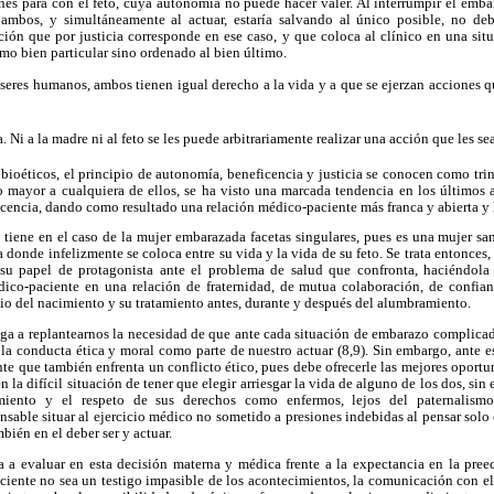
es para con el feto, cuya autonomía no puede hacer valer. Al interrumpir el emba
ambos, y simultáneamente al actuar, estaría salvando al único posible, no deb
ción que por justicia corresponde en ese caso, y que coloca al clínico en una situ
mo bien particular sino ordenado al bien último.
o seres humanos, ambos tienen igual derecho a la vida y a que se ejerzan acciones q
. Ni a la madre ni al feto se les puede arbitrariamente realizar una acción que les sea
ioéticos, el principio de autonomía, beneficencia y justicia se conocen como tri
o mayor a cualquiera de ellos, se ha visto una marcada tendencia en los últimos 
cencia, dando como resultado una relación médico-paciente más franca y abierta y 
 tiene en el caso de la mujer embarazada facetas singulares, pues es una mujer sa
donde infelizmente se coloca entre su vida y la vida de su feto. Se trata entonces,
su papel de protagonista ante el problema de salud que confronta, haciéndola 
ico-paciente en una relación de fraternidad, de mutua colaboración, de confianz
egio del nacimiento y su tratamiento antes, durante y después del alumbramiento.
a a replantearnos la necesidad de que ante cada situación de embarazo complicad
la conducta ética y moral como parte de nuestro actuar (8,9). Sin embargo, ante e
te que también enfrenta un conflicto ético, pues debe ofrecerle las mejores oport
n la difícil situación de tener que elegir arriesgar la vida de alguno de los dos, sin
iento y el respeto de sus derechos como enfermos, lejos del paternalism
sable situar al ejercicio médico no sometido a presiones indebidas al pensar solo 
ién en el deber ser y actuar.
a a evaluar en esta decisión materna y médica frente a la expectancia en la pree
paciente no sea un testigo impasible de los acontecimientos, la comunicación con el