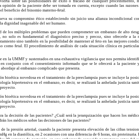
vierta sobre las posibilidades de éxito o fracaso de cualquier procedimiento, 
 la opinión de la paciente debe ser tomada en cuenta, excepto cuando las razone
 el beneficio del binomio materno-fetal.
eva su compromiso ético estableciendo sin juicio una alianza incondicional con
 la dignidad inagenable del ser humano.
 de los múltiples problemas que pueden comprometer un embarazo de alto riesgo
, no solo es fundamental el diagnóstico preciso y precoz, sino ofrecerle a la
atamiento sino también en la posibilidad de mantener al feto en las mejores condi
o como fetal. El procedimiento de análisis de cada situación clínica en particular
e en la UMMF y sustentados en una exhaustiva vigilancia que nos permita identifi
en conjunto con el consentimiento informado que se le ofrecerá a la paciente 
l abordaje al embarazo complicado que presenta.
ón bioética novedosa en el tratamiento de la preeclampsia pues se incluye la pos
logía hipertensiva en el embarazo, es decir, se realizará la anhelada justicia sani
e proyecto.
ón bioética novedosa en el tratamiento de la preeclampsia pues se incluye la pos
logía hipertensiva en el embarazo, es decir, se realizará la anhelada justicia sani
e proyecto.
ara la decisión de las pacientes? ¿Cuál será la jerarquización que hacen los médic
rán los médicos sobre las decisiones de las pacientes?
e la presión arterial, cuando la paciente presenta elevación de las cifras tensi
Hg en la diastólica, en 2 ocasiones con una diferencia de 6 horas, sin proteinuria.