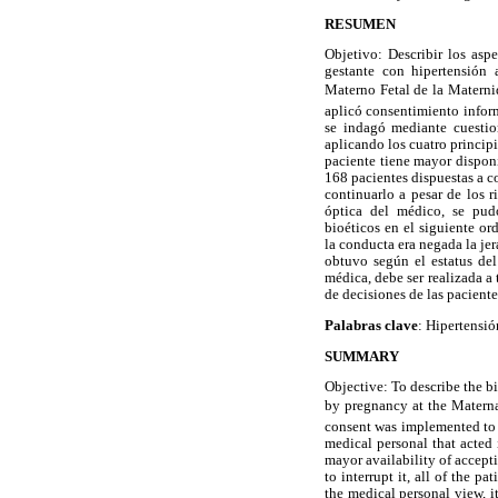
RESUMEN
Objetivo: Describir los asp
gestante con hipertensión 
Materno Fetal de la Materni
aplicó consentimiento infor
se indagó mediante cuestio
aplicando los cuatro principi
paciente tiene mayor disponi
168 pacientes dispuestas a c
continuarlo a pesar de los r
óptica del médico, se pudo
bioéticos en el siguiente or
la conducta era negada la je
obtuvo según el estatus de
médica, debe ser realizada a
de decisiones de las paciente
Palabras clave
: Hipertensi
SUMMARY
Objective: To describe the b
by pregnancy at the Materna
consent was implemented to 1
medical personal that acted 
mayor availability of accept
to interrupt it, all of the p
the medical personal view, it