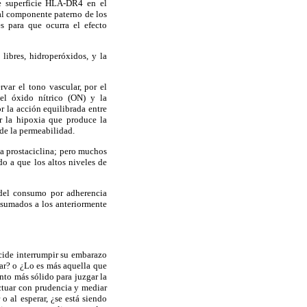
de superficie HLA-DR4 en el
 al componente paterno de los
es para que ocurra el efecto
libres, hidroperóxidos, y la
var el tono vascular, por el
 el óxido nítrico (ON) y la
or la acción equilibrada entre
r la hipoxia que produce la
 de la permeabilidad.
la prostaciclina; pero muchos
o a que los altos niveles de
 del consumo por adherencia
 sumados a los anteriormente
cide interrumpir su embarazo
ar? o ¿Lo es más aquella que
nto más sólido para juzgar la
actuar con prudencia y mediar
o al esperar, ¿se está siendo