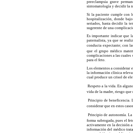
preeclampsia grave permane
sintomatología y decidir la 
Si la paciente cumple con l
hospitalización, donde bajo
seriados, hasta decidir la 
sugerente de una complicació
Es importante indicar que l
paternalista, ya que se reali
conducta expectante; con la
que el grupo médico matern
complicaciones a las cuales 
para el feto.
Los elementos a considerar e
la información clínica relev
cual produce un crisol de el
 Respeto a la vida. En algun
vida de la madre, riesgo que 
 Principio de beneficencia.
considerar que en estos casos
 Principio de autonomía. La
forma subrogada, pues el fet
activamente en la decisión a
información del médico trata