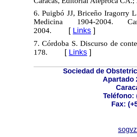
Caracas, Editorial Ateproca CA.;
6. Puigbó JJ, Briceño Iragorry 
Medicina 1904-2004. Car
[
Links
]
2004.
7. Córdoba S. Discurso de cont
[
Links
]
178.
Sociedad de Obstetric
Apartado 
Carac
Teléfono:
Fax: (+
sogvz