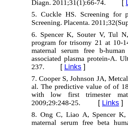
[
Diagn. 2011;31(1):66-74.
5. Cuckle HS. Screening for 
Screening. Placenta. 2011;32(Sup
6. Spencer K, Souter V, Tul N,
program for trisomy 21 at 10-14
maternal serum free b-human 
associated plasma protein-A. U
[
Links
]
237.
7. Cooper S, Johnson JA, Metcalf
al. The predictive value of of 1
with low first trimester ma
[
Links
]
2009;29:248-25.
8. Ong C, Liao A, Spencer K, 
maternal serum free beta hum