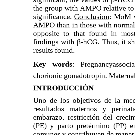
the group with AMPO relative to
significance.
Conclusion
: MoM v
AMPO than in those with normal re
opposite to that found in most
findings with β-hCG. Thus, it sh
results found.
Key words
: Pregnancyassoc
chorionic gonadotropin. Maternal
INTRODUCCIÓN
Uno de los objetivos de la medic
resultados maternos y perinat
embarazo, restricción del creci
(PE) y parto pretérmino (PP) en
comunes y contribuyen de manera