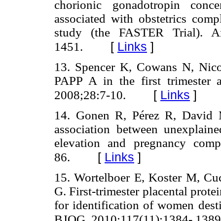
chorionic gonadotropin conce
associated with obstetrics comp
study (the FASTER Trial). A
[
Links
]
1451.
13. Spencer K, Cowans N, Nico
PAPP A in the first trimester 
[
Links
]
2008;28:7-10.
14. Gonen R, Pérez R, David 
association between unexplain
elevation and pregnancy compl
[
Links
]
86.
15. Wortelboer E, Koster M, Cuc
G. First-trimester placental prot
for identification of women dest
BJOG. 2010;117(11):1384- 1389