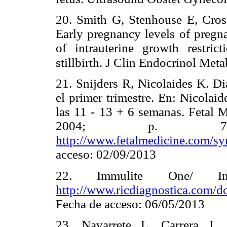
20. Smith G, Stenhouse E, Cros
Early pregnancy levels of pregna
of intrauterine growth restric
stillbirth. J Clin Endocrinol Met
21. Snijders R, Nicolaides K. D
el primer trimestre. En: Nicolai
las 11 - 13 + 6 semanas. Fetal M
2004; p. 7-4
http://www.fetalmedicine.com/s
acceso: 02/09/2013
22. Immulite One/ Im
http://www.ricdiagnostica.co
Fecha de acceso: 06/05/2013
23. Navarrete L, Carrera J, 