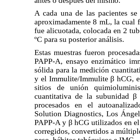
antes o después del mismo.
A cada una de las pacientes se
aproximadamente 8 mL, la cual fu
fue alicuotada, colocada en 2 tu
ºC para su posterior análisis.
Estas muestras fueron procesad
PAPP-A, ensayo enzimático imm
sólida para la medición cuantit
y el Immulite/Immulite β hCG, 
sitios de unión quimiolumini
cuantitativa de la subunidad 
procesados en el autoanaliza
Solution Diagnostics, Los Ángel
PAPP-A y β hCG utilizados en el 
corregidos, convertidos a múltip
peso, hábitos tabáquicos e IMC.