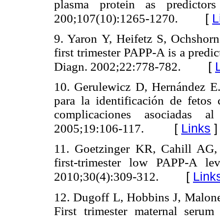
plasma protein as predictor
[
L
200;107(10):1265-1270.
9. Yaron Y, Heifetz S, Ochshorn
first trimester PAPP-A is a pred
[
Diagn. 2002;22:778-782.
10. Gerulewicz D, Hernández E.
para la identificación de feto
complicaciones asociadas a
[
Links
]
2005;19:106-117.
11. Goetzinger KR, Cahill AG
first-trimester low PAPP-A le
[
Link
2010;30(4):309-312.
12. Dugoff L, Hobbins J, Malone 
First trimester maternal ser