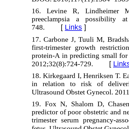
16. Levine R, Lindheimer M. 
preeclampsia a possibility at
[
Links
]
748.
17. Carbone J, Tuuli M, Bradsh
first-trimester growth restrict
protein-A in predicting small for
[
Link
2012;32(8):724-729.
18. Kirkegaard I, Henriksen T. E
in relation to risk of deliver
Ultrasound Obstet Gynecol. 201
19. Fox N, Shalom D, Chasen 
predictor of poor obstetric and n
trimester serum pregnancy-ass
fetus. Ultrasound Obstet Gyneco