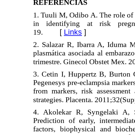
REFERENCIAS
1. Tuuli M, Odibo A. The role of
in identifying at risk pregn
[
Links
]
19.
2. Salazar R, Ibarra A, Iduma 
plasmática asociada al embaraz
trimestre. Ginecol Obstet Mex. 
3. Cetin I, Huppertz B, Burton 
Pegenesys pre-eclampsia marker
from markers, risk assessment 
strategies. Placenta. 2011;32(Sup
4. Akolekar R, Syngelaki A, 
Prediction of early, intermedia
factors, biophysical and bioc