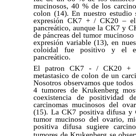
mucinosos, 40 % de los carcino
colon (14). En nuestro estudio
expresión CK7 + / CK20 – el 
pancreático, aunque la CK7 y CK
de páncreas del tumor mucinoso
expresión variable (13), en nues
coloidal fue positivo y el e
pancreático.
El patron CK7 - / CK20 + es 
metastasico de colon de un carc
Nosotros observamos que todos 
4 tumores de Krukenberg mos
coexistencia de positividad
carcinomas mucinosos del ovar
(15). La CK7 positiva difusa y C
tumor mucinoso del ovario, m
positiva difusa sugiere carci
tumores de Krukenberg se obser