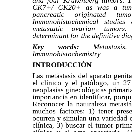
and four Krukenberg tumors. T
CK7+/ CK20+ as was a tumor
pancreatic originated tu
Immunohistochemical studies 
metastatic ovarian tumors. 
determinant for the definitive dia
Key words:
Metastasis. 
Immunohistochemistry
INTRODUCCIÓN
Las metástasis del aparato genit
el clínico y el patólogo, un 2
neoplasias ginecológicas primaria
importancia en identificar, porqu
Reconocer la naturaleza metast
muchos factores: 1) tener prese
ocurren y simulan una variedad d
clínica, 3) buscar el tumor prima