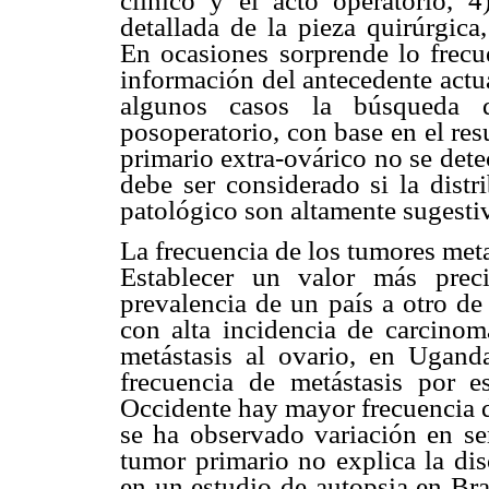
clínico y el acto operatorio, 
detallada de la pieza quirúrgic
En ocasiones sorprende lo frecu
información del antecedente actu
algunos casos la búsqueda d
posoperatorio, con base en el res
primario extra-ovárico no se detec
debe ser considerado si la dist
patológico son altamente sugestiv
La frecuencia de los tumores meta
Establecer un valor más preci
prevalencia de un país a otro de
con alta incidencia de carcino
metástasis al ovario, en Uganda
frecuencia de metástasis por
Occidente hay mayor frecuencia 
se ha observado variación en ser
tumor primario no explica la dis
en un estudio de autopsia en Bra