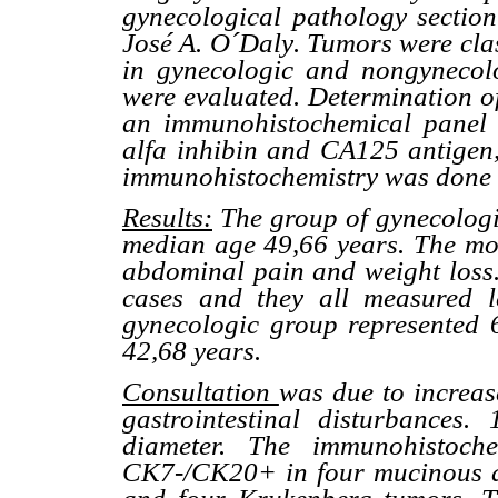
gynecological pathology section 
José A. O´Daly. Tumors were cla
in gynecologic and nongynecolo
were evaluated. Determination 
an immunohistochemical panel i
alfa inhibin and CA125 antigen,
immunohistochemistry was done a
Results:
The group of gynecologic
median age 49,66 years. The mos
abdominal pain and weight loss.
cases and they all measured 
gynecologic group represented 
42,68 years.
Consultation
was due to increa
gastrointestinal disturbance
diameter. The immunohistoche
CK7-/CK20+ in four mucinous a