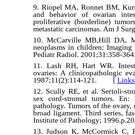
9. Riopel MA, Ronnet BM, Kurma
and behavior of ovarian inte
proliferative (borderline) tumor
metastatic carcinomas. Am J S
10. McCarville MB,Hill DA, M
neoplasms in children: Imaging f
Pediatr Radiol. 2001;31:358-
11. Lash RH, Hart WR. Intesti
ovaries: A clinicopathologic ev
1987;11(2):114-121. [
Links
12. Scully RE, et al. Sertoli-st
sex cord-stromal tumors. En:
pathology. Tumors of the ovary, 
broad ligament. Third series, f
Institute of Pathology; 1996.p.2
13. Judson K, McCormick C, R