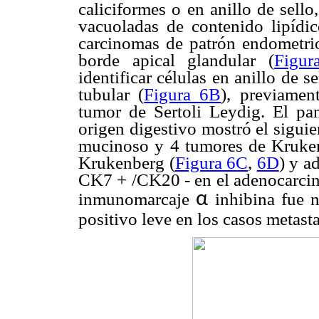
caliciformes o en anillo de sello
vacuoladas de contenido lipídic
carcinomas de patrón endometrio
borde apical glandular (
Figur
identificar células en anillo de
tubular (
Figura 6B
), previame
tumor de Sertoli Leydig. El pa
origen digestivo mostró el sigui
mucinoso y 4 tumores de Kruke
Krukenberg (
Figura 6C
,
6D
) y a
CK7 + /CK20 - en el adenocarcin
α
inmunomarcaje
inhibina fue 
positivo leve en los casos metasta