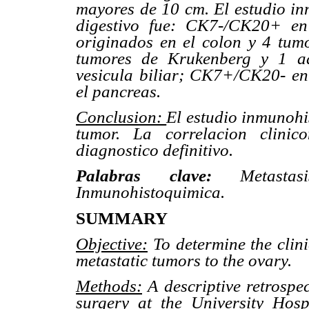
mayores de 10 cm. El estudio in
digestivo fue: CK7-/CK20+ e
originados en el colon y 4 t
tumores de Krukenberg y 1 a
vesicula biliar; CK7+/CK20- e
el pancreas.
Conclusion:
El estudio inmunohis
tumor. La correlacion clinic
diagnostico definitivo.
Palabras clave:
Metastasis
Inmunohistoquimica.
SUMMARY
Objective:
To determine the clini
metastatic tumors to the ovary.
Methods:
A descriptive retrospe
surgery at the University Hos