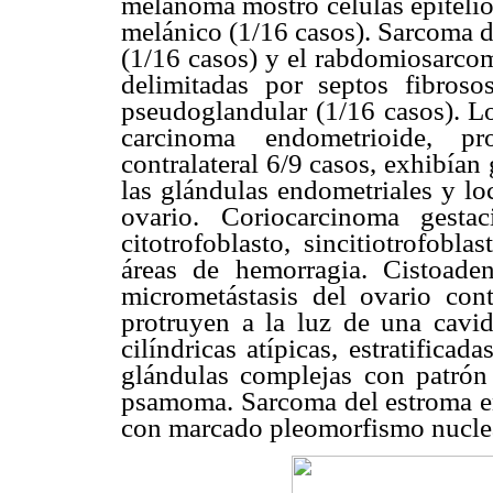
melanoma mostró células epiteli
melánico (1/16 casos). Sarcoma 
(1/16 casos) y el rabdomiosarcom
delimitadas por septos fibrosos
pseudoglandular (1/16 casos). L
carcinoma endometrioide, p
contralateral 6/9 casos, exhibían
las glándulas endometriales y loc
ovario. Coriocarcinoma gesta
citotrofoblasto, sincitiotrofobl
áreas de hemorragia. Cistoaden
micrometástasis del ovario cont
protruyen a la luz de una cavid
cilíndricas atípicas, estratificad
glándulas complejas con patrón 
psamoma. Sarcoma del estroma end
con marcado pleomorfismo nuclear