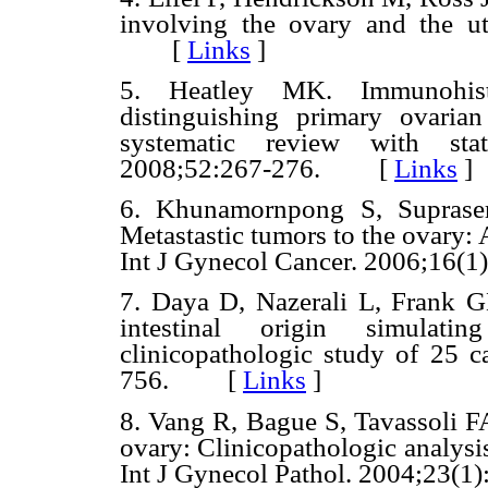
involving the ovary and the ut
[
Links
]
5. Heatley MK. Immunohist
distinguishing primary ovaria
systematic review with stati
2008;52:267-276. [
Links
]
6. Khunamornpong S, Supraser
Metastastic tumors to the ovary: 
Int J Gynecol Cancer. 2006;1
7. Daya D, Nazerali L, Frank GL
intestinal origin simulat
clinicopathologic study of 25 c
756. [
Links
]
8. Vang R, Bague S, Tavassoli FA
ovary: Clinicopathologic analys
Int J Gynecol Pathol. 2004;23