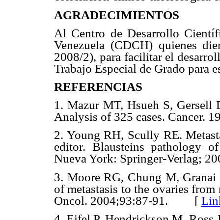
AGRADECIMIENTOS
Al Centro de Desarrollo Cientí
Venezuela (CDCH) quienes die
2008/2), para facilitar el desarrol
Trabajo Especial de Grado para e
REFERENCIAS
1. Mazur MT, Hsueh S, Gersell DJ
Analysis of 325 cases. Cancer
2. Young RH, Scully RE. Metasta
editor. Blausteins pathology of
Nueva York: Springer-Verlag;
3. Moore RG, Chung M, Granai 
of metastasis to the ovaries from
Oncol. 2004;93:87-91. [
Lin
4. Eifel P, Hendrickson M, Ross 