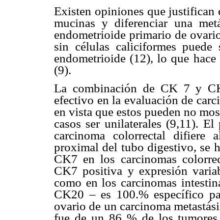
Existen opiniones que justifican 
mucinas y diferenciar una met
endometrioide primario de ovario
sin células caliciformes puede 
endometrioide (12), lo que hace
(9).
La combinación de CK 7 y CK2
efectivo en la evaluación de car
en vista que estos pueden no mos
casos ser unilaterales (9,11). E
carcinoma colorrectal difiere
proximal del tubo digestivo, se
CK7 en los carcinomas colorrec
CK7 positiva y expresión varia
como en los carcinomas intestin
CK20 – es 100.% específico par
ovario de un carcinoma metastásic
fue de un 86 % de los tumores