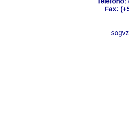
Teléfono:
Fax: (+
sogvz