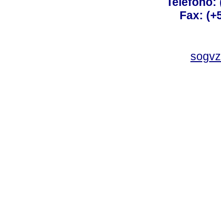
Teléfono:
Fax: (+
sogvz