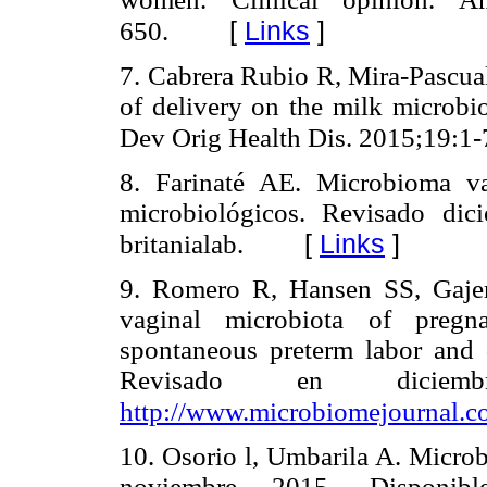
[
Links
]
650.
7. Cabrera Rubio R, Mira-Pascua
of delivery on the milk microbi
Dev Orig Health Dis. 2015;19:1-
8. Farinaté AE. Microbioma vag
microbiológicos. Revisado di
[
Links
]
britanialab.
9. Romero R, Hansen SS, Gajer
vaginal microbiota of pre
spontaneous preterm labor and 
Revisado en diciem
http://www.microbiomejournal.co
10. Osorio l, Umbarila A. Microb
noviembre 2015. Disponi