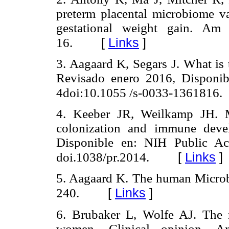
preterm placental microbiome va
gestational weight gain. Am
[
Links
]
16.
3. Aagaard K, Segars J. What is
Revisado enero 2016, Disponi
4doi:10.1055 /s-0033-1361816.
4. Keeber JR, Weilkamp JH. M
colonization and immune deve
Disponible en: NIH Public Acc
[
Links
]
doi.1038/pr.2014.
5. Aagaard K. The human Microb
[
Links
]
240.
6. Brubaker L, Wolfe AJ. The 
women. Clinical opinion. A