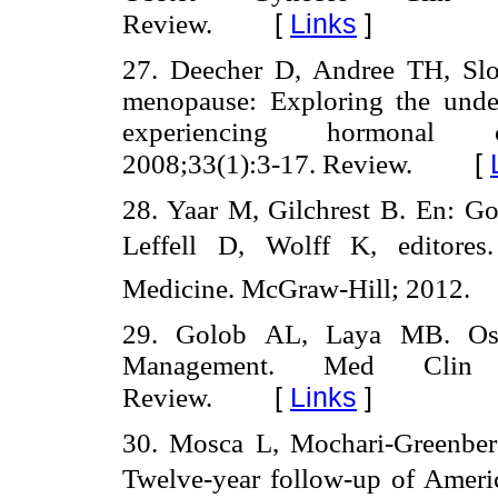
[
Links
]
Review.
27. Deecher D, Andree TH, Sl
menopause: Exploring the unde
experiencing hormonal ch
[
2008;33(1):3-17. Review.
28. Yaar M, Gilchrest B. En: Gol
Leffell D, Wolff K, editores.
Medicine. McGraw-Hill; 2012.
29. Golob AL, Laya MB. Osteo
Management. Med Clin N
[
Links
]
Review.
30. Mosca L, Mochari-Greenbe
Twelve-year follow-up of Ameri