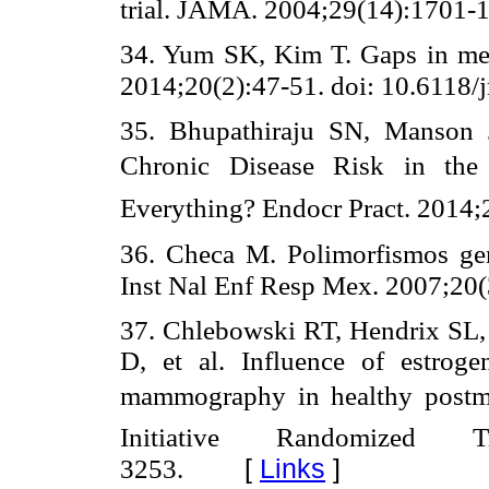
trial. JAMA. 2004;29(14):1701-
34. Yum SK, Kim T. Gaps in m
2014;20(2):47-51. doi: 10.6118/
35. Bhupathiraju SN, Manson
Chronic Disease Risk in the 
Everything? Endocr Pract. 2014;
36. Checa M. Polimorfismos gen
Inst Nal Enf Resp Mex. 2007;20(
37. Chlebowski RT, Hendrix SL,
D, et al. Influence of estrog
mammography in healthy postm
Initiative Randomized T
[
Links
]
3253.