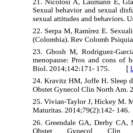
21. Nicolosi A, Laumann E, Glas
Sexual behavior and sexual disfu
sexual attitudes and behaviors. 
22. Serpa M, Ramírez E. Sexual
(Colombia). Rev Colomb Psiquiat
23. Ghosh M, Rodriguez-Garc
menopause: Pros and cons of h
[
Biol. 2014;142:171- 175.
24. Kravitz HM, Joffe H. Sleep 
Obstet Gynecol Clin North Am. 
25. Vivian-Taylor J, Hickey M. M
Maturitas. 2014;79(2):142- 146.
26. Greendale GA, Derby CA, 
Obstet Gynecol Clin N