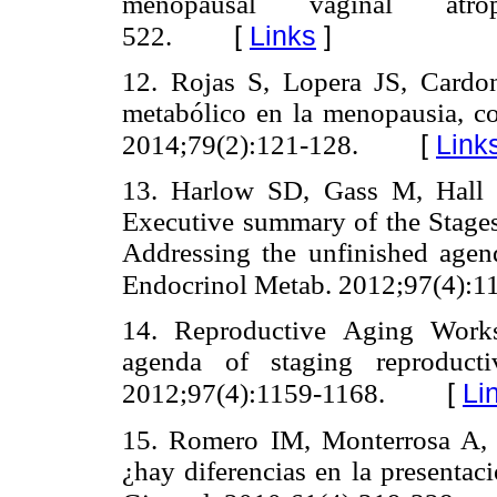
menopausal vaginal atrop
[
Links
]
522.
12. Rojas S, Lopera JS, Card
metabólico en la menopausia, co
[
Link
2014;79(2):121-128.
13. Harlow SD, Gass M, Hall 
Executive summary of the Stage
Addressing the unfinished agend
Endocrinol Metab. 2012;97(4):1
14. Reproductive Aging Works
agenda of staging reproduct
[
Li
2012;97(4):1159-1168.
15. Romero IM, Monterrosa A, P
¿hay diferencias en la presenta