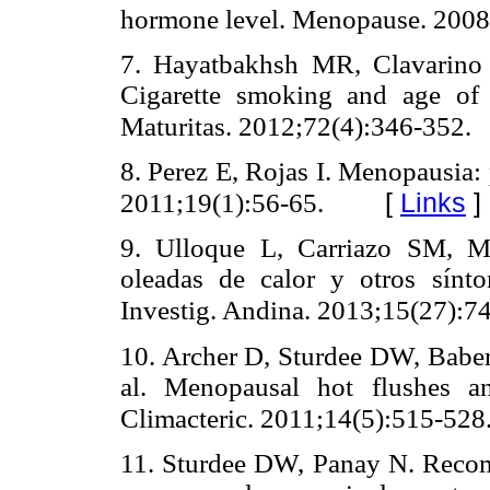
hormone level. Menopause. 2008
7. Hayatbakhsh MR, Clavarino
Cigarette smoking and age of 
Maturitas. 2012;72(4):346-352.
8. Perez E, Rojas I. Menopausia:
[
Links
]
2011;19(1):56-65.
9. Ulloque L, Carriazo SM, Mo
oleadas de calor y otros sínt
Investig. Andina. 2013;15(27):7
10. Archer D, Sturdee DW, Baber 
al. Menopausal hot flushes 
Climacteric. 2011;14(5):515-528
11. Sturdee DW, Panay N. Recom