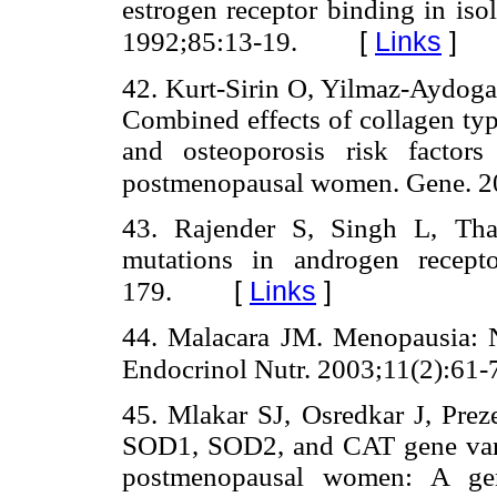
estrogen receptor binding in iso
[
Links
]
1992;85:13-19.
42. Kurt-Sirin O, Yilmaz-Aydoga
Combined effects of collagen t
and osteoporosis risk factor
postmenopausal women. Gene. 2
43. Rajender S, Singh L, Tha
mutations in androgen recept
[
Links
]
179.
44. Malacara JM. Menopausia: 
Endocrinol Nutr. 2003;11(2):61-
45. Mlakar SJ, Osredkar J, Prez
SOD1, SOD2, and CAT gene varia
postmenopausal women: A gene