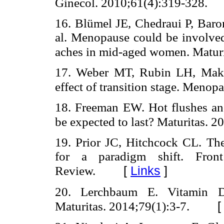
Ginecol. 2010;61(4):319-328.
16. Blümel JE, Chedraui P, Baro
al. Menopause could be involved
aches in mid-aged women. Maturi
17. Weber MT, Rubin LH, Maki
effect of transition stage. Meno
18. Freeman EW. Hot flushes a
be expected to last? Maturitas. 
19. Prior JC, Hitchcock CL. Th
for a paradigm shift. Front
[
Links
]
Review.
20. Lerchbaum E. Vitamin D 
Maturitas. 2014;79(1):3-7.