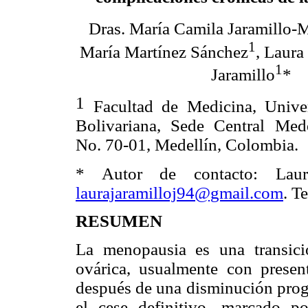
Dras. María Camila Jaramillo-
1
María Martínez Sánchez
, Laura
1
Jaramillo
*
1
Facultad de Medicina, Univer
Bolivariana, Sede Central Mede
No. 70-01, Medellín, Colombia.
* Autor de contacto: Laura 
laurajaramilloj94@gmail.com
. T
RESUMEN
La menopausia es una transici
ovárica, usualmente con prese
después de una disminución progr
el cese definitivo, marcado p