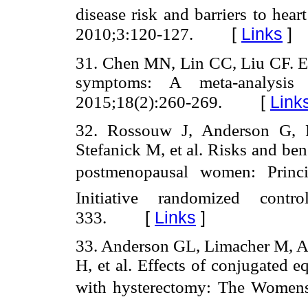
disease risk and barriers to hea
[
Links
]
2010;3:120-127.
31. Chen MN, Lin CC, Liu CF. Ef
symptoms: A meta-analysis a
[
Link
2015;18(2):260-269.
32. Rossouw J, Anderson G, P
Stefanick M, et al. Risks and ben
postmenopausal women: Princi
Initiative randomized contr
[
Links
]
333.
33. Anderson GL, Limacher M, As
H, et al. Effects of conjugated
with hysterectomy: The Womens 