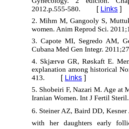
Gynecology. 2 edición. Cha
[
Links
]
2012.p.555-580.
2. Mihm M, Gangooly S, Muttukr
women. Anim Reprod Sci. 2011;
3. Capote MI, Segredo AM, Gó
Cubana Med Gen Integr. 2011;27
4. Skjærvø GR, Røskaft E. Men
explanation among historical No
[
Links
]
413.
5. Shobeiri F, Nazari M. Age at
Iranian Women. Int J Fertil Steri
6. Steiner AZ, Baird DD, Kesner 
with her daughters early folli