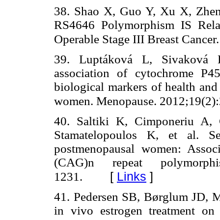
38. Shao X, Guo Y, Xu X, Zhen
RS4646 Polymorphism IS Relat
Operable Stage III Breast Cancer
39. Luptáková L, Sivaková
association of cytochrome P
biological markers of health an
women. Menopause. 2012;19(2):
40. Saltiki K, Cimponeriu A,
Stamatelopoulos K, et al. Se
postmenopausal women: Associ
(CAG)n repeat polymorphi
[
Links
]
1231.
41. Pedersen SB, Børglum JD, Mø
in vivo estrogen treatment on