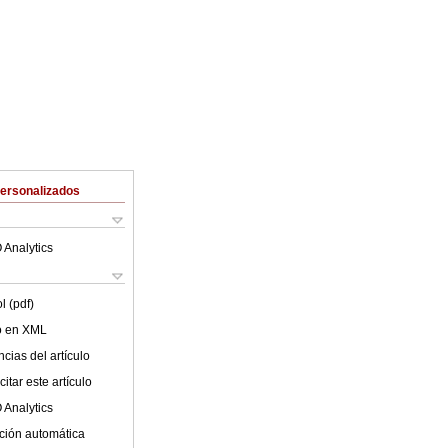
Personalizados
 Analytics
l (pdf)
lo en XML
cias del artículo
itar este artículo
 Analytics
ción automática