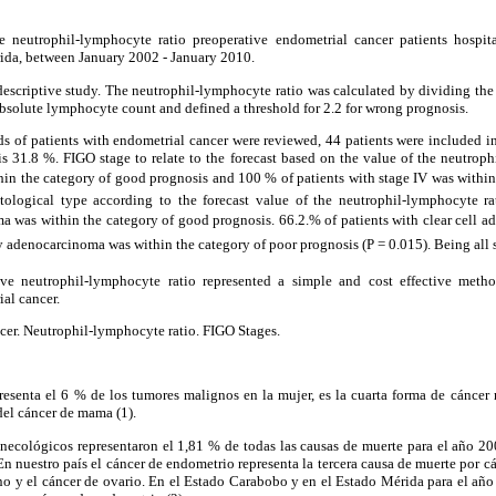
e neutrophil-lymphocyte ratio preoperative endometrial cancer patients hospit
a, between January 2002 - January 2010.
descriptive study. The neutrophil-lymphocyte ratio was calculated by dividing the
bsolute lymphocyte count and defined a threshold for 2.2 for wrong prognosis.
rds of patients with endometrial cancer were reviewed, 44 patients were included 
s 31.8 %. FIGO stage to relate to the forecast based on the value of the neutroph
hin the category of good prognosis and 100 % of patients with stage IV was within
tological type according to the forecast value of the neutrophil-lymphocyte ra
 was within the category of good prognosis. 66.2.% of patients with clear cell 
y adenocarcinoma was within the category of poor prognosis (P = 0.015). Being all st
ive neutrophil-lymphocyte ratio represented a simple and cost effective metho
al cancer.
cer. Neutrophil-lymphocyte ratio. FIGO Stages.
resenta el 6 % de los tumores malignos en la mujer, es la cuarta forma de cáncer
el cáncer de mama (1).
necológicos representaron el 1,81 % de todas las causas de muerte para el año 20
En nuestro país el cáncer de endometrio representa la tercera causa de muerte por 
ino y el cáncer de ovario. En el Estado Carabobo y en el Estado Mérida para el añ