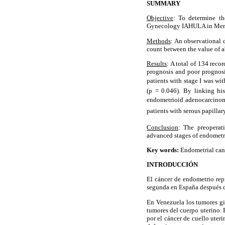
SUMMARY
Objective
: To determine th
Gynecology IAHULA in Merid
Methods
: An observational 
count between the value of a
Results
: A total of 134 reco
prognosis and poor prognosi
patients with stage I was wit
(p = 0.046). By linking his
endometrioid adenocarcinoma
patients with serous papillar
Conclusion
: The preoperat
advanced stages of endometri
Key words:
Endometrial can
INTRODUCCIÓN
El cáncer de endometrio rep
segunda en España después d
En Venezuela los tumores gi
tumores del cuerpo uterino. 
por el cáncer de cuello uter