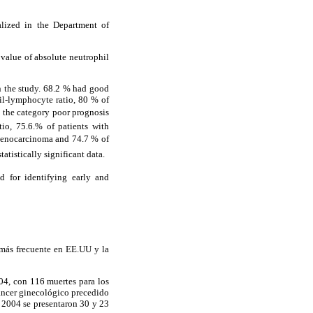
alized in the Department of
 value of absolute neutrophil
in the study. 68.2 % had good
il-lymphocyte ratio, 80 % of
 the category poor prognosis
tio, 75.6.% of patients with
adenocarcinoma and 74.7 % of
atistically significant data.
d for identifying early and
 más frecuente en EE.UU y la
04, con 116 muertes para los
cáncer ginecológico precedido
o 2004 se presentaron 30 y 23