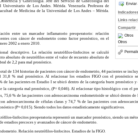
bstetricia y Ginecología. Jefe del Servicio de Ginecología del
Enviar 
l Universitario de Los Andes. Mérida. Venezuela. Profesora de
 Facultad de Medicina de la Universidad de Los Andes – Mérida.
Indicadore
Links rela
Compartir
lación entre un marcador inflamatorio preoperatorio: relación
Otros
cientes con cáncer de endometrio como factor pronóstico, en el
Otros
nero 2002 a enero 2010.
Permali
onal descriptivo. La relación neutrófilos-linfocitos se calculó
nto absoluto de neutrófilos entre el valor de recuento absoluto de
bral de 2,2 para mal pronóstico.
 total de 134 historias de pacientes con cáncer de endometrio, 44 pacientes se inclu
l 31,8 % mal pronóstico. Al relacionar los estadios FIGO con el pronóstico se
 % de las pacientes en Estadio I se ubicó dentro de la categoría buen pronóstico 
 la categoría mal pronóstico, (P= 0,046). Al relacionar tipo histológico con el p
tos, 75,6 % de las pacientes con adenocarcinoma endometrioide se ubicó dentro de la
con adenocarcinoma de células claras y 74,7 % de las pacientes con adenocarci
ronóstico (P= 0,015). Siendo todos los datos estadísticamente significativos.
trófilos-linfocitos preoperatoria representó un marcador pronóstico, siendo un méto
 de estadios precoces y avanzados de cáncer de endometrio.
dometrio. Relación neutrófilos-linfocitos. Estadios de la FIGO.