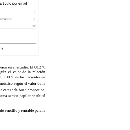
articulo por email
s
cionados
nk
yeron en el estudio. El 68,2 %
gún el valor de la relación
y el 100 % de las pacientes en
ronóstico según el valor de la
 categoría buen pronóstico.
noma seroso papilar se ubicó
do sencillo y rentable para la