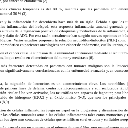
, por cáncer de endometrio (2).
tapas clínicas tempranas es del 80 %, mientras que las pacientes con enfe
menor al 50 % (3).
cer y la inflamación fue descubierta hace más de un siglo. Debido a que los tu
ulas inflamatorias del huésped, esta respuesta inflamatoria tumoral generada 
s a través de la regulación positiva de citoquinas y mediadores de la inflamación, i
is y daño de ADN. Por esta razón actualmente han surgido nuevas opciones en bú
lógicas. Varios estudios proponen la relación neutrófilos-linfocitos (NLR) como
or pronóstico en pacientes oncológicas con cáncer de endometrio, cuello uterino, ov
on el cáncer causa la supresión de la inmunidad antitumoral mediante el reclutami
s, lo que resulta en el crecimiento del tumor y metástasis (6).
s más frecuentes detectadas en pacientes con tumores malignos son la leucocito
on significativamente correlacionadas con la enfermedad avanzada y, en consecu
ia, la migración de leucocitos es un acontecimiento clave. Los neutrófilos 
 de primera línea de defensa contra los microorganismos y son reclutados rápid
sión tisular. Una vez activados, los neutrófilos son capaces de fagocitar, para lib
óxido de hidrógeno (H2O2) y el óxido nítrico (NO), que son los principales 
 (8,9).
ración de células inflamatorias juega un papel en la progresión y diseminación d
 las células tumorales atrae a las células inflamatorias tales como monocitos y 
on los tipos más comunes de células que se infiltran en el estroma y en fluidos neop
ición causada por un aumento en el número de neutrófilos, que generalmente repre