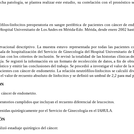
icha patología, se plantea realizar este estudio, su correlación con el pronóstico 
ófilos-linfocitos preoperatoria en sangre periférica de pacientes con cáncer de en
 Hospital Universitario de Los Andes en Mérida-Edo. Mérida, desde enero 2002 has
rvacional descriptivo. La muestra estuvo representada por todas las pacientes 
sala de hospitalización del Servicio de Ginecología del Hospital Universitario d
n con los criterios de inclusión. Se revisó la totalidad de las historias clínicas d
ía. Se registró la información en un formato de recolección de datos, a fin de obt
dístico y emitir las conclusiones del trabajo. Se procedió a investigar el valor de la 
pacientes con cáncer de endometrio. La relación neutrófilos-linfocitos se calculó di
 el valor de recuento absoluto de linfocitos y se definió un umbral de 2,2 para mal 
ÓN
e cáncer de endometrio.
eratorios cumplidos que incluyan el recuento diferencial de leucocitos.
venidas quirúrgicamente por el Servicio de Ginecología en el IAHULA.
IÓN
alizó estadiaje quirúrgico del cáncer.