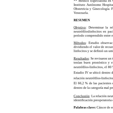
** Médico Especialista en O
Instituto Autónomo Hospita
Obstetricia y Ginecología.
Venezuela.
RESUMEN
Objetivo
: Determinar la re
neutrófiloslinfocitos en pa
período comprendido entre e
Métodos
: Estudio observaci
dividiendo el valor de recue
linfocitos y se definió un um
Resultados
: Se revisaron un
tenían buen pronóstico y e
neutrófilos-linfocitos, el 80
Estadio IV se ubicó dentro de
relación neutrófilos-linfoci
El 66,2 % de las pacientes 
dentro de la categoría mal p
Conclusión
: La relación neu
identificación preoperatoria
Palabras clave:
Cáncer de en