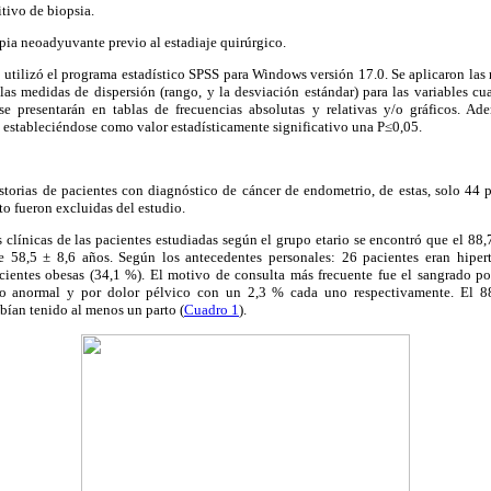
itivo de biopsia.
apia neoadyuvante previo al estadiaje quirúrgico.
 se utilizó el programa estadístico SPSS para Windows versión 17.0. Se aplicaron las
s medidas de dispersión (rango, y la desviación estándar) para las variables cuan
s se presentarán en tablas de frecuencias absolutas y relativas y/o gráficos. A
 estableciéndose como valor estadísticamente significativo una P≤0,05.
istorias de pacientes con diagnóstico de cáncer de endometrio, de estas, solo 44 
sto fueron excluidas del estudio.
cas clínicas de las pacientes estudiadas según el grupo etario se encontró que el 8
 58,5 ± 8,6 años. Según los antecedentes personales: 26 pacientes eran hipert
cientes obesas (34,1 %). El motivo de consulta más frecuente fue el sangrado 
no anormal y por dolor pélvico con un 2,3 % cada uno respectivamente. El 88
bían tenido al menos un parto (
Cuadro 1
).