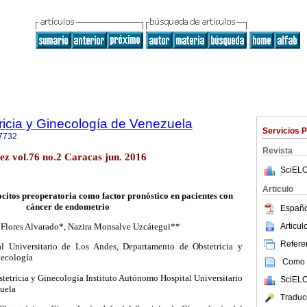
ricia y Ginecología de Venezuela
Servicios 
7732
Revista
ez vol.76 no.2 Caracas jun. 2016
SciELO
Articulo
ocitos preoperatoria como factor pronóstico en pacientes con
cáncer de endometrio
Españo
Articu
 Flores Alvarado*, Nazira Monsalve Uzcátegui**
Referen
l Universitario de Los Andes, Departamento de Obstetricia y
necología
Como c
tetricia y Ginecología Instituto Autónomo Hospital Universitario
SciELO
uela
Traduc