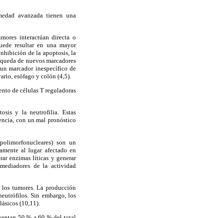
rmedad avanzada tienen una
mores interactúan directa o
puede resultar en una mayor
nhibición de la apoptosis, la
squeda de nuevos marcadores
 un marcador inespecífico de
ario, esófago y colón (4,5).
ento de células T reguladoras
sis y la neutrofilia. Estas
encia, con un mal pronóstico
(polimorfonucleares) son un
amente al lugar afectado en
erar enzimas líticas y generar
mediadores de la actividad
e los tumores. La producción
neutrófilos. Sin embargo, los
lásicos (10,11).
sentan 50 % a 60 % del total