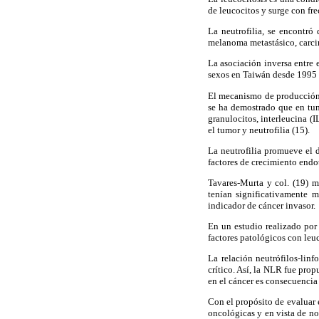
de leucocitos y surge con fr
La neutrofilia, se encontró
melanoma metastásico, carci
La asociación inversa entre 
sexos en Taiwán desde 1995 a
El mecanismo de producción d
se ha demostrado que en tum
granulocitos, interleucina (I
el tumor y neutrofilia (15).
La neutrofilia promueve el 
factores de crecimiento endot
Tavares-Murta y col. (19) m
tenían significativamente m
indicador de cáncer invasor.
En un estudio realizado por
factores patológicos con leu
La relación neutrófilos-lin
crítico. Así, la NLR fue pro
en el cáncer es consecuencia 
Con el propósito de evaluar e
oncológicas y en vista de no