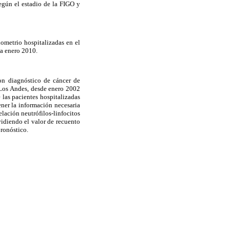
según el estadio de la FIGO y
dometrio hospitalizadas en el
ta enero 2010.
con diagnóstico de cáncer de
e Los Andes, desde enero 2002
e las pacientes hospitalizadas
ener la información necesaria
relación neutrófilos-linfocitos
vidiendo el valor de recuento
pronóstico.