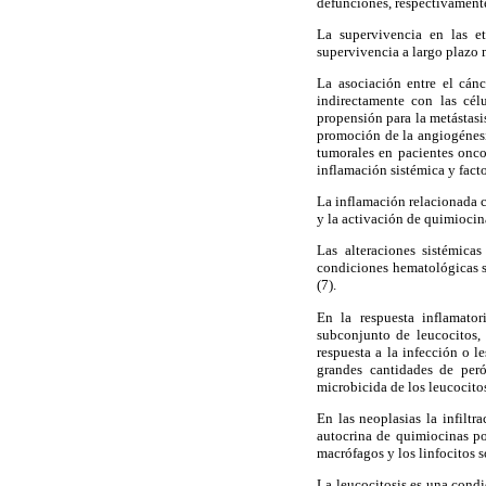
defunciones, respectivamente
La supervivencia en las e
supervivencia a largo plazo 
La asociación entre el cán
indirectamente con las cél
propensión para la metástasi
promoción de la angiogénes
tumorales en pacientes onco
inflamación sistémica y fact
La inflamación relacionada c
y la activación de quimiocina
Las alteraciones sistémica
condiciones hematológicas s
(7).
En la respuesta inflamator
subconjunto de leucocitos,
respuesta a la infección o le
grandes cantidades de per
microbicida de los leucocitos
En las neoplasias la infilt
autocrina de quimiocinas por
macrófagos y los linfocitos s
La leucocitosis es una cond