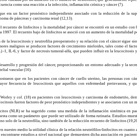
ecuencia como una reacción a la infección, inflamación crónica y cáncer (7).
 que era un factor pronóstico independiente asociado con la reducción de la su
noma de páncreas y carcinoma renal (12,13).
el recuento de linfocitos y la mortalidad por cáncer se encontró en un estudio con
 1997. El recuento bajo de linfocitos se asoció con un aumento de la mortalidad po
e la leucocitosis y neutrofilia preoperatorio y su relación con el cáncer sigue si
ores malignos se producen factores de crecimiento mieloides, tales como el facto
L) -1, IL-6, y factor de necrosis tumoral-alfa, que pueden influir en la leucocitosis 
desarrollo y progresión del cáncer, proporcionando un entorno adecuado y la secr
elial vascular (16).
ostraron que en los pacientes con cáncer de cuello uterino, las personas con cá
ayor frecuencia de leucocitosis que aquellos con enfermedad preinvasora, y que
 Worley y col. (18) en pacientes con leucocitosis y carcinoma de endometrio, dem
cocitosis fueron factores de peor pronóstico independientes y se asociaron con un 
focitos (NLR) se ha sugerido como una medida de la inflamación sistémica en pa
puesta como un parámetro que puede ser utilizado de forma rutinaria. Estudios mue
no solo de la neutrofilia, sino también de la reducción recuento de linfocitos (19,20
n nuestro medio la utilidad clínica de la relación neutrófilos-linfocitos en cuanto 
 encontrarse estudios a nivel nacional que demuestren dicha asociación en pacien