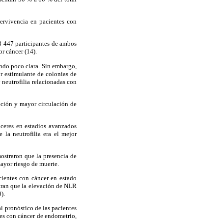
pervivencia en pacientes con
 8 447 participantes de ambos
r cáncer (14).
endo poco clara. Sin embargo,
r estimulante de colonias de
y neutrofilia relacionadas con
eción y mayor circulación de
nceres en estadios avanzados
 la neutrofilia era el mejor
ostraron que la presencia de
mayor riesgo de muerte.
cientes con cáncer en estado
stran que la elevación de NLR
).
al pronóstico de las pacientes
tes con cáncer de endometrio,