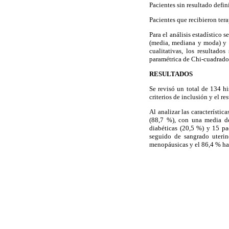
Pacientes sin resultado defin
Pacientes que recibieron ter
Para el análisis estadístico
(media, mediana y moda) y la
cualitativas, los resultado
paramétrica de Chi-cuadrado
RESULTADOS
Se revisó un total de 134 h
criterios de inclusión y el re
Al analizar las característi
(88,7 %), con una media de
diabéticas (20,5 %) y 15 pa
seguido de sangrado uteri
menopáusicas y el 86,4 % ha