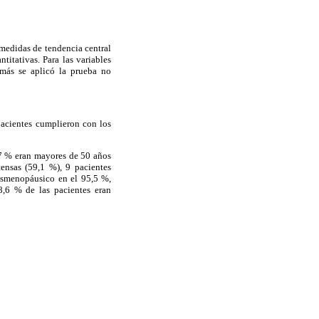
 medidas de tendencia central
titativas. Para las variables
demás se aplicó la prueba no
pacientes cumplieron con los
8,7 % eran mayores de 50 años
ensas (59,1 %), 9 pacientes
posmenopáusico en el 95,5 %,
,6 % de las pacientes eran