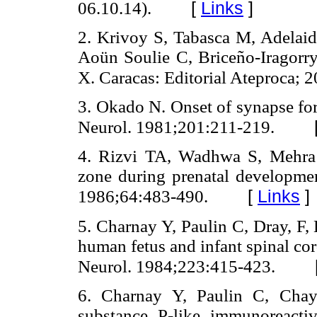
[
Links
]
06.10.14).
2. Krivoy S, Tabasca M, Adelaide
Aoün Soulie C, Briceño-Iragorry
X. Caracas: Editorial Ateproca; 
3. Okado N. Onset of synapse fo
Neurol. 1981;201:211-219.
4. Rizvi TA, Wadhwa S, Mehra R
zone during prenatal developme
[
Links
]
1986;64:483-490.
5. Charnay Y, Paulin C, Dray, F,
human fetus and infant spinal c
Neurol. 1984;223:415-423.
6. Charnay Y, Paulin C, Chay
substance P-like immunoreactiv