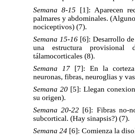
Semana 8-15
[1]: Aparecen rece
palmares y abdominales. (Algunos
nociceptivos) (7).
Semana 15-16
[6]: Desarrollo de 
una estructura provisional
tálamocorticales (8).
Semana 17
[7]: En la corteza
neuronas, fibras, neuroglias y va
Semana 20
[5]: Llegan conexione
su origen).
Semana 20-22
[6]: Fibras no-no
subcortical. (Hay sinapsis?) (7).
Semana 24
[6]: Comienza la disol