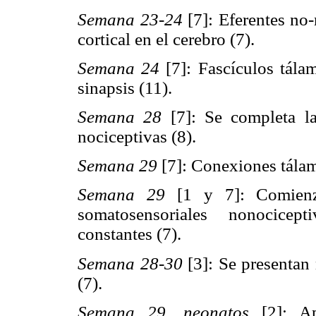
Semana 23-24
[7]: Eferentes no-
cortical en el cerebro (7).
Semana 24
[7]: Fascículos tálam
sinapsis (11).
Semana 28
[7]: Se completa la 
nociceptivas (8).
Semana 29
[7]: Conexiones tálam
Semana 29
[1 y 7]: Comienza
somatosensoriales nonocicep
constantes (7).
Semana 28-30
[3]: Se presentan
(7).
Semana 29
,
neonatos
[2]: Apa