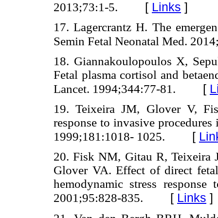
[
Links
]
2013;73:1-5.
17. Lagercrantz H. The emergenc
Semin Fetal Neonatal Med. 2014
18. Giannakoulopoulos X, Sepu
Fetal plasma cortisol and betaen
[
L
Lancet. 1994;344:77-81.
19. Teixeira JM, Glover V, Fis
response to invasive procedures 
[
Lin
1999;181:1018- 1025.
20. Fisk NM, Gitau R, Teixeir
Glover VA. Effect of direct feta
hemodynamic stress response to
[
Links
]
2001;95:828-835.