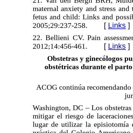
21. Van den Bergh BRH, Mulde
maternal anxiety and stress and
fetus and child: Links and poss
[
Links
]
2005;29:237-258.
22. Bellieni CV. Pain assessme
[
Links
]
2012;14:456-461.
Obstetras y ginecólogos pu
obstétricas durante el part
ACOG continúa recomendando no 
ju
Washington, DC – Los obstetras
mitigar el riesgo de laceracione
lugar de utilizar la episiotomía
práctica del Colegio American