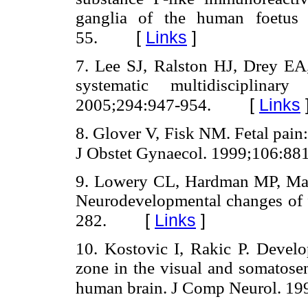
ganglia of the human foetus 
[
Links
]
55.
7. Lee SJ, Ralston HJ, Drey EA
systematic multidisciplin
[
Links
2005;294:947-954.
8. Glover V, Fisk NM. Fetal pain:
J Obstet Gynaecol. 1999;106:88
9. Lowery CL, Hardman MP, Ma
Neurodevelopmental changes of f
[
Links
]
282.
10. Kostovic I, Rakic P. Develop
zone in the visual and somatos
human brain. J Comp Neurol. 19