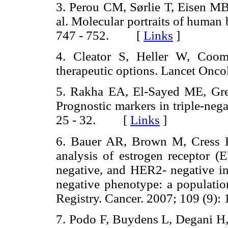
3. Perou CM, Sørlie T, Eisen MB
al. Molecular portraits of human
747 - 752. [
Links
]
4. Cleator S, Heller W, Coomb
therapeutic options. Lancet Onc
5. Rakha EA, El-Sayed ME, Gre
Prognostic markers in triple-nega
25 - 32. [
Links
]
6. Bauer AR, Brown M, Cress R
analysis of estrogen receptor (E
negative, and HER2- negative inv
negative phenotype: a populatio
Registry. Cancer. 2007; 109 (9
7. Podo F, Buydens L, Degani H, 