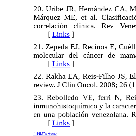
20. Uribe JR, Hernández CA, Me
Márquez ME, et al. Clasificac
correlación clínica. Rev Ve
[
Links
]
21. Zepeda EJ, Recinos E, Cuéll
molecular del cáncer de mama
[
Links
]
22. Rakha EA, Reis-Filho JS, Elli
review. J Clin Oncol. 2008; 26
23. Rebolledo VE, ferri N, Rei
inmunohistoquímico y la caracte
en una población venezolana. R
[
Links
]
^rND^sReis-