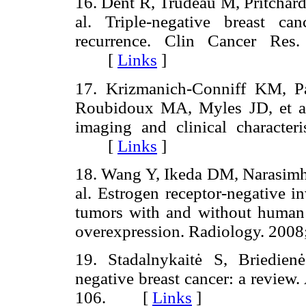
16. Dent R, Trudeau M, Pritcha
al. Triple-negative breast can
recurrence. Clin Cancer Res
[
Links
]
17. Krizmanich-Conniff KM, P
Roubidoux MA, Myles JD, et al. 
imaging and clinical character
[
Links
]
18. Wang Y, Ikeda DM, Narasimha
al. Estrogen receptor-negative i
tumors with and without human 
overexpression. Radiology. 200
19. Stadalnykaitė S, Briedienė
negative breast cancer: a review.
106. [
Links
]