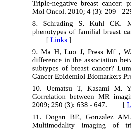
Triple-negative breast cancer: 
Mol Oncol. 2010; 4 (3): 209 
8. Schrading S, Kuhl CK. 
phenotypes of familial breast ca
[
Links
]
9. Ma H, Luo J, Press Mf , Wa
difference in the association b
subtypes of breast cancer? Lumi
Cancer Epidemiol Biomarkers P
10. Uematsu T, Kasami M, Yue
Correlation between MR imagin
2009; 250 (3): 638 - 647. [
L
11. Dogan BE, Gonzalez AM.
Multimodality imaging of tri