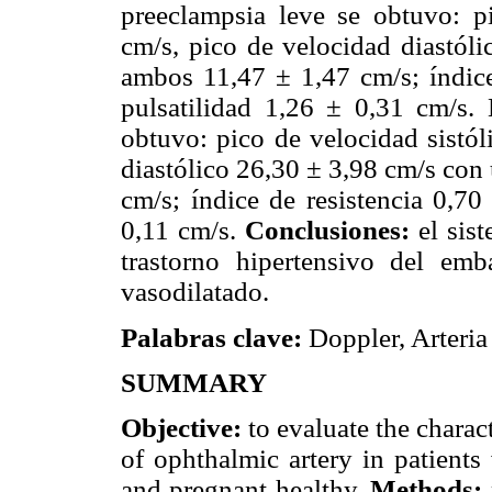
preeclampsia leve se obtuvo: p
cm/s, pico de velocidad diastóli
ambos 11,47 ± 1,47 cm/s; índice
pulsatilidad 1,26 ± 0,31 cm/s.
obtuvo: pico de velocidad sistól
diastólico 26,30 ± 3,98 cm/s con
cm/s; índice de resistencia 0,70
0,11 cm/s.
Conclusiones:
el sis
trastorno hipertensivo del emb
vasodilatado.
Palabras clave:
Doppler, Arteria
SUMMARY
Objective:
to evaluate the charac
of ophthalmic artery in patients
and pregnant healthy.
Methods: