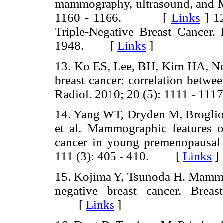
mammography, ultrasound, and M
1160 - 1166. [
Links
]
12
Triple-Negative Breast Cancer
1948. [
Links
]
13. Ko ES, Lee, BH, Kim HA, N
breast cancer: correlation betwe
Radiol. 2010; 20 (5): 1111 - 
14. Yang WT, Dryden M, Broglio
et al. Mammographic features of
cancer in young premenopausal
111 (3): 405 - 410. [
Links
]
15. Kojima Y, Tsunoda H. Mammog
negative breast cancer. Brea
[
Links
]