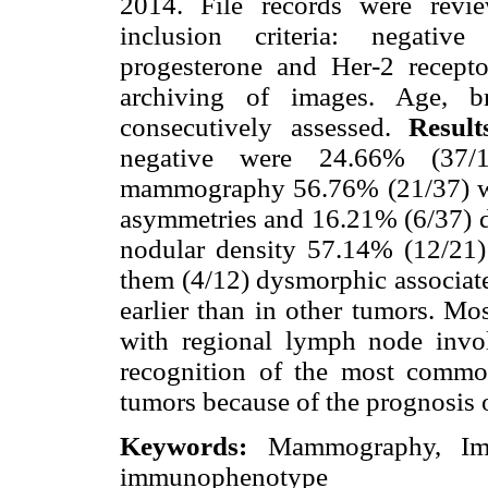
2014. File records were revie
inclusion criteria: negative
progesterone and Her-2 recept
archiving of images. Age, br
consecutively assessed.
Result
negative were 24.66% (37/1
mammography 56.76% (21/37) wer
asymmetries and 16.21% (6/37) d
nodular density 57.14% (12/21
them (4/12) dysmorphic associate
earlier than in other tumors. Mo
with regional lymph node inv
recognition of the most common
tumors because of the prognosis 
Keywords:
Mammography, Ima
immunophenotype