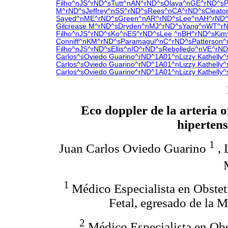
Filho^nJS^rND^sTutt^nAN
^rND^sOlaya^nGE
^rND^sP
M^rND^sJeffrey^nSS^rND^sRees^nCA
^rND^sCleat
Sayed^nME^rND^sGreen^nAR^rND^sLee^nAH^rND^sR
Gilcrease M^rND^sDryden^nMJ^rND^sYang^nWT
^r
Filho^nJS
^rND^sKo^nES^rND^sLee,^nBH^rND^sKi
Conniff^nKM^rND^sParamagul^nC^rND^sPatterson
Filho^nJS^rND^sEllis^nIO
^rND^sRebolledo^nVE^rND
Carlos^sOviedo Guarino^rND^1A01^nLizzy Kathelly^
Carlos^sOviedo Guarino^rND^1A01^nLizzy Kathelly^
Carlos^sOviedo Guarino^rND^1A01^nLizzy Kathelly^
Eco doppler de la arteria o
hiperten
1
Juan Carlos Oviedo Guarino
, 
1
Médico Especialista en Obstet
Fetal, egresado de la 
2
Médico Especialista en Obst