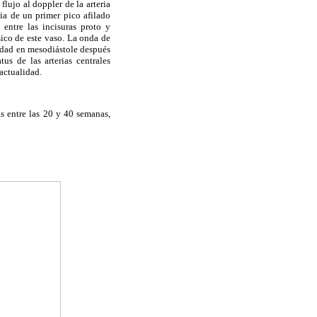
flujo al doppler de la arteria
ia de un primer pico afilado
entre las incisuras proto y
sico de este vaso. La onda de
idad en mesodiástole después
tus de las arterias centrales
actualidad.
s entre las 20 y 40 semanas,