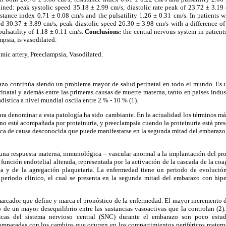
ined: peak systolic speed 35.18 ± 2.99 cm/s, diastolic rate peak of 23.72 ± 3.19 
stance index 0.71 ± 0.08 cm/s and the pulsatility 1.26 ± 0.31 cm/s. In patients 
d 30.37 ± 3.89 cm/s, peak diastolic speed 26.30 ± 3.98 cm/s with a difference of
ulsatility of 1.18 ± 0.11 cm/s.
Conclusions:
the central nervous system in patient
psia, is vasodilated.
mic artery, Preeclampsia, Vasodilated.
azo continúa siendo un problema mayor de salud perinatal en todo el mundo. Es 
inatal y además entre las primeras causas de muerte materna, tanto en países indu
adística a nivel mundial oscila entre 2 % - 10 % (1).
ra denominar a esta patología ha sido cambiante. En la actualidad los términos má
 no está acompañada por proteinuria, y preeclampsia cuando la proteinuria está pres
a de causa desconocida que puede manifestarse en la segunda mitad del embarazo, 
 una respuesta materna, inmunológica – vascular anormal a la implantación del pr
a función endotelial alterada, representada por la activación de la cascada de la co
rica y de la agregación plaquetaria. La enfermedad tiene un periodo de evolución
periodo clínico, el cual se presenta en la segunda mitad del embarazo con hiper
marcador que define y marca el pronóstico de la enfermedad. El mayor incremento de
jo de un mayor desequilibrio entre las sustancias vasoactivas que la controlan (
cas del sistema nervioso central (SNC) durante el embarazo son poco estu
paradas con los cambios que ocurren en los compartimientos periféricos maternos