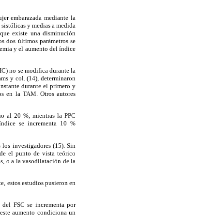
mujer embarazada mediante la
 sistólicas y medias a medida
n que existe una disminución
os dos últimos parámetros se
lemia y el aumento del índice
IC) no se modifica durante la
ams y col. (14), determinaron
onstante durante el primero y
os en la TAM. Otros autores
ano al 20 %, mientras la PPC
 índice se incrementa 10 %
los investigadores (15). Sin
de el punto de vista teórico
s, o a la vasodilatación de la
e, estos estudios pusieron en
d del FSC se incrementa por
, este aumento condiciona un