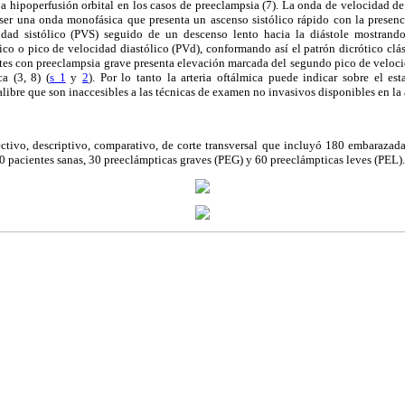
 a hipoperfusión orbital en los casos de preeclampsia (7). La onda de velocidad de 
r ser una onda monofásica que presenta un ascenso sistólico rápido con la presenc
ad sistólico (PVS) seguido de un descenso lento hacia la diástole mostrando 
co o pico de velocidad diastólico (PVd), conformando así el patrón dicrótico clá
ntes con preeclampsia grave presenta elevación marcada del segundo pico de veloc
ca (3, 8) (
s 1
y
2
). Por lo tanto la arteria oftálmica puede indicar sobre el esta
libre que son inaccesibles a las técnicas de examen no invasivos disponibles en la 
ectivo, descriptivo, comparativo, de corte transversal que incluyó 180 embarazada
 90 pacientes sanas, 30 preeclámpticas graves (PEG) y 60 preeclámpticas leves (PEL).