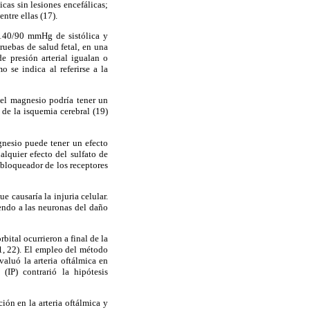
cas sin lesiones encefálicas;
ntre ellas (17).
a 140/90 mmHg de sistólica y
pruebas de salud fetal, en una
e presión arterial igualan o
 se indica al referirse a la
 el magnesio podría tener un
 de la isquemia cerebral (19)
gnesio puede tener un efecto
alquier efecto del sulfato de
 bloqueador de los receptores
e causaría la injuria celular.
endo a las neuronas del daño
bital ocurrieron a final de la
21, 22). El empleo del método
aluó la arteria oftálmica en
(IP) contrarió la hipótesis
ión en la arteria oftálmica y