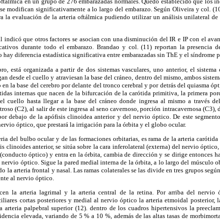
a oftálmica en un grupo de 276 embarazadas normales. Quedó establecido que los ín
o se modifican significativamente a lo largo del embarazo. Según Oliveira y col. (10
a la evaluación de la arteria oftálmica pudiendo utilizar un análisis unilateral de 
eal indicó que otros factores se asocian con una disminución del IR e IP con el ava
cativos durante todo el embarazo. Brandao y col. (11) reportan la presencia de
o hay diferencia estadística significativa entre embarazadas sin ThE y el síndrome 
ro, está organizada a partir de dos sistemas vasculares, uno anterior, el sistema 
gan desde el cuello y atraviesan la base del cráneo, dentro del mismo, ambos sist
 en la base del cerebro por delante del tronco cerebral y por detrás del quiasma ópt
ótidas internas que nacen de la bifurcación de la carótida primitiva, la primera por
 el cuello hasta llegar a la base del cráneo donde ingresa al mismo a través de
roso (C2), al salir de este ingresa al seno cavernoso, porción intracavernosa (C3),
r debajo de la apófisis clinoidea anterior y del nervio óptico. De este segmento
rvio óptico, que prestará la irrigación para la órbita y el globo ocular.
teria del bulbo ocular y de las formaciones orbitarias, es rama de la arteria carótida 
s clinoides anterior, se sitúa sobre la cara inferolateral (externa) del nervio óptico
l (conducto óptico) y entra en la órbita, cambia de dirección y se dirige entonces h
 nervio óptico. Sigue la pared medial interna de la órbita, a lo largo del músculo 
o la arteria frontal y nasal. Las ramas colaterales se las divide en tres grupos segú
nte al nervio óptico.
en la arteria lagrimal y la arteria central de la retina. Por arriba del nervio 
ciliares cortas posteriores y medial al nervio óptico la arteria etmoidal posterior, l
 la arteria palpebral superior (12). dentro de los cuadros hipertensivos la preecl
cidencia elevada, variando de 5 % a 10 %, además de las altas tasas de morbimort