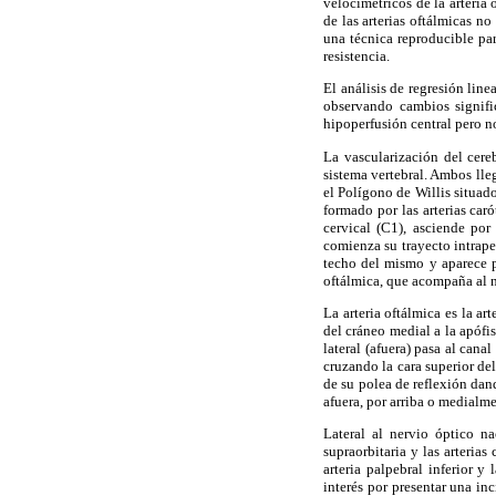
velocimétricos de la arteri
de las arterias oftálmicas n
una técnica reproducible par
resistencia.
El análisis de regresión lin
observando cambios signifi
hipoperfusión central pero n
La vascularización del cereb
sistema vertebral. Ambos lle
el Polígono de Willis situado
formado por las arterias car
cervical (C1), asciende por
comienza su trayecto intrapet
techo del mismo y aparece po
oftálmica, que acompaña al ne
La arteria oftálmica es la ar
del cráneo medial a la apófisi
lateral (afuera) pasa al cana
cruzando la cara superior del
de su polea de reflexión dand
afuera, por arriba o medialme
Lateral al nervio óptico nac
supraorbitaria y las arterias 
arteria palpebral inferior y
interés por presentar una in