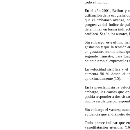
todo el mundo.
En el año 2001, Belfort y c
utilización de la ecografía 
que el embarazo avanza, con
progresiva del índice de pu
determinan en forma indirect
cardíaco. Según los autores,
Sin embargo, este último hal
gestación y que la tensión a
en gestantes normotensas que
segundo trimestre, para lu
coincidieron al expresar los
La velocidad sistólica y el
aumenta 50 % desde el ini
aproximadamente (15).
En la preeclampsia la veloc
embargo, las causas que ori
podría responder a dos situac
microvasculatura correspondie
Sin embargo el vasoespasmo a
evidencia que el diámetro de 
Todo parece indicar que en
vasodilatación arteriolar (