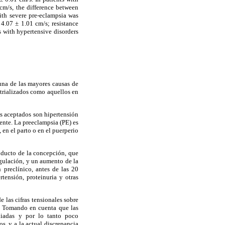
cm/s, the difference between
with severe pre-eclampsia was
 4.07 ± 1.01 cm/s; resistance
s with hypertensive disorders
una de las mayores causas de
strializados como aquellos en
s aceptados son hipertensión
ente. La preeclampsia (PE) es
en el parto o en el puerperio
oducto de la concepción, que
agulación, y un aumento de la
 preclínico, antes de las 20
tensión, proteinuria y otras
 las cifras tensionales sobre
2). Tomando en cuenta que las
diadas y por lo tanto poco
, y a la actual discrepancia