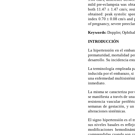
mild pre-eclampsia was obta
both 11.47 ± 1.47 cm/s; resi
obtained: peak systolic spee
index 0.70 ± 0.08 cm/s and p
of pregnancy, severe preeclam
Keywords:
Doppler, Ophthal
INTRODUCCIÓN
La hipertensión en el embar
prematuridad, mortalidad per
desarrollo. Su incidencia est
La terminología empleada pa
inducida por el embarazo, si
una enfermedad multisistémic
inmediato.
La misma se caracteriza por
se manifiesta a través de un
resistencia vascular perifé
semanas de gestación, y un 
alteraciones sistémicas.
El signo hipertensión es el 
sus niveles basales es refle
modificaciones hemodinámi
comprendidas cuando son com