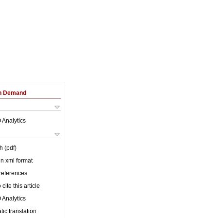
on Demand
 Analytics
h (pdf)
 in xml format
 references
cite this article
 Analytics
ic translation