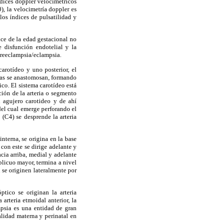
dices doppler velocimétricos
), la velocimetría doppler es
los índices de pulsatilidad y
nce de la edad gestacional no
 disfunción endotelial y la
preeclampsia/eclampsia.
carotídeo y uno posterior, el
emas se anastomosan, formando
ico. El sistema carotídeo está
ción de la arteria o segmento
l agujero carotideo y de ahí
 del cual emerge perforando el
 (C4) se desprende la arteria
interna, se origina en la base
, con este se dirige adelante y
acia arriba, medial y adelante
oblicuo mayor, termina a nivel
n se originen lateralmente por
óptico se originan la arteria
a arteria etmoidal anterior, la
ampsia es una entidad de gran
alidad materna y perinatal en