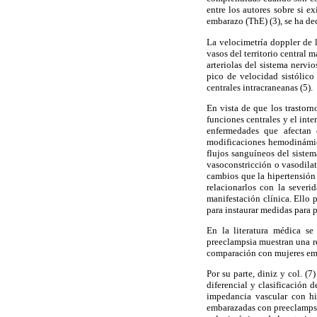
entre los autores sobre si 
embarazo (ThE) (3), se ha dec
La velocimetría doppler de 
vasos del territorio central 
arteriolas del sistema nervio
pico de velocidad sistólico
centrales intracraneanas (5).
En vista de que los trastor
funciones centrales y el int
enfermedades que afectan 
modificaciones hemodinámica
flujos sanguíneos del sistema
vasoconstricción o vasodilat
cambios que la hipertensión 
relacionarlos con la severi
manifestación clínica. Ello p
para instaurar medidas para p
En la literatura médica se
preeclampsia muestran una rela
comparación con mujeres em
Por su parte, diniz y col. (
diferencial y clasificación 
impedancia vascular con hi
embarazadas con preeclampsia