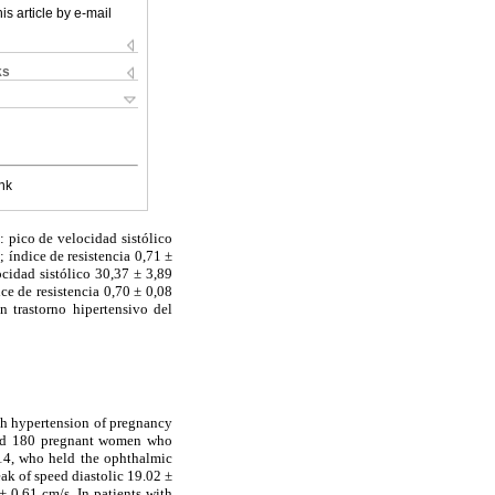
is article by e-mail
ks
nk
: pico de velocidad sistólico
 índice de resistencia 0,71 ±
cidad sistólico 30,37 ± 3,89
ce de resistencia 0,70 ± 0,08
n trastorno hipertensivo del
ith hypertension of pregnancy
uded 180 pregnant women who
14, who held the ophthalmic
ak of speed diastolic 19.02 ±
± 0.61 cm/s. In patients with