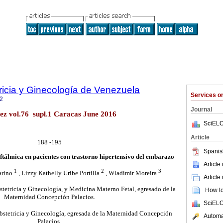
ricia y Ginecología de Venezuela
Services 
2
Journal
ez vol.76 supl.1 Caracas June 2016
SciELO
Article
188 -195
Spanis
oftálmica en pacientes con trastorno hipertensivo del embarazo
Article
1
2
3
arino
, Lizzy Kathelly Uribe Portilla
, Wladimir Moreira
.
Article
tetricia y Ginecología, y Medicina Materno Fetal, egresado de la
How to 
Maternidad Concepción Palacios.
SciELO
stetricia y Ginecología, egresada de la Maternidad Concepción
Automat
Palacios.