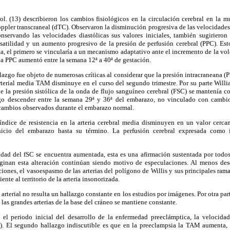
ol. (13) describieron los cambios fisiológicos en la circulación cerebral en la 
doppler transcraneal (dTC). Observaron la disminución progresiva de las velocidades
servando las velocidades diastólicas sus valores iniciales, también sugiriero
lsatilidad y un aumento progresivo de la presión de perfusión cerebral (PPC). Est
a, el primero se vincularía a un mecanismo adaptativo ante el incremento de la vo
 la PPC aumentó entre la semana 12ª a 40ª de gestación.
lazgo fue objeto de numerosas críticas al considerar que la presión intracraneana (P
rterial media TAM disminuye en el curso del segundo trimestre. Por su parte Willi
 la presión sistólica de la onda de flujo sanguíneo cerebral (FSC) se mantenía c
ego descender entre la semana 29ª y 36ª del embarazo, no vinculado con cambi
 cambios observados durante el embarazo normal.
 índice de resistencia en la arteria cerebral media disminuyen en un valor cerc
cio del embarazo hasta su término. La perfusión cerebral expresada como
idad del fSC se encuentra aumentada, esta es una afirmación sustentada por todos 
ginan esta alteración continúan siendo motivo de especulaciones. Al menos des
iones, el vasoespasmo de las arterias del polígono de Willis y sus principales rama
nte al territorio de la arteria insonorizada.
rterial no resulta un hallazgo constante en los estudios por imágenes. Por otra part
las grandes arterias de la base del cráneo se mantiene constante.
 el periodo inicial del desarrollo de la enfermedad preeclámptica, la velocida
16). El segundo hallazgo indiscutible es que en la preeclampsia la TAM aumenta