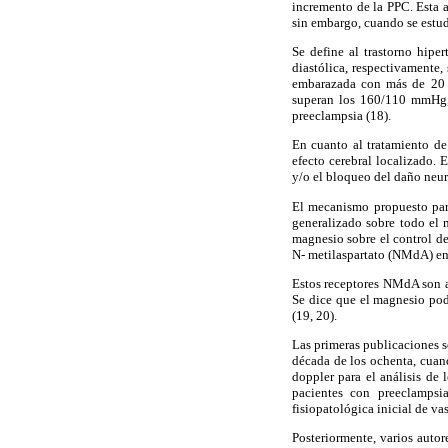
incremento de la PPC. Esta a
sin embargo, cuando se estud
Se define al trastorno hipe
diastólica, respectivamente, 
embarazada con más de 20 se
superan los 160/110 mmHg, a
preeclampsia (18).
En cuanto al tratamiento de
efecto cerebral localizado. 
y/o el bloqueo del daño neur
El mecanismo propuesto para
generalizado sobre todo el m
magnesio sobre el control de
N- metilaspartato (NMdA) en 
Estos receptores NMdA son act
Se dice que el magnesio pod
(19, 20).
Las primeras publicaciones so
década de los ochenta, cuand
doppler para el análisis de
pacientes con preeclampsia
fisiopatológica inicial de vas
Posteriormente, varios autor