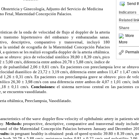
Send th
 Obstetricia y Ginecología, Adjunto del Servicio de Medicina
Indicators
no Fetal, Maternidad Concepción Palacios.
Related lin
Share
rísticas de la onda de velocidad de flujo al doppler de la arteria
More
n trastorno hipertensivo del embarazo y embarazadas sanas.
ivo, descriptivo, comparativo y transversal, incluyó 180
More
a la unidad de ecografía de la Maternidad Concepción Palacios
 a quienes se les realizó ecografía doppler de la arteria oftálmica.
Permali
as se obtuvo: pico de velocidad sistólico 39,80 ± 8,39 cm/s, pico
2 ± 5,00 cm/s, diferencia entre ambos 20,78 ± 5,88 cm/s; índice de
 y de pulsatilidad 2,06 ± 0,61 cm/s. En pacientes con preeclampsia leve se obtuvo
elocidad diastólico de 23,72 ± 3,19 cm/s, diferencia entre ambos 11,47 ± 1,47 cm/s;
dad 1,26 ± 0,31 cm/s. En pacientes con preeclampsia grave se obtuvo: pico de velo
tólico 26,30 ± 3,98 cm/s con una diferencia entre ambos de 4,07 ± 1,01 cm/s; índi
1,18 ± 0,11 cm/s.
Conclusiones:
el sistema nervioso central en las pacientes co
, se encuentra vasodilatado.
eria oftálmica, Preeclampsia, Vasodilatado.
aracteristics of the wave doppler flow velocity of ophthalmic artery in patients w
thy.
Methods:
prospective, descriptive, comparative and transversal study incl
asound of the Maternidad Concepción Palacios between January and December 20
sults:
in pregnant healthy is obtained: peak of speed systolic 39.80 ± 8.39 cm/s, pe
n both 20,78 ± 5.88 cm/s; resistance index 0.81 ± 0.22 cm/s and pulsatility 2.06 