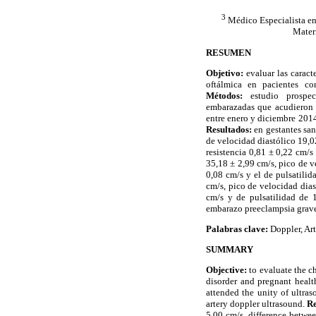
3
Médico Especialista en
Mater
RESUMEN
Objetivo:
evaluar las caracte
oftálmica en pacientes co
Métodos:
estudio prospect
embarazadas que acudieron 
entre enero y diciembre 2014,
Resultados:
en gestantes san
de velocidad diastólico 19,0
resistencia 0,81 ± 0,22 cm/s
35,18 ± 2,99 cm/s, pico de v
0,08 cm/s y el de pulsatili
cm/s, pico de velocidad dias
cm/s y de pulsatilidad de 
embarazo preeclampsia grave
Palabras clave:
Doppler, Art
SUMMARY
Objective:
to evaluate the ch
disorder and pregnant heal
attended the unity of ultr
artery doppler ultrasound.
Re
5.00 cm/s, difference betwee