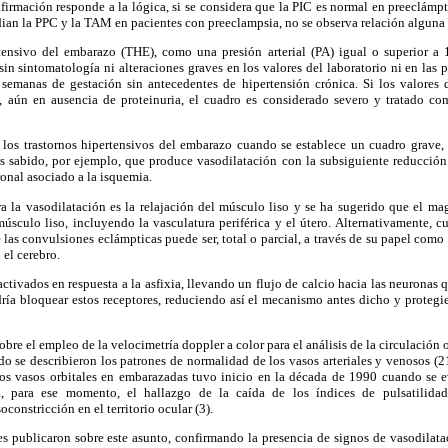
firmación responde a la lógica, si se considera que la PIC es normal en preeclámpti
ian la PPC y la TAM en pacientes con preeclampsia, no se observa relación alguna e
rtensivo del embarazo (THE), como una presión arterial (PA) igual o superior 
sin sintomatología ni alteraciones graves en los valores del laboratorio ni en las 
manas de gestación sin antecedentes de hipertensión crónica. Si los valores d
ún en ausencia de proteinuria, el cuadro es considerado severo y tratado como
 los trastornos hipertensivos del embarazo cuando se establece un cuadro grave,
Es sabido, por ejemplo, que produce vasodilatación con la subsiguiente reducción
onal asociado a la isquemia.
 la vasodilatación es la relajación del músculo liso y se ha sugerido que el ma
úsculo liso, incluyendo la vasculatura periférica y el útero. Alternativamente, cu
 las convulsiones eclámpticas puede ser, total o parcial, a través de su papel como
el cerebro.
ivados en respuesta a la asfixia, llevando un flujo de calcio hacia las neuronas qu
ría bloquear estos receptores, reduciendo así el mecanismo antes dicho y protegi
bre el empleo de la velocimetría doppler a color para el análisis de la circulación or
o se describieron los patrones de normalidad de los vasos arteriales y venosos (
 los vasos orbitales en embarazadas tuvo inicio en la década de 1990 cuando se ev
, para ese momento, el hallazgo de la caída de los índices de pulsatilidad 
oconstricción en el territorio ocular (3).
es publicaron sobre este asunto, confirmando la presencia de signos de vasodilatac