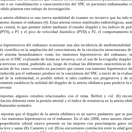
existe o no vasodilatación o vasoconstricción del SNC en pacientes embarazadas co
idido plantear este trabajo de investigación.
la arteria oftálmica es una nueva modalidad de examen no invasivo que ha sido e
materno durante el embarazo (4). Estas arterias tienen similitudes embriológicas, an
so central, lo que permite inferir mediante el estudio doppler y los índices de pulsa
 (PVS), o P1 y el pico de velocidad diastólico (PVD) o P2, el comportamiento 
nos hipertensivos del embarazo ocasionan una alta incidencia de morbimortalidad 
erés científico en la ampliación del conocimiento de la circulación intracraneana 
el sistema hemodinámico como los trastornos hipertensivos del embarazo, se
s en el SNC evaluando de forma no invasiva, con el uso de la ecografía doppler ,
 nervioso central, pudiendo así, luego de evaluar las diferentes características de
ación de los vasos centrales en pacientes que cursen con trastorno hipertensivo de
inducida por el embarazo produce en la vasculatura del SNC a través de la evaluac
dad de la enfermedad, es posible inferir si tales cambios son progresivos y de se
ermitirá establecer la utilidad del doppler de la arteria oftálmica para predecir l
revenir.
 reportan algunos estudios relacionados con el tema. Belfort y col. (6) enco
ción diferente entre la presión arterial y el índice de resistencia en la arteria oftá
barazadas normales.
7) reportan que el doppler de la arteria oftálmica es un nuevo parámetro que se pue
de los trastornos hipertensivos en el embarazo. En el año 2008, estos autores obse
perperfusión orbital estuvo presente en las mujeres con preeclampsia grave e
 leve y sanas (8). Carneiro y col. (9) no encontraron correlación entre la edad gest