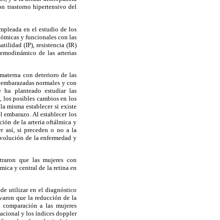
n trastorno hipertensivo del
mpleada en el estudio de los
atómicas y funcionales con las
tilidad (IP), resistencia (IR)
hemodinámico de las arterias
materna con deterioro de las
de embarazadas normales y con
 ha planteado estudiar las
 los posibles cambios en los
 la misma establecer si existe
l embarazo. Al establecer los
ión de la arteria oftálmica y
r así, si preceden o no a la
a evolución de la enfermedad y
ntraron que las mujeres con
lmica y central de la retina en
de utilizar en el diagnóstico
rvaron que la reducción de la
n comparación a las mujeres
acional y los índices doppler