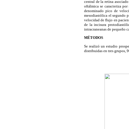
central de la retina asociado
oftálmica se caracteriza po
denominado pico de velocid
mesodiastólica el segundo pi
velocidad de flujo en pacie
de la incisura protodiastóli
intracraneanas de pequeño ca
MÉTODOS
Se realizó un estudio prosp
distribuidas en tres grupos,