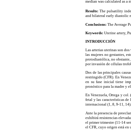
median was calculated as a 
Results:
The pulsatility ind
and bilateral early diastoli
Conclusions:
The Average Pul
Keywords:
Uterine artery, Pu
INTRODUCCIÓN
Las arterias uterinas son do
las mujeres no gestantes, e
protodiastólica, no obstante
por invasión de células trofobl
Dos de las principales causa
restringido (CFR). En Venezu
en su fase inicial tiene im
pronóstico para la madre y el
En Venezuela, Ortega y col. 
fetal y las características 
internacional (1, 8, 9-11, 14)
Ante la presencia de preeclam
exhibirá resistencias elevad
el primer trimestre (11-14 s
el CFR, cuyo origen está en