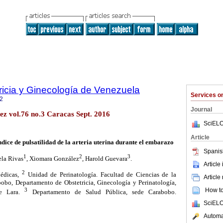
ricia y Ginecología de Venezuela
Services 
2
Journal
ez vol.76 no.3 Caracas Sept. 2016
SciELO
Article
ndice de pulsatilidad de la arteria uterina durante el embarazo
Spanis
1
2
3
ela Rivas
, Xiomara González
, Harold Guevara
.
Article
2
édicas,
Unidad de Perinatología. Facultad de Ciencias de la
Article
obo, Departamento de Obstetricia, Ginecología y Perinatología,
How to 
3
ce Lara.
Departamento de Salud Pública, sede Carabobo.
SciELO
Automat