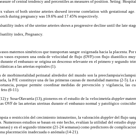
measure
of central tendency and percentiles as measures of position. Seting: Hospital
ex values of both uterine arteries showed inverse correlation with gestational age.
c notch during pregnancy was 19.6% and 17.45% respectively.
satility index of the uterine arteries shows a progressive decline until the late sta
lsatility index, Pregnancy.
s vasos maternos simétricos que transportan sangre oxigenada hacia la placenta. Por
stos vasos exponen una onda de velocidad de flujo (OVF) con flujo diastólico m
, durante el embarazo se origina un descenso relevante en el primero y segundo tr
ásticas a las arterias espirales (1).
s de morbimortalidad perinatal alrededor del mundo son la preeclampsia/eclampsia
ela, la P/E constituye una de las primeras causas de mortalidad materna (2-5). La 
portancia, porque permite coordinar medidas de prevención y vigilancia, las cu
 feto (6-11).
(12) y Sosa-Olavarría (13), pioneros en el estudio de la velocimetría
doppler
matern
de las OVF de las arterias uterinas durante el embarazo normal y patológico coincidi
.
psia o restricción del crecimiento intrauterino, la valoración
doppler
del flujo san
as. Numerosos estudios se basan en este hecho, evalúan la utilidad del estudio
dopp
emanas) y en el segundo trimestre (21-24 semanas) como predictores de complicacion
 una placentación inadecuada o anómala (14-21).