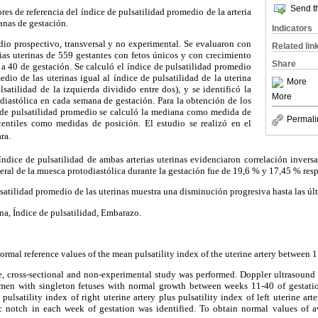
Send th
ores de referencia del índice de pulsatilidad promedio de la arteria
anas de gestación.
Indicators
dio prospectivo, transversal y no experimental. Se evaluaron con
Related lin
rias uterinas de 559 gestantes con fetos únicos y con crecimiento
Share
a 40 de gestación. Se calculó el índice de pulsatilidad promedio
edio de las uterinas igual al índice de pulsatilidad de la uterina
More
satilidad de la izquierda dividido entre dos), y se identificó la
More
diastólica en cada semana de gestación. Para la obtención de los
 de pulsatilidad promedio se calculó la mediana como medida de
Permali
centiles como medidas de posición. El estudio se realizó en el
a.
índice de pulsatilidad de ambas arterias uterinas evidenciaron correlación invers
ateral de la muesca protodiastólica durante la gestación fue de 19,6 % y 17,45 % res
lsatilidad promedio de las uterinas muestra una disminución progresiva hasta las úl
ina, Índice de pulsatilidad, Embarazo.
normal reference values of the mean pulsatility index of the uterine artery between 
e, cross-sectional and non-experimental study was performed. Doppler ultrasound 
men with singleton fetuses with normal growth between weeks 11-40 of gestatio
pulsatility index of right uterine artery plus pulsatility index of left uterine ar
ic notch in each week of gestation was identified. To obtain normal values of av