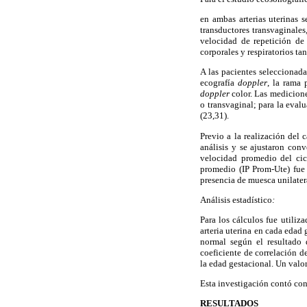
en ambas arterias uterinas 
transductores transvaginale
velocidad de repetición de
corporales y respiratorios ta
A las pacientes seleccionada
ecografía
doppler
, la rama 
doppler
color. Las medicion
o transvaginal; para la evalu
(23,31).
Previo a la realización del
análisis y se ajustaron conv
velocidad promedio del cicl
promedio (IP Prom-Ute) fue 
presencia de muesca unilatera
Análisis estadístico
:
Para los cálculos fue utiliz
arteria uterina en cada edad 
normal según el resultado 
coeficiente de correlación d
la edad gestacional. Un valor
Esta investigación contó con
RESULTADOS