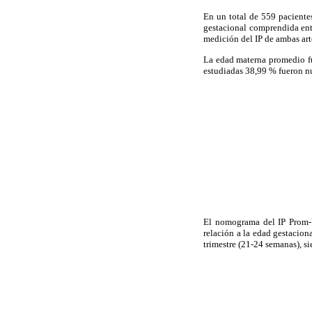
En un total de 559 paciente
gestacional comprendida entr
medición del IP de ambas arte
La edad materna promedio fu
estudiadas 38,99 % fueron nu
El nomograma del IP Prom-Ut
relación a la edad gestaciona
trimestre (21-24 semanas), si