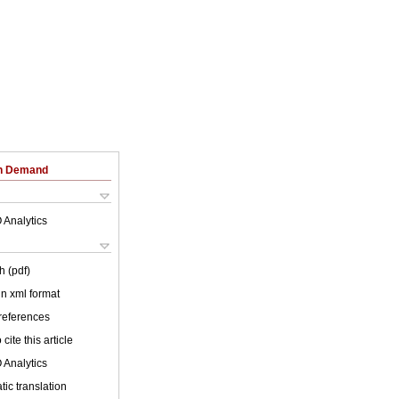
on Demand
 Analytics
h (pdf)
 in xml format
 references
cite this article
 Analytics
ic translation