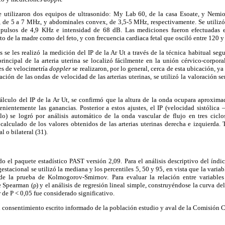
se utilizaron dos equipos de ultrasonido: My Lab 60, de la casa Esoate, y Nemi
s, de 5 a 7 MHz, y abdominales convex, de 3,5-5 MHz, respectivamente. Se utilizó 
 pulsos de 4,9 KHz e intensidad de 68 dB. Las mediciones fueron efectuadas
nto de la madre como del feto, y con frecuencia cardiaca fetal que osciló entre 120 
s se les realizó la medición del IP de la Ar Ut a través de la técnica habitual segu
principal de la arteria uterina se localizó fácilmente en la unión cérvico-corpor
es de velocimetría
doppler
se realizaron, por lo general, cerca de esta ubicación, y
ación de las ondas de velocidad de las arterias uterinas, se utilizó la valoración 
 cálculo del IP de la Ar Ut, se confirmó que la altura de la onda ocupara aproxim
enientemente las ganancias. Posterior a estos ajustes, el IP (velocidad sistólica –
o) se logró por análisis automático de la onda vascular de flujo en tres ciclo
calculado de los valores obtenidos de las arterias uterinas derecha e izquierda
l o bilateral (31).
ado el paquete estadístico PAST versión 2,09. Para el análisis descriptivo del índic
gestacional se utilizó la mediana y los percentiles 5, 50 y 95, en vista que la varia
de la prueba de Kolmogorov-Smirnov. Para evaluar la relación entre variables 
e Spearman (ρ) y el análisis de regresión lineal simple, construyéndose la curva d
 de P < 0,05 fue considerado significativo.
 consentimiento escrito informado de la población estudio y aval de la Comisión Cie