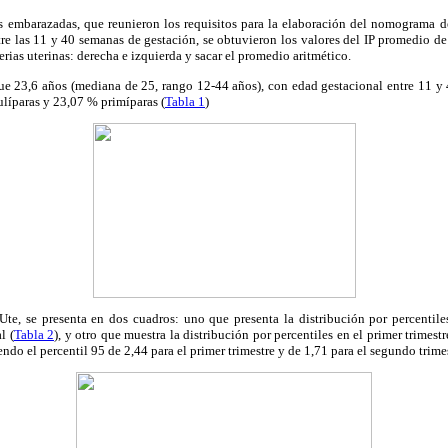
s embarazadas, que reunieron los requisitos para la elaboración del nomograma de 
e las 11 y 40 semanas de gestación, se obtuvieron los valores del IP promedio de l
rias uterinas: derecha e izquierda y sacar el promedio aritmético.
e 23,6 años (mediana de 25, rango 12-44 años), con edad gestacional entre 11 y 
líparas y 23,07 % primíparas (
Tabla 1
)
e, se presenta en dos cuadros: uno que presenta la distribución por percentile
l (
Tabla 2
), y otro que muestra la distribución por percentiles en el primer trimes
endo el percentil 95 de 2,44 para el primer trimestre y de 1,71 para el segundo trimes