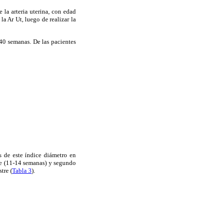
la arteria uterina, con edad
a Ar Ut, luego de realizar la
40 semanas. De las pacientes
s de este índice diámetro en
tre (11-14 semanas) y segundo
tre (
Tabla 3
).