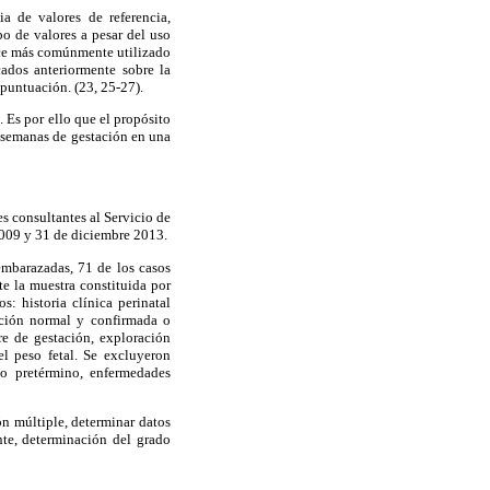
ia de valores de referencia,
po de valores a pesar del uso
dice más comúnmente utilizado
cados anteriormente sobre la
 puntuación. (23, 25-27).
. Es por ello que el propósito
40 semanas de gestación en una
s consultantes al Servicio de
2009 y 31 de diciembre 2013.
embarazadas, 71 de los casos
e la muestra constituida por
: historia clínica perinatal
ación normal y confirmada o
re de gestación, exploración
el peso fetal. Se excluyeron
to pretérmino, enfermedades
ión múltiple, determinar datos
ente, determinación del grado