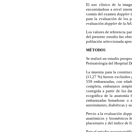
El uso clínico de la imag
encontrándose a nivel intern
común del examen
doppler
para la evaluación de los 
evaluación
doppler
de la Ar
Los valores de referencia par
del presente estudio fue obte
población seleccionada apr
MÉTODOS
Se realizó un estudio prospe
Perinatología del Hospital D
La muestra para la construc
(11,27 %) fueron excluidos 
559 embarazadas, con edades
completa, embarazos simple
corregida a partir de los d
ecográfica de la anatomía f
embarazadas fumadoras o al
autoinmunes, diabéticas y s
Previo a la evaluación
dopp
anatómicos y biométricos fet
placentario y del índice de l
Para el estudio ecosonográf