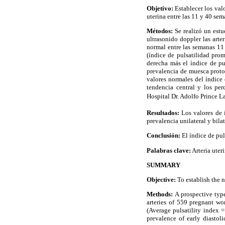
Objetivo:
Establecer los val
uterina entre las 11 y 40 sem
Métodos:
Se realizó un estu
ultrasonido doppler las arte
normal entre las semanas 11 
(índice de pulsatilidad prom
derecha más el índice de pul
prevalencia de muesca proto
valores normales del índice
tendencia central y los per
Hospital Dr. Adolfo Prince Lar
Resultados:
Los valores de 
prevalencia unilateral y bil
Conclusión:
El índice de pu
Palabras clave:
Arteria uter
SUMMARY
Objective:
To establish the 
Methods:
A prospective typ
arteries of 559 pregnant wo
(Average pulsatility index = 
prevalence of early diastol