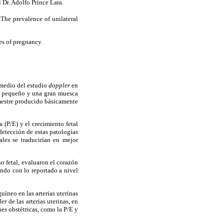
 Dr. Adolfo Prince Lara.
 The prevalence of unilateral
ges of pregnancy.
 medio del estudio
doppler
en
uy pequeño y una gran muesca
imestre producido básicamente
 (P/E) y el crecimiento fetal
detección de estas patologías
ales se traducirían en mejor
o fetal, evaluaron el corazón
endo con lo reportado a nivel
guíneo en las arterias uterinas
ler
de las arterias uterinas, en
es obstétricas, como la P/E y