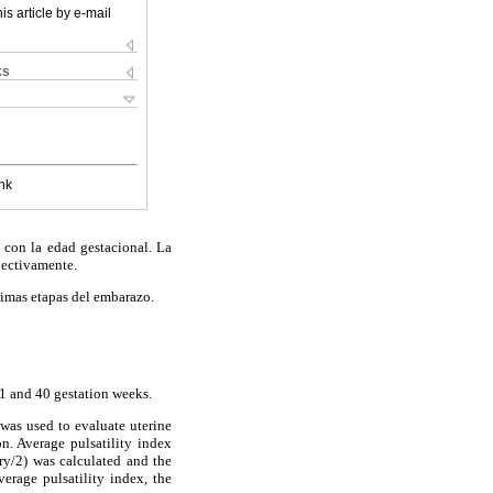
is article by e-mail
ks
nk
a con la edad gestacional. La
pectivamente.
timas etapas del embarazo.
11 and 40 gestation weeks.
was used to evaluate uterine
n. Average pulsatility index
tery/2) was calculated and the
erage pulsatility index, the