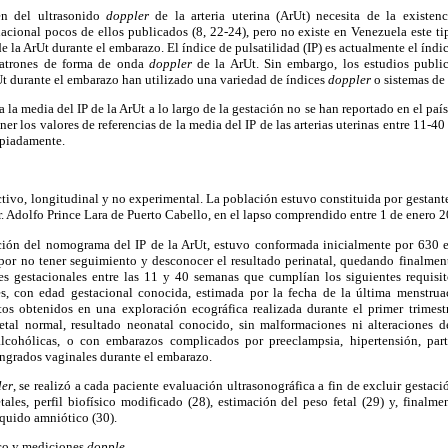
en del ultrasonido
doppler
de la arteria uterina (ArUt) necesita de la existenc
acional pocos de ellos publicados (8, 22-24), pero no existe en Venezuela este ti
de la ArUt durante el embarazo. El índice de pulsatilidad (IP) es actualmente el ín
patrones de forma de onda
doppler
de la ArUt. Sin embargo, los estudios publi
Ut durante el embarazo han utilizado una variedad de índices
doppler
o sistemas de
a la media del IP de la ArUt a lo largo de la gestación no se han reportado en el país
ner los valores de referencias de la media del IP de las arterias uterinas entre 11-
opiadamente.
ctivo, longitudinal y no experimental. La población estuvo constituida por gestante
r. Adolfo Prince Lara de Puerto Cabello, en el lapso comprendido entre 1 de enero 
ción del nomograma del IP de la ArUt, estuvo conformada inicialmente por 630 
por no tener seguimiento y desconocer el resultado perinatal, quedando finalment
 gestacionales entre las 11 y 40 semanas que cumplían los siguientes requisitos
s, con edad gestacional conocida, estimada por la fecha de la última menstru
atos obtenidos en una exploración ecográfica realizada durante el primer trimest
etal normal, resultado neonatal conocido, sin malformaciones ni alteraciones d
cohólicas, o con embarazos complicados por preeclampsia, hipertensión, par
angrados vaginales durante el embarazo.
ler
, se realizó a cada paciente evaluación ultrasonográfica a fin de excluir gestac
ales, perfil biofísico modificado (28), estimación del peso fetal (29) y, finalm
íquido amniótico (30).
ico y mediciones
dopple