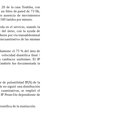
o 20 de la casa Toshiba, con
un filtro de pared de 73 Hz,
 en ausencia de movimientos
y 160 latidos por minuto.
ida en el servicio, usando la
al del útero, con la ayuda de
a fuera por vía transabdominal
semicuantitativa de las mismas
adamente el 75 % del área de
 velocidad diastólica final /
s cardíacos uniformes. El IP
. También fue documentada la
e de pulsatilidad IP(X) de la
ble no siguió una distribución
cuantitativas, se empleó el
el IP Prom-Ute dependiente de
ntífica de la institución.